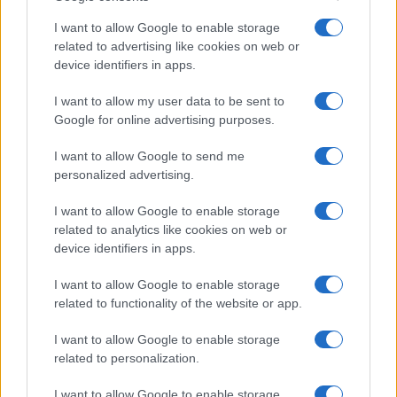
I want to allow Google to enable storage
PROGRAM
related to advertising like cookies on web or
A néptánc művészeinek és ifjú
device identifiers in apps.
tehetségeinek közös előadása a
Hagyományok Házában
I want to allow my user data to be sent to
Az Örökség Nemzeti Gyermek és Ifjúsági Népművészeti
Google for online advertising purposes.
Egyesület és a Magyar Állami Népi Együttes Közös ég alatt
I want to allow Google to send me
című előadását tekinthetik meg az érdeklődők március 2-án
personalized advertising.
a Hagyományok Házában. Az előadás során a Magyar Állami
I want to allow Google to enable storage
Népi Együttes hivatásos táncművészei és zenészei
related to analytics like cookies on web or
csatlakoznak a néptánc ifjú tehetségeihez.
device identifiers in apps.
I want to allow Google to enable storage
related to functionality of the website or app.
PROGRAM
Divattörténet a színpadon
I want to allow Google to enable storage
Körforgásban címmel rendeznek divatszínházi előadást
related to personalization.
február 14-én a Hagyományok Háza színpadán. Ez a
I want to allow Google to enable storage