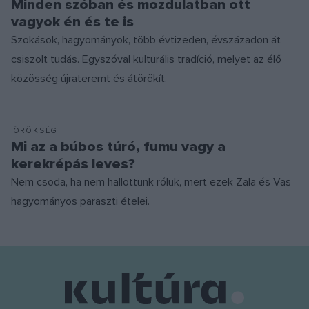
Minden szóban és mozdulatban ott
vagyok én és te is
Szokások, hagyományok, több évtizeden, évszázadon át
csiszolt tudás. Egyszóval kulturális tradíció, melyet az élő
közösség újrateremt és átörökít.
ÖRÖKSÉG
Mi az a búbos túró, fumu vagy a
kerekrépás leves?
Nem csoda, ha nem hallottunk róluk, mert ezek Zala és Vas
hagyományos paraszti ételei.