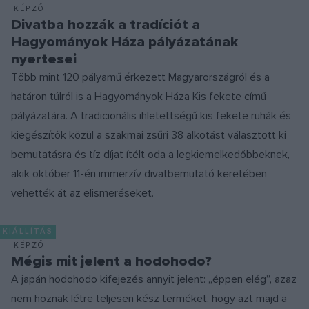
KÉPZŐ
Divatba hozzák a tradíciót a
Hagyományok Háza pályázatának
nyertesei
Több mint 120 pályamű érkezett Magyarországról és a
határon túlról is a Hagyományok Háza Kis fekete című
pályázatára. A tradicionális ihletettségű kis fekete ruhák és
kiegészítők közül a szakmai zsűri 38 alkotást választott ki
bemutatásra és tíz díjat ítélt oda a legkiemelkedőbbeknek,
akik október 11-én immerzív divatbemutató keretében
vehették át az elismeréseket.
KIÁLLÍTÁS
KÉPZŐ
Mégis mit jelent a hodohodo?
A japán hodohodo kifejezés annyit jelent: „éppen elég”, azaz
nem hoznak létre teljesen kész terméket, hogy azt majd a