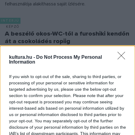
felhasználója alakíthassa saját ízlésére.
INTERJÚ
KÉPZŐ
A beszélő okos-WC-től a furoshiki kendőn
át a csokoládés ropiig
Japán designkiállítás nyílt az MNMKK Magyar Kereskedelmi
és Vendéglátóipari Múzeumban, mely a hétköznapi
kultura.hu -
Do Not Process My Personal
Information
fogyasztási cikkektől a high-tech tárgyakig mutat be széles
merítést.
If you wish to opt-out of the sale, sharing to third parties, or
processing of your personal or sensitive information for
targeted advertising by us, please use the below opt-out
section to confirm your selection. Please note that after your
PROGRAM
opt-out request is processed you may continue seeing
A nőiség jelképei és szimbólumai a tánc
interest-based ads based on personal information utilized by
nyelvén elbeszélve
us or personal information disclosed to third parties prior to
A női princípiumot állítja a figyelem központjába a Magyar
your opt-out. You may separately opt-out of the further
disclosure of your personal information by third parties on the
Állami Népi Együttes Hajnali Hold című előadása március 8-
IAB’s list of downstream participants. This information may