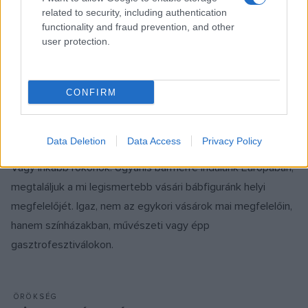
különleges divatbemutató nem csupán a ruhák
related to security, including authentication
felvonultatásáról szól, hanem a tradíció és modernitás
functionality and fraud prevention, and other
user protection.
közötti mélyebb párbeszédet is megeleveníti, bemutatva,
hogyan találkozik a hagyomány és a kortárs művészet a
divat és a színház világában.
CONFIRM
BÁBSZÍNHÁZ
SZÍNPAD
Data Deletion
Data Access
Privacy Policy
Vitéz László és a haverok
Vagy inkább rokonok. Ugyanis bármerre indulunk Európában,
megtaláljuk a mi legismertebb vásári bábfiguránk helyi
megfelelőjét. Igaz, nem az egykori vásárok mai megfelelőin,
hanem színházakban, művészeti vagy épp
gasztrofesztiválokon.
ÖRÖKSÉG