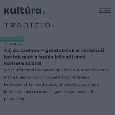
M
TRADÍCIÓ
BESZÁMOLÓ
TUDOMÁNY
Táj és szellem – gondolatok A történeti
kertek mint a tudás bölcsői című
konferenciáról
A Vasúttörténeti Parkban megrendezett A történeti kertek
mint a tudás bölcsői című szakmai konferencia a
kertépítésről, fenntarthatóságról, biodiverzitásról és a
kertek társadalmi hasznosságáról kezdeményezett
párbeszédet.