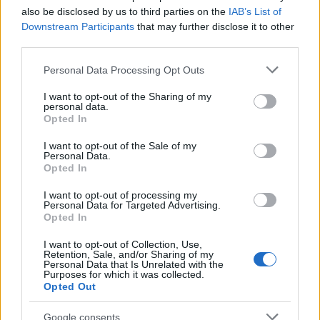
án a Hagyományok Házában. A darab a Kárpát-medence
also be disclosed by us to third parties on the
IAB’s List of
néphagyományait dolgozza fel, a hagyományos táncok
Downstream Participants
that may further disclose it to other
third parties.
szimbólumrendszerének, valamint az egyes
mozdulattípusok és térbeli formák hajdani jelentésének
Please note that this website/app uses one or more Google
Personal Data Processing Opt Outs
services and may gather and store information including but
felmutatására vállalkozva.
not limited to your visit or usage behaviour. You may click to
I want to opt-out of the Sharing of my
personal data.
grant or deny consent to Google and its third-party tags to
Opted In
use your data for below specified purposes in below Google
PROGRAM
consent section.
I want to opt-out of the Sale of my
Budapestre hozza a kolozsvári piacteret a
Personal Data.
Opted In
Magyar Állami Népi Együttes
Izgalmas produkcióval várja az érdeklődőket a Magyar Állami
I want to opt-out of processing my
Personal Data for Targeted Advertising.
Népi Együttes március 7-én a Hagyományok Házában: a
Opted In
Kolozsvári Magyar Napok tizedik évfordulójára készült
I want to opt-out of Collection, Use,
műsorában a képzeletbeli kolozsvári piactér hangulatát
Retention, Sale, and/or Sharing of my
Personal Data that Is Unrelated with the
varázsolja a színpadra a társulat, a néptánc és a népzene
Purposes for which it was collected.
Opted Out
költői nyelvét használva.
Google consents