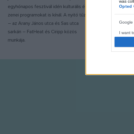
was col
egyhónapos fesztivál idén kulturális és
Opted 
zenei programokat is kínál. A nyitó tűzfal
Google 
– az Arany János utca és Sas utca
sarkán – FatHeat és Ciripp közös
I want t
web or d
munkája.
I want t
purpose
I want 
I want t
web or d
I want t
or app.
I want t