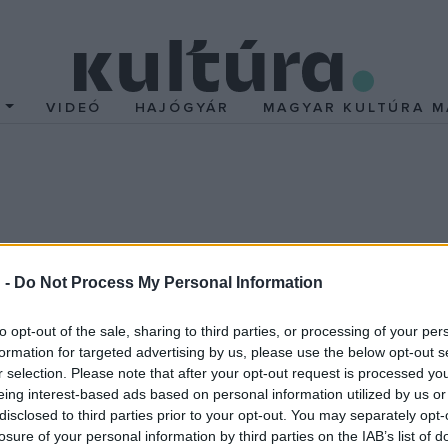
T
VIDEÓ
HAJÓGYÁR
MAGYAR KULTÚRA M
KÉPZŐ
 -
Do Not Process My Personal Information
erült a tűzfalra
Tisztelgés a
cirkuszművészet el
 a MOME-val közös projekt
to opt-out of the sale, sharing to third parties, or processing of your per
lósult meg a falfestés a
formation for targeted advertising by us, please use the below opt-out s
os utca 16. szám alatt
r selection. Please note that after your opt-out request is processed y
eing interest-based ads based on personal information utilized by us or
rsasház tűzfalán.
disclosed to third parties prior to your opt-out. You may separately opt-
losure of your personal information by third parties on the IAB’s list of