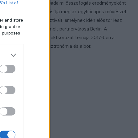
társadalmi összefogás eredményeként
B’s List of
valósítja meg az egyhónapos művészeti
fesztivált, amelynek idén először lesz
er and store
to grant or
kiemelt partnervárosa Berlin. A
ed purposes
projektsorozat témája 2017-ben a
Gasztronómia és a bor.
 Lezárult
dapest