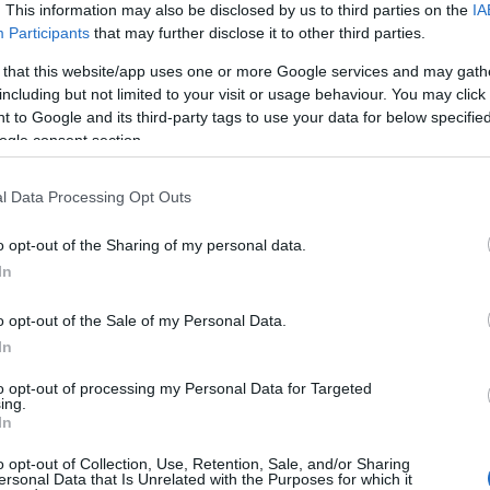
. This information may also be disclosed by us to third parties on the
IA
Participants
that may further disclose it to other third parties.
 that this website/app uses one or more Google services and may gath
including but not limited to your visit or usage behaviour. You may click 
 to Google and its third-party tags to use your data for below specifi
ogle consent section.
l Data Processing Opt Outs
o opt-out of the Sharing of my personal data.
EGYÉB
gfestik a városi
Frissen és fiatalon
In
kat
a Színes Város Bu
o opt-out of the Sale of my Personal Data.
Fesztivál
In
to opt-out of processing my Personal Data for Targeted
ing.
In
o opt-out of Collection, Use, Retention, Sale, and/or Sharing
ersonal Data that Is Unrelated with the Purposes for which it