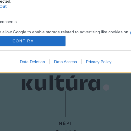
lected.
Out
consents
o allow Google to enable storage related to advertising like cookies on
evice identifiers in apps.
CONFIRM
o allow my user data to be sent to Google for online advertising
s.
Data Deletion
Data Access
Privacy Policy
to allow Google to send me personalized advertising.
o allow Google to enable storage related to analytics like cookies on
evice identifiers in apps.
o allow Google to enable storage related to functionality of the website
o allow Google to enable storage related to personalization.
NÉPI