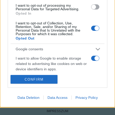
I want to opt-out of processing my
KÉPZŐ
Personal Data for Targeted Advertising.
Tűzpróba Kecskeméten
Opted In
A Tűzzománcművészek Magyar Társaságának országos
I want to opt-out of Collection, Use,
Retention, Sale, and/or Sharing of my
kiállítása látható Kecskeméten.
Personal Data that Is Unrelated with the
Purposes for which it was collected.
Opted Out
Google consents
I want to allow Google to enable storage
related to advertising like cookies on web or
device identifiers in apps.
CONFIRM
I want to allow my user data to be sent to
Google for online advertising purposes.
NÉPI
I want to allow Google to send me
Data Deletion
Data Access
Privacy Policy
personalized advertising.
IMPRESSZUM
I want to allow Google to enable storage