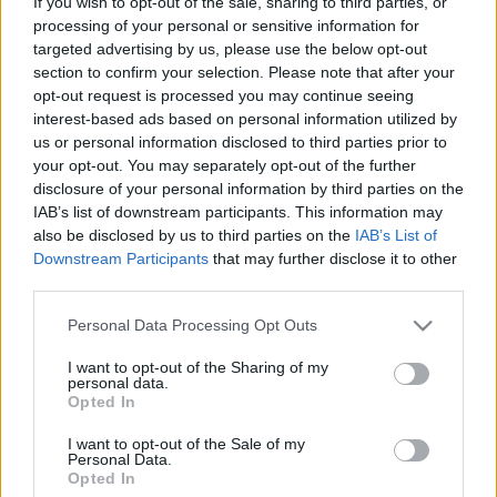
If you wish to opt-out of the sale, sharing to third parties, or
Nyolcszáz fokon izzik a megtört angyal
processing of your personal or sensitive information for
Kecskeméten
targeted advertising by us, please use the below opt-out
A tűz ereje, az égetés ideje éppúgy befolyásolja a
section to confirm your selection. Please note that after your
végeredményt, mint az alkotói szándék, éppen ezért a
opt-out request is processed you may continue seeing
interest-based ads based on personal information utilized by
tűzzománcban mindig ott van a váratlanság és a
us or personal information disclosed to third parties prior to
meglepetés.
your opt-out. You may separately opt-out of the further
disclosure of your personal information by third parties on the
IAB’s list of downstream participants. This information may
also be disclosed by us to third parties on the
IAB’s List of
KÉPZŐ
Downstream Participants
that may further disclose it to other
Bonyhádi zománcművészeti kísérletek –
third parties.
kiállítás Pécsen
Please note that this website/app uses one or more Google
Időszaki kiállítás nyílik november 4-én Variációk a Színes
Personal Data Processing Opt Outs
services and may gather and store information including but
városhoz – Zománcművészeti kísérletek Bonyhádon (1967–
not limited to your visit or usage behaviour. You may click to
I want to opt-out of the Sharing of my
personal data.
1972) címmel a pécsi Modern Magyar Képtárban az 1967 és
grant or deny consent to Google and its third-party tags to
Opted In
use your data for below specified purposes in below Google
1972 között nyaranta a bonyhádi zománcgyárban dolgozó
consent section.
I want to opt-out of the Sale of my
művészek alkotásaiból.
Personal Data.
Opted In