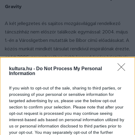
Gravity
A két jellegzetes és sajátos mozgásvilággal rendelkező
táncszínház nem először találkozik egymással: 2004. május
1.-én a Városligetben mutatták be Bíbor című előadásukat. A
közös munkát mindkét társulat rendkívül inspirálónak érezte,
ezért 2006. novemberében újabb koprodukcióra készülnek.
Az egy hónapos workshop eredményét a közönség
kultura.hu -
Do Not Process My Personal
Information
egyszeri munkabemutatón láthatja a Merlin Színházban.
If you wish to opt-out of the sale, sharing to third parties, or
Kritikák a Derevo Társulat Once.../ Egyszer volt... című
processing of your personal or sensitive information for
előadásáról
targeted advertising by us, please use the below opt-out
section to confirm your selection. Please note that after your
opt-out request is processed you may continue seeing
"Az átalakult, immár nevében is nemzetközi Merlin Színház
interest-based ads based on personal information utilized by
egyik első vendégjátéka fontos lépés egy helyes irányba: a
us or personal information disclosed to third parties prior to
your opt-out. You may separately opt-out of the further
"sztárrá lett", immár kényelmes körülmények közt működő