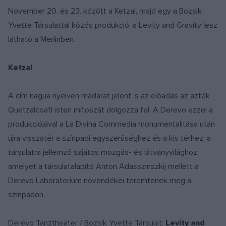
November 20. és 23. között a Ketzal, majd egy a Bozsik
Yvette Társulattal közös produkció, a Levity and Gravity lesz
látható a Merlinben.
Ketzal
A cím nagua nyelven madarat jelent, s az előadás az azték
Quetzalcoatl isten mítoszát dolgozza fel. A Derevo ezzel a
produkciójával a La Divina Commedia monumentalitása után
újra visszatér a színpadi egyszerűséghez és a kis térhez, a
társulatra jellemző sajátos mozgás- és látványvilághoz,
amelyet a társulatalapító Anton Adasszinszkij mellett a
Derevo Laboratorium növendékei teremtenek meg a
színpadon.
Derevo Tanztheater / Bozsik Yvette Társulat:
Levity and