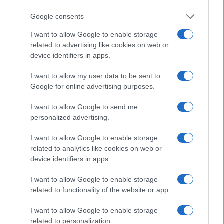
"Pompázatos hangzásvilág, káprázatos fények, páratlan
Google consents
ügyességű előadók: ez a Derevo eddig legtáncosabb,
I want to allow Google to enable storage
legkifinomultabb előadása." Donald Hutera, The Times
related to advertising like cookies on web or
device identifiers in apps.
"Ezért van színház... Zseniális és leírhatatlan. Ezt látni kell."
I want to allow my user data to be sent to
Kate Swade, Fest
Google for online advertising purposes.
I want to allow Google to send me
Kritikák a La Divina Commedia-ról
personalized advertising.
"Barbár ünnep, harsány moralitás, zseniálisan hatásvadász,
I want to allow Google to enable storage
related to analytics like cookies on web or
vizuális sokk.
device identifiers in apps.
Aki kihagyta a Derevo La Divina Commedia c. előadását, a
lassan végéhez közeledő színházi évad egyik legerősebb
I want to allow Google to enable storage
related to functionality of the website or app.
vendégjátékával lett szegényebb."
I want to allow Google to enable storage
"A Derevo egyik fő érdeme, hogy a nézőtér a darab
related to personalization.