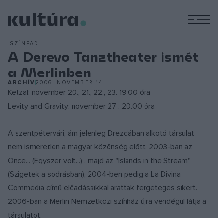
M
SZÍNPAD
A Derevo Tanztheater ismét
a Merlinben
ARCHÍV
2006. NOVEMBER 14.
Ketzal: november 20., 21., 22., 23. 19.00 óra
Levity and Gravity: november 27 . 20.00 óra
A szentpétervári, ám jelenleg Drezdában alkotó társulat
nem ismeretlen a magyar közönség előtt. 2003-ban az
Once... (Egyszer volt...) , majd az "Islands in the Stream"
(Szigetek a sodrásban), 2004-ben pedig a La Divina
Commedia című előadásaikkal arattak fergeteges sikert.
2006-ban a Merlin Nemzetközi színház újra vendégül látja a
társulatot.