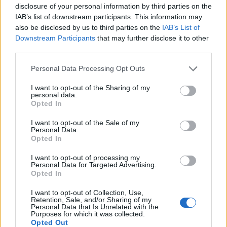
disclosure of your personal information by third parties on the
és korábbi hazai partnerei által megfizethetetlenné vált
IAB’s list of downstream participants. This information may
Derevot hívni, látni kell." Halász Tamás, Színház, 2003. május
also be disclosed by us to third parties on the
IAB’s List of
Downstream Participants
that may further disclose it to other
third parties.
"A Derevo előadása nem akarja megváltani a világot, nincs
Please note that this website/app uses one or more Google
üzenete, alkotói nem óhajtják kiönteni lelküket a
Personal Data Processing Opt Outs
services and may gather and store information including but
közönségnek. Játszanak, mesélnek - hol viccesen, hol
not limited to your visit or usage behaviour. You may click to
I want to opt-out of the Sharing of my
personal data.
komolyan, hol lelkesen, hol keserűbben, mellékesen
grant or deny consent to Google and its third-party tags to
Opted In
use your data for below specified purposes in below Google
elgondolkodtatnak sok mindenről, magukkal ragadnak,
consent section.
I want to opt-out of the Sale of my
eltávolítanak a reáliáktól, majd durván visszalöknek a földre,
Personal Data.
hogy azért a végén mégis nyújtsanak egy reménysugárkát.
Opted In
I want to opt-out of processing my
Personal Data for Targeted Advertising.
Felemelő játék, ritka színházi csemege."Urbán Balázs, Criticai
Opted In
lapok, 2003. március-április
I want to opt-out of Collection, Use,
Retention, Sale, and/or Sharing of my
Personal Data that Is Unrelated with the
Kritikák az Islands in the Stream-ről
Purposes for which it was collected.
Opted Out