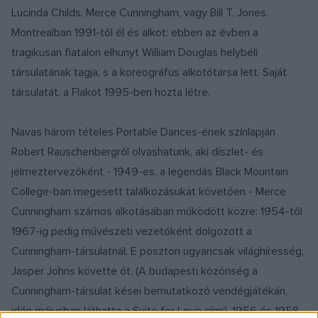
Lucinda Childs, Merce Cunningham, vagy Bill T. Jones.
Montrealban 1991-től él és alkot: ebben az évben a
tragikusan fiatalon elhunyt William Douglas helybéli
társulatának tagja, s a koreográfus alkotótársa lett. Saját
társulatát, a Flakot 1995-ben hozta létre.
Navas három tételes Portable Dances-ének színlapján
Robert Rauschenbergről olvashatunk, aki díszlet- és
jelmeztervezőként - 1949-es, a legendás Black Mountain
College-ban megesett találkozásukat követően - Merce
Cunningham számos alkotásában működött közre: 1954-től
1967-ig pedig művészeti vezetőként dolgozott a
Cunningham-társulatnál. E poszton ugyancsak világhíresség,
Jasper Johns követte őt. (A budapesti közönség a
Cunningham-társulat kései bemutatkozó vendégjátékán,
idén májusban láthatta a Suite for Love című, 1956 és 1958