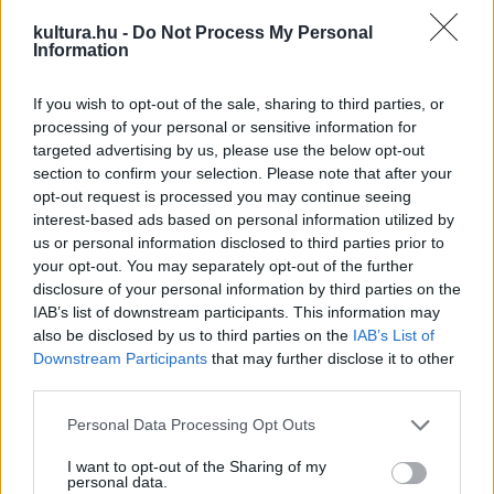
közt keletkezett koreográfiát, melynek Rauschenberg volt a
kultura.hu -
Do Not Process My Personal
jelmeztervezője.) Navas alkotása, mint megtudhattuk, (a
Information
később önálló mozgásművészeti produkciókkal,
If you wish to opt-out of the sale, sharing to third parties, or
happeningekkel is jelentkezett) Rauschenbergnek a térrel
processing of your personal or sensitive information for
kapcsolatos elképzeléseit tükrözteti.
targeted advertising by us, please use the below opt-out
section to confirm your selection. Please note that after your
opt-out request is processed you may continue seeing
A képzőművész mint "koreográfus" rendhagyó
interest-based ads based on personal information utilized by
helyszínekben gondolkodott: tárgyegyüttesei, kollázsai
us or personal information disclosed to third parties prior to
pedig nem csupán tárgyi, vizuális környezetet adtak a
your opt-out. You may separately opt-out of the further
disclosure of your personal information by third parties on the
táncosoknak, a táncnak. Nagyméretű képei Cunningham
IAB’s list of downstream participants. This information may
Eventjei közül számosnak szolgáltak háttérül.
also be disclosed by us to third parties on the
IAB’s List of
Downstream Participants
that may further disclose it to other
third parties.
Mindehhez a felvezetéshez, párhuzamhoz képest még
sokkal inkább tűnt akadémikusnak, mérsékeltnek, szürkének
Please note that this website/app uses one or more Google
Personal Data Processing Opt Outs
services and may gather and store information including but
Navas vadonatúj - hiszen alig egy éve keletkezett -
not limited to your visit or usage behaviour. You may click to
I want to opt-out of the Sharing of my
triptichonja. A három szín, mint jelmez (fekete, vörös, fehér)
personal data.
grant or deny consent to Google and its third-party tags to