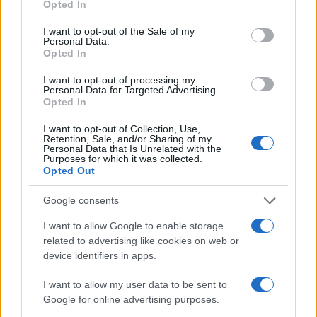
Opted In
uralta, üres térben, zömmel szokványos fényekkel világított
use your data for below specified purposes in below Google
consent section.
I want to opt-out of the Sale of my
koreográfiai hármas első darabjában, a szellemes című Pas
Personal Data.
de Deux for four Dancers (Kettős, négy táncosra) Navas a
Opted In
társas szóló jelenségét abszolválta.
I want to opt-out of processing my
Personal Data for Targeted Advertising.
A szárazon szerkezetes, nem különösebben jellegzetes
Opted In
negyedóra izgalmas hangzásjátékon - mely erősen
I want to opt-out of Collection, Use,
emlékeztetett honfitársa, Marie Chouinard bravúros színi
Retention, Sale, and/or Sharing of my
Personal Data that Is Unrelated with the
kísérleteire - kívül Navast magát kínálta csak igazi
Purposes for which it was collected.
látványosságként. A párhuzamokra, megfeleltetésekre,
Opted Out
szikronra-aszinkronra épített koreográfia precíz rendszere
Google consents
nem kínált igazi izgalmakat. Korrekt, mívesen felépített
I want to allow Google to enable storage
kompozíciója mentes volt a markáns jegyektől,
related to advertising like cookies on web or
emlékezetes momentumoktól. Nem kevés hasonló munkát
device identifiers in apps.
láthattunk már az elmúlt években. Ha nem is mindig ilyen
I want to allow my user data to be sent to
színvonalon.
Google for online advertising purposes.