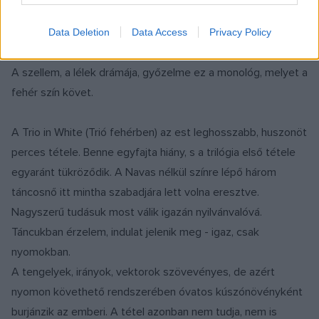
mélytengeri lény, álomalak mindentudó teste játszik a
hatalmas, de általa, körötte egészen összezsugorodó
Data Deletion
Data Access
Privacy Policy
térben.
A szellem, a lélek drámája, győzelme ez a monológ, melyet a
fehér szín követ.
A Trio in White (Trió fehérben) az est leghosszabb, huszonöt
perces tétele. Benne egyfajta hiány, s a trilógia első tétele
egyaránt tükröződik. A Navas nélkül színre lépő három
táncosnő itt mintha szabadjára lett volna eresztve.
Nagyszerű tudásuk most válik igazán nyilvánvalóvá.
Táncukban érzelem, indulat jelenik meg - igaz, csak
nyomokban.
A tengelyek, irányok, vektorok szövevényes, de azért
nyomon követhető rendszerében óvatos kúszónövényként
burjánzik az emberi. A tétel azonban nem tudja, nem is