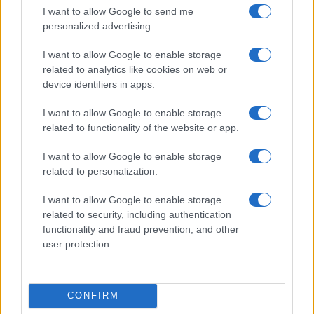
I want to allow Google to send me
A Solo with Light (Szóló fénnyel) című alkotásban
personalized advertising.
egymagában, egy nagyméretű, ezüstös héjú, mélyen
belógatott reflektor opálos, fémes fényében táncoló Navas
I want to allow Google to enable storage
related to analytics like cookies on web or
meghozta a varázslatot. Jaguárszerűen finom és energikus
device identifiers in apps.
mozdulatai, az azokat fűtő, elementáris tűz fel-felcsapó
lángjai megmutatták valódi karizmáját. Navas gesztusai,
I want to allow Google to enable storage
related to functionality of the website or app.
teste, arca roppant történetek hordozói: előadói személye
páratlan, kisugárzása perzselő. A fekete és a fehér szín,
I want to allow Google to enable storage
epizód közé Navas személyében, szólójával illesztett vörös:
related to personalization.
valóban lángnyelv. A szenvedély lobbanása a kimért,
I want to allow Google to enable storage
racionális, hűvös jelenések közt. Az érzelmek detonációja,
related to security, including authentication
irracionális szünetjel, vagy inkább a dolog, maga - érzéki
functionality and fraud prevention, and other
user protection.
elválasztójelként.
A vörös nadrágos, félmeztelen alak minden izomrostjával
pazarul játszó hátán fémesen csillan meg a halovány világot
CONFIRM
árasztó, túlméretes lámpa finom, gyenge fénye. Titokzatos,