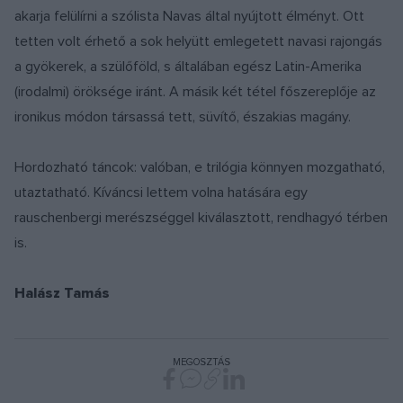
akarja felülírni a szólista Navas által nyújtott élményt. Ott
tetten volt érhető a sok helyütt emlegetett navasi rajongás
a gyökerek, a szülőföld, s általában egész Latin-Amerika
(irodalmi) öröksége iránt. A másik két tétel főszereplője az
ironikus módon társassá tett, süvítő, északias magány.
Hordozható táncok: valóban, e trilógia könnyen mozgatható,
utaztatható. Kíváncsi lettem volna hatására egy
rauschenbergi merészséggel kiválasztott, rendhagyó térben
is.
Halász Tamás
MEGOSZTÁS