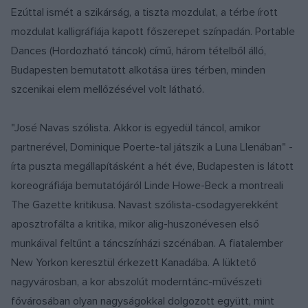
Ezúttal ismét a szikárság, a tiszta mozdulat, a térbe írott
mozdulat kalligráfiája kapott főszerepet színpadán. Portable
Dances (Hordozható táncok) című, három tételből álló,
Budapesten bemutatott alkotása üres térben, minden
szcenikai elem mellőzésével volt látható.
"José Navas szólista. Akkor is egyedül táncol, amikor
partnerével, Dominique Poerte-tal játszik a Luna Llenában" -
írta puszta megállapításként a hét éve, Budapesten is látott
koreográfiája bemutatójáról Linde Howe-Beck a montreali
The Gazette kritikusa. Navast szólista-csodagyerekként
aposztrofálta a kritika, mikor alig-huszonévesen első
munkáival feltűnt a táncszínházi szcénában. A fiatalember
New Yorkon keresztül érkezett Kanadába. A lüktető
nagyvárosban, a kor abszolút moderntánc-művészeti
fővárosában olyan nagyságokkal dolgozott együtt, mint