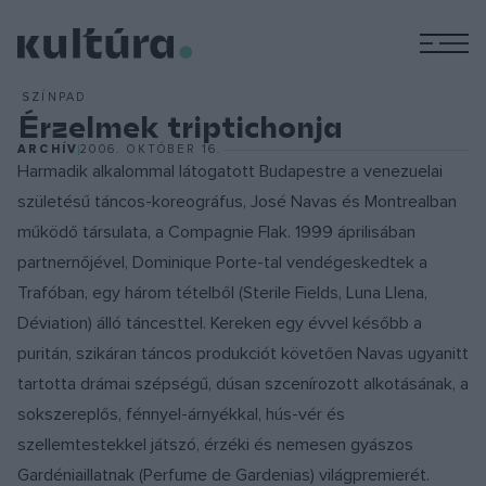
M
SZÍNPAD
Érzelmek triptichonja
ARCHÍV
2006. OKTÓBER 16.
Harmadik alkalommal látogatott Budapestre a venezuelai
születésű táncos-koreográfus, José Navas és Montrealban
működő társulata, a Compagnie Flak. 1999 áprilisában
partnernőjével, Dominique Porte-tal vendégeskedtek a
Trafóban, egy három tételből (Sterile Fields, Luna Llena,
Déviation) álló táncesttel. Kereken egy évvel később a
puritán, szikáran táncos produkciót követően Navas ugyanitt
tartotta drámai szépségű, dúsan szcenírozott alkotásának, a
sokszereplős, fénnyel-árnyékkal, hús-vér és
szellemtestekkel játszó, érzéki és nemesen gyászos
Gardéniaillatnak (Perfume de Gardenias) világpremierét.