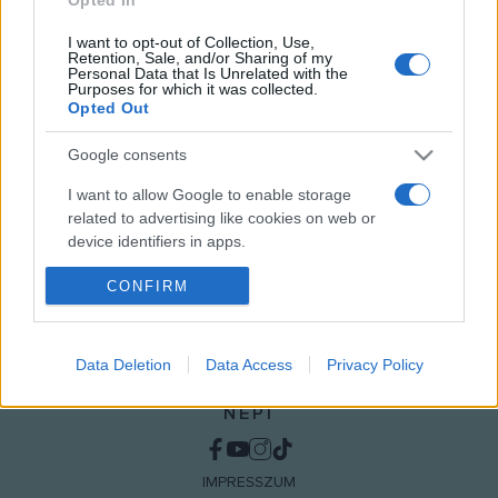
apám fia) lép fel az együttes.
I want to opt-out of Collection, Use,
Retention, Sale, and/or Sharing of my
Personal Data that Is Unrelated with the
Purposes for which it was collected.
MEGOSZTÁS
Opted Out
Google consents
I want to allow Google to enable storage
related to advertising like cookies on web or
device identifiers in apps.
CONFIRM
I want to allow my user data to be sent to
Google for online advertising purposes.
I want to allow Google to send me
Data Deletion
Data Access
Privacy Policy
personalized advertising.
NÉPI
I want to allow Google to enable storage
related to analytics like cookies on web or
device identifiers in apps.
IMPRESSZUM