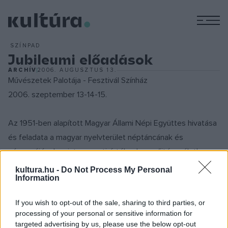
M
SZÍNPAD
Jubileumi előadások
ARCHÍV
2006. AUGUSZTUS 13.
Művészetek Palotája - Fesztivál Színház
2006. szeptember 13-14-15.
Az 1951-ben alapított Magyar Állami Népi Együttes hivatása
és feladata a magyar nyelvterület néptáncának és
népzenéjének, mint nemzeti értéknek a gyűjtése, életben
tartása, és színpadi formában való továbbadása.
kultura.hu -
Do Not Process My Personal
Information
A MÁNE színpadi formában jeleníti meg a hagyományokhoz
If you wish to opt-out of the sale, sharing to third parties, or
kötődő valamennyi műfajt: a historikus zenét, az autentikus
processing of your personal or sensitive information for
népzenét és néptáncot, a dramatikus játékot, a
targeted advertising by us, please use the below opt-out