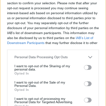
section to confirm your selection. Please note that after your
hagyományos elemekből építkező világzenét és
opt-out request is processed you may continue seeing
látványszínházat, valamint a táncház-mozgalom valamennyi
interest-based ads based on personal information utilized by
kortárs művészeti értékét.
us or personal information disclosed to third parties prior to
your opt-out. You may separately opt-out of the further
disclosure of your personal information by third parties on the
Az együttes idén ünnepli fennállásának 55 évfordulóját. A
IAB’s list of downstream participants. This information may
színpompás gazdag repertoár az együttest, a világ
also be disclosed by us to third parties on the
IAB’s List of
Downstream Participants
that may further disclose it to other
legtöbbet utazó együtteseinek rangjára emelte: több mint
third parties.
öt évtizedes fennállása alatt 4 világrész 44 országának
Please note that this website/app uses one or more Google
színpadain lépett fel és több mint 7,5 millió néző
Personal Data Processing Opt Outs
services and may gather and store information including but
elismerését vívta ki. Hazai székházában évi 100 előadást
not limited to your visit or usage behaviour. You may click to
I want to opt-out of the Sharing of my
personal data.
tart, de rendszeres vendége a Nemzeti Táncszínháznak,
grant or deny consent to Google and its third-party tags to
Opted In
use your data for below specified purposes in below Google
valamint a határokon túli magyarlakta területek színházainak
consent section.
I want to opt-out of the Sale of my
is.
Personal Data.
Opted In
2006. szeptemberében a Művészetek Palotájában ünnepi
I want to opt-out of processing my
Personal Data for Targeted Advertising.
előadásokkall (Táncos magyarok, Pannon freskó, Földön
Opted In