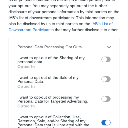
your opt-out. You may separately opt-out of the further
disclosure of your personal information by third parties on the
IAB’s list of downstream participants. This information may
Paizs Dóra 2004 októbere óta menedzseli a Frenák Pál
also be disclosed by us to third parties on the
IAB’s List of
Downstream Participants
that may further disclose it to other
Társulatot és felelős annak magyarországi képviseletéért,
third parties.
külföldi és belföldi forgalmáért, a sajtókapcsolataiért és
Please note that this website/app uses one or more Google
arculattervezéséért. Kinevezése óta a társulat megduplázta
Personal Data Processing Opt Outs
services and may gather and store information including but
előadásainak számát: 2005-ben hatvanszor léptek fel
not limited to your visit or usage behaviour. You may click to
I want to opt-out of the Sharing of my
personal data.
Magyarország- és Európa-szerte számos rangos
grant or deny consent to Google and its third-party tags to
Opted In
use your data for below specified purposes in below Google
nemzetközi alternatív színházi szemléken és fesztiválokon.
consent section.
I want to opt-out of the Sale of my
Personal Data.
Opted In
MEGOSZTÁS
I want to opt-out of processing my
Personal Data for Targeted Advertising.
Opted In
I want to opt-out of Collection, Use,
Retention, Sale, and/or Sharing of my
Personal Data that Is Unrelated with the