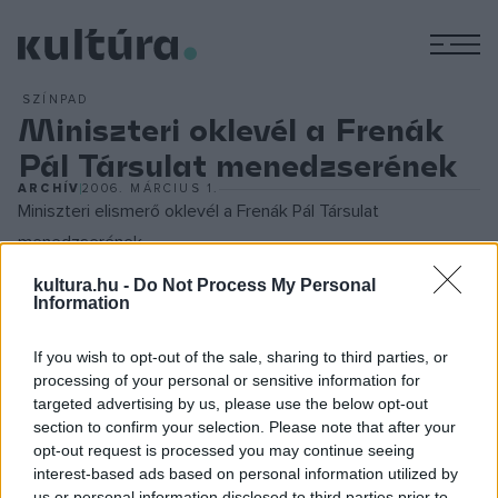
M
SZÍNPAD
Miniszteri oklevél a Frenák
Pál Társulat menedzserének
ARCHÍV
2006. MÁRCIUS 1.
Miniszteri elismerő oklevél a Frenák Pál Társulat
menedzserének
kultura.hu -
Do Not Process My Personal
Information
Bozóki András kulturális miniszter hétfőn miniszteri elismerő
oklevéllel tüntette ki
If you wish to opt-out of the sale, sharing to third parties, or
processing of your personal or sensitive information for
Paizs Dórát
, a Frenák Pál Társulat menedzserét kiváló
targeted advertising by us, please use the below opt-out
section to confirm your selection. Please note that after your
kulturális szervezői tevékenységéért. A miniszter az
opt-out request is processed you may continue seeing
oklevelet dolgozószobájában nyújtotta át a kortárs
interest-based ads based on personal information utilized by
táncművészeti társulat menedzserének.
us or personal information disclosed to third parties prior to