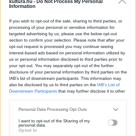
kultura.hu -
Do Not Process My Personal
Information
Művészeti vezetőt keresnek az Egyesült Államokba
Művészeti vezetőt keresnek egy repertoárral rendelkező
If you wish to opt-out of the sale, sharing to third parties, or
táncegyüttesbe. A feladat része, hogy tréninget és
processing of your personal or sensitive information for
próbákat is kell tartani: balett, jazz vagy modern
targeted advertising by us, please use the below opt-out
section to confirm your selection. Please note that after your
táncstílusból. Éves fizetés 37.500 dollár.
opt-out request is processed you may continue seeing
interest-based ads based on personal information utilized by
Balett tanár kerestetik
us or personal information disclosed to third parties prior to
your opt-out. You may separately opt-out of the further
New York közeli konzervatórium keres tapasztalt
disclosure of your personal information by third parties on the
balettmestert, kitűnő kereseti lehetőséggel.
IAB’s list of downstream participants. This information may
also be disclosed by us to third parties on the
IAB’s List of
Downstream Participants
that may further disclose it to other
Verseny Szöulban
third parties.
Nemzetközi Táncversenyt rendeznek Dél Koreában 2006.
Please note that this website/app uses one or more Google
augusztus 22. és 29. között.
Personal Data Processing Opt Outs
services and may gather and store information including but
not limited to your visit or usage behaviour. You may click to
I want to opt-out of the Sharing of my
personal data.
Fesztivál Ecuadorban
grant or deny consent to Google and its third-party tags to
Opted In
use your data for below specified purposes in below Google
Táncfesztivál Ecuadorban 2007. március 8. és 18. között