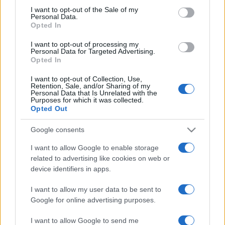
consent section.
I want to opt-out of the Sale of my
Quitoban. A fesztivál témája: ?Nők a táncban?.
Personal Data.
Opted In
További részletes információk:
I want to opt-out of processing my
Personal Data for Targeted Advertising.
Opted In
CID, UNESCO, Paris, France
I want to opt-out of Collection, Use,
www.cid-unesco.org
Retention, Sale, and/or Sharing of my
Personal Data that Is Unrelated with the
Purposes for which it was collected.
Opted Out
CID President's Office
International Dance Council
Google consents
Dora Stratou Dance Theater, Scholiou 8, Plaka, GR-10558
I want to allow Google to enable storage
Athens, Greece
related to advertising like cookies on web or
Tel. (30)210.324.4395 & 210.324.6188; Fax (30)210.324.6921
device identifiers in apps.
president@cid-unesco.org
I want to allow my user data to be sent to
Google for online advertising purposes.
MEGOSZTÁS
I want to allow Google to send me