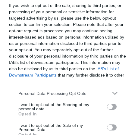
If you wish to opt-out of the sale, sharing to third parties, or
processing of your personal or sensitive information for
A Szegedi Kortárs Balett négy hét alatt 17 alkalommal
targeted advertising by us, please use the below opt-out
adja elő Carmina Burana című koreográfiáját.
section to confirm your selection. Please note that after your
opt-out request is processed you may continue seeing
interest-based ads based on personal information utilized by
CARMINA BURANA
us or personal information disclosed to third parties prior to
your opt-out. You may separately opt-out of the further
Egy civilizáció romjain tengődő, életben maradásáért küzdő,
disclosure of your personal information by third parties on the
IAB’s list of downstream participants. This information may
emberszerű barbár közösség rituálékkal teli életébe
also be disclosed by us to third parties on the
IAB’s List of
pillantunk be, akik félelmeikkel harcolva, ösztöneik által
Downstream Participants
that may further disclose it to other
vezérelve próbálják átvészelni, amit a Sors rájuk ró. A Sors,
third parties.
ami néha jót, örömöt, szerelmet, máskor bánatot, halált hoz
Please note that this website/app uses one or more Google
Personal Data Processing Opt Outs
számukra.
services and may gather and store information including but
not limited to your visit or usage behaviour. You may click to
I want to opt-out of the Sharing of my
Egy lány, kinek eleve rövid élet adatott, egy pillanatra
personal data.
grant or deny consent to Google and its third-party tags to
Opted In
boldognak érezheti magát: a szerelem minden rosszat
use your data for below specified purposes in below Google
elfeledtető érzése elhiteti vele, hogy az élet más, szebb is
consent section.
I want to opt-out of the Sale of my
Personal Data.
lehet. De Fortuna csalfa és kegyetlen, nem törődik a pillanat
Opted In