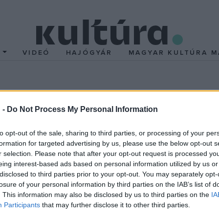
T
VIDEÓ
HAJÓGYÁR
MAGYAR KULTÚRA M
mesterei
 -
Do Not Process My Personal Information
endes dinamikájáról híres japán harcművészet a japán dobok ritmu
to opt-out of the sale, sharing to third parties, or processing of your per
formation for targeted advertising by us, please use the below opt-out s
r selection. Please note that after your opt-out request is processed y
eing interest-based ads based on personal information utilized by us or
disclosed to third parties prior to your opt-out. You may separately opt-
ilágszerte többmillió eladott jegy után egy teljesen felújítot
losure of your personal information by third parties on the IAB’s list of
sal, 10000 nézőt elkápráztatva kiérdemelte a leginspiratívabb f
. This information may also be disclosed by us to third parties on the
IA
, Anglia, Dánia, Hollandia, Magyarország és Olaszország nagyváros
Participants
that may further disclose it to other third parties.