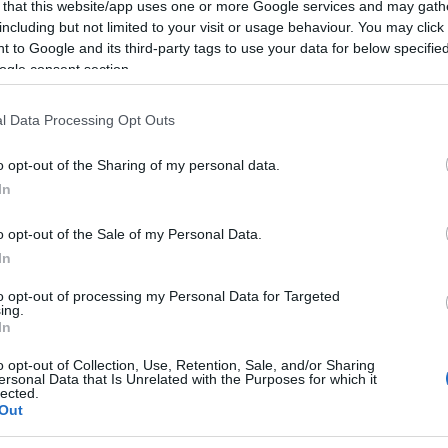
 that this website/app uses one or more Google services and may gath
including but not limited to your visit or usage behaviour. You may click 
 to Google and its third-party tags to use your data for below specifi
ogle consent section.
pest
l Data Processing Opt Outs
o opt-out of the Sharing of my personal data.
In
o opt-out of the Sale of my Personal Data.
net
In
to opt-out of processing my Personal Data for Targeted
ing.
In
o opt-out of Collection, Use, Retention, Sale, and/or Sharing
ersonal Data that Is Unrelated with the Purposes for which it
lected.
Out