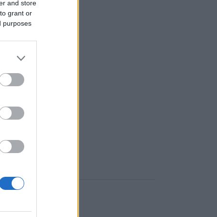
er and store
to grant or
ed purposes