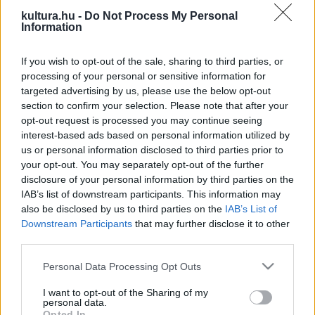
A férőhelyek korlátozott száma miatt, kérjük, tiszteletjegy
kultura.hu -
Do Not Process My Personal
Information
igényét jelezze előre a 342-7163 telefonszámon vagy a
cedt@chello.hu címen.
If you wish to opt-out of the sale, sharing to third parties, or
processing of your personal or sensitive information for
A kiállítás támogatói: Nemzeti Kulturális Örökség
targeted advertising by us, please use the below opt-out
section to confirm your selection. Please note that after your
Minisztériuma, Nemzeti Kulturális Alap
opt-out request is processed you may continue seeing
interest-based ads based on personal information utilized by
HORVÁTH CSABA
us or personal information disclosed to third parties prior to
your opt-out. You may separately opt-out of the further
KETTEN - Orfeusz tekintete -
disclosure of your personal information by third parties on the
IAB’s list of downstream participants. This information may
Szerelmi kettős. A másikban tükröződő, egymásba vakult
also be disclosed by us to third parties on the
IAB’s List of
Downstream Participants
that may further disclose it to other
szerelmesek táncdrámája. De nem a szelíd szerelem, hanem
third parties.
a vad szerelem duettje. Nem a megnyugtató, hanem a
Please note that this website/app uses one or more Google
Personal Data Processing Opt Outs
felkavaró, egymást gyilkoló, kizsigerelő halálos szenvedélyű
services and may gather and store information including but
egymásra ítéltségé. Nem epekednek. Nem udvarolnak. Nem
not limited to your visit or usage behaviour. You may click to
I want to opt-out of the Sharing of my
personal data.
kacérkodnak vagy mórikálnak. Szilaj szerelem. Kínzó
grant or deny consent to Google and its third-party tags to
Opted In