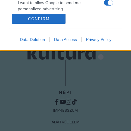
I want to allow Google to send me
personalized advertising.
MEGOSZTÁS
CONFIRM
I want to allow Google to enable storage
related to analytics like cookies on web or
device identifiers in apps.
Data Deletion
Data Access
Privacy Policy
I want to allow Google to enable storage
related to functionality of the website or app.
I want to allow Google to enable storage
related to personalization.
I want to allow Google to enable storage
related to security, including authentication
NÉPI
functionality and fraud prevention, and other
user protection.
IMPRESSZUM
ADATVÉDELEM