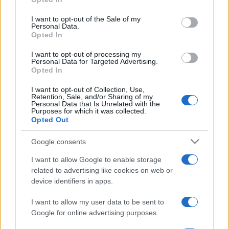
use your data for below specified purposes in below Google
szerelem. Fájdalmas kéjek. Egymás poklai vagyunk. /Molnár
consent section.
I want to opt-out of the Sale of my
Gál Péter/
Personal Data.
Opted In
A IX. Alternatív Színházi Szemle Fődíjas előadása, Szeged,
I want to opt-out of processing my
Personal Data for Targeted Advertising.
2003.
Opted In
I want to opt-out of Collection, Use,
Koreográfus-rendező: Horváth Csaba
Retention, Sale, and/or Sharing of my
Personal Data that Is Unrelated with the
Előadók: Ladányi Andrea, Horváth Csaba
Purposes for which it was collected.
Opted Out
Zene: LUX NOX: S (M) S
Lux Nox Együttes: ifj. Kurtág György, Chris Martineau,
Google consents
Isabelle Cirla, Roland Ossart
I want to allow Google to enable storage
Jelmeztervező: Benedek Mari
related to advertising like cookies on web or
Fényterv: Kovács József
device identifiers in apps.
I want to allow my user data to be sent to
2006. november 10. 19.30
Google for online advertising purposes.