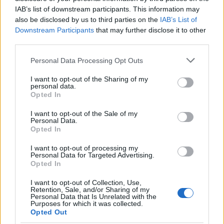
IAB’s list of downstream participants. This information may
A Magyar Nemzeti Táncegyüttes lett idén „az évad
also be disclosed by us to third parties on the
IAB’s List of
együttese”, nyilván ennek is köszönhető, hogy
Downstream Participants
that may further disclose it to other
egymás után két premieretek is lesz a Müpában.
third parties.
Egyébként érdekes, hogy a Gárdonyi-mű után most
Please note that this website/app uses one or more Google
Personal Data Processing Opt Outs
ismét a török időkbe kalandoztok.
services and may gather and store information including but
not limited to your visit or usage behaviour. You may click to
I want to opt-out of the Sharing of my
personal data.
grant or deny consent to Google and its third-party tags to
Opted In
Az
Egri csillagok
egészen más, kissé drámai előadás. Úgy
use your data for below specified purposes in below Google
gondolom, a néptánc műfajából adódik, hogy ugrós,
consent section.
I want to opt-out of the Sale of my
Personal Data.
középkori táncokkal foglalkozunk, de szívesen
Opted In
koreografálok is ilyen zenékre. Az viszont valóban véletlen
I want to opt-out of processing my
volt, hogy újból egy 16. századbeli történetet vettünk elő.
Personal Data for Targeted Advertising.
Opted In
Egyaránt örömet okoz, ha a Rákóczi- vagy a ’48-as
szabadságharcról, illetve a török időkről kell darabot
I want to opt-out of Collection, Use,
Retention, Sale, and/or Sharing of my
készíteni. A mostani premiert az irodalmi megszólalások
Personal Data that Is Unrelated with the
Purposes for which it was collected.
teszik izgalmassá, de a népzenei betétek és a kortárs zene
Opted Out
keveredése, illetve Benji szimfonikus zenekarra írt dallamai