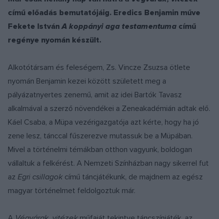
című előadás bemutatójáig. Eredics Benjamin műve
Fekete István
A koppányi aga testamentuma
című
regénye nyomán készült.
Alkotótársam és feleségem, Zs. Vincze Zsuzsa ötlete
nyomán Benjamin kezei között született meg a
pályázatnyertes zenemű, amit az idei Bartók Tavasz
alkalmával a szerző növendékei a Zeneakadémián adtak elő.
Káel Csaba, a Müpa vezérigazgatója azt kérte, hogy ha jó
zene lesz, tánccal fűszerezve mutassuk be a Müpában.
Mivel a történelmi témákban otthon vagyunk, boldogan
vállaltuk a felkérést. A Nemzeti Színházban nagy sikerrel fut
az
Egri csillagok
című táncjátékunk, de majdnem az egész
magyar történelmet feldolgoztuk már.
A
Végvárak, vitézek
műfaját tekintve táncszínjáték, az