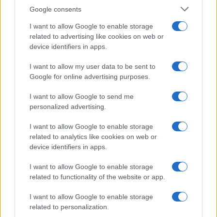
Google consents
szintén színesítik
.
Az együttes feladatának tartja, hogy
megismertesse a fiatalokkal a magyar történelmet. Ha
I want to allow Google to enable storage
related to advertising like cookies on web or
megnézik a
Végvárak, vitézek
című előadásunkat,
device identifiers in apps.
amelyben a mai és az elmúlt korok történeteit összekötjük,
máris képet kapnak a 16. századról, és indíttatást
I want to allow my user data to be sent to
Google for online advertising purposes.
érezhetnek megismerkedni az eredeti regénnyel is.
I want to allow Google to send me
És a mostani bemutató után egy hónappal már jön is
personalized advertising.
az
Éljen, Petőfi
!
I want to allow Google to enable storage
related to analytics like cookies on web or
device identifiers in apps.
Megsokszorozzuk Petőfit! Herczegh Péter színművésszel
együtt több táncosunk is életre kelti a költőt, akinek
I want to allow Google to enable storage
megszólaltatjuk verseit. A darab fináléjában a '48-as borús,
related to functionality of the website or app.
háborús képhez Liszt Ferenctől használunk részleteket.
I want to allow Google to enable storage
Nem könnyű a szimfonikus és a népzenét összehozni, de az
related to personalization.
biztos, hogy mindig különleges lehetőség, amikor