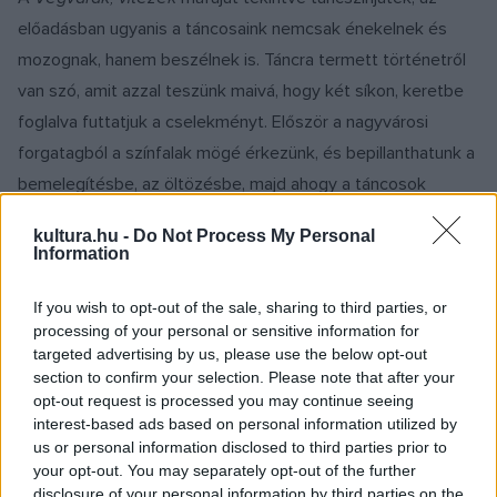
előadásban ugyanis a táncosaink nemcsak énekelnek és
mozognak, hanem beszélnek is. Táncra termett történetről
van szó, amit azzal teszünk maivá, hogy két síkon, keretbe
foglalva futtatjuk a cselekményt. Először a nagyvárosi
forgatagból a színfalak mögé érkezünk, és bepillanthatunk a
bemelegítésbe, az öltözésbe, majd ahogy a táncosok
bevonulnak a próbára, egy színes mese,
A koppányi aga
kultura.hu -
Do Not Process My Personal
testamentuma
veszi kezdetét. Megismerkedhetünk a
Information
szereplőkkel, végigkísérhetjük őket a kalandjaik során, majd
mosolyogva dőlhetünk hátra. Vagy mégsem? A mese
If you wish to opt-out of the sale, sharing to third parties, or
processing of your personal or sensitive information for
végeztével visszazökkenünk a jelenbe, a nagyvárosba, ahol
targeted advertising by us, please use the below opt-out
a táncosok az előadás után hazafelé indulnak, de nem
section to confirm your selection. Please note that after your
biztos, hogy a párok, akik az elején még együtt érkeztek,
opt-out request is processed you may continue seeing
interest-based ads based on personal information utilized by
együtt is maradnak, és az is lehet, hogy új szerelmek
us or personal information disclosed to third parties prior to
szövődnek...
your opt-out. You may separately opt-out of the further
disclosure of your personal information by third parties on the