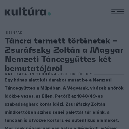
M
SZÍNPAD
Táncra termett történetek –
Zsuráfszky Zoltán a Magyar
Nemzeti Táncegyüttes két
bemutatójáról
GÁTI KATALIN TEODÓRA
2023. OKTÓBER 9.
Egy hónap alatt két darabot mutat be a Nemzeti
Táncegyüttes a Müpában. A Végvárak, vitézek a török
időkbe vezet, az Éljen, Petőfi! az 1848/49-es
szabadságharc korát idézi. Zsuráfszky Zoltán
mindkettőben színes zenei palettát tár elénk, a
táncban is ötvözve kortárs és autentikus elemeket.
Már csak néhány nap van hátra a
Végvárak, vitézek