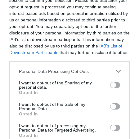
section to confirm your selection. Please note that after your
opt-out request is processed you may continue seeing
interest-based ads based on personal information utilized by
us or personal information disclosed to third parties prior to
Búcsúznak a Vártól?
your opt-out. You may separately opt-out of the further
Mindeközben zajlik a költözés és az új állandó kiállítások
disclosure of your personal information by third parties on the
előkészítése ? számolt be a főigazgató, aki szerint a
IAB’s list of downstream participants. This information may
also be disclosed by us to third parties on the
IAB’s List of
Nemzeti Galéria 2019?2020-ra hagyhatja el a budai Várat.
Downstream Participants
that may further disclose it to other
Baán László elmondta: tudomása szerint a MNG jelenlegi
third parties.
otthonának jelentős része a műemléki felújítást követően
Please note that this website/app uses one or more Google
Personal Data Processing Opt Outs
palotamúzeumként működik majd, ez azonban több
services and may gather and store information including but
évtizedes beruházásnak ígérkezik. Amíg a felújítási
not limited to your visit or usage behaviour. You may click to
I want to opt-out of the Sharing of my
personal data.
grant or deny consent to Google and its third-party tags to
munkálatok nem érintik a palota C épületét, érdemes lenne
Opted In
use your data for below specified purposes in below Google
azt az MNG kiállítóhelyeként fenntartani ? vetette fel.
consent section.
I want to opt-out of the Sale of my
Personal Data.
Opted In
I want to opt-out of processing my
Personal Data for Targeted Advertising.
Opted In