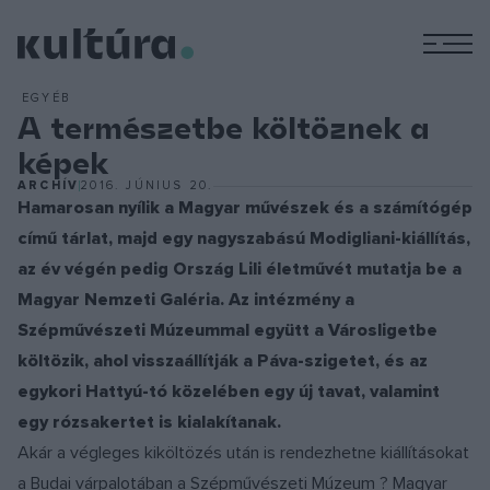
M
EGYÉB
A természetbe költöznek a
képek
ARCHÍV
2016. JÚNIUS 20.
Hamarosan nyílik a Magyar művészek és a számítógép
című tárlat, majd egy nagyszabású Modigliani-kiállítás,
az év végén pedig Ország Lili életművét mutatja be a
Magyar Nemzeti Galéria. Az intézmény a
Szépművészeti Múzeummal együtt a Városligetbe
költözik, ahol visszaállítják a Páva-szigetet, és az
egykori Hattyú-tó közelében egy új tavat, valamint
egy rózsakertet is kialakítanak.
Akár a végleges kiköltözés után is rendezhetne kiállításokat
a Budai várpalotában a Szépművészeti Múzeum ? Magyar