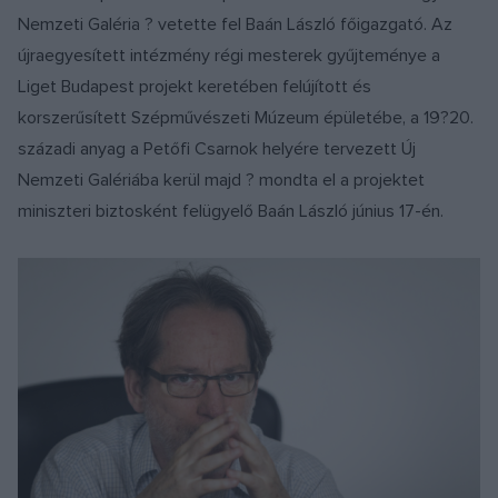
Nemzeti Galéria ? vetette fel Baán László főigazgató. Az
újraegyesített intézmény régi mesterek gyűjteménye a
Liget Budapest projekt keretében felújított és
korszerűsített Szépművészeti Múzeum épületébe, a 19?20.
századi anyag a Petőfi Csarnok helyére tervezett Új
Nemzeti Galériába kerül majd ? mondta el a projektet
miniszteri biztosként felügyelő Baán László június 17-én.