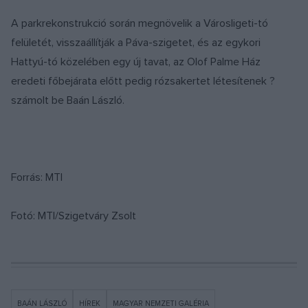
A parkrekonstrukció során megnövelik a Városligeti-tó
felületét, visszaállítják a Páva-szigetet, és az egykori
Hattyú-tó közelében egy új tavat, az Olof Palme Ház
eredeti főbejárata előtt pedig rózsakertet létesítenek ?
számolt be Baán László.
Forrás: MTI
Fotó: MTI/Szigetváry Zsolt
BAÁN LÁSZLÓ
HÍREK
MAGYAR NEMZETI GALÉRIA