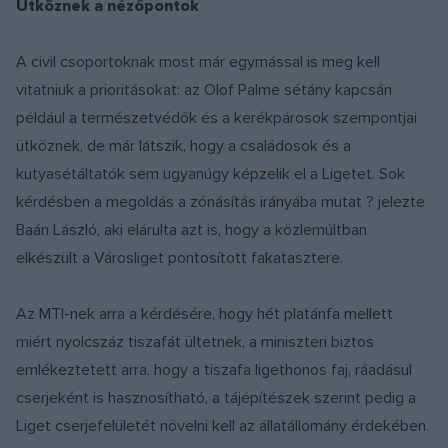
Ütköznek a nézőpontok
A civil csoportoknak most már egymással is meg kell
vitatniuk a prioritásokat: az Olof Palme sétány kapcsán
például a természetvédők és a kerékpárosok szempontjai
ütköznek, de már látszik, hogy a családosok és a
kutyasétáltatók sem ugyanúgy képzelik el a Ligetet. Sok
kérdésben a megoldás a zónásítás irányába mutat ? jelezte
Baán László, aki elárulta azt is, hogy a közlemúltban
elkészült a Városliget pontosított fakatasztere.
Az MTI-nek arra a kérdésére, hogy hét platánfa mellett
miért nyolcszáz tiszafát ültetnek, a miniszteri biztos
emlékeztetett arra, hogy a tiszafa ligethonos faj, ráadásul
cserjeként is hasznosítható, a tájépítészek szerint pedig a
Liget cserjefelületét növelni kell az állatállomány érdekében.