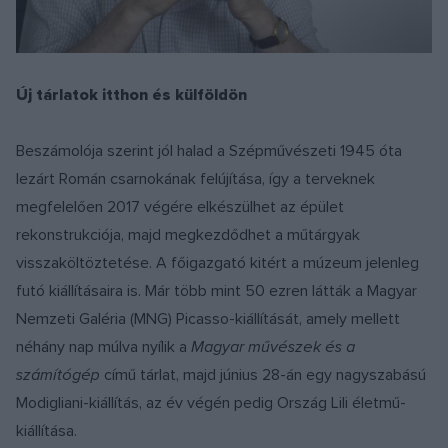
Új tárlatok itthon és külföldön
Beszámolója szerint jól halad a Szépművészeti 1945 óta
lezárt Román csarnokának felújítása, így a terveknek
megfelelően 2017 végére elkészülhet az épület
rekonstrukciója, majd megkezdődhet a műtárgyak
visszaköltöztetése. A főigazgató kitért a múzeum jelenleg
futó kiállításaira is. Már több mint 50 ezren látták a Magyar
Nemzeti Galéria (MNG) Picasso-kiállítását, amely mellett
néhány nap múlva nyílik a
Magyar művészek és a
számítógép
című tárlat, majd június 28-án egy nagyszabású
Modigliani-kiállítás, az év végén pedig Ország Lili életmű-
kiállítása.