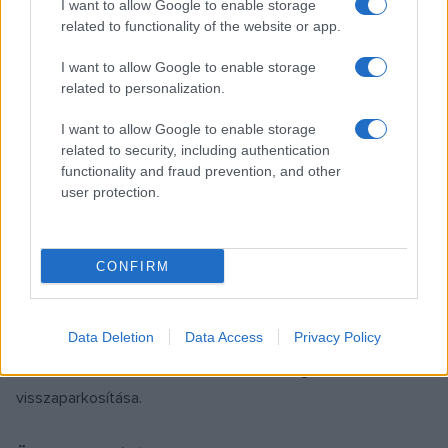
eredményei kiállításokban is megmutatkoznak majd.
I want to allow Google to enable storage
related to functionality of the website or app.
Baán László hangsúlyozta, hogy a Magyar Zene Házára
I want to allow Google to enable storage
jogerős építési engedéllyel rendelkeznek, így rövidesen
related to personalization.
indul a területen álló volt Hungexpo irodaházak bontása, ezt
I want to allow Google to enable storage
követően a Közlekedési Múzeum ráépítéseit, majd a Petőfi
related to security, including authentication
functionality and fraud prevention, and other
Csarnokot is elbontják. Mint emlékeztetett, nemrég
user protection.
megszületett a Liget tájépítészeti és a Néprajzi Múzeum
építészeti pályázatának eredménye. A győztes Garten
Stúdió tájépítészeti szakemberei maguk számolták ki, hogy
CONFIRM
a parkrekonstrukció után a Városligetben legalább 68
százalék lesz a teljes értékű zöldfelület talajszinten, de
Data Deletion
Data Access
Privacy Policy
ebben a számban még nincs benne a Néprajzi Múzeum
zöldfelülete, sem a Hősök terének részleges
visszaparkosítása.