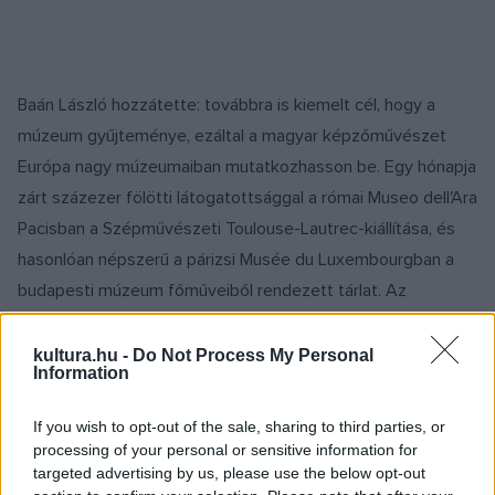
Baán László hozzátette: továbbra is kiemelt cél, hogy a
múzeum gyűjteménye, ezáltal a magyar képzőművészet
Európa nagy múzeumaiban mutatkozhasson be. Egy hónapja
zárt százezer fölötti látogatottsággal a római Museo dell'Ara
Pacisban a Szépművészeti Toulouse-Lautrec-kiállítása, és
hasonlóan népszerű a párizsi Musée du Luxembourgban a
budapesti múzeum főműveiből rendezett tárlat. Az
újraegyesített gyűjtemény tavaly Milánóban mutatkozott be,
2017-ben pedig Madridba megy, a Thyssen-Bornemisza
kultura.hu -
Do Not Process My Personal
Information
Múzeumba; Spanyolország egyik legfontosabb múzeuma
ezzel a tárlattal ünnepli majd alapítása 25. évfordulóját ?
If you wish to opt-out of the sale, sharing to third parties, or
árulta el.
processing of your personal or sensitive information for
targeted advertising by us, please use the below opt-out