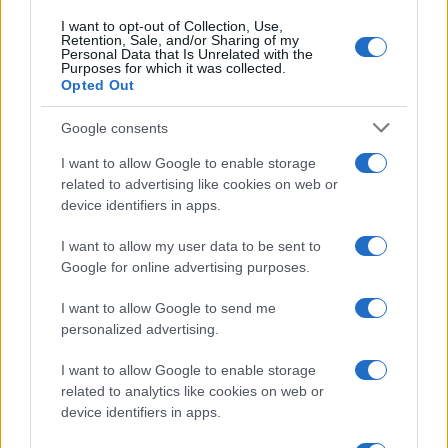
I want to opt-out of Collection, Use,
Retention, Sale, and/or Sharing of my
Personal Data that Is Unrelated with the
Purposes for which it was collected.
Opted Out
Google consents
I want to allow Google to enable storage
related to advertising like cookies on web or
device identifiers in apps.
I want to allow my user data to be sent to
Mint közölte: a Liget Budapest projekt keretében már
Google for online advertising purposes.
elindultak a Szabolcs utcai Országos Múzeumi Restaurációs
I want to allow Google to send me
és Raktárközpont (OMRRK) mélyépítési munkálatai. Az
personalized advertising.
OMRRK Európa egyik legkorszerűbb múzeumi
raktárközpontja lesz ? az épület teljes energiaellátását
I want to allow Google to enable storage
related to analytics like cookies on web or
megújuló energia fogja biztosítani, és itt működik a Közép-
device identifiers in apps.
európai Művészettörténeti Központ is, melynek kutatási