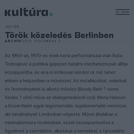
M
EGYÉB
Török közeledés Berlinben
ARCHÍV
2013. DECEMBER 2.
Az 1960-as, 1970-es évek korai performanszai után Raša
Todosijević a politikai gépezet hatalmi mechanizmusát állítja
középpontba, és arra is kritikusan kérdez rá, mit tehet
ebben a helyzetben a művészet. Az installációkat, videókat
és festményeket is alkotó művész Bloody Bath ? véres
fürdés ? című műve az elidegenedésről szól. Mona Hatoum
a Közel-Kelet egyik legismertebb, legelismertebb művésze,
aki tanulmányait Londonban végezte. Művei általában a
minimalizmusra törekednek, ezzel összepontosítva a
figyelmet a szemlélőre, alkotásai a nemekkel, a társadalmi