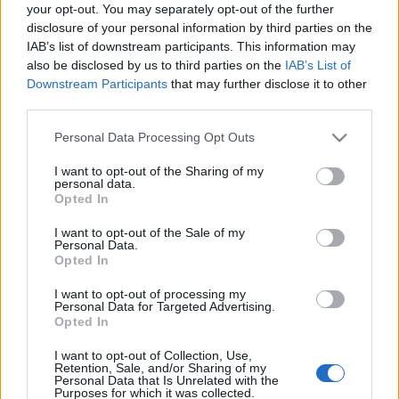
your opt-out. You may separately opt-out of the further
terrorszervezet, a RAF vezető alakjai szerepelnek (Ulrike
disclosure of your personal information by third parties on the
Meinhof, Gudrun Ensslin, Andreas Bader).
IAB’s list of downstream participants. This information may
also be disclosed by us to third parties on the
IAB’s List of
Downstream Participants
that may further disclose it to other
third parties.
Please note that this website/app uses one or more Google
Personal Data Processing Opt Outs
services and may gather and store information including but
Halil Alt?ndere az 1990-es években végigkísérte Isztanbul
not limited to your visit or usage behaviour. You may click to
I want to opt-out of the Sharing of my
personal data.
metropolisszá alakulását, művészete a társadalmi-politikai
grant or deny consent to Google and its third-party tags to
Opted In
use your data for below specified purposes in below Google
átalakulásra koncentrál. A művészeket a társadalmi
consent section.
I want to opt-out of the Sale of my
folyamatok kritikusaiként jellemzi, eszköze pedig sokszor a
Personal Data.
Opted In
fekete humor. A mostani képen (In Homage to Serge
Gainsbourg) egy francia sanzonénekes példájához nyúl, aki
I want to opt-out of processing my
Personal Data for Targeted Advertising.
1984-ben egy 500 frankossal gyújtotta meg cigarettáját.
Opted In
Saját művén pedig az általa alapított art-ist művészeti
I want to opt-out of Collection, Use,
magazinnal tesz hasonlóan: a folyóirat egy radikális
Retention, Sale, and/or Sharing of my
Personal Data that Is Unrelated with the
művészetek mellett tette le a voksát, ami később a
Purposes for which it was collected.