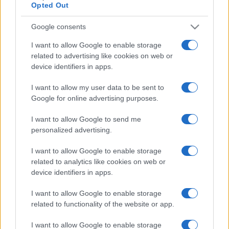
Opted Out
kritikusok tetszését is elnyerte.
Google consents
I want to allow Google to enable storage
Kurátor: René Block
related to advertising like cookies on web or
device identifiers in apps.
Művészek: Adel Abidin, Johanna Adebäck & Merve Ertufan,
I want to allow my user data to be sent to
Nevin Alada
?
, Halil Alt?ndere, Fikret Atay, Maja Bajevi
ć
, Rosa
Google for online advertising purposes.
Barba, Claus Böhmler, Candice Breitz, Jae Eun Choi, Sunah
I want to allow Google to send me
Choi, Braco Dimitrijevi
ć
, Maria Eichhorn, Ay
ş
e Erkmen,
personalized advertising.
Andrea Faciu & Florin Bobu, Asta Gröting, Mona Hatoum,
I want to allow Google to enable storage
Pravdoliub Ivanov, Christian Jankowski, Annika Kahrs, Gülsün
related to analytics like cookies on web or
Karamustafa, Ali Kazma, Kimsooja, Jaros
ł
aw Koz
ł
owski, Alicja
device identifiers in apps.
Kwade, Jonas Mekas, Olaf Metzel, Bj?rn N?rgaard, Ahmet Ö
?
I want to allow Google to enable storage
üt,
Ş
ener Özmen, Dan Perjovschi, Sonja Rentsch, Mario Rizzi,
related to functionality of the website or app.
Michael Sailstorfer, Anri Sala, Sarkis, Superflex, Cengiz Tekin,
Hale Tenger, Raša Todosijevi
ć
, Endre Tót, Thu Van Tran,
I want to allow Google to enable storage