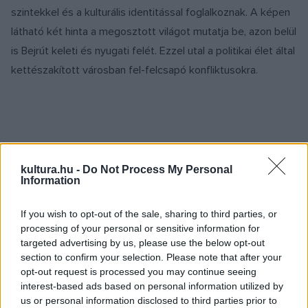
szintekkel és a kulturális identitással foglalkoznak. A képen
látható két hinta a megosztott világot mutatja be, azon belül
is Bejrút keleti és nyugati felét. Ezzel utal a politikai élet által
kettészakított városban fel-felcsapó konfliktusokra.
kultura.hu -
Do Not Process My Personal
Information
Maja Bajević performanszok, videók, fotográfiák, installációk
és rajzok segítségével reflektál az egyén és a nyilvánosság
If you wish to opt-out of the sale, sharing to third parties, or
kapcsolatára, melyet politikai, kulturális és szociális
processing of your personal or sensitive information for
szempontból vizsgál. Tapasztalatit a jugoszláv háborúban,
targeted advertising by us, please use the below opt-out
section to confirm your selection. Please note that after your
azon belül Bosznia-Hercegovinában szerezte. A rajzsorozat
opt-out request is processed you may continue seeing
berlini tartózkodása során készült és a gentrizmusra, a
interest-based ads based on personal information utilized by
városi létre utal. A műveken a nyugat-németországi baloldali
us or personal information disclosed to third parties prior to