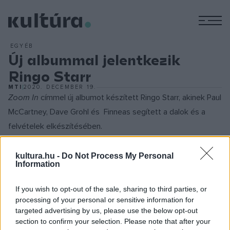
M
EGYÉB
Új albummal jelentkezik
Ringo Starr
MTI
2020. DECEMBER 19.
Zoom In
címmel új albumot készített Ringo Starr, akinek Paul
McCartney, Dave Grohl és Finneas segített a dalok és a
felvételek elkészítésében.
Az egykori Beatles együttes dobosa otthonának
kultura.hu -
Do Not Process My Personal
Information
stúdiójában rögzítette az öt számot tartalmazó albumot a
koronavírus-járvány idején, április és október között. A
If you wish to opt-out of the sale, sharing to third parties, or
Universal kiadó fogja megjelentetni márciusban, ám Ringo
processing of your personal or sensitive information for
targeted advertising by us, please use the below opt-out
Starr a YouTube-on a héten bemutatta
Here's To The Nights
section to confirm your selection. Please note that after your
című dalát, amelyet Diane Warren dalszerzővel írt.