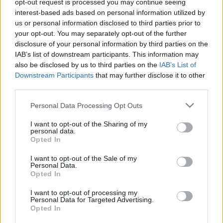
opt-out request is processed you may continue seeing
interest-based ads based on personal information utilized by
us or personal information disclosed to third parties prior to
Zenésztársa, Paul McCartney is új albummal jelentkezik
your opt-out. You may separately opt-out of the further
pénteken. A szintén karanténalbum teljes izoláltságban
disclosure of your personal information by third parties on the
született az ex-Beetle házi stúdiójában. A
McCartney III
IAB’s list of downstream participants. This information may
also be disclosed by us to third parties on the
IAB’s List of
című albumon a zenész játszik valamennyi hangszeren és
Downstream Participants
that may further disclose it to other
minden dalt ő ad elő. Néhány dala tükrözi a pandémia
third parties.
helyzetét, ugyanakkor McCartney jövőbe vetett
Please note that this website/app uses one or more Google
Personal Data Processing Opt Outs
optimizmusát is.
services and may gather and store information including but
not limited to your visit or usage behaviour. You may click to
I want to opt-out of the Sharing of my
personal data.
grant or deny consent to Google and its third-party tags to
Nyitókép: Ringo Starr, kép forrása: russavia / Flickr
Opted In
use your data for below specified purposes in below Google
consent section.
I want to opt-out of the Sale of my
Personal Data.
Opted In
I want to opt-out of processing my
Personal Data for Targeted Advertising.
HÍREK
VILÁG
Opted In