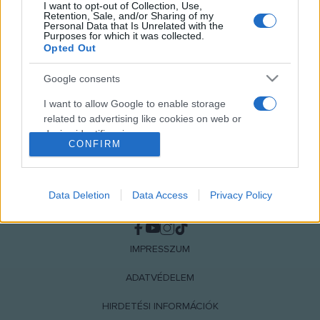
I want to opt-out of Collection, Use,
MEGOSZTÁS
Retention, Sale, and/or Sharing of my
Personal Data that Is Unrelated with the
Purposes for which it was collected.
Opted Out
Google consents
I want to allow Google to enable storage
related to advertising like cookies on web or
device identifiers in apps.
CONFIRM
I want to allow my user data to be sent to
Google for online advertising purposes.
Data Deletion
Data Access
Privacy Policy
NÉPI
I want to allow Google to send me
personalized advertising.
IMPRESSZUM
I want to allow Google to enable storage
related to analytics like cookies on web or
ADATVÉDELEM
device identifiers in apps.
HIRDETÉSI INFORMÁCIÓK
I want to allow Google to enable storage