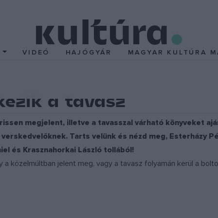
T
VIDEÓ
HAJÓGYÁR
MAGYAR KULTÚRA M
kezik a tavasz
rissen megjelent, illetve a tavasszal várható könyveket aj
s verskedvelőknek. Tarts velünk és nézd meg, Esterházy Pét
iel és Krasznahorkai László tollából!
 a közelmúltban jelent meg, vagy a tavasz folyamán kerül a boltok