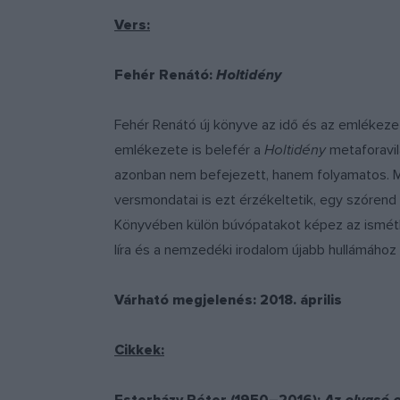
Vers:
Fehér Renátó:
Holtidény
Fehér Renátó új könyve az idő és az emlékezet 
emlékezete is belefér a
Holtidény
metaforavil
azonban nem befejezett, hanem folyamatos. Mint
versmondatai is ezt érzékeltetik, egy szórend
Könyvében külön búvópatakot képez az ismétlés
líra és a nemzedéki irodalom újabb hullámához
Várható megjelenés: 2018. április
Cikkek: