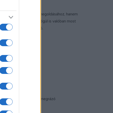
kadás mesékkel történő megoldásához, hanem
minden elemét. Mert végül is valóban most
mondja Boldizsár Ildikó.
ban értesül róla. Ennek megrázó