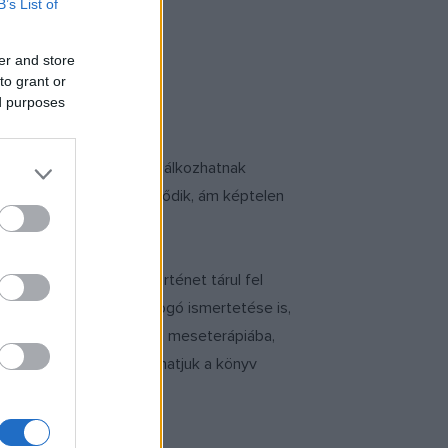
B’s List of
er and store
to grant or
ed purposes
ő anyák néhány napra találkozhatnak
al szeretője között vergődik, ám képtelen
t. Összesen kilenc történet tárul fel
dszertani elemének átfogó ismertetése is,
ű egyszerre bevezetés a meseterápiába,
sés utakhoz is – olvashatjuk a könyv