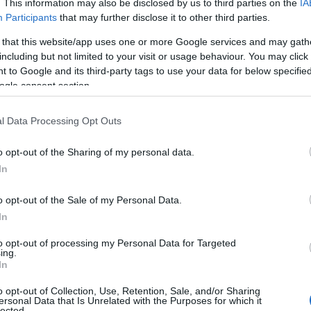
. This information may also be disclosed by us to third parties on the
IA
Participants
that may further disclose it to other third parties.
 that this website/app uses one or more Google services and may gath
including but not limited to your visit or usage behaviour. You may click 
 to Google and its third-party tags to use your data for below specifi
filja – Meseterápiás esetek
ogle consent section.
hogy szeretetet és elfogadást találjon. Börtönbüntetésüket tölt
l Data Processing Opt Outs
idővel meghosszabbodik a büntetésük. Egy férfi a felesége és fiat
o opt-out of the Sharing of my personal data.
In
öntöttek, hogy a meseterápia segítségével oldják meg helyzetüke
o opt-out of the Sale of my Personal Data.
yúttal a Metamorphoses Meseterápiás Módszer több mint száz mó
In
 keresztül. Az eredetileg a német olvasóközönség számára írt m
to opt-out of processing my Personal Data for Targeted
s praxisnak, s nem utolsósorban hasznos kézikönyv öngyógyító me
ing.
In
o opt-out of Collection, Use, Retention, Sale, and/or Sharing
ersonal Data that Is Unrelated with the Purposes for which it
lected.