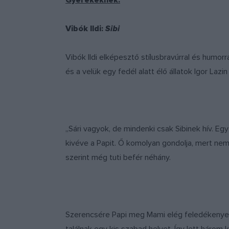
Gyerekeknek:
Vibók Ildi:
Sibi
Vibók Ildi elképesztő stílusbravúrral és humor
és a velük egy fedél alatt élő állatok Igor Laz
„Sári vagyok, de mindenki csak Sibinek hív. E
kivéve a Papit. Ő komolyan gondolja, mert nem 
szerint még tuti befér néhány.
Szerencsére Papi meg Mami elég feledékenyek l