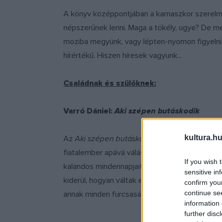
A könyv középpontjában a kamaszkor szerelmi hul
népszerűnek lenni. Maga a tökély, ugye? De me
moziba megyünk, vagy lépten-nyomon figyelni,
hírértékű. Hiszen híresek vagyunk...
Családnak és szülőknek:
Varró Dániel:
Aki szépen butáskodik
kultura.hu
Az
Aki szépen butáskodik
egy különleges apana
fiatalember apává válásának pillanatképei. A N
If you wish 
kalandos mindennapjait, a gyerekek sziporkázó
sensitive in
kiderül, hogyan váltak egy családdá, és azt i
confirm you
continue se
annak minden furcsaságával. A hét év alatt szü
information 
further disc