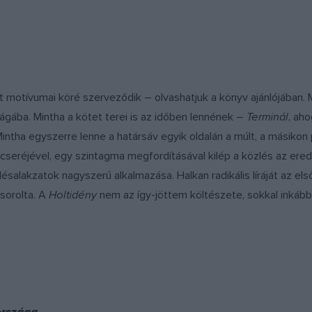
motívumai köré szerveződik – olvashatjuk a könyv ajánlójában. Mi
ágába. Mintha a kötet terei is az időben lennének –
Terminál
, aho
ha egyszerre lenne a határsáv egyik oldalán a múlt, a másikon ped
 cseréjével, egy szintagma megfordításával kilép a közlés az ered
alakzatok nagyszerű alkalmazása. Halkan radikális líráját az első
 sorolta. A
Holtidény
nem az így-jöttem költészete, sokkal inkább a