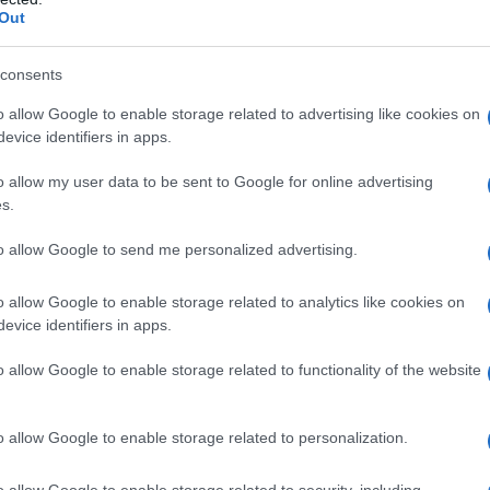
Out
zkodókat és inspiráló ötleteket ad néhány életválság vagy ela
consents
deklődők megismerhessék a Metamorphoses Meseterápiás Módszer 
o allow Google to enable storage related to advertising like cookies on
 együtt, egy kötetben, méghozzá esettanulmányok kíséretében” – 
evice identifiers in apps.
o allow my user data to be sent to Google for online advertising
s.
to allow Google to send me personalized advertising.
o allow Google to enable storage related to analytics like cookies on
evice identifiers in apps.
vített kiadás, új fejezetekkel
o allow Google to enable storage related to functionality of the website
k „PÁPAI-né” beszervezési és munkadossziéját. Fia 2014 márciusá
o allow Google to enable storage related to personalization.
o allow Google to enable storage related to security, including