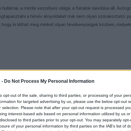
lámai, a média veszélyes világa, a fiatalok naivitása áll. Autogr
gtapasztalni a hírnév árnyoldalait már nem olyan szórakoztató: pa
 hogy ki láthat meg minket olyan tevékenységek közben, melyeket
 -
Do Not Process My Personal Information
pló – olvasható a könyv ajánlójában. Mint írják: Varró Dániel köl
ők Lapja olvasói 2011 óta követhetik nyomon a költő apuka tolmác
to opt-out of the sale, sharing to third parties, or processing of your per
 aranyköpéseit, csibészségeit, csatározásait és megbékéléseit. V
formation for targeted advertising by us, please use the below opt-out s
s végig kísérhetjük, ahogy egymás megismerése mellett felfedezt
r selection. Please note that after your opt-out request is processed y
eing interest-based ads based on personal information utilized by us or
letett feljegyzésekből készült ez a válogatáskötet.
disclosed to third parties prior to your opt-out. You may separately opt-
losure of your personal information by third parties on the IAB’s list of