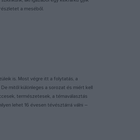
 szkinkünk, aki igazából egy kékfarkú gyík
 részletet a meséből.
eik is. Most végre itt a folytatás, a
. De mitől különleges a sorozat és miért kell
viccesek, természetesek, a témaválasztás
ilyen lehet 16 évesen tévésztárrá válni –