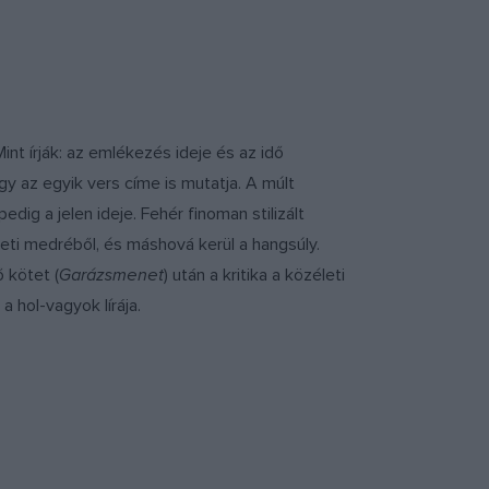
nt írják: az emlékezés ideje és az idő
gy az egyik vers címe is mutatja. A múlt
ig a jelen ideje. Fehér finoman stilizált
eti medréből, és máshová kerül a hangsúly.
 kötet (
Garázsmenet
) után a kritika a közéleti
 hol-vagyok lírája.