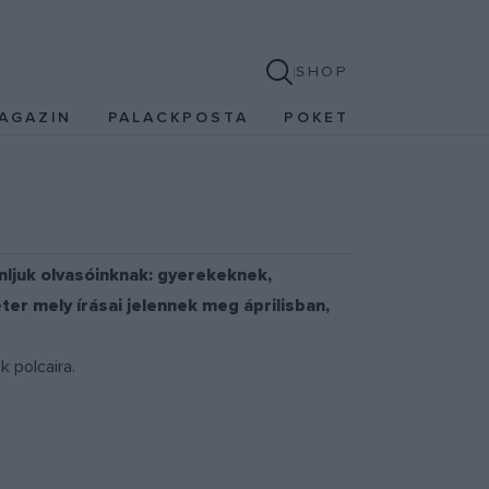
SHOP
AGAZIN
PALACKPOSTA
POKET
ánljuk olvasóinknak: gyerekeknek,
er mely írásai jelennek meg áprilisban,
 polcaira.