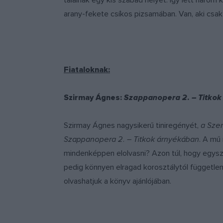
találnak egy kis szabad helyet. Így lett három
arany-fekete csíkos pizsamában. Van, aki csak
Fiataloknak:
Szirmay Ágnes:
Szappanopera 2. – Titko
Szirmay Ágnes
nagysikerű tiniregényét,
a Sze
Szappanopera 2. – Titkok árnyékában
. A mű 
mindenképpen elolvasni? Azon túl, hogy egysz
pedig könnyen elragad korosztálytól függetlenü
olvashatjuk a könyv ajánlójában.