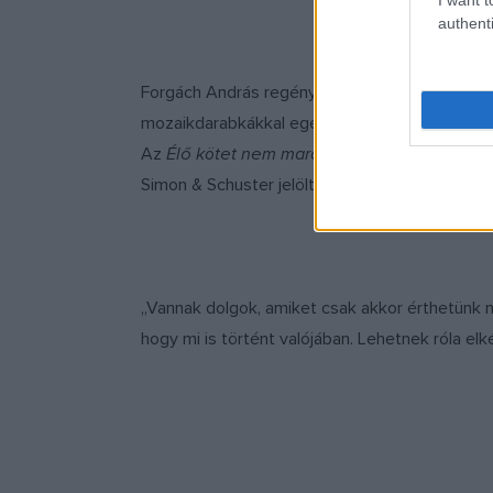
authenti
Forgách András regénye első ízben 2015-ben j
mozaikdarabkákkal egészítik ki.
Az
Élő kötet
nem marad
kiadási jogát eddig 
Simon & Schuster jelölte a Man Booker Internat
„Vannak dolgok, amiket csak akkor érthetünk m
hogy mi is történt valójában. Lehetnek róla el