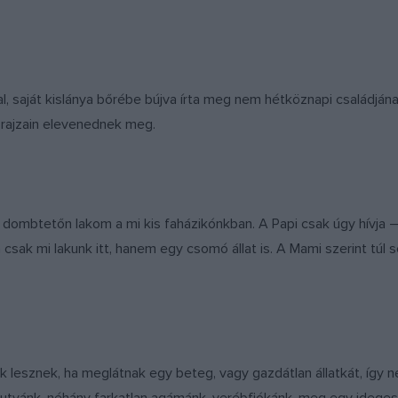
ral, saját kislánya bőrébe bújva írta meg nem hétköznapi családján
in rajzain elevenednek meg.
gy dombtetőn lakom a mi kis faházikónkban. A Papi csak úgy hívja
csak mi lakunk itt, hanem egy csomó állat is. A Mami szerint túl s
esznek, ha meglátnak egy beteg, vagy gazdátlan állatkát, így ne