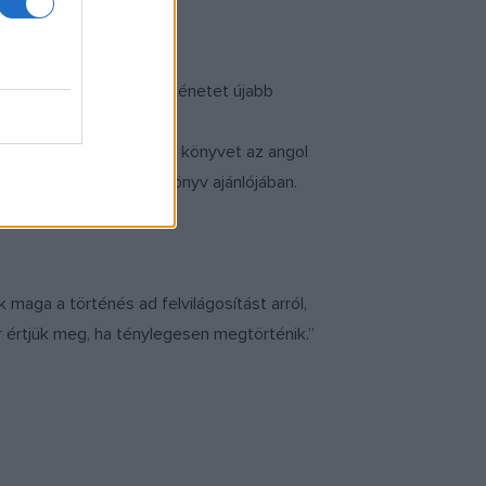
yek a megrázó családtörténetet újabb
emain
címmel megjelenő könyvet az angol
gozik ? olvashatjuk a könyv ajánlójában.
maga a történés ad felvilágosítást arról,
r értjük meg, ha ténylegesen megtörténik.”