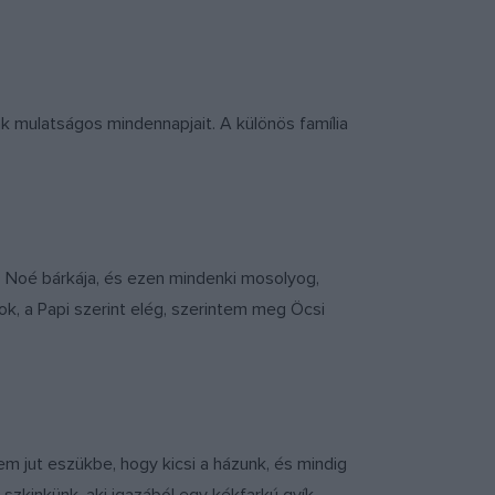
ak mulatságos mindennapjait. A különös família
 – Noé bárkája, és ezen mindenki mosolyog,
ok, a Papi szerint elég, szerintem meg Öcsi
m jut eszükbe, hogy kicsi a házunk, és mindig