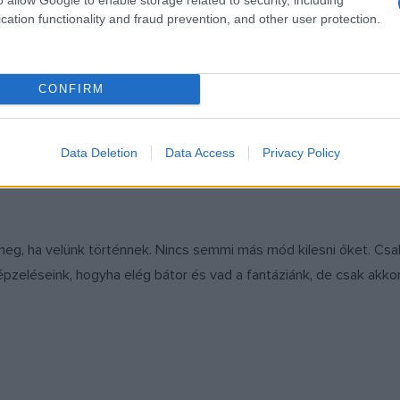
cation functionality and fraud prevention, and other user protection.
elent meg. A bővített kiadás új fejezetekkel gazdagodott, amel
CONFIRM
14 ország szerezte meg. A 2018 tavaszán angolul
No Live Files R
ional-díjra. A kötet megfilmesítésén a Heyday Films és a Film4 dol
Data Deletion
Data Access
Privacy Policy
eg, ha velünk történnek. Nincs semmi más mód kilesni őket. Csak 
képzeléseink, hogyha elég bátor és vad a fantáziánk, de csak akko