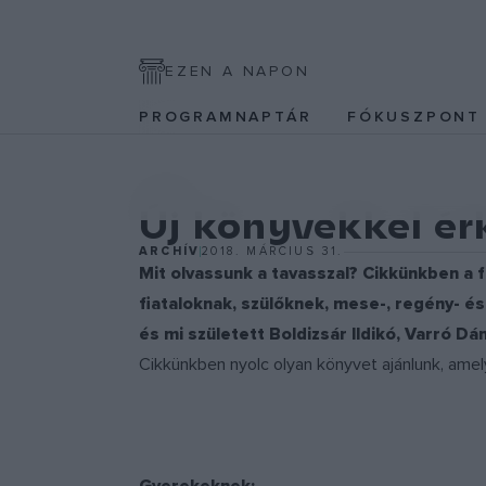
EZEN A NAPON
PROGRAMNAPTÁR
FÓKUSZPON
EGYÉB
Új könyvekkel ér
ARCHÍV
2018. MÁRCIUS 31.
Mit olvassunk a tavasszal? Cikkünkben a f
fiataloknak, szülőknek, mese-, regény- é
és mi született Boldizsár Ildikó, Varró Dán
Cikkünkben nyolc olyan könyvet ajánlunk, amely