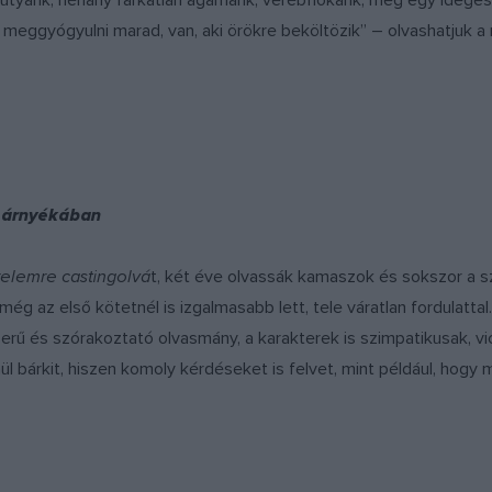
 kutyánk, néhány farkatlan agámánk, verébfiókánk, meg egy ideges
 meggyógyulni marad, van, aki örökre beköltözik” – olvashatjuk a
k árnyékában
relemre castingolvá
t, két éve olvassák kamaszok és sokszor a szül
még az első kötetnél is izgalmasabb lett, tele váratlan fordulattal
erű és szórakoztató olvasmány, a karakterek is szimpatikusak, 
l bárkit, hiszen komoly kérdéseket is felvet, mint például, hogy m