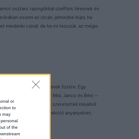
amot osztani, rajongókkal szelfizni, híresnek és
rókában osonni az utcán, jelmezbe bújni, ha
 mindenki csinál, de ha mi tesszük, az mégis
tő, műfordító feljegyzéseinek füzére. Egy
solásában a három fiú – Misi, Jancsi és Béni –
sonal or
arró Dániel humoros és szeretetteli írásaiból
ection to
ék a mindannyiunkat összekötő anyanyelvet,
ou may
 personal
out of the
 downstream