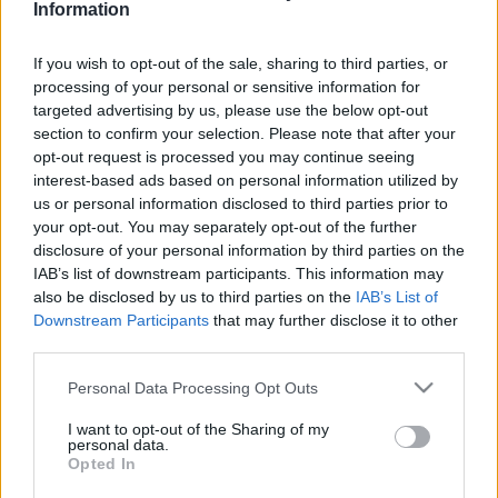
Information
koncerthelyszíneit ösztönzi az együttesek
szerepeltetésére.
If you wish to opt-out of the sale, sharing to third parties, or
processing of your personal or sensitive information for
targeted advertising by us, please use the below opt-out
A szervezet a brüsszeli
Ancienne Belgique
irányításával
section to confirm your selection. Please note that after your
Európa-szerte egyesíti az erős nemzetközi felhozatalú
opt-out request is processed you may continue seeing
klubokat, melyeket a friss tehetségek bemutatása iránti
interest-based ads based on personal information utilized by
us or personal information disclosed to third parties prior to
elkötelezettségük, valamint infrastruktúrájuk és nemzetközi
your opt-out. You may separately opt-out of the further
hírnevük miatt választják ki. A budapesti
A38 Hajó
már a
disclosure of your personal information by third parties on the
kezdetektől részese az együttműködésnek, ez idő alatt
IAB’s list of downstream participants. This information may
also be disclosed by us to third parties on the
IAB’s List of
rengeteg tehetségnek adott lehetőséget fellépésre a
Downstream Participants
that may further disclose it to other
magyar közönség előtt.
third parties.
Please note that this website/app uses one or more Google
Personal Data Processing Opt Outs
Az ikonikus európai zenei helyszíneket tömörítő
services and may gather and store information including but
kezdeményezést immár harmadik alkalommal választották
not limited to your visit or usage behaviour. You may click to
I want to opt-out of the Sharing of my
personal data.
grant or deny consent to Google and its third-party tags to
ki uniós finanszírozásra, hogy a következő három évben is
Opted In
use your data for below specified purposes in below Google
segítse az újonnan bemutatkozó európai produkciókat.