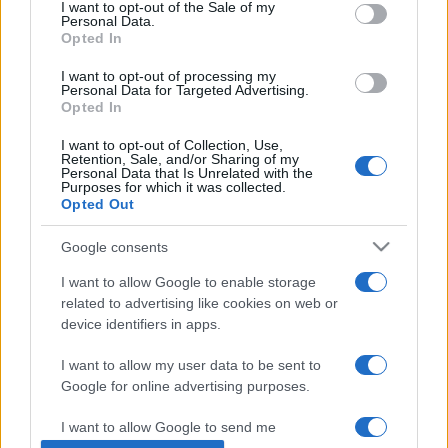
consent section.
I want to opt-out of the Sale of my
Megnövelt költségvetéssel és öt új helyszínnel a Liveurope
Personal Data.
Opted In
alapvető szerepet játszik az élőzenei szektor Covid utáni
fellendülésében. 2014 óta több mint negyvenhat művész
I want to opt-out of processing my
Personal Data for Targeted Advertising.
részesült Magyarországon a kezdeményezés
Opted In
támogatásából, olyanok mint
Дeva
,
The Devil’s Trade
,
Ivan &
I want to opt-out of Collection, Use,
Retention, Sale, and/or Sharing of my
The Parazol
,
Belau
és a
Megahit
.
Personal Data that Is Unrelated with the
Purposes for which it was collected.
Opted Out
A képen a Yin Yin. Fotó: Bodnár Dávid
Google consents
I want to allow Google to enable storage
related to advertising like cookies on web or
device identifiers in apps.
A38 HAJÓ
HÍREK
TÁMOGATÁS
I want to allow my user data to be sent to
Google for online advertising purposes.
MEGOSZTÁS
I want to allow Google to send me