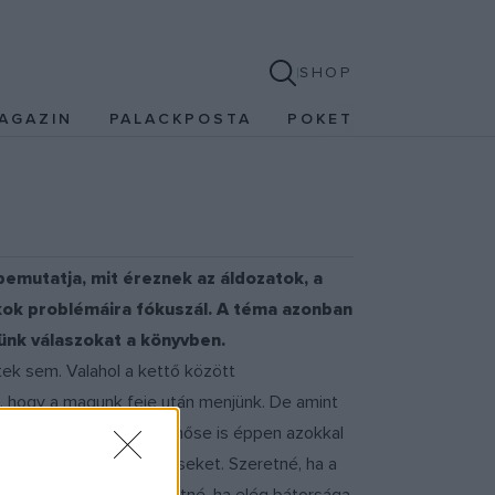
SHOP
AGAZIN
PALACKPOSTA
POKET
 bemutatja, mit éreznek az áldozatok, a
kok problémáira fókuszál. A téma azonban
ünk válaszokat a könyvben.
ek sem. Valahol a kettő között
k, hogy a magunk feje után menjünk. De amint
Ádám, a könyv 13 éves főhőse is éppen azokkal
lhetnék a kényes kérdéseket. Szeretné, ha a