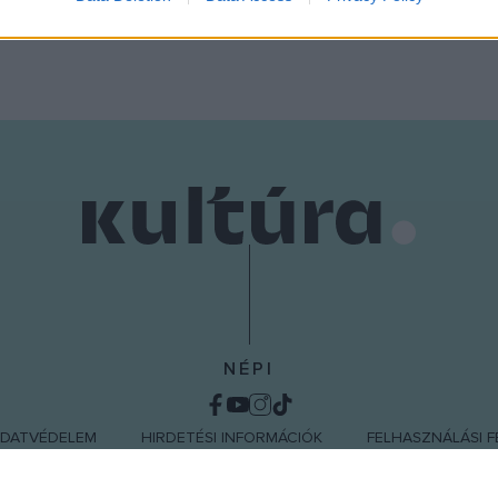
o allow Google to enable storage related to functionality of the website
o allow Google to enable storage related to personalization.
o allow Google to enable storage related to security, including
cation functionality and fraud prevention, and other user protection.
NÉPI
DATVÉDELEM
HIRDETÉSI INFORMÁCIÓK
FELHASZNÁLÁSI F