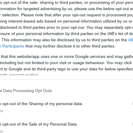
vezető szerepet tölthetne be az osztályában. Szeretne sok-sok ba
to opt-out of the sale, sharing to third parties, or processing of your per
égóta tetszik neki. Eddig ismerős, igaz?
formation for targeted advertising by us, please use the below opt-out s
r selection. Please note that after your opt-out request is processed y
eing interest-based ads based on personal information utilized by us or
disclosed to third parties prior to your opt-out. You may separately opt-
losure of your personal information by third parties on the IAB’s list of
. This information may also be disclosed by us to third parties on the
IA
 szülei kibékülnének. Ha anya hazaköltözne külföldről és ismét 
Participants
that may further disclose it to other third parties.
 képtelen egyedül feldolgozni. Az édesapja pedig elküldi őt egy f
 that this website/app uses one or more Google services and may gath
amikor az Erődbe ér, rájön: innen nincs kiút. Ha van is, semmiké
including but not limited to your visit or usage behaviour. You may click 
k kérdést kell megválaszolnia, rejtélyeket kell megoldania, miközben
 to Google and its third-party tags to use your data for below specifi
ek nem örül. Mert dönteni nehéz. Ha döntesz, akkor lépned kell. 
ogle consent section.
na, ha a másik lehetőséget választod!
l Data Processing Opt Outs
o opt-out of the Sharing of my personal data.
In
z és az
El fogsz tűnni
hez – egy különös rejtély megoldására hívja 
s hogyan lehet elmenekülni? Miért viselkednek ilyen különösen a b
o opt-out of the Sale of my Personal Data.
In