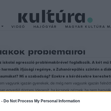
T
VIDEÓ
HAJÓGYÁR
MAGYAR KULTÚRA M
iákok problémáiról
az iskolai agresszió problémakörével foglalkozik. A két mű
harmadik ifjúsági regénye, a Zuhanórepülés szintén a diá
 traumákat? Mi a szabadság? Ezekre a kérdésekre kereshet
em vagyunk igazán gyerekek, de még nem vagyunk igazán felnőtt
an egyedül dönteni. Idegesít, ha kicsinek néznek, ha nem hagyjá
kségünk van a szüleink, a barátaink támogatására, segítségére. 
 -
Do Not Process My Personal Information
zeretné, ha az édesapja egyenrangú félként kezelné, ha megbeszé