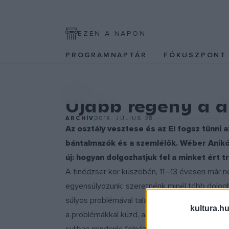
EZEN A NAPON
PROGRAMNAPTÁR
FÓKUSZPON
EGYÉB
Újabb regény a d
ARCHÍV
2018. JÚLIUS 28.
Az osztály vesztese és az El fogsz tűnni 
bántalmazók és a szemlélők. Wéber Anikó 
új: hogyan dolgozhatjuk fel a minket ért
A tinédzser kor küszöbén, 11–13 évesen már n
egyensúlyozunk: szeretnénk minél több dologb
súlyos problémával találkozunk, nagyon is szü
kultura.hu
a problémákkal küzd, amelyekkel kortársai. S