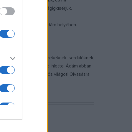
én a történet kettéágazik, és mi
Ádámot mindkét útján végigkísérjük.
lhatod, hogyan döntenél Ádám helyében.
eszélgetni – nemcsak gyerekeknek, serdülőknek,
 komáromi Monostori Erőd ihlette. Ádám abban
t a hátborzongató, különös világot! Olvasásra