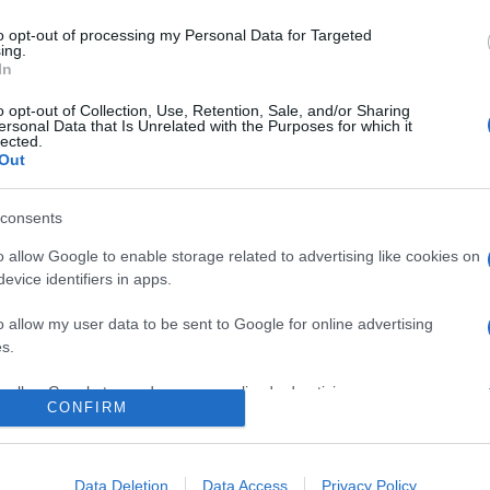
egyedül. Ráadásul nem csak neki: az olvasónak is! A könyv közep
mot. Az Erőd minden titkát azonban csak akkor ismerjük meg, ha 
to opt-out of processing my Personal Data for Targeted
ing.
In
Mennyire szeretsz felelősséget vállalni? Itt most te is kipróbá
o opt-out of Collection, Use, Retention, Sale, and/or Sharing
ersonal Data that Is Unrelated with the Purposes for which it
lected.
Out
ok olyan problémáival foglalkozik, melyekről érdemes olvasni, b
consents
a világot, melybe a mű elvisz minket, valódi magyar helyszín, a
o allow Google to enable storage related to advertising like cookies on
szerben bolyong, ahol mi is járhattunk/járhatunk. Ismerjük meg ez
evice identifiers in apps.
o allow my user data to be sent to Google for online advertising
s.
to allow Google to send me personalized advertising.
CONFIRM
o allow Google to enable storage related to analytics like cookies on
K
IFJÚSÁG
ISKOLA
REGÉNY
WÉBER ANIKÓ
evice identifiers in apps.
Data Deletion
Data Access
Privacy Policy