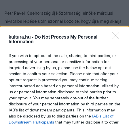
Petr Pavel, Csehország új köztársasági elnöke márciusi
hivatalba lépése után azonnal közölte, hogy újra meg akarja
nyitni a Hradzsint, és elrendeli az elektronikus beléptető
kapuk eltávolítását. Másfelől viszont továbbra is megmaradt
kultura.hu -
Do Not Process My Personal
Information
a Hradzsinba tartó autók ellenőrzése. Az elnöki hivatal
közölte: az ellenőrzésekre ezentúl a kamerarendszereket
If you wish to opt-out of the sale, sharing to third parties, or
fogják fokozottabb mértékben használni. A három
processing of your personal or sensitive information for
targeted advertising by us, please use the below opt-out
várkapunál egy-egy elektronikus beléptető kapu maradt,
section to confirm your selection. Please note that after your
amelyeket csak rendkívüli esetekben vesznek igénybe.
opt-out request is processed you may continue seeing
interest-based ads based on personal information utilized by
us or personal information disclosed to third parties prior to
„Nemcsak a Hradzsin látogatását szeretnénk
your opt-out. You may separately opt-out of the further
megkönnyíteni, hanem a várat is ki akarjuk olyan értelemben
disclosure of your personal information by third parties on the
nyitni, hogy intenzívebb kulturális és társadalmi élet
IAB’s list of downstream participants. This information may
also be disclosed by us to third parties on the
IAB’s List of
színhelye lehessen” – jelentette ki Petr Pavel.
Downstream Participants
that may further disclose it to other
third parties.