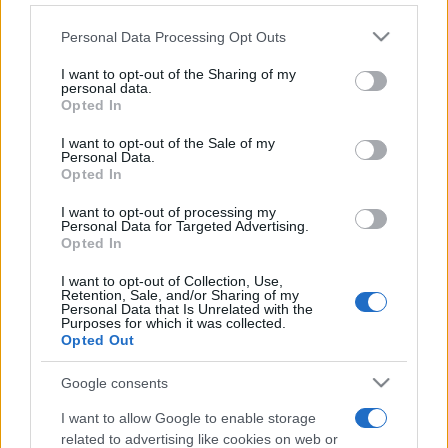
A prágai Hradzsin Európa egyik legnagyobb várkomplexuma,
Please note that this website/app uses one or more Google
Personal Data Processing Opt Outs
a leglátogatottabb idegenforgalmi célpont Csehországban,
services and may gather and store information including but
amelyet évente mintegy 2,5-3 millió turista keres fel a világ
not limited to your visit or usage behaviour. You may click to
I want to opt-out of the Sharing of my
personal data.
grant or deny consent to Google and its third-party tags to
minden részéből. A magyar látogatók száma is igen magas.
Opted In
use your data for below specified purposes in below Google
A vár területére most már újra szabadon be lehet lépni, csak
consent section.
I want to opt-out of the Sale of my
a híres Arany utcácskában korlátozzák a turisták mozgását
Personal Data.
Opted In
az utca befogadóképessége miatt.
I want to opt-out of processing my
Personal Data for Targeted Advertising.
A korábban évente mintegy hatmillió turista kereste fel
Opted In
Prágát. Ez a szám a koronavírus-járvány következtében
I want to opt-out of Collection, Use,
Retention, Sale, and/or Sharing of my
ugyan nagyon lecsökkent, de tavaly óta ismét gyorsan
Personal Data that Is Unrelated with the
Purposes for which it was collected.
emelkedik a látogatók száma.
Opted Out
Megnyílt a látogatók előtt a Prágától nyugatra fekvő lányi
Google consents
kastély is, amely hivatalosan a cseh államfők vidéki
I want to allow Google to enable storage
rezidenciája. Miután Milos Zeman államfő tartós lakhelyként
related to advertising like cookies on web or