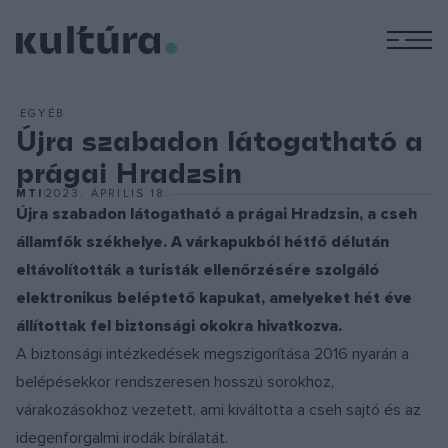
M
EGYÉB
Újra szabadon látogatható a
prágai Hradzsin
MTI
2023. ÁPRILIS 18.
Újra szabadon látogatható a prágai Hradzsin, a cseh
államfők székhelye. A várkapukból hétfő délután
eltávolították a turisták ellenőrzésére szolgáló
elektronikus beléptető kapukat, amelyeket hét éve
állítottak fel biztonsági okokra hivatkozva.
A biztonsági intézkedések megszigorítása 2016 nyarán a
belépésekkor rendszeresen hosszú sorokhoz,
várakozásokhoz vezetett, ami kiváltotta a cseh sajtó és az
idegenforgalmi irodák bírálatát.