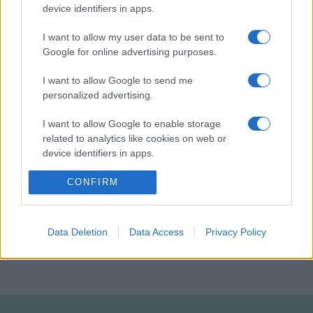
device identifiers in apps.
használta, már több éve nem volt látogatható a kastélyt
körülvevő nagy kiterjedésű park. Petr Pavel a kastély tartós
I want to allow my user data to be sent to
elnöki lakhely státusát megszüntette, így a kastélypark
Google for online advertising purposes.
ismét szabadon látogatható.
I want to allow Google to send me
personalized advertising.
Fotó: Luis Castaneda / AGF / Photononstop via AFP
I want to allow Google to enable storage
related to analytics like cookies on web or
device identifiers in apps.
I want to allow Google to enable storage
CONFIRM
related to functionality of the website or app.
HÍREK
PRÁGA
TURIZMUS
I want to allow Google to enable storage
Data Deletion
Data Access
Privacy Policy
MEGOSZTÁS
related to personalization.
I want to allow Google to enable storage
related to security, including authentication
functionality and fraud prevention, and other
user protection.