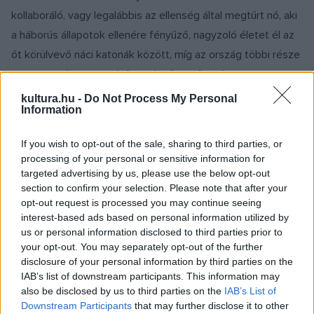
kollaboráló, vagy legalábbis az ellenség által megtűrt nő, aki
a háborús állapotok ellenére fényűző, nagyzoló életet él az
őt körülvevő náci katonák között, míg az ország többi része
nyomorog és szenved. A rendező amellett, hogy pontosan
követi Verdi művének történetét, igyekszik új lendületet
kultura.hu -
Do Not Process My Personal
Information
adni a produkciónak. A történelmi kontextus
megváltoztatása nem csupán vitalizálja a történetet, hanem
If you wish to opt-out of the sale, sharing to third parties, or
a darab értelmezésére is kihat: az őszinte és önfeláldozó
processing of your personal or sensitive information for
szerelem megízlelését követően a kurtizán kevésbé
targeted advertising by us, please use the below opt-out
section to confirm your selection. Please note that after your
betegségben, mint inkább a szégyen és a megaláztatás
opt-out request is processed you may continue seeing
miatt ? a felszabadítók bosszújától szenvedve, lenyírt fejjel
interest-based ads based on personal information utilized by
? távozik az élők sorából. Az utolsó jelenetben a fanfárok
us or personal information disclosed to third parties prior to
your opt-out. You may separately opt-out of the further
hangja a karnevál kegyetlenségét húzza alá.
disclosure of your personal information by third parties on the
IAB’s list of downstream participants. This information may
also be disclosed by us to third parties on the
IAB’s List of
Downstream Participants
that may further disclose it to other