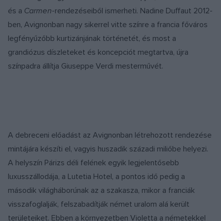
és a
Carmen
-rendezéseiből ismerheti. Nadine Duffaut 2012-
ben, Avignonban nagy sikerrel vitte színre a francia főváros
legfényűzőbb kurtizánjának történetét, és most a
grandiózus díszleteket és koncepciót megtartva, újra
színpadra állítja Giuseppe Verdi mesterművét.
A debreceni előadást az Avignonban létrehozott rendezése
mintájára készíti el, vagyis huszadik századi miliőbe helyezi.
A helyszín Párizs déli felének egyik legjelentősebb
luxusszállodája, a Lutetia Hotel, a pontos idő pedig a
második világháborúnak az a szakasza, mikor a franciák
visszafoglalják, felszabadítják német uralom alá került
területeiket. Ebben a környezetben Violetta a németekkel