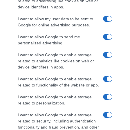
related to advertising like cookies on web or
A társasági élet középpontjában csillogó nőt őszintén
device identifiers in apps.
szerető ifjút Boncsér Gergely alakítja. A tenor 2008-ban az
I want to allow my user data to be sent to
Operaház ösztöndíjasa lett, az Operettszínházban játszott
Google for online advertising purposes.
bonviván szerepeket, majd az Operaház tagjává vált.
I want to allow Google to send me
personalized advertising.
I want to allow Google to enable storage
related to analytics like cookies on web or
A ?tévútra került? nő története
device identifiers in apps.
Giuseppe Verdi 1852-ben feleségével együtt tekintette
I want to allow Google to enable storage
related to functionality of the website or app.
meg az ifj. Alexandre Dumas regényéből, A kaméliás
hölgyből készített színházi változat premierjét, és még
I want to allow Google to enable storage
related to personalization.
ugyanazon az évben operát komponált a témára. Dumas
megható és szenvedélyekben gazdag történetének
I want to allow Google to enable storage
múzsája egy létező személy, a rövid életű, de a francia
related to security, including authentication
functionality and fraud prevention, and other
főváros legfényűzőbb kurtizánjának számító Marie Duplessis