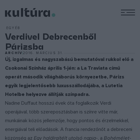
M
EGYÉB
Verdivel Debrecenből
Párizsba
ARCHÍV
2016. MÁRCIUS 31.
Új, izgalmas és nagyszabású bemutatóval rukkol elő a
Csokonai Színház április 1-jén: a La Traviata című
operát második világháborús környezetbe, Párizs
egyik legjelentősebb luxusszállodájába, a Lutetia
Hotelbe helyezve állítják színpadra.
Nadine Duffaut hosszú évek óta foglalkozik Verdi
operájával, több szereposztásban is színre vitte már,
munkáinak közös jellemzője, hogy pontos és érzelmekkel,
energiával teli előadások. A francia rendezőnőt a debreceni
közönség az
Egy halálraítélt utolsó napja
-, a
Bohémélet
-