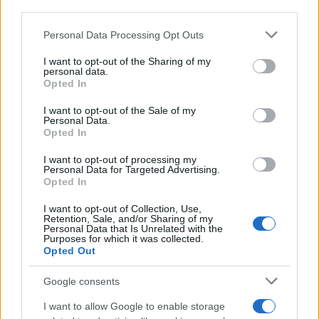
third parties.
Az ideális szereposztás
Please note that this website/app uses one or more Google
Personal Data Processing Opt Outs
services and may gather and store information including but
A debreceni előadás főszerepét Kolonits Klára játssza és
not limited to your visit or usage behaviour. You may click to
I want to opt-out of the Sharing of my
personal data.
énekli. A művésznő 2002 óta a Magyar Állami Operaház
grant or deny consent to Google and its third-party tags to
Opted In
use your data for below specified purposes in below Google
tagja, s számos külföldi vendégszereplést is magáénak
consent section.
I want to opt-out of the Sale of my
tudhat. Különleges hangjához kifejezetten illik a Traviáta,
Personal Data.
Opted In
hiszen a címszerep egy olyan szólamot takar, ami rendkívül
összetett, koloratúr-, lírai és drámai szoprán hangot igényel.
I want to opt-out of processing my
Personal Data for Targeted Advertising.
Kolonits Klára énekének komplexitása és egyedisége épp
Opted In
abban rejlik, hogy hangja nem sorolható be egyértelműen
I want to opt-out of Collection, Use,
egyetlen kategóriába sem; a lírai szoprán és a
Retention, Sale, and/or Sharing of my
Personal Data that Is Unrelated with the
koloratúraszoprán szerepek ugyanúgy megtalálhatóak a
Purposes for which it was collected.
Opted Out
repertoárjában.
Google consents
I want to allow Google to enable storage