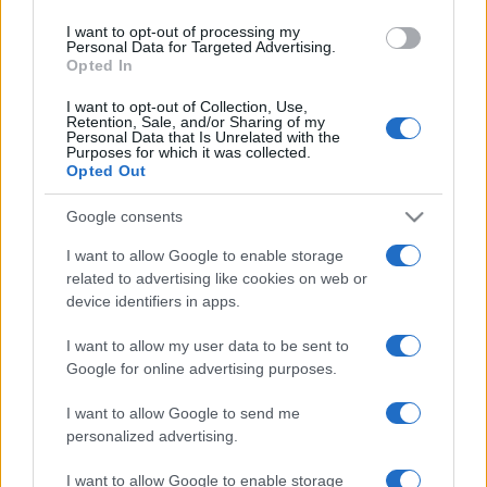
I want to opt-out of processing my
Personal Data for Targeted Advertising.
Műsor:
Haydn:
A patikus
? vígopera gyerekeknek
Opted In
I want to opt-out of Collection, Use,
Retention, Sale, and/or Sharing of my
Personal Data that Is Unrelated with the
Purposes for which it was collected.
Közreműködik:
Wágner Adrienn, Heiter Melinda, Honinger
Opted Out
László, Rozsos István
Google consents
I want to allow Google to enable storage
related to advertising like cookies on web or
device identifiers in apps.
I want to allow my user data to be sent to
Vezényel:
Hámori Máté
Google for online advertising purposes.
I want to allow Google to send me
personalized advertising.
Joseph Haydn:
A patikus
? vígopera magyar nyelven
I want to allow Google to enable storage