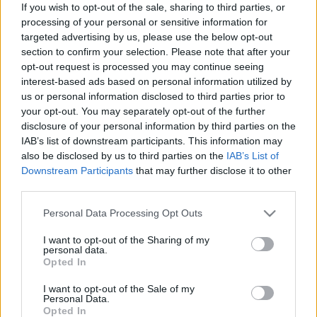
If you wish to opt-out of the sale, sharing to third parties, or
szervtranszplantált gyermekek elő- és utógondozásában és
processing of your personal or sensitive information for
rehabilitációjában, a kisgyermekek endoszkópiás és
targeted advertising by us, please use the below opt-out
bronchoszkópiás diagnosztikájában. Évente 12 ezer
section to confirm your selection. Please note that after your
opt-out request is processed you may continue seeing
ultrahang és hétezer röntgen vizsgálatot végeznek.
interest-based ads based on personal information utilized by
us or personal information disclosed to third parties prior to
your opt-out. You may separately opt-out of the further
disclosure of your personal information by third parties on the
IAB’s list of downstream participants. This information may
Nem csak a testi egészségéről fontos gondoskodni a
also be disclosed by us to third parties on the
IAB’s List of
gyermekeknek. Gyógyulásukhoz elengedhetetlen, hogy a
Downstream Participants
that may further disclose it to other
third parties.
lelkük számára is megtegyünk mindent a rendelkezésre álló
eszközökkel. A gyerekklinika törekszik arra, hogy
Please note that this website/app uses one or more Google
Personal Data Processing Opt Outs
services and may gather and store information including but
hagyományokat ápolva és egyúttal a jövőbe hidat építve
not limited to your visit or usage behaviour. You may click to
I want to opt-out of the Sharing of my
mind gyermekbarátibb gyógyházzá váljon. Ebben próbál
personal data.
grant or deny consent to Google and its third-party tags to
Opted In
segíteni az Óbudai Danubia Zenekar előadása a gyógyuló
use your data for below specified purposes in below Google
consent section.
I want to opt-out of the Sale of my
gyermekek számára.
Personal Data.
Opted In