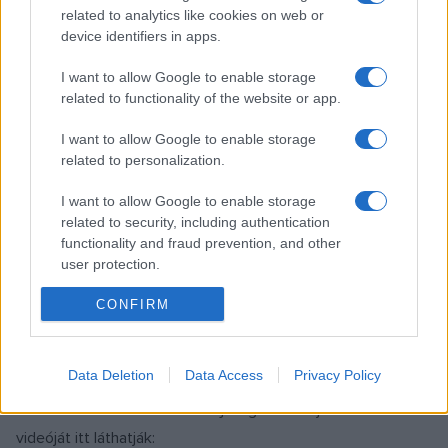
related to analytics like cookies on web or
device identifiers in apps.
Némelyek nem akarják elkapkodni életük nagy döntését: a
házasságot. Így van ezzel Sempronio is, a bolondos patikus,
I want to allow Google to enable storage
related to functionality of the website or app.
aki már jócskán a nagypapa-kor küszöbén túllépve
határozza el, hogy megállapodik végre, és nyugdíjas éveit a
I want to allow Google to enable storage
patika fiatal házi angyalának, Grillettának tett házassági
related to personalization.
ajánlattal kívánja megkoronázni. A zsémbes öregúr persze
I want to allow Google to enable storage
nem is sejti, hogy az ínycsiklandó hölgy kegyeit rajta kívül
related to security, including authentication
még legalább két és fél (!) udvarló iparkodik elnyerni?
functionality and fraud prevention, and other
user protection.
Ármány és szerelem, álruhák és tévedések, sok humor, és
persze Haydn csodálatos zenéje teszi feledhetetlenné a
CONFIRM
negyvenöt perces előadást.
Data Deletion
Data Access
Privacy Policy
Az Óbudai Danubia Zenekar ifjúsági koncertjeiről szóló
videóját itt láthatják: