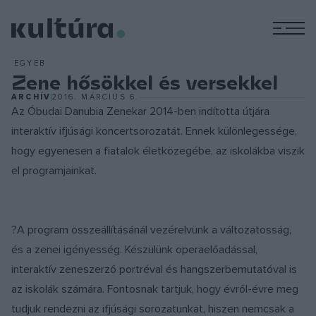
M
EGYÉB
Zene hősökkel és versekkel
ARCHÍV
2016. MÁRCIUS 6.
Az Óbudai Danubia Zenekar 2014-ben indította útjára
interaktív ifjúsági koncertsorozatát. Ennek különlegessége,
hogy egyenesen a fiatalok életközegébe, az iskolákba viszik
el programjainkat.
?A program összeállításánál vezérelvünk a változatosság,
és a zenei igényesség. Készülünk operaelőadással,
interaktív zeneszerző portréval és hangszerbemutatóval is
az iskolák számára. Fontosnak tartjuk, hogy évről-évre meg
tudjuk rendezni az ifjúsági sorozatunkat, hiszen nemcsak a