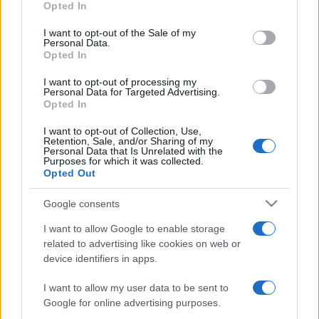
Opted In
use your data for below specified purposes in below Google
a bluesé lesz a főszerep, Kenny ?Blues Boss" Wayne ül a
consent section.
I want to opt-out of the Sale of my
zongorához a Művelődési és Sportház színpadán, akit
Personal Data.
Pribojszki Mátyás szájharmonikás Jumping Matt and his
Opted In
Combo feat. Custom Big Band formáció követ majd. Végül a
I want to opt-out of processing my
Personal Data for Targeted Advertising.
bluesnapot a New Orleansból érkező Jon Cleary & The
Opted In
Absolute Monster Gentlemen koncertje zárja, pénteken
I want to opt-out of Collection, Use,
pedig Bényei Tamás és a Gramophonia Hot Jazz Orchestra
Retention, Sale, and/or Sharing of my
Personal Data that Is Unrelated with the
lép fel.
Purposes for which it was collected.
Opted Out
Június 29-én, szombaton délután hagyományos módon az
Google consents
improvizációs tábor több mint 120 hallgatójának és
I want to allow Google to enable storage
tanárainak közös koncertje zárja majd a fesztivált.
related to advertising like cookies on web or
device identifiers in apps.
I want to allow my user data to be sent to
Google for online advertising purposes.