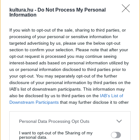
Kedden ad koncertet a Borbély Mihály Polygon elnevezésű
kultura.hu -
Do Not Process My Personal
Information
formáció. Az előadó szerint a dzsessz hazai
programkínálatának egyik legfontosabb helyszíne a
If you wish to opt-out of the sale, sharing to third parties, or
fennállásának 20. évfordulóját ünneplő Lamantin Jazz
processing of your personal or sensitive information for
Fesztivál és Improvizációs Tábor, utóbbinak egyik alapítója
targeted advertising by us, please use the below opt-out
section to confirm your selection. Please note that after your
és egykori tanára is.
opt-out request is processed you may continue seeing
interest-based ads based on personal information utilized by
Ugyancsak kedden este hallhatja a szombathelyi közönség
us or personal information disclosed to third parties prior to
your opt-out. You may separately opt-out of the further
Liane Carrollt, a dzsessz és a soul brit nagyasszonyát, aki
disclosure of your personal information by third parties on the
nemcsak nagyszerű énekes, de kiváló zongorista is. Őt
IAB’s list of downstream participants. This information may
követi a Németh Trio Ferenc, Wolfgang Muthspiel és Tzumo
also be disclosed by us to third parties on the
IAB’s List of
Downstream Participants
that may further disclose it to other
Árpád alkotta trió, ők a bostoni Berklee College of Music
third parties.
diákjai voltak, nemzetközileg is elismert zenészeknek
Please note that this website/app uses one or more Google
számítanak.
Personal Data Processing Opt Outs
services and may gather and store information including but
not limited to your visit or usage behaviour. You may click to
I want to opt-out of the Sharing of my
personal data.
Szerdán a Juhász Márton Quartet játszik. Csütörtökön ismét
grant or deny consent to Google and its third-party tags to