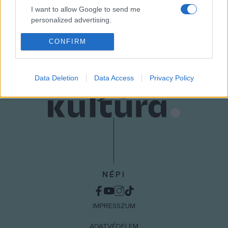
BARTÓK BÉLA
I want to allow Google to send me
personalized advertising.
MEGOSZTÁS
I want to allow Google to enable storage
CONFIRM
related to analytics like cookies on web or
device identifiers in apps.
Data Deletion
Data Access
Privacy Policy
I want to allow Google to enable storage
related to functionality of the website or app.
I want to allow Google to enable storage
related to personalization.
I want to allow Google to enable storage
related to security, including authentication
functionality and fraud prevention, and other
NÉPI
user protection.
IMPRESSZUM
ADATVÉDELEM