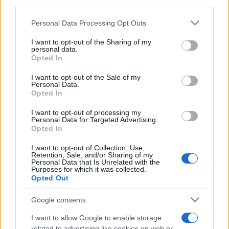
third parties.
Please note that this website/app uses one or more Google
Personal Data Processing Opt Outs
Jelenet a Bánk bánból – Szemere Zita és Molnár
services and may gather and store information including but
Levente Fotó: operawire.com
not limited to your visit or usage behaviour. You may click to
I want to opt-out of the Sharing of my
personal data.
grant or deny consent to Google and its third-party tags to
Opted In
use your data for below specified purposes in below Google
consent section.
I want to opt-out of the Sale of my
A karmester így nyilatkozott az együttműködésről:
Personal Data.
Opted In
„Levente valóban az egyik legjobb énekes, akivel valaha is
lehetőségem volt együtt dolgozni. Nem egyszerűen csak
I want to opt-out of processing my
Personal Data for Targeted Advertising.
énekel, hanem azonosul a karakter lelkének minden
Opted In
rezdülésével. Felébreszti a legmélyebb érzéseket, a
I want to opt-out of Collection, Use,
bennünk élő drámát.”
Retention, Sale, and/or Sharing of my
Personal Data that Is Unrelated with the
Purposes for which it was collected.
Berle Sanford Rosenberg világhírű belcanto tenor így
Opted Out
fogalmaz Molnár Leventéről és új lemezéről: „Levente
Google consents
előadásában megismerhetjük a bariton hangfaj minden
szépségét, sokszínű árnyalatait. Széles hangterjedelemmel
I want to allow Google to enable storage
related to advertising like cookies on web or