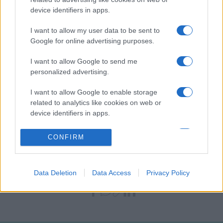
bír, és olyan képesség birtokában van, mellyel az általa
device identifiers in apps.
megformált karakterek igazi mélységeit is meg tudja
mutatni. Mindez érvényesül a lemez hallgatása közben is,
I want to allow my user data to be sent to
Google for online advertising purposes.
nem hiányzik a tőle megszokott, erős színpadi jelenlét sem,
kizárólag hangjával is teljes értékű, katartikus élményt nyújt
I want to allow Google to send me
a befogadó számára. Igazi operaházi nagyvad.”
personalized advertising.
A 35 éves, erdélyi operaénekes lemeze a Nemzeti Kulturális
I want to allow Google to enable storage
related to analytics like cookies on web or
Alap támogatásának köszönhetően jött létre.
device identifiers in apps.
I want to allow Google to enable storage
CONFIRM
related to functionality of the website or app.
CD
LEMEZ
MOLNÁR LEVENTE
OPERA
OPERAÉNEKES
I want to allow Google to enable storage
Data Deletion
Data Access
Privacy Policy
related to personalization.
MEGOSZTÁS
I want to allow Google to enable storage
related to security, including authentication
functionality and fraud prevention, and other