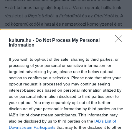
Ezért különös hangsúlyt kaptak a Verdi-operák, hallhatunk
részletet a
Rigolettó
ból, a
Falstaff
ból és az
Otelló
ból is. A
cd közreműködői a hazai és nemzetközi komolyzenei élet
kiválóságai, a MÁV Szimfonikus Zenekar Claudio Morbo, az
ismert olasz származású karmester vezényletével.
kultura.hu -
Do Not Process My Personal
Information
If you wish to opt-out of the sale, sharing to third parties, or
processing of your personal or sensitive information for
targeted advertising by us, please use the below opt-out
section to confirm your selection. Please note that after your
opt-out request is processed you may continue seeing
interest-based ads based on personal information utilized by
us or personal information disclosed to third parties prior to
your opt-out. You may separately opt-out of the further
disclosure of your personal information by third parties on the
IAB’s list of downstream participants. This information may
also be disclosed by us to third parties on the
IAB’s List of
Downstream Participants
that may further disclose it to other