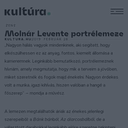
M
ZENE
Molnár Levente portrélemeze
KULTURA.HU
2019. FEBRUÁR 28.
„Nagyon hálás vagyok mindenkinek, aki segített, hogy
elkészülhessen ez az anyag, fontos, kiemelt állomása a
karrieremnek. Leginkább bemutatkozó, portrélemeznek
hívnám, amely megmutatja, hogy mik a terveim a jövőben,
miket szeretnék és fogok majd énekelni. Nagyon érdekes
volt a munka, igazi kihívás, hiszen valóban a hangé a
főszerep” – mondja a művész.
A lemezen megtalálhatók áriák az énekes jelenlegi
szerepeiből: a
Bánk bán
ból,
Az álarcosbál
ból, de a
választott darabokkal leginkább előre szeretne tekinteni.