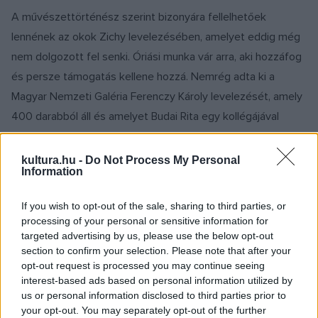
A művészettörténész szerint bizonyára fellelhetőek
lennének az okok Zichy levelezésében, amelyet eddig még
nem dolgozott fel senki. Óriási munka vár arra, aki hozzáfog
és persze támogatás kellene hozzá. Nemrég adta ki a
Magyar Nemzeti Galéria Ferenczy Károly levelezését, amely
400 darabból áll és amelyet Budai Rita egy kollégájával
közösen dolgozott fel.
kultura.hu -
Do Not Process My Personal
Information
A Moszkvai Magyar Kulturális Központ Zichy Mihályról
elnevezett szalonját
Hammerstein Judit
, a Nemzeti
If you wish to opt-out of the sale, sharing to third parties, or
Erőforrás Minisztérium kultúráért felelős helyettes
processing of your personal or sensitive information for
államtitkára avatta fel, egyúttal megnyitotta Madách Imre
Az
targeted advertising by us, please use the below opt-out
section to confirm your selection. Please note that after your
ember tragédiája
című művéhez készült Zichy-
opt-out request is processed you may continue seeing
illusztrációkat bemutató kiállítást.
interest-based ads based on personal information utilized by
us or personal information disclosed to third parties prior to
your opt-out. You may separately opt-out of the further
A helyettes államtitkár elmondta: a legnagyobb örömmel