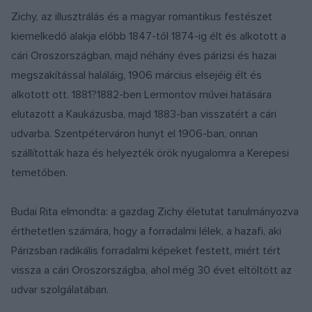
Zichy, az illusztrálás és a magyar romantikus festészet
kiemelkedő alakja előbb 1847-től 1874-ig élt és alkotott a
cári Oroszországban, majd néhány éves párizsi és hazai
megszakítással haláláig, 1906 március elsejéig élt és
alkotott ott. 1881?1882-ben Lermontov művei hatására
elutazott a Kaukázusba, majd 1883-ban visszatért a cári
udvarba. Szentpéterváron hunyt el 1906-ban, onnan
szállították haza és helyezték örök nyugalomra a Kerepesi
temetőben.
Budai Rita elmondta: a gazdag Zichy életutat tanulmányozva
érthetetlen számára, hogy a forradalmi lélek, a hazafi, aki
Párizsban radikális forradalmi képeket festett, miért tért
vissza a cári Oroszországba, ahol még 30 évet eltöltött az
udvar szolgálatában.