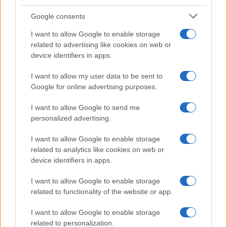
elmondták: szívesen kapcsolódnának be magyar színházi
Google consents
fesztiválokba, például a pécsibe és arra is látnak
I want to allow Google to enable storage
lehetőséget, hogy a moszkvai színházi fesztiválokra
related to advertising like cookies on web or
meghívjanak magyar társulatokat és előadásokat.
device identifiers in apps.
I want to allow my user data to be sent to
Úgy látja, hogy jó úton jár a Moszkvai Magyar Kulturális
Google for online advertising purposes.
Intézet, amikor azzal próbálkozik, hogy ne csak a falai között
I want to allow Google to send me
kínáljon izgalmas kulturális eseményeket, hanem kivigye
personalized advertising.
azokat az orosz emberekhez is. Jóllehet Moszkva kulturális
élete hihetetlenül színes, a kínálat nagyon gazdag, minden
I want to allow Google to enable storage
related to analytics like cookies on web or
jelentős nemzet igen komoly programkínálattal van jelen
device identifiers in apps.
Moszkvában. Nem egyszerű terep, nem könnyű felhívni
I want to allow Google to enable storage
magunkra a figyelmet.
related to functionality of the website or app.
? A magyar kultúra azonban rendkívül izgalmas, bizonyos
I want to allow Google to enable storage
related to personalization.
szegmensei egzotikusak orosz szemmel is, jól végiggondolt