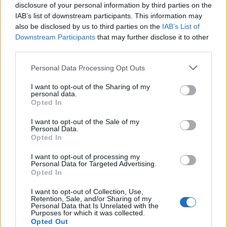
disclosure of your personal information by third parties on the
fogadta el a felkérést, hiszen Zichy a magyar és az orosz
IAB’s list of downstream participants. This information may
kultúra emblematikus alakja, Oroszországban úgy
also be disclosed by us to third parties on the
IAB’s List of
Downstream Participants
that may further disclose it to other
tekintenek rá, mint nemzeti festőjükre, hiszen élete java
third parties.
részét Szentpéterváron töltötte.
Please note that this website/app uses one or more Google
Personal Data Processing Opt Outs
services and may gather and store information including but
Különleges az a kettős kötődés Zichynél, amely Liszt
not limited to your visit or usage behaviour. You may click to
I want to opt-out of the Sharing of my
personal data.
életművét is jellemzi: a magyar kultúrával való nagyon
grant or deny consent to Google and its third-party tags to
Opted In
use your data for below specified purposes in below Google
szoros kapcsolata és az, hogy ugyanolyan intenzitással
consent section.
I want to opt-out of the Sale of my
tudott kötődni egy másik ország kultúrájához is. Zichy
Personal Data.
Opted In
abszolút hídszerepet tölt be a mai Magyarország és
Oroszország között is ? mondta Hammerstein Judit.
I want to opt-out of processing my
Personal Data for Targeted Advertising.
Opted In
A kultúráért felelős helyettes államtitkár vasárnap este a
I want to opt-out of Collection, Use,
moszkvai Vahtangov színházat is meglátogatta, ahol
Retention, Sale, and/or Sharing of my
Personal Data that Is Unrelated with the
Csehov
Ványa bácsi
című darabját játszották. Beszélgetett
Purposes for which it was collected.
Opted Out
a színház vezetőjével és művészeti igazgatójával, akik