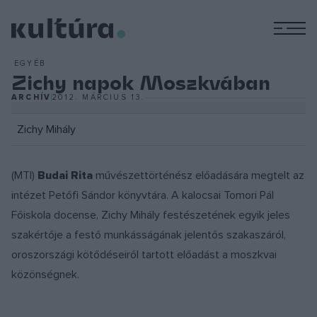
M
EGYÉB
Zichy napok Moszkvában
ARCHÍV
2012. MÁRCIUS 13.
Zichy Mihály
(MTI)
Budai Rita
művészettörténész előadására megtelt az
intézet Petőfi Sándor könyvtára. A kalocsai Tomori Pál
Főiskola docense, Zichy Mihály festészetének egyik jeles
szakértője a festő munkásságának jelentős szakaszáról,
oroszországi kötődéseiről tartott előadást a moszkvai
közönségnek.