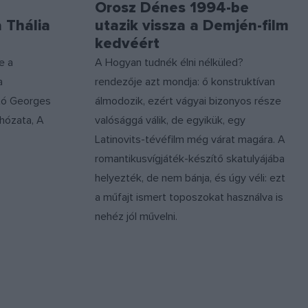
Orosz Dénes 1994-be
a Thália
utazik vissza a Demjén-film
kedvéért
e a
A Hogyan tudnék élni nélküled?
a
rendezője azt mondja: ő konstruktívan
tó Georges
álmodozik, ezért vágyai bizonyos része
hózata, A
valósággá válik, de egyikük, egy
Latinovits-tévéfilm még várat magára. A
romantikusvígjáték-készítő skatulyájába
helyezték, de nem bánja, és úgy véli: ezt
a műfajt ismert toposzokat használva is
nehéz jól művelni.