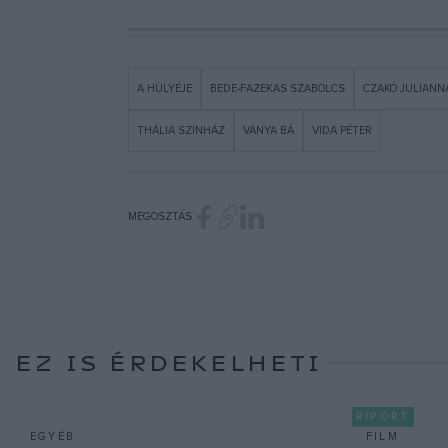
A HÜLYÉJE
BEDE-FAZEKAS SZABOLCS
CZAKÓ JULIANN
THÁLIA SZÍNHÁZ
VÁNYA BÁ
VIDA PÉTER
MEGOSZTÁS
EZ IS ÉRDEKELHETI
RIPORT
EGYÉB
FILM