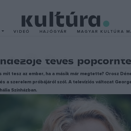
T
VIDEÓ
HAJÓGYÁR
MAGYAR KULTÚRA M
ndezője tévés popcornte
s mit tesz az ember, ha a másik már megtette? Orosz Dénes 
és a szerelem próbájáról szól. A televíziós változat Georg
hália Színházban.