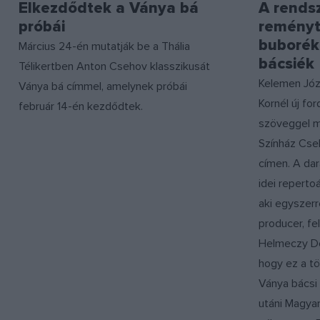
Elkezdődtek a Ványa bá
A rendsz
próbái
reményt
buborék
Március 24-én mutatják be a Thália
bácsiék
Télikertben Anton Csehov klasszikusát
Kelemen Józ
Ványa bá címmel, amelynek próbái
Kornél új for
február 14-én kezdődtek.
szöveggel mu
Színház Cse
címen. A dar
idei repertoá
aki egyszerr
producer, fe
Helmeczy Do
hogy ez a tö
Ványa bácsi 
utáni Magya