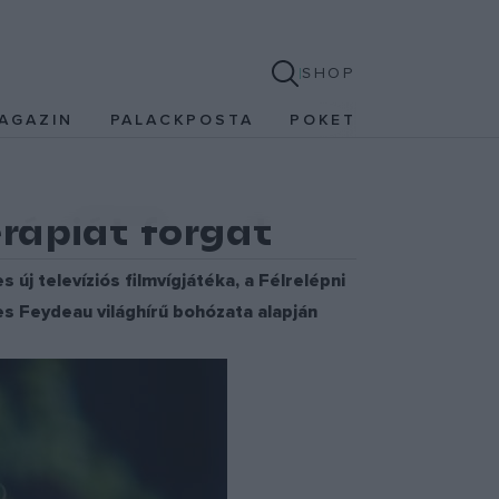
SHOP
AGAZIN
PALACKPOSTA
POKET
rápiát forgat
új televíziós filmvígjátéka, a Félrelépni
es Feydeau világhírű bohózata alapján