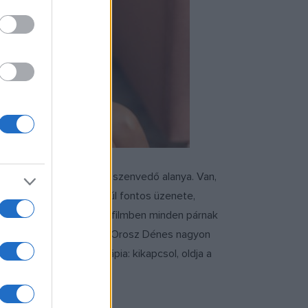
tékenységnek mindig van szenvedő alanya. Van,
a néző szórakoztatásán túl fontos üzenete,
ai korban játszódó tévéfilmben minden párnak
k megmutatjuk a végét. Orosz Dénes nagyon
 klasszikus, popcornterápia: kikapcsol, oldja a