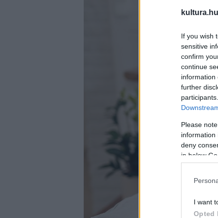
kultura.hu
If you wish 
sensitive in
confirm you
continue se
information 
further disc
participants
Downstream 
Please note
information 
deny consent
in below Go
Persona
I want t
Opted 