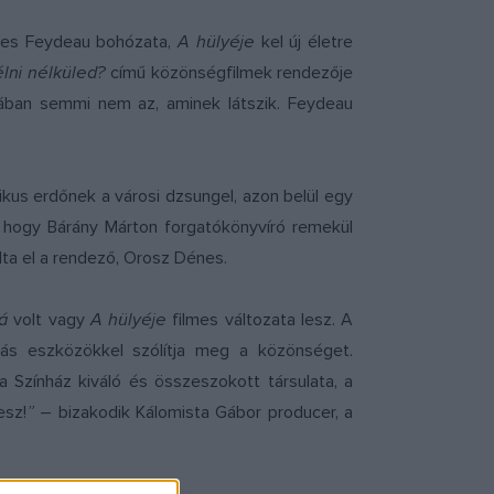
rges Feydeau bohózata,
A hülyéje
kel új életre
lni nélküled?
című közönségfilmek rendezője
ójában semmi nem az, aminek látszik. Feydeau
ikus erdőnek a városi dzsungel, azon belül egy
l, hogy Bárány Márton forgatókönyvíró remekül
ta el a rendező, Orosz Dénes.
á
volt vagy
A hülyéje
filmes változata lesz. A
más eszközökkel szólítja meg a közönséget.
a Színház kiváló és összeszokott társulata, a
esz!
”
– bizakodik Kálomista Gábor producer, a