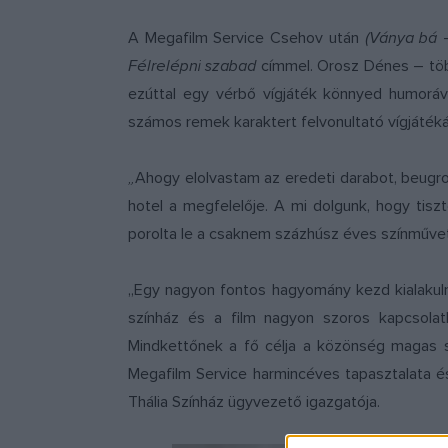
A Megafilm Service Csehov után
(Ványa bá
Félrelépni szabad
címmel. Orosz Dénes – tö
ezúttal egy vérbő vígjáték könnyed humoráva
számos remek karaktert felvonultató vígjátéká
„
Ahogy elolvastam az eredeti darabot, beugro
hotel a megfelelője. A mi dolgunk, hogy tisz
porolta le a csaknem százhúsz éves színművet
„Egy nagyon fontos hagyomány kezd kialakulni
színház és a film nagyon szoros kapcsolat
Mindkettőnek a fő célja a közönség magas szí
Megafilm Service harmincéves tapasztalata é
Thália Színház ügyvezető igazgatója.