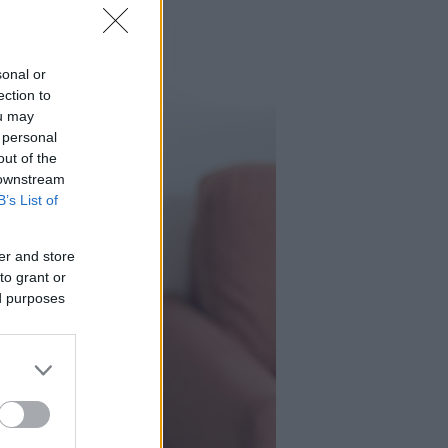
sonal or
ection to
ou may
 personal
out of the
 downstream
B’s List of
er and store
to grant or
ed purposes