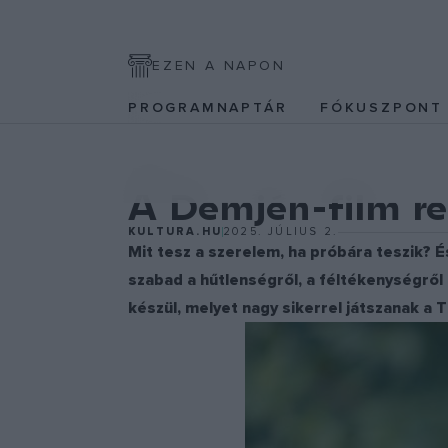
EZEN A NAPON
PROGRAMNAPTÁR
FÓKUSZPON
FILM
A Demjén-film re
KULTURA.HU
2025. JÚLIUS 2.
Mit tesz a szerelem, ha próbára teszik? É
szabad a hűtlenségről, a féltékenységről 
készül, melyet nagy sikerrel játszanak a T