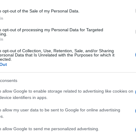
o opt-out of the Sale of my Personal Data.
In
to opt-out of processing my Personal Data for Targeted
ing.
In
o opt-out of Collection, Use, Retention, Sale, and/or Sharing
ersonal Data that Is Unrelated with the Purposes for which it
lected.
Out
lépni szabad
csak látszatra vígjáték, mert a hűtlenségnek, a fél
consents
 van, aki igazolást nyer a párkapcsolatában. Ennek a tévéfilmnek 
o allow Google to enable storage related to advertising like cookies on
gyobb igazságokat rejtik. Az eredeti darabhoz képest ebben a m
evice identifiers in apps.
ából szerelem
ben, nemcsak játszunk, hanem minden történetne
o allow my user data to be sent to Google for online advertising
ól láthatóan drámai játékot kreál majd. A film új, de a műfaj igazi
s.
to allow Google to send me personalized advertising.