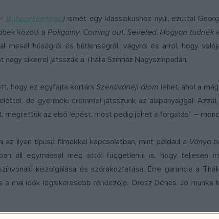
–
Buborékkeringő
)
ismét egy klasszikushoz nyúl, ezúttal Geo
bbek között a
Poligamy
,
Coming out
,
Seveled
,
Hogyan tudnék é
l mesél hűségről és hűtlenségről, vágyról és arról, hogy val
t nagy sikerrel játsszák a Thália Színház Nagyszínpadán.
tt, hogy ez egyfajta kortárs
Szentivánéji álom
lehet, ahol a mág
telettel, de gyermeki örömmel játsszunk az alapanyaggal. Azza
, megtettük az első lépést, most pedig jöhet a forgatás” – mond
 az ilyen típusú filmekkel kapcsolatban, mint például a
Ványa b
ban áll egymással még attól függetlenül is, hogy teljesen 
nvonalú kiszolgálása és szórakoztatása. Erre garancia a Tháli
s a mai idők legsikeresebb rendezője, Orosz Dénes. Jó munka l