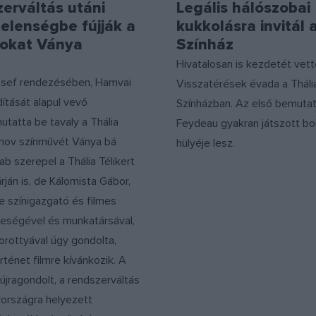
erváltás utáni
Legális hálószobai
elenségbe fújják a
kukkolásra invitál 
okat Ványa
Színház
Hivatalosan is kezdetét vett
sef rendezésében, Hamvai
Visszatérések évada a Tháli
dítását alapul vevő
Színházban. Az első bemuta
tatta be tavaly a Thália
Feydeau gyakran játszott bo
hov színművét Ványa bá
hülyéje lesz.
ab szerepel a Thália Télikert
rján is, de Kálomista Gábor,
e színigazgató és filmes
leségével és munkatársával,
rottyával úgy gondolta,
rténet filmre kívánkozik. A
újragondolt, a rendszerváltás
rországra helyezett