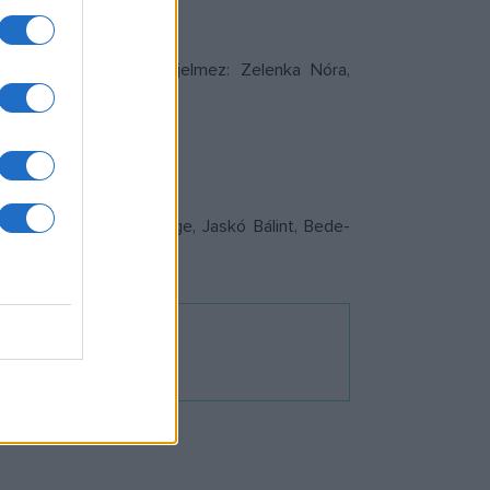
átvány: Simon Balázs, jelmez: Zelenka Nóra,
rias Anna, Kövesi Csenge, Jaskó Bálint, Bede-
én kezdődik.