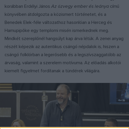
korábban Erdélyi János
Az özvegy ember és leánya
című
könyvében átdolgozta a közismert történetet, és a
Benedek Elek-féle változathoz hasonlóan a Herceg és
Hamupipőke egy templomi misén ismerkednek meg.
Mindkét szereplőnél hangsúlyt kap árva létük. A zenei anyag
részét képezik az autentikus csángó népdalok is, hiszen a
csángó folklórban a legerősebb és a legszívszaggatóbb az
árvaság, valamint a szerelem motívuma. Az előadás alkotói
kiemelt figyelmet fordítanak a tündérek világára.