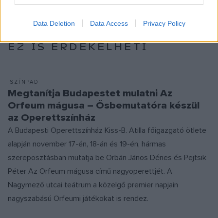
Data Deletion
Data Access
Privacy Policy
EZ IS ÉRDEKELHETI
SZÍNPAD
Megtanítja Budapestet mulatni Az
Orfeum mágusa – Ősbemutatóra készül
az Operettszínház
A Budapesti Operettszínház Kiss-B. Atilla főigazgató ötlete
alapján november 17-én, 18-án és 19-én, hármas
szereposztásban mutatja be Orbán János Dénes és Pejtsik
Péter Az Orfeum mágusa című nagyoperettjét. A
Nagymező utcai teátrum a közelgő premier napjain
nagyszabású Orfeumi játékokat is rendez.