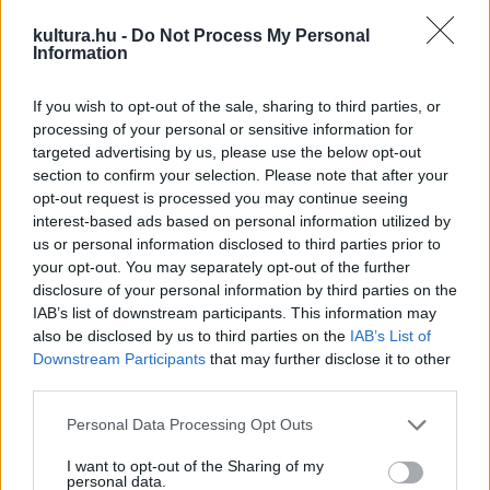
kultura.hu -
Do Not Process My Personal
Information
If you wish to opt-out of the sale, sharing to third parties, or
processing of your personal or sensitive information for
Bozsik Yvette, Kiss-B. Atilla és Orbán János Dénes az
targeted advertising by us, please use the below opt-out
olvasópróbán
section to confirm your selection. Please note that after your
opt-out request is processed you may continue seeing
interest-based ads based on personal information utilized by
us or personal information disclosed to third parties prior to
Bozsik Yvette rendező-koreográfus szerint a gyermekek
your opt-out. You may separately opt-out of the further
meglátják a körülöttük lévő világban azt is, ami a felnőttek
disclosure of your personal information by third parties on the
IAB’s list of downstream participants. This information may
számára láthatatlan, többek között ezért is olyan fontos a
also be disclosed by us to third parties on the
IAB’s List of
tündérek birodalma a készülő produkcióban. Bozsik Yvette
Downstream Participants
that may further disclose it to other
hozzátette: a közös játék és a darab humora legalább
third parties.
annyira lényeges számára, mint a megható, érzelemdús
Please note that this website/app uses one or more Google
Personal Data Processing Opt Outs
jelenetek.
services and may gather and store information including but
not limited to your visit or usage behaviour. You may click to
I want to opt-out of the Sharing of my
personal data.
grant or deny consent to Google and its third-party tags to