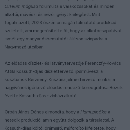
Orfeum mágusa
fölülmúlta a várakozásokat és minden
alkotói, művészi és nézői igényt kielégített. Mint
fogalmazott, 2023 őszén önmagán túlmutató produkció
született, ami megerősítette őt, hogy az alkotócsapatával
ismét egy magyar ősbemutatót állítson színpadra a
Nagymező utcában.
Az előadás díszlet- és látványtervezője Ferenczfy-Kovács
Attila Kossuth-díjas díszlettervező, iparművész; a
kosztümök Berzsenyi Krisztina jelmeztervező munkái; a
nagyívűnek ígérkező előadás rendező-koreográfusa Bozsik
Yvette Kossuth-díjas színházi alkotó.
Orbán János Dénes elmondta, hogy a
Hamupipőke
a
hetedik produkció, amin együtt dolgozik a társulattal. A
Kossuth-díjas költő, drámaíró, műfordító kifejtette, hogy