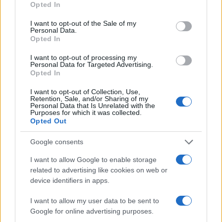
Pejtsik Péter zeneszerző arról beszélt, hogy nagy kihívás,
Opted In
use your data for below specified purposes in below Google
egyben igazi örömzenélés volt számára megírni a zenei
consent section.
I want to opt-out of the Sale of my
Personal Data.
anyagot, amelyben fellelhető egyfajta főhajtás az operett
Opted In
műfaja felé, a tündérvilágra pedig inkább a posztromantikus
I want to opt-out of processing my
stílus lesz jellemző, és ehhez kapcsolódik a népdalok világa.
Personal Data for Targeted Advertising.
Opted In
Az előadásban az Operettszínház művészei mellett a
I want to opt-out of Collection, Use,
Retention, Sale, and/or Sharing of my
Színház- és Filmművészeti Egyetem (SZFE) operett-musical
Personal Data that Is Unrelated with the
Purposes for which it was collected.
szakos hallgatói és a a Pesti Broadway Stúdió végzett
Opted Out
növendékei is közreműködnek. A címszerepet alakító Nagy
Google consents
Alma Virág, Árki Lili Katalin és Nagy-Jancsó Júlia elárulták,
Hamupipőke története mindhármuk gyermekkorában
I want to allow Google to enable storage
meghatározó volt, a felkészülési folyamattal kapcsolatban
related to advertising like cookies on web or
device identifiers in apps.
pedig kiemelték: jelentős feladat lesz számukra, hogy
megtalálják, mitől lesz Hamupipőke egyszerre hercegnő és
I want to allow my user data to be sent to
Google for online advertising purposes.
hétköznapi ember. A három fiatal művész számára