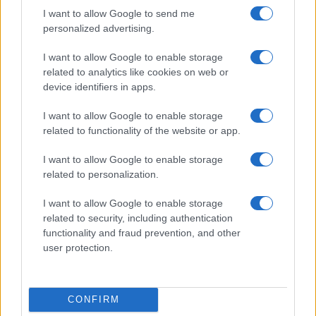
biztonságérzetet ad, hogy évek óta együtt dolgoznak
I want to allow Google to send me
együtt az SZFE-n, így a közös munka is gördülékenyen folyik
personalized advertising.
majd a Budapesti Operettszínházban.
I want to allow Google to enable storage
related to analytics like cookies on web or
Fotó: Janus Erika
device identifiers in apps.
I want to allow Google to enable storage
related to functionality of the website or app.
I want to allow Google to enable storage
related to personalization.
2024/2025-ÖS ÉVAD
BERZSENYI KRISZTINA
BOZSIK YVETTE
I want to allow Google to enable storage
BUDAPESTI OPERETTSZÍNHÁZ
CSALÁDI PROGRAM
HAMUPIPŐKE
related to security, including authentication
functionality and fraud prevention, and other
KISS-B. ATILLA
NÉPMESE
NÉPZENE
ORBÁN JÁNOS DÉNES
user protection.
ŐSBEMUTATÓ
PEJTSIK PÉTER
PROGRAM
SZÍNHÁZI BEMUTATÓK
CONFIRM
MEGOSZTÁS