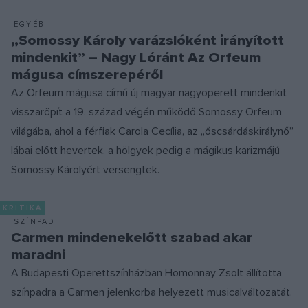
EGYÉB
„Somossy Károly varázslóként irányított
mindenkit” – Nagy Lóránt Az Orfeum
mágusa címszerepéről
Az Orfeum mágusa című új magyar nagyoperett mindenkit
visszaröpít a 19. század végén működő Somossy Orfeum
világába, ahol a férfiak Carola Cecília, az „őscsárdáskirálynő”
lábai előtt hevertek, a hölgyek pedig a mágikus karizmájú
Somossy Károlyért versengtek.
KRITIKA
SZÍNPAD
Carmen mindenekelőtt szabad akar
maradni
A Budapesti Operettszínházban Homonnay Zsolt állította
színpadra a Carmen jelenkorba helyezett musicalváltozatát.