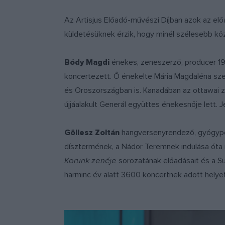
Az Artisjus Előadó-művészi Díjban azok az el
küldetésüknek érzik, hogy minél szélesebb köz
Bódy Magdi
énekes, zeneszerző, producer 19
koncertezett. Ő énekelte Mária Magdaléna sz
és Oroszországban is. Kanadában az ottawai z
újjáalakult Generál együttes énekesnője lett. J
Göllesz Zoltán
hangversenyrendező, gyógype
dísztermének, a Nádor Teremnek indulása óta
Korunk zenéje
sorozatának előadásait és a Su
harminc év alatt 3600 koncertnek adott helye