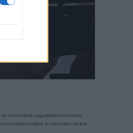
és szimfonikus nagyzenekari kísérettel,
zerzeményei mellett és klasszikus átiratai