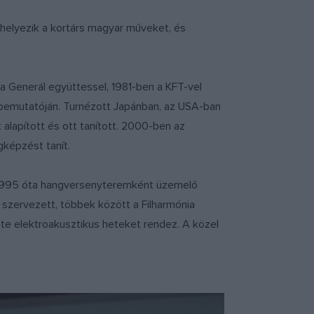
helyezik a kortárs magyar műveket, és
 Generál együttessel, 1981-ben a KFT-vel
emutatóján. Turnézott Japánban, az USA-ban
alapított és ott tanított. 2000-ben az
gképzést tanít.
 1995 óta hangversenyteremként üzemelő
szervezett, többek között a Filharmónia
te elektroakusztikus heteket rendez. A közel