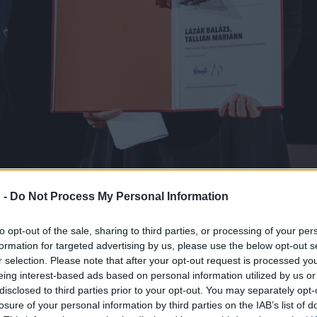
 -
Do Not Process My Personal Information
to opt-out of the sale, sharing to third parties, or processing of your per
formation for targeted advertising by us, please use the below opt-out s
k, írók 2004 óta hoznak létre versszínházi előadásokat magyar k
r selection. Please note that after your opt-out request is processed y
eing interest-based ads based on personal information utilized by us or
s túl a
Ketten a versben
művészeti formáció keretében. Lázár Bal
disclosed to third parties prior to your opt-out. You may separately opt-
zeti Egyetem dramaturg osztályainak tanára, számos szakmai elis
losure of your personal information by third parties on the IAB’s list of