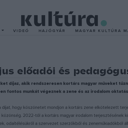
T
VIDEÓ
HAJÓGYÁR
MAGYAR KULTÚRA M
us előadói és pedagógus
ket díjaz, akik rendszeresen kortárs magyar műveket tűzn
en fontos munkát végeznek a zene és az irodalom oktatá
 a díjat, hogy köszönetet mondjon a kortárs zene elkötelezett ter
a közönség. 2022-től a kortárs magyar irodalom terjesztésének ki
ek, odaítélésükről a szervezet szerzőkből és zeneműkiadókból áll