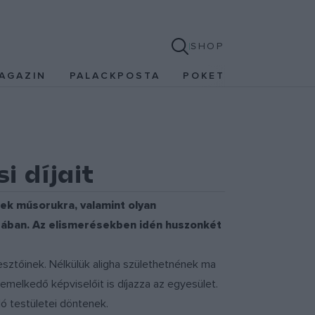
SHOP
AGAZIN
PALACKPOSTA
POKET
i díjait
ek műsorukra, valamint olyan
sában. Az elismerésekben idén huszonkét
jesztőinek. Nélkülük aligha születhetnének ma
emelkedő képviselőit is díjazza az egyesület.
ó testületei döntenek.