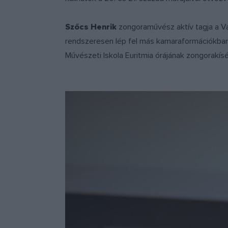
Szőcs Henrik
zongoraművész aktív tagja a V
rendszeresen lép fel más kamaraformációkban i
Művészeti Iskola Euritmia órájának zongorakísé