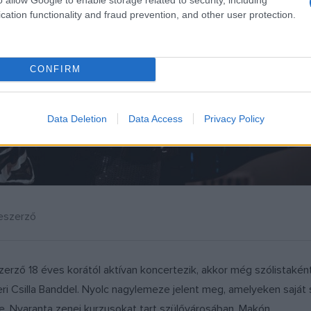
cation functionality and fraud prevention, and other user protection.
CONFIRM
Data Deletion
Data Access
Privacy Policy
neszerző
ző 18 éves korától aktívan koncertezik, akkor még szólistaként 
ri Csilla Banddel. Nyolc nagylemeze jelent meg, amelyeken saját s
ve. Nyaranta zenei kurzusokat tart szülővárosában, Makón.