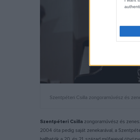
authenti
Szentpéteri Csilla zongoraművész és ze
Szentpéteri Csilla
zongoraművész és zeneszer
2004 óta pedig saját zenekarával, a Szentpéte
hallhatók a 20. és 21. század műfajaival ötvöz