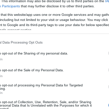
ötet szerzője, az
Olvasat.hu
irodalmi portál állandó publicistája, s
. This information may also be disclosed by us to third parties on the
IA
Participants
that may further disclose it to other third parties.
ohnányi Ernő Szimfonikus Zenekar fuvolaművésze, pikolósa, de ta
 that this website/app uses one or more Google services and may gath
including but not limited to your visit or usage behaviour. You may click 
hnányi Fúvósötös és a BDZ A’la cARTe kamaraegyüttes alapító tag
 to Google and its third-party tags to use your data for below specifi
s szólistaként is. 2017-ben
Pikolós Gyöngyszemek
címmel önáll
ogle consent section.
 Ferenc Zeneművészeti Egyetem trombitatanára, az Új Magyar Zen
l Data Processing Opt Outs
 Lou Calen Classics fesztivál, valamint a hamburgi Schloss Düneck
o opt-out of the Sharing of my personal data.
Theo Charlier Nemzetközi Trombitaverseny zsűritagja.
In
nc Zeneművészeti Egyetem docense, gordonka szakának vezetője,
o opt-out of the Sale of my Personal Data.
ttja, öt szólólemeze a Hungaroton kiadónál jelent meg. Számos ko
In
 más műfajú előadókkal, alkotókkal, többek között a Közép-Euró
to opt-out of processing my Personal Data for Targeted
ing.
In
o opt-out of Collection, Use, Retention, Sale, and/or Sharing
ersonal Data that Is Unrelated with the Purposes for which it
lected.