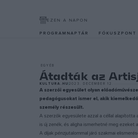
EZEN A NAPON
PROGRAMNAPTÁR
FÓKUSZPON
EGYÉB
Átadták az Artisj
KULTURA.HU
2023. DECEMBER 12.
A szerzői egyesület olyan előadóművésze
pedagógusokat ismer el, akik kiemelkedő
személy részesült.
A szerzők egyesülete azzal a céllal alapította
is új zenék, és aligha ismerhetné meg ezeket 
A díjak pénzjutalommal járó szakmai elismerés