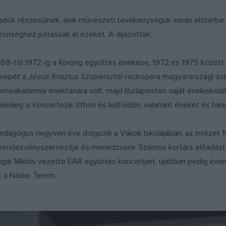
őadók részesülnek, akik művészeti tevékenységük során előtérbe 
önséghez juttassák el ezeket. A díjazottak:
69-től 1972-ig a Korong együttes énekese, 1972 és 1975 között a
erepét a
Jézus Krisztus Szupersztár
rockopera magyarországi ősb
eneakadémia énektanára volt, majd Budapesten saját énekiskolát 
elenleg is koncertezik itthon és külföldön, valamint éneket és han
dagógus negyven éve dolgozik a Vakok Iskolájában, az intézet
 rendezvényszervezője és menedzsere. Számos kortárs előadást 
gár Miklós vezette EAR együttes koncertjeit, újabban pedig éven
t a Nádor Terem.