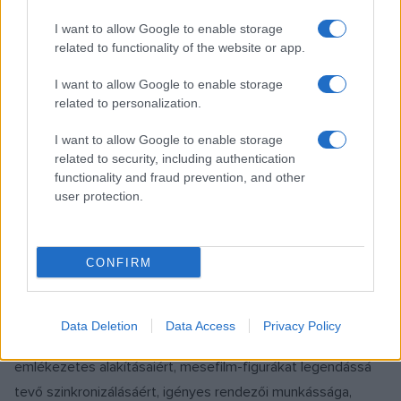
színvonalas és a nézők által szeretett repertoárszínházzá
I want to allow Google to enable storage
alakítania. Az előadások szinte kivétel nélkül telt házzal
related to functionality of the website or app.
futottak, a vígjátékok, zenés darabok mellett többek közt
I want to allow Google to enable storage
Shakespeare és Dürrenmatt drámái is műsoron szerepeltek.
related to personalization.
A színház 2010-ben új létesítménnyel gazdagodott, a régi
szobaszínház kívül-belül felújított épületében létrejött Szín-
I want to allow Google to enable storage
related to security, including authentication
Mű-Helyben kamaratermet, stúdiókat és üzleteket
functionality and fraud prevention, and other
alakítottak ki. A szolnoki színház alapító tagja volt a 2008-
user protection.
ban létrejött Magyar Teátrumi Társaságnak.
CONFIRM
Balázs Péter művészi pályája elismeréseként 1982-ben
Jászai Mari-díjat, 1994-ben Pro Comedia díjat vehetett át.
2012-ben Kossuth-díjat kapott „nagy népszerűségnek
Data Deletion
Data Access
Privacy Policy
örvendő, groteszk bájjal és fanyar humorral megformált
emlékezetes alakításaiért, mesefilm-figurákat legendássá
tevő szinkronizálásáért, igényes rendezői munkássága,