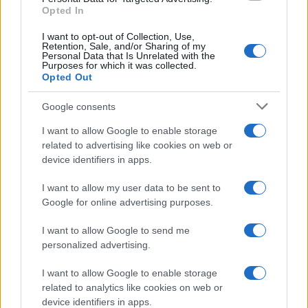
Opted In
azzal, hogy az intézmény letért a Várkonyi Zoltán által
kijelölt művészeti útról, a pályát szabadúszóként kezdte
I want to opt-out of Collection, Use,
Retention, Sale, and/or Sharing of my
újra. 2007-ben Szolnok polgármestere – miután a helyi
Personal Data that Is Unrelated with the
Purposes for which it was collected.
színház vezetésére kiírt pályázat első körben nem volt
Opted Out
eredményes – felkérte a teátrum vezetésére. A szolnoki
Google consents
képviselőtestület 2011 tavaszán egyhangú szavazással
erősítette meg igazgatói tisztségében, majd 2015-ben
I want to allow Google to enable storage
related to advertising like cookies on web or
újabb négy évre kapott megbízást. A színház vezetéséről
device identifiers in apps.
2021-ben köszönt le, tavaly Szolnok díszpolgára lett. 2013-
ban Eszenyi Enikő mellett megpályázta a Vígszínház
I want to allow my user data to be sent to
Google for online advertising purposes.
igazgatói székét, de tekintettel az őt ért támadásokra, a
politikai csatározásokat elkerülendő, visszalépett. 2022
I want to allow Google to send me
novemberében az ő rendezésében mutatták be
personalized advertising.
Veszprémben László Miklós
Illatszertár
című vígjátékát.
I want to allow Google to enable storage
related to analytics like cookies on web or
A szolnoki Szigligeti Színházat sikerült széles skálájú,
device identifiers in apps.