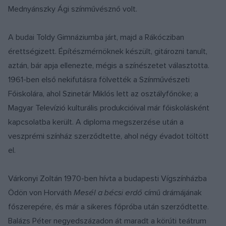
Mednyánszky Ági színművésznő volt.
A budai Toldy Gimnáziumba járt, majd a Rákócziban
érettségizett. Építészmérnöknek készült, gitározni tanult,
aztán, bár apja ellenezte, mégis a színészetet választotta.
1961-ben első nekifutásra fölvették a Színművészeti
Főiskolára, ahol Szinetár Miklós lett az osztályfőnöke; a
Magyar Televízió kulturális produkcióival már főiskolásként
kapcsolatba került. A diploma megszerzése után a
veszprémi színház szerződtette, ahol négy évadot töltött
el.
Várkonyi Zoltán 1970-ben hívta a budapesti Vígszínházba
Ödön von Horváth
Mesél a bécsi erdő
című drámájának
főszerepére, és már a sikeres főpróba után szerződtette.
Balázs Péter negyedszázadon át maradt a körúti teátrum