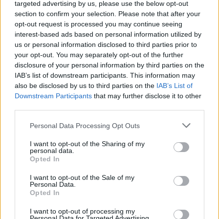
targeted advertising by us, please use the below opt-out
kabaréjeleneteibe, az ezekről készült tévéfelvételeket ma
section to confirm your selection. Please note that after your
is gyakran vetítik. Ő volt a legendás rajzfilmfigura, a
opt-out request is processed you may continue seeing
interest-based ads based on personal information utilized by
kétbalkezes Nagy ho-ho-ho horgász hangja, szinkronizálta
us or personal information disclosed to third parties prior to
Louis de Funès és Danny DeVito filmjeit, az Agatha Christie-
your opt-out. You may separately opt-out of the further
krimik alapján készült
Hercule Poirot
-sorozatban a
disclosure of your personal information by third parties on the
IAB’s list of downstream participants. This information may
címszereplő az ő hangján szólalt meg magyarul.
also be disclosed by us to third parties on the
IAB’s List of
Downstream Participants
that may further disclose it to other
Először 1989-ben rendezett, Dario Nicodemi
Hajnalban,
third parties.
délben, este
című kétszemélyes darabját állította színre
Please note that this website/app uses one or more Google
Personal Data Processing Opt Outs
Eszenyi Enikővel és a tragikusan korán elhunyt Kaszás
services and may gather and store information including but
not limited to your visit or usage behaviour. You may click to
I want to opt-out of the Sharing of my
Attilával. Ő rendezte a
Bűvös szék
című Karinthy-tévéfilmet,
personal data.
grant or deny consent to Google and its third-party tags to
színházban a
Hegedűs a háztetőn
, a
Csókos asszony
, a
Opted In
use your data for below specified purposes in below Google
Leányvásár
, a
Hyppolit a lakáj
, a
János vitéz
, a
Mirandolina
consent section.
I want to opt-out of the Sale of my
Personal Data.
című darabokat.
Opted In
I want to opt-out of processing my
A Vígszínházból 1996-ban távozott, mert nem értett egyet
Personal Data for Targeted Advertising.