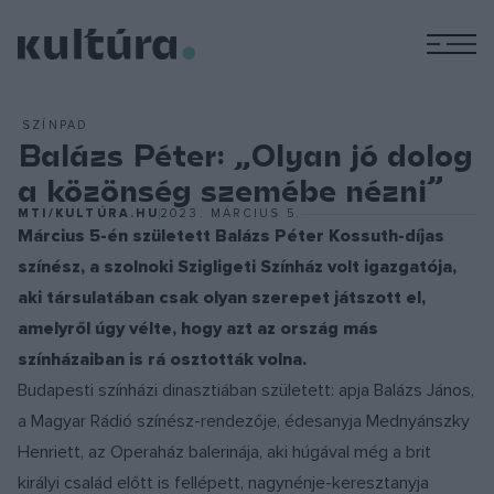
M
SZÍNPAD
Balázs Péter: „Olyan jó dolog
a közönség szemébe nézni”
MTI/KULTÚRA.HU
2023. MÁRCIUS 5.
Március 5-én született Balázs Péter Kossuth-díjas
színész, a szolnoki Szigligeti Színház volt igazgatója,
aki társulatában csak olyan szerepet játszott el,
amelyről úgy vélte, hogy azt az ország más
színházaiban is rá osztották volna.
Budapesti színházi dinasztiában született: apja Balázs János,
a Magyar Rádió színész-rendezője, édesanyja Mednyánszky
Henriett, az Operaház balerinája, aki húgával még a brit
királyi család előtt is fellépett, nagynénje-keresztanyja