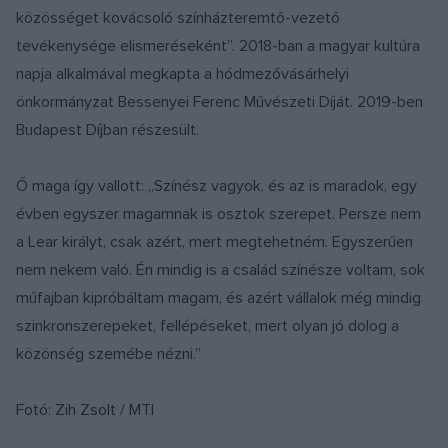
közösséget kovácsoló színházteremtő-vezető
tevékenysége elismeréseként”. 2018-ban a magyar kultúra
napja alkalmával megkapta a hódmezővásárhelyi
önkormányzat Bessenyei Ferenc Művészeti Díját. 2019-ben
Budapest Díjban részesült.
Ő maga így vallott: „Színész vagyok, és az is maradok, egy
évben egyszer magamnak is osztok szerepet. Persze nem
a Lear királyt, csak azért, mert megtehetném. Egyszerűen
nem nekem való. Én mindig is a család színésze voltam, sok
műfajban kipróbáltam magam, és azért vállalok még mindig
szinkronszerepeket, fellépéseket, mert olyan jó dolog a
közönség szemébe nézni.”
Fotó: Zih Zsolt / MTI