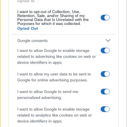
Opted In
ha lesz, milyen gyakran, azt még nem döntöttük el.
I want to opt-out of Collection, Use,
Mindenesetre érdekes zenei csemege.
Retention, Sale, and/or Sharing of my
Personal Data that Is Unrelated with the
Purposes for which it was collected.
Opted Out
Bulcsú: Többet lehet improvizálni a színpadon, én személy
szerint jobban fel tudok szabadulni, kevésbé köt meg a
Google consents
hangszer. Azért a duót mégis jobban szeretem, mert kisebb,
I want to allow Google to enable storage
aranyosabb, és az az eredeti.
related to advertising like cookies on web or
device identifiers in apps.
A TükeZoo Klubot hogy kell elképzelni? Gondolom,
I want to allow my user data to be sent to
nem makramézni jártok össze?
Google for online advertising purposes.
I want to allow Google to send me
Bulcsú: Igazság szerint még az is belefér. Annyi volt csak az
personalized advertising.
alapelképzelés, hogy legyen végre egy klubunk
rendszeresen, egy állandó helyszínen. Mehet bármi, csak
I want to allow Google to enable storage
related to analytics like cookies on web or
velünk legyen kapcsolatban, és odavonzza az embereket.
device identifiers in apps.
Voltak ilyen elvetemült gondolatok, hogy fröccsözés