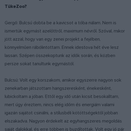
TükeZoo?
Gergő: Bulcsú dobta be a kavicsot a tóba nálam. Nem is
ismertük egymást azelőttről, maximum névről. Szóval, mikor
jött azzal, hogy van egy zenei projekt a fejében,
könnyelműen rábólintottam. Ennek idestova hét éve lesz
lassan. Szépen összekoptunk az idők során, és közben
persze sokat tanultunk egymástól.
Bulcsú: Volt egy korszakom, amikor egyszerre nagyon sok
zenekarban játszottam hangszeresként, énekesként,
lubickoltam a jóban. Ettől egy idő után kicsit besokalltam,
mert úgy éreztem, nincs elég időm és energiám valami
igazán sajátot csinálni, a stílusbéli kötöttségektől jobban
elszakadva. Nagyon érdekelt az egyhangszeres megoldás
saját dalokkal, és erre többen is buzdítottak. Volt egy jó pár