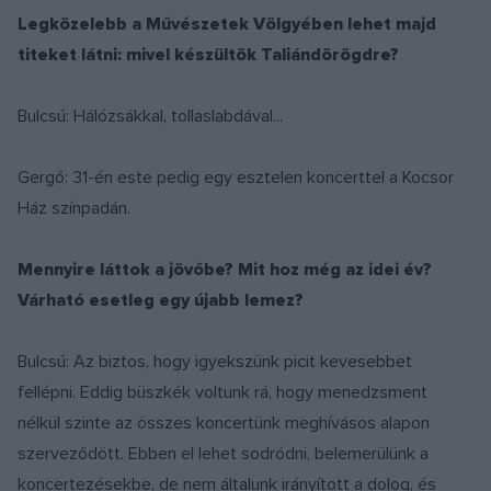
Legközelebb a Művészetek Völgyében lehet majd
titeket látni: mivel készültök Taliándörögdre?
Bulcsú: Hálózsákkal, tollaslabdával...
Gergő: 31-én este pedig egy esztelen koncerttel a Kocsor
Ház színpadán.
Mennyire láttok a jövőbe? Mit hoz még az idei év?
Várható esetleg egy újabb lemez?
Bulcsú: Az biztos, hogy igyekszünk picit kevesebbet
fellépni. Eddig büszkék voltunk rá, hogy menedzsment
nélkül szinte az összes koncertünk meghívásos alapon
szerveződött. Ebben el lehet sodródni, belemerülünk a
koncertezésekbe, de nem általunk irányított a dolog, és