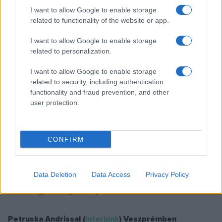
Bulcsúval vagy cajon-workshop Gergővel, diavetítés stb.
I want to allow Google to enable storage
related to functionality of the website or app.
Pillanatnyilag havonta tartunk egy koncertet mindig más
vendégfellépővel, aki előttünk játszik egy blokkot, amiben
I want to allow Google to enable storage
related to personalization.
szerepel egy TükeZoo-feldolgozás is az ő szája íze szerint,
aztán a koncertünk során játszunk közösen is, egymás
I want to allow Google to enable storage
műsorából, vagy feldolgozunk valamit, illetve jammelünk. Buli
related to security, including authentication
functionality and fraud prevention, and other
után pedig DJ-skedünk, kedvenc dalokból válogatva. Jó a
user protection.
klub, mert egyre többen jönnek új arcok. Igyekszünk mindig
valami mással készülni, volt például kimondottan Halloween-
es, tematikus blokkunk, szeptemberben pedig Szeder lesz a
CONFIRM
vendégünk (
interjúnk
), akivel már egy kisebb
koncertrepertoárt sikerült összeörömködni az évek során.
Data Deletion
Data Access
Privacy Policy
Októberben elektromoskodunk, karácsonyra pedig
vonósnégyes hangversenyt tervezünk TükeZoo dalokból.
Petruska Andrissal (
interjúnk
) Veszprémben