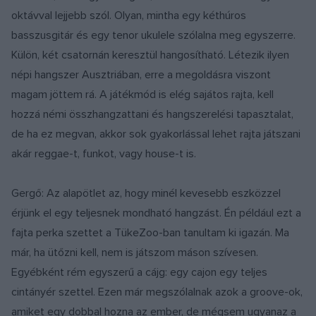
oktávval lejjebb szól. Olyan, mintha egy kéthúros
basszusgitár és egy tenor ukulele szólalna meg egyszerre.
Külön, két csatornán keresztül hangosítható. Létezik ilyen
népi hangszer Ausztriában, erre a megoldásra viszont
magam jöttem rá. A játékmód is elég sajátos rajta, kell
hozzá némi összhangzattani és hangszerelési tapasztalat,
de ha ez megvan, akkor sok gyakorlással lehet rajta játszani
akár reggae-t, funkot, vagy house-t is.
Gergő: Az alapötlet az, hogy minél kevesebb eszközzel
érjünk el egy teljesnek mondható hangzást. Én például ezt a
fajta perka szettet a TükeZoo-ban tanultam ki igazán. Ma
már, ha ütőzni kell, nem is játszom máson szívesen.
Egyébként rém egyszerű a cájg: egy cajon egy teljes
cintányér szettel. Ezen már megszólalnak azok a groove-ok,
amiket egy dobbal hozna az ember, de mégsem ugyanaz a