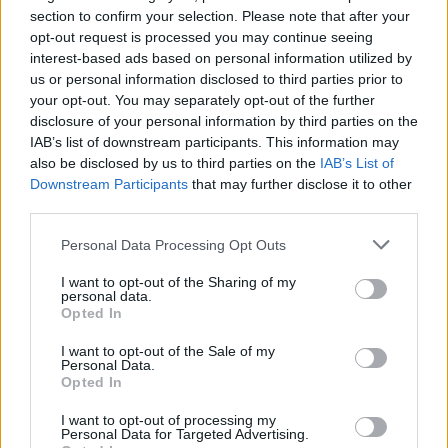
section to confirm your selection. Please note that after your
lenne rá, mert azt, hogy csak egy bizonyos réteghez jut el a
opt-out request is processed you may continue seeing
zenénk, betudható annak, hogy marketing szempontjából
interest-based ads based on personal information utilized by
teljesen képzetlenek vagyunk. Azért kicsit mégis az, mert
us or personal information disclosed to third parties prior to
your opt-out. You may separately opt-out of the further
mindig is a fogyasztói társadalom pereme felől nézzük a
disclosure of your personal information by third parties on the
dolgokat. Zeneileg pedig mindenféle stílust felhasználunk. A
IAB’s list of downstream participants. This information may
hangszerelés miatt szoktuk akusztikus barkácspopnak hívni,
also be disclosed by us to third parties on the
IAB’s List of
Downstream Participants
that may further disclose it to other
mert más ezt egyelőre nem használja.
third parties.
Please note that this website/app uses one or more Google
Mennyiben más ettől a TükeZoo Elektrik?
Personal Data Processing Opt Outs
services and may gather and store information including but
not limited to your visit or usage behaviour. You may click to
I want to opt-out of the Sharing of my
personal data.
Gergő: Már régóta foglalkoztatott, hogy miként is szólna a
grant or deny consent to Google and its third-party tags to
Opted In
use your data for below specified purposes in below Google
TükeZoo, ha valódi rockzenekar lenne. Az Elektrik egy
consent section.
I want to opt-out of the Sale of my
négytagú formáció Fender zongorával, basszusgitárral,
Personal Data.
Opted In
gitárral és dobbal. Az egész energiája egy más szintre kerül
így, ami nekünk is nagyon izgalmas. Ezzel együtt megosztja
I want to opt-out of processing my
Personal Data for Targeted Advertising.
a törzsközönséget egy kicsit. Hogy lesz – e még ilyen, és