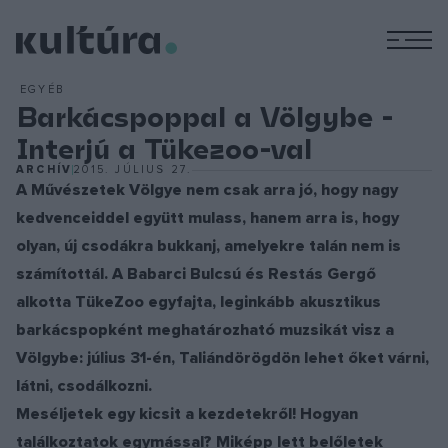
M
EGYÉB
Barkácspoppal a Völgybe -
Interjú a Tükezoo-val
ARCHÍV
2015. JÚLIUS 27.
A Művészetek Völgye nem csak arra jó, hogy nagy
kedvenceiddel együtt mulass, hanem arra is, hogy
olyan, új csodákra bukkanj, amelyekre talán nem is
számítottál. A Babarci Bulcsú és Restás Gergő
alkotta TükeZoo egyfajta, leginkább akusztikus
barkácspopként meghatározható muzsikát visz a
Völgybe: július 31-én, Taliándörögdön lehet őket várni,
látni, csodálkozni.
Meséljetek egy kicsit a kezdetekről! Hogyan
találkoztatok egymással? Miképp lett belőletek