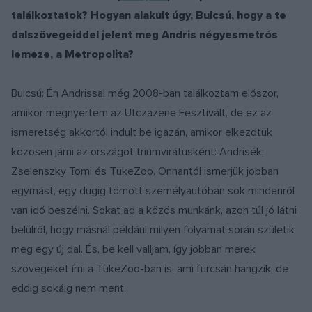
találkoztatok? Hogyan alakult úgy, Bulcsú, hogy a te
dalszövegeiddel jelent meg Andris négyesmetrós
lemeze, a Metropolita?
Bulcsú: Én Andrissal még 2008-ban találkoztam először,
amikor megnyertem az Utczazene Fesztivált, de ez az
ismeretség akkortól indult be igazán, amikor elkezdtük
közösen járni az országot triumvirátusként: Andrisék,
Zselenszky Tomi és TükeZoo. Onnantól ismerjük jobban
egymást, egy dugig tömött személyautóban sok mindenről
van idő beszélni. Sokat ad a közös munkánk, azon túl jó látni
belülről, hogy másnál például milyen folyamat során születik
meg egy új dal. És, be kell valljam, így jobban merek
szövegeket írni a TükeZoo-ban is, ami furcsán hangzik, de
eddig sokáig nem ment.