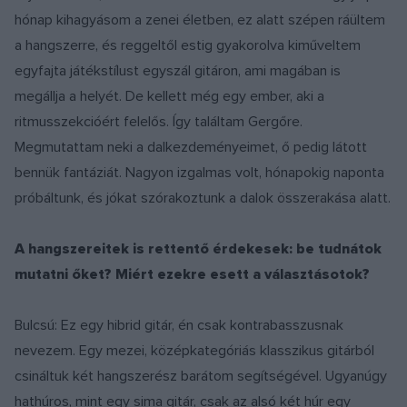
hónap kihagyásom a zenei életben, ez alatt szépen ráültem
a hangszerre, és reggeltől estig gyakorolva kiműveltem
egyfajta játékstílust egyszál gitáron, ami magában is
megállja a helyét. De kellett még egy ember, aki a
ritmusszekcióért felelős. Így találtam Gergőre.
Megmutattam neki a dalkezdeményeimet, ő pedig látott
bennük fantáziát. Nagyon izgalmas volt, hónapokig naponta
próbáltunk, és jókat szórakoztunk a dalok összerakása alatt.
A hangszereitek is rettentő érdekesek: be tudnátok
mutatni őket? Miért ezekre esett a választásotok?
Bulcsú: Ez egy hibrid gitár, én csak kontrabasszusnak
nevezem. Egy mezei, középkategóriás klasszikus gitárból
csináltuk két hangszerész barátom segítségével. Ugyanúgy
hathúros, mint egy sima gitár, csak az alsó két húr egy