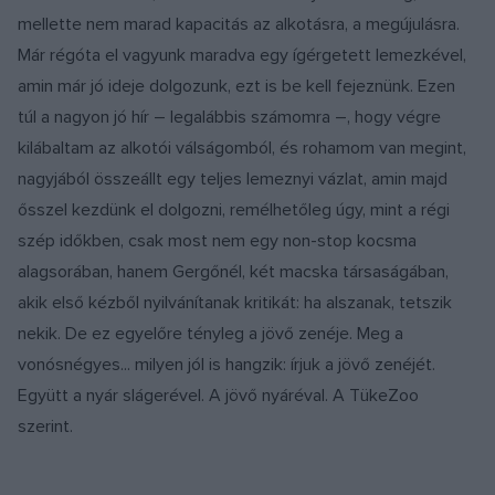
mellette nem marad kapacitás az alkotásra, a megújulásra.
Már régóta el vagyunk maradva egy ígérgetett lemezkével,
amin már jó ideje dolgozunk, ezt is be kell fejeznünk. Ezen
túl a nagyon jó hír – legalábbis számomra –, hogy végre
kilábaltam az alkotói válságomból, és rohamom van megint,
nagyjából összeállt egy teljes lemeznyi vázlat, amin majd
ősszel kezdünk el dolgozni, remélhetőleg úgy, mint a régi
szép időkben, csak most nem egy non-stop kocsma
alagsorában, hanem Gergőnél, két macska társaságában,
akik első kézből nyilvánítanak kritikát: ha alszanak, tetszik
nekik. De ez egyelőre tényleg a jövő zenéje. Meg a
vonósnégyes... milyen jól is hangzik: írjuk a jövő zenéjét.
Együtt a nyár slágerével. A jövő nyáréval. A TükeZoo
szerint.