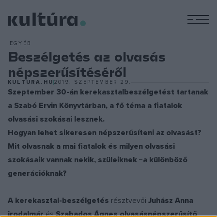
M
EGYÉB
Beszélgetés az olvasás
népszerűsítéséről
KULTURA.HU
2019. SZEPTEMBER 29.
Szeptember 30-án kerekasztalbeszélgetést tartanak
a Szabó Ervin Könyvtárban, a fő téma a fiatalok
olvasási szokásai lesznek.
Hogyan lehet sikeresen népszerűsíteni az olvasást?
Mit olvasnak a mai fiatalok és milyen olvasási
szokásaik vannak nekik, szüleiknek
−
a különböző
generációknak?
A kerekasztal-beszélgetés
résztvevői
Juhász Anna
irodalmár
és
Szabados Ágnes olvasásnépszerűsítő