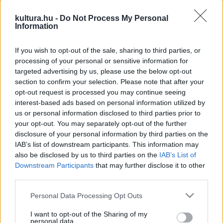
aktivista
a
Nincs időm olvasni
kihívás alapítója, akik saját
kultura.hu -
Do Not Process My Personal
gondolataikat és véleményüket osztják meg az olvasásról,
Information
annak fontosságáról és az olvasási kultúra változásáról
.
A
If you wish to opt-out of the sale, sharing to third parties, or
beszélgetésben rész vesz
Farkas Ferenc
Az én
processing of your personal or sensitive information for
könyvtáram
kiemelt projekt
szakmai vezetője
is, aki a
targeted advertising by us, please use the below opt-out
könyvtár-szakmai oldalról tudja a saját tapasztalatait és a
section to confirm your selection. Please note that after your
opt-out request is processed you may continue seeing
projekt ideje alatt készült felmérések, fejlesztések
interest-based ads based on personal information utilized by
eredményeit megosztani beszélgetőtársaival, a sajtó
us or personal information disclosed to third parties prior to
képviselőivel és az érdeklődőkkel.
your opt-out. You may separately opt-out of the further
disclosure of your personal information by third parties on the
IAB’s list of downstream participants. This information may
Az én könyvtáram projekt részeként módszertani
also be disclosed by us to third parties on the
IAB’s List of
fejlesztési programot dolgoztak ki a szakemberek a
Downstream Participants
that may further disclose it to other
third parties.
kerekasztalbeszélgetésben is elhangzó témákban mint: az
olvasás- és szövegértés fejlesztés, a digitális kompetencia
Please note that this website/app uses one or more Google
Personal Data Processing Opt Outs
services and may gather and store information including but
fejlesztése, valamint könyvtárhasználat és
not limited to your visit or usage behaviour. You may click to
I want to opt-out of the Sharing of my
információkeresés vonatkozásában.
personal data.