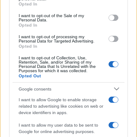
grant or deny consent to Google and its third-party tags to
Opted In
use your data for below specified purposes in below Google
consent section.
A leghasznosabb ismereteket, a szakterület aktuális
I want to opt-out of the Sale of my
Personal Data.
trendjeit a Fővárosi Szabó Ervin Könyvtár most egy 4
Opted In
kötetes szakmai kiadványban is megjelentette, melyeket a
I want to opt-out of processing my
rendezvényen mutatnak be.
Personal Data for Targeted Advertising.
Opted In
Köszöntőt mond Sörény Edina az Emberi Erőforrások
I want to opt-out of Collection, Use,
Retention, Sale, and/or Sharing of my
Minisztériuma, Kultúráért Felelős Államtitkárság
Personal Data that Is Unrelated with the
Purposes for which it was collected.
főosztályvezetője,
Az én könyvtáram
projektet pedig dr.
Opted Out
Fodor Péter a Fővárosi Szabó Ervin Könyvtár főigazgatója
Google consents
mutatja be.
I want to allow Google to enable storage
related to advertising like cookies on web or
device identifiers in apps.
I want to allow my user data to be sent to
Google for online advertising purposes.
FŐVÁROSI SZABÓ ERVIN KÖNYVTÁR
IRODALOM