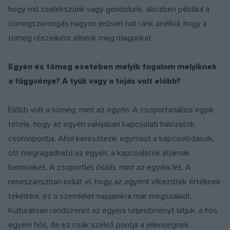
hogy mit cselekszünk vagy gondolunk, aközben például a
tömegszorongás nagyon erősen hat ránk anélkül, hogy a
tömeg részeiként élnénk meg magunkat.
Egyén és tömeg esetében melyik fogalom melyiknek
a függvénye? A tyúk vagy a tojás volt előbb?
Előbb volt a tömeg, mint az egyén. A csoportanalízis egyik
tétele, hogy az egyén valójában kapcsolati hálózatok
csomópontja. Ahol keresztezik egymást a kapcsolódások,
ott megragadható az egyén, a kapcsolatok átjárnak
bennünket. A csoportlét ősibb, mint az egyéni lét. A
reneszánszban indult el, hogy az egyént elkezdték értéknek
tekinteni, ez a szemlélet napjainkra már megszaladt.
Kulturálisan rendszerint az egyéni teljesítményt látjuk, a hős
egyéni hős, de ez csak szélső pontja a jelenségnek.