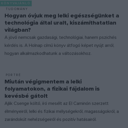
KÖNYVAJÁNLÓ
TUDOMÁNY
Hogyan óvjuk meg lelki egészségünket a
technológia által uralt, kiszámíthatatlan
világban?
A jövő nemcsak gazdasági, technológiai, hanem pszichés
kérdés is. A Holnap című könyv átfogó képet nyújt arról,
hogyan alkalmazkodhatunk a változásokhoz.
PORTRÉ
Miután végigmentem a lelki
folyamatokon, a fizikai fájdalom is
kevésbé gátolt
Ajlik Csenge költő, író mesélt az El Caminón szerzett
élményeiről, lelki és fizikai mélységekről, magasságokról, a
zarándokút nehézségeiről és pozitív hatásairól.