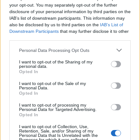
your opt-out. You may separately opt-out of the further
disclosure of your personal information by third parties on the
Tehát mondhatjuk azt, hogy ha valaki megszületik,
IAB’s list of downstream participants. This information may
akkor vannak evolúciósan kódolt céljai, mint a világ
also be disclosed by us to third parties on the
IAB’s List of
Downstream Participants
that may further disclose it to other
megismerése, megtalálni a helyét és hasonlók, és az
third parties.
ezekre az igényekre adott válaszokból, reakciókból
Please note that this website/app uses one or more Google
áll össze az, amit személyiségnek nevezünk?
Personal Data Processing Opt Outs
services and may gather and store information including but
not limited to your visit or usage behaviour. You may click to
I want to opt-out of the Sharing of my
personal data.
Mondhatjuk. A nagy alapvonásokat magunkban hordozzuk, a
grant or deny consent to Google and its third-party tags to
Opted In
use your data for below specified purposes in below Google
genetikai meghatározás adott akár evolúciós, akár családi
consent section.
I want to opt-out of the Sale of my
vonalon is. Eszerint próbálunk elkezdeni tájékozódni a
Personal Data.
világban, ami aztán nagyon sok mindent ráhord erre a
Opted In
meghatározottságra. Ezzel együtt a lélektani folyamatok
I want to opt-out of processing my
Personal Data for Targeted Advertising.
minden részletükben nem magyarázhatók genetikailag. De a
Opted In
tengerfenék formája meghatározza, milyen hullámok vannak
I want to opt-out of Collection, Use,
fölötte. Még ha végtelenféle hullámot is ismerünk.
Retention, Sale, and/or Sharing of my
Personal Data that Is Unrelated with the
Purposes for which it was collected.