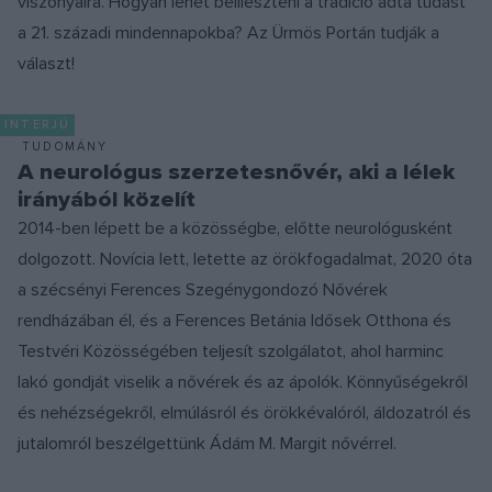
viszonyaira. Hogyan lehet beilleszteni a tradíció adta tudást
a 21. századi mindennapokba? Az Ürmös Portán tudják a
választ!
INTERJÚ
TUDOMÁNY
A neurológus szerzetesnővér, aki a lélek
irányából közelít
2014-ben lépett be a közösségbe, előtte neurológusként
dolgozott. Novícia lett, letette az örökfogadalmat, 2020 óta
a szécsényi Ferences Szegénygondozó Nővérek
rendházában él, és a Ferences Betánia Idősek Otthona és
Testvéri Közösségében teljesít szolgálatot, ahol harminc
lakó gondját viselik a nővérek és az ápolók. Könnyűségekről
és nehézségekről, elmúlásról és örökkévalóról, áldozatról és
jutalomról beszélgettünk Ádám M. Margit nővérrel.