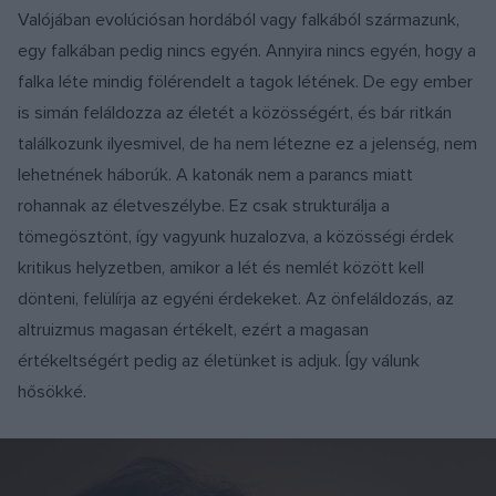
Valójában evolúciósan hordából vagy falkából származunk,
egy falkában pedig nincs egyén. Annyira nincs egyén, hogy a
falka léte mindig fölérendelt a tagok létének. De egy ember
is simán feláldozza az életét a közösségért, és bár ritkán
találkozunk ilyesmivel, de ha nem létezne ez a jelenség, nem
lehetnének háborúk. A katonák nem a parancs miatt
rohannak az életveszélybe. Ez csak strukturálja a
tömegösztönt, így vagyunk huzalozva, a közösségi érdek
kritikus helyzetben, amikor a lét és nemlét között kell
dönteni, felülírja az egyéni érdekeket. Az önfeláldozás, az
altruizmus magasan értékelt, ezért a magasan
értékeltségért pedig az életünket is adjuk. Így válunk
hősökké.