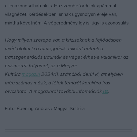
ellenazonosulhatunk is. Ha szembefordulok apámmal
világnézeti kérdésekben, annak ugyanolyan ereje van,
mintha követném. A végeredmény így is, úgy is azonosulás.
Hogy milyen szerepe van a kríziseknek a fejlődésben,
miért alakul ki a tömegpánik, miként hatnak a
transzgenerációs traumák és véget érhet-e valamikor az
önismereti folyamat, az a Magyar
Kultúra
magazin
2024/11. számából derül ki, amelyben
még számos másik, a lélek témáját körüljáró írás
olvasható. A magazinról további információk
itt
.
Fotó: Éberling András / Magyar Kultúra