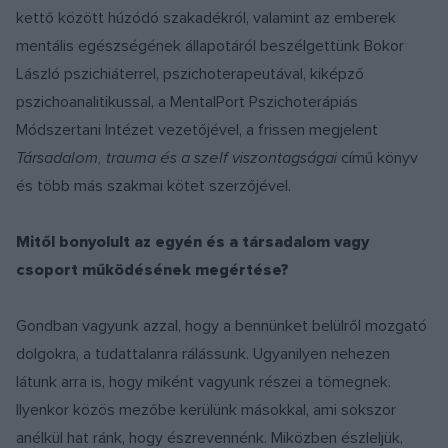
kettő között húzódó szakadékról, valamint az emberek
mentális egészségének állapotáról beszélgettünk Bokor
László pszichiáterrel, pszichoterapeutával, kiképző
pszichoanalitikussal, a MentalPort Pszichoterápiás
Módszertani Intézet vezetőjével, a frissen megjelent
Társadalom, trauma és a szelf viszontagságai
című könyv
és több más szakmai kötet szerzőjével.
Mitől bonyolult az egyén és a társadalom vagy
csoport működésének megértése?
Gondban vagyunk azzal, hogy a bennünket belülről mozgató
dolgokra, a tudattalanra rálássunk. Ugyanilyen nehezen
látunk arra is, hogy miként vagyunk részei a tömegnek.
Ilyenkor közös mezőbe kerülünk másokkal, ami sokszor
anélkül hat ránk, hogy észrevennénk. Miközben észleljük,