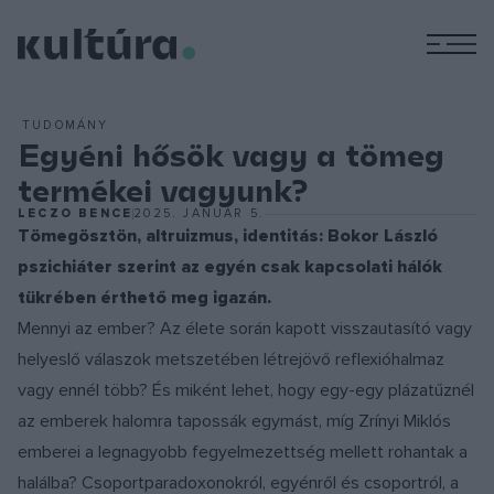
M
TUDOMÁNY
Egyéni hősök vagy a tömeg
termékei vagyunk?
LECZO BENCE
2025. JANUÁR 5.
Tömegösztön, altruizmus, identitás: Bokor László
pszichiáter szerint az egyén csak kapcsolati hálók
tükrében érthető meg igazán.
Mennyi az ember? Az élete során kapott visszautasító vagy
helyeslő válaszok metszetében létrejövő reflexióhalmaz
vagy ennél több? És miként lehet, hogy egy-egy plázatűznél
az emberek halomra tapossák egymást, míg Zrínyi Miklós
emberei a legnagyobb fegyelmezettség mellett rohantak a
halálba? Csoportparadoxonokról, egyénről és csoportról, a