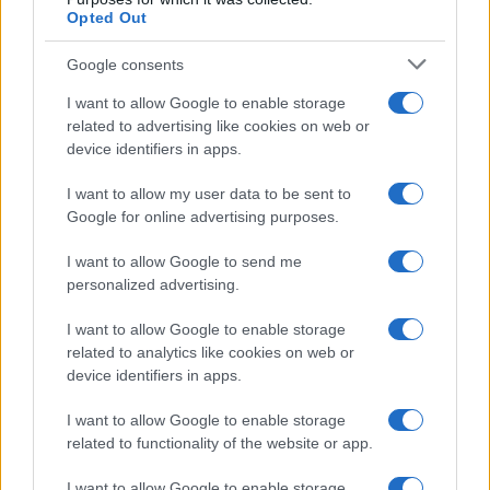
Opted Out
És ebben a végtelen változatosságban mitől függ az,
hogy egyeseknek mennyire erős a
Google consents
csoportidentitásuk?
I want to allow Google to enable storage
related to advertising like cookies on web or
Gyakran nem is tudjuk minden részletében magunkról, hogy
device identifiers in apps.
azonosulunk egy-egy csoporttal. E rejtett azonosulások
I want to allow my user data to be sent to
gyakran nem koherensek, ütközhetnek egymással, és
Google for online advertising purposes.
könnyen tagadás alá eshet egy-egy identitás. Az persze
I want to allow Google to send me
változó, hogy ezek mennyire erősek, a szélsőségestől az
personalized advertising.
életet kreatívan előremozdítóig találkozunk mindenfélével.
A szélsőségest úgy értem, hogy szélsőséges etnikai
I want to allow Google to enable storage
related to analytics like cookies on web or
azonosulás, ami összeforr más etnikumok bántásával.
device identifiers in apps.
Mindeközben a szakmánkkal vagy a nemzetünkkel való
azonosulás rengeteg értéket hordoz. Tudni kell, hogy a
I want to allow Google to enable storage
related to functionality of the website or app.
fejlődésünk során elszenvedett szelfsérülések fájdalmát az
identitás mérsékli. A szélsőségek is. Az utóbbi nem
I want to allow Google to enable storage