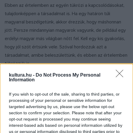
Ebben az értelemben az egyén tükrözi a kapcsolódásokat,
tulajdonképpen a társadalmat is. Ha egy határon túli
magyarral beszélgetünk, akkor érezzük, hogy máshonnan
jött. Persze mindannyian magyarok vagyunk, de például egy
erdélyi magyar más világban nőtt fel. Kell egy kis gyakorlás,
hogy jól szót értsünk vele. Szóval hordozzuk azt a
társadalmat, amibe beleszülettünk, és ebben az értelemben
tükrözzük is.
kultura.hu -
Do Not Process My Personal
Information
If you wish to opt-out of the sale, sharing to third parties, or
processing of your personal or sensitive information for
targeted advertising by us, please use the below opt-out
A teljes cikk a
Magyar Kultúra
magazin
2024/11.
section to confirm your selection. Please note that after your
számában jelent meg.
Fizessen elő a lapra
, hogy
opt-out request is processed you may continue seeing
első kézből olvashassa!
interest-based ads based on personal information utilized by
us or personal information disclosed to third parties prior to