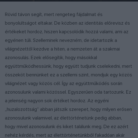
Rövid távon segít, mert rengeteg fájdalmat és
bonyolultságot eltakar. De közben az identitás előrevisz és
értékeket hordoz, hiszen kapcsolódik hozzá valami, ami az
egyénen túli. Szelleminek nevezném, de idetartozik a
világnézettől kezdve a hiten, a nemzeten át a szakmai
azonosulás. Ezek elősegítik, hogy másokkal
együttműködhessünk, hogy együtt tudjunk cselekedni, mert
összeköt bennünket ez a szellemi szint, mondjuk egy közös
világnézet vagy közös cél. Így az együttműködés során
azonosulunk valami közössel. Egyszerűen oda tartozunk. Ez
a jelenség nagyon sok értéket hordoz. Az egyéni
„huzalozottság” abban játszik szerepet, hogy milyen erősen
azonosulunk valamivel, az élettörténetünk pedig abban,
hogy mivel azonosulunk és kiket találunk meg. De ez azért
nehéz kérdés, mert az élettörténetünkből fakadóan akár