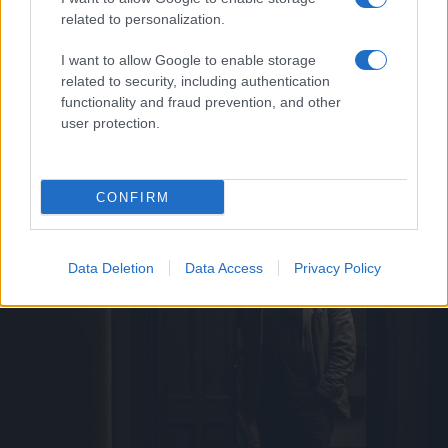
kreatívan és nem konstruktívan, ez egy abszolút szubjektív
related to personalization.
élmény. Egy fanatikus számára egyszerű az élet, megvan,
I want to allow Google to enable storage
hogy mit kell tennie, pár emberrel vagy közösséggel
related to security, including authentication
azonosul. Kijelölt az útja, mérsékli a dilemmákat és elfedi az
functionality and fraud prevention, and other
user protection.
egyéb identitásokat. Az ilyen fanatikus identitás simán
felülírja a családit is.
CONFIRM
Data Deletion
Data Access
Privacy Policy