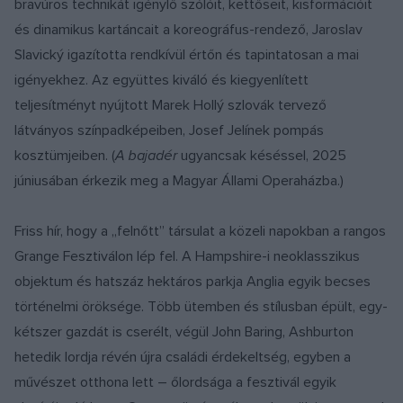
bravúros technikát igénylő szólóit, kettőseit, kisformációit
és dinamikus kartáncait a koreográfus-rendező, Jaroslav
Slavický igazította rendkívül értőn és tapintatosan a mai
igényekhez. Az együttes kiváló és kiegyenlített
teljesítményt nyújtott Marek Hollý szlovák tervező
látványos színpadképeiben, Josef Jelínek pompás
kosztümjeiben. (
A bajad
é
r
ugyancsak késéssel, 2025
júniusában érkezik meg a Magyar Állami Operaházba.)
Friss hír, hogy a „felnőtt” társulat a közeli napokban a rangos
Grange Fesztiválon lép fel. A Hampshire-i neoklasszikus
objektum és hatszáz hektáros parkja Anglia egyik becses
történelmi öröksége. Több ütemben és stílusban épült, egy-
kétszer gazdát is cserélt, végül John Baring, Ashburton
hetedik lordja révén újra családi érdekeltség, egyben a
művészet otthona lett – őlordsága a fesztivál egyik