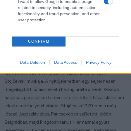
I want to allow Google to enable storage
related to security, including authentication
functionality and fraud prevention, and other
A
G
ö
r
ö
g passi
ó
zenei világa megindítóan lírai, olykor
user protection.
komikus, máskor lebilincselően drámai, a kórusszámok az
ortodox egyházzenében fogantak. Az 1920-as évek elején,
a török megszállás idején játszódó történetet a ház
CONFIRM
művészeti vezetője, Jiří Heřman erőszaktétel nélkül emelte
át a jelenbe. Sajnos a politikai konstellációkat tekintve: a
Data Deletion
Data Access
Privacy Policy
jövőbe. Az angol nyelvű produkció örökérvényűségében
kiemelkedő szerepet játszik a színpadkép, Dragan
Stojčevski munkája. A nyitójelenetben egy sejtelmesen
megvilágított, óriási méretű harang uralta a teret. Később
hatalmas gerendákra tetővel lefelé ültetett házacskák sora
jelezte a felbolydult világot. Stojčevski 1979-ben a még
létező Jugoszláviában, Pancsevóban született, előbb
Belgrádban, majd Prágában tanult. Hermannal együtt
jegyezték 2015-ben a
Görög passió
esseni, Aalto Musik