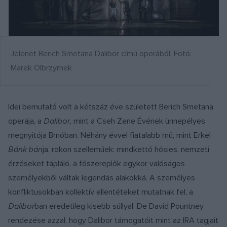
Jelenet Berich Smetana Dalibor című operából. Fotó:
Marek Olbrzymek
Idei bemutató volt a kétszáz éve született Berich Smetana
operája, a
Dalibor
, mint a Cseh Zene Évének ünnepélyes
megnyitója Brnóban. Néhány évvel fiatalabb mű, mint Erkel
B
á
nk b
á
n
ja, rokon szelleműek: mindkettő hősies, nemzeti
érzéseket tápláló, a főszereplők egykor valóságos
személyekből váltak legendás alakokká. A személyes
konfliktusokban kollektív ellentéteket mutatnak fel, a
Dalibor
ban eredetileg kisebb súllyal. De David Pountney
rendezése azzal, hogy Dalibor támogatóit mint az IRA tagjait