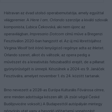
Hátravan az évad utolsó operabemutatója, amely egyúttal
világpremier. A
Here I am, Orlando
szerzője a kiváló szlovák
komponista, Ľubica Čekovská, aki nem újonc az
operavilágban,
Impresario Dotcom
című műve a Bregenzi
Fesztiválon 2020-ban hangzott el. Az új mű librettójához
Virginia Woolf brit írónő lenyűgöző regénye adta az ihletet.
Orlando szeret, alkot és változik, az opera pedig a
művészet és a kreativitás felszabadító erejét, de a pillanat
gyönyörűségét is ünnepli. Készülnek a 2024-es 9. Janáček
Fesztiválra, amelyet november 1. és 24. között tartanak.
Brno nevezett a 2028-as Európa Kulturális Fővárosa címre,
erre minden adottsága készen állt. (A zsűri végül České
Budějovicére voksolt.) A Budapesttől autópályán mintegy
négyórás utat vagy a hasonló időtartamú vonatozást