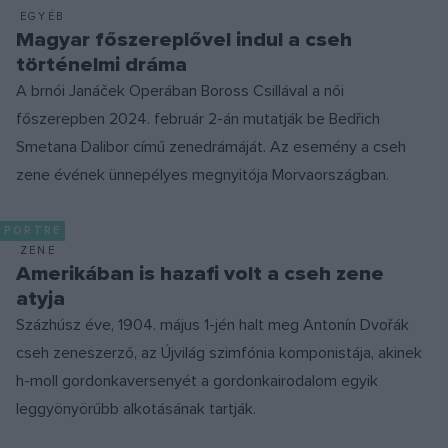
EGYÉB
Magyar főszereplővel indul a cseh
történelmi dráma
A brnói Janáček Operában Boross Csillával a női
főszerepben 2024. február 2-án mutatják be Bedřich
Smetana Dalibor című zenedrámáját. Az esemény a cseh
zene évének ünnepélyes megnyitója Morvaországban.
PORTRÉ
ZENE
Amerikában is hazafi volt a cseh zene
atyja
Százhúsz éve, 1904. május 1-jén halt meg Antonín Dvořák
cseh zeneszerző, az Újvilág szimfónia komponistája, akinek
h-moll gordonkaversenyét a gordonkairodalom egyik
leggyönyörűbb alkotásának tartják.