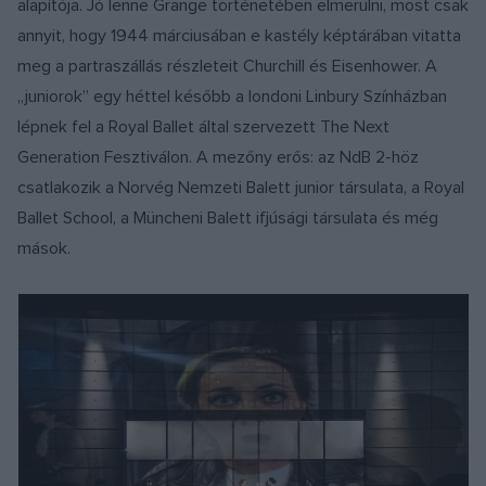
alapítója. Jó lenne Grange történetében elmerülni, most csak
annyit, hogy 1944 márciusában e kastély képtárában vitatta
meg a partraszállás részleteit Churchill és Eisenhower. A
„juniorok” egy héttel később a londoni Linbury Színházban
lépnek fel a Royal Ballet által szervezett The Next
Generation Fesztiválon. A mezőny erős: az NdB 2-höz
csatlakozik a Norvég Nemzeti Balett junior társulata, a Royal
Ballet School, a Müncheni Balett ifjúsági társulata és még
mások.