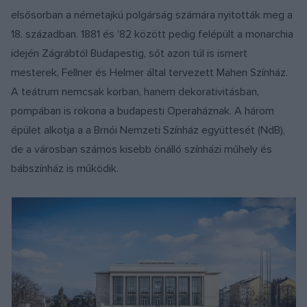
elsősorban a németajkú polgárság számára nyitották meg a
18. században. 1881 és ’82 között pedig felépült a monarchia
idején Zágrábtól Budapestig, sőt azon túl is ismert
mesterek, Fellner és Helmer által tervezett Mahen Színház.
A teátrum nemcsak korban, hanem dekorativitásban,
pompában is rokona a budapesti Operaháznak. A három
épület alkotja a a Brnói Nemzeti Színház együttesét (NdB),
de a városban számos kisebb önálló színházi műhely és
bábszínház is működik.