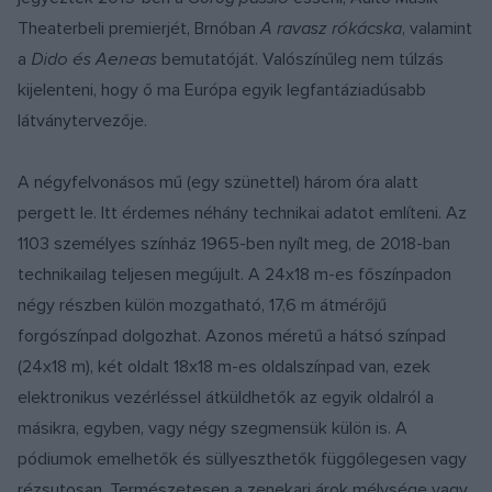
Theaterbeli premierjét, Brnóban
A ravasz rókácska
, valamint
a
Did
o
é
s Aeneas
bemutatóját. Valószínűleg nem túlzás
kijelenteni, hogy ő ma Európa egyik legfantáziadúsabb
látványtervezője.
A négyfelvonásos mű (egy szünettel) három óra alatt
pergett le. Itt érdemes néhány technikai adatot említeni. Az
1103 személyes színház 1965-ben nyílt meg, de 2018-ban
technikailag teljesen megújult. A 24x18 m-es főszínpadon
négy részben külön mozgatható, 17,6 m átmérőjű
forgószínpad dolgozhat. Azonos méretű a hátsó színpad
(24x18 m), két oldalt 18x18 m-es oldalszínpad van, ezek
elektronikus vezérléssel átküldhetők az egyik oldalról a
másikra, egyben, vagy négy szegmensük külön is. A
pódiumok emelhetők és süllyeszthetők függőlegesen vagy
rézsutosan. Természetesen a zenekari árok mélysége vagy