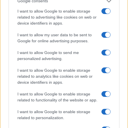
Google consents
korában Svájcban hunyt el, az angol nyelven írt passió 1961-
I want to allow Google to enable storage
es zürichi ősbemutatóját már nem érhette meg.
related to advertising like cookies on web or
device identifiers in apps.
I want to allow my user data to be sent to
Google for online advertising purposes.
I want to allow Google to send me
personalized advertising.
I want to allow Google to enable storage
related to analytics like cookies on web or
device identifiers in apps.
I want to allow Google to enable storage
related to functionality of the website or app.
I want to allow Google to enable storage
Jelenet Bohuslav Martinů Görög passió című
related to personalization.
operájából. Fotó: Marek Olbrzymek