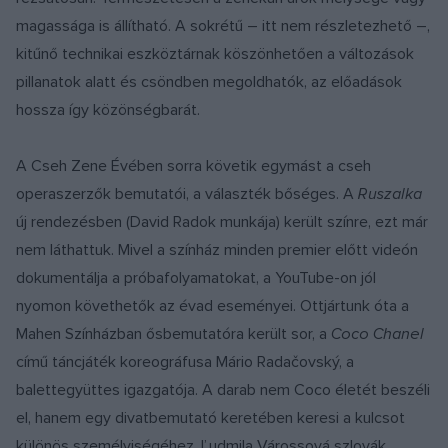
magassága is állítható. A sokrétű – itt nem részletezhető –,
kitűnő technikai eszköztárnak köszönhetően a változások
pillanatok alatt és csöndben megoldhatók, az előadások
hossza így közönségbarát.
A Cseh Zene Évében sorra követik egymást a cseh
operaszerzők bemutatói, a választék bőséges. A
Ruszalka
új rendezésben (David Radok munkája) került színre, ezt már
nem láthattuk. Mivel a színház minden premier előtt videón
dokumentálja a próbafolyamatokat, a YouTube-on jól
nyomon követhetők az évad eseményei. Ottjártunk óta a
Mahen Színházban ősbemutatóra került sor, a
Coco Chanel
című táncjáték koreográfusa Mário Radačovský, a
balettegyüttes igazgatója. A darab nem Coco életét beszéli
el, hanem egy divatbemutató keretében keresi a kulcsot
különös személyiségéhez. Ľudmila Várossová szlovák