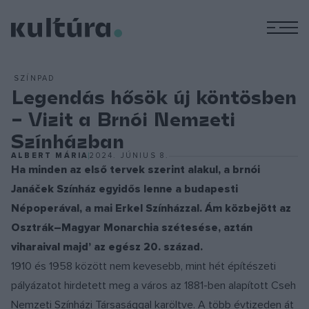
M
SZÍNPAD
Legendás hősök új köntösben
– Vizit a Brnói Nemzeti
Színházban
ALBERT MÁRIA
2024. JÚNIUS 8.
Ha minden az első tervek szerint alakul, a brnói
Janáček Színház egyidős lenne a budapesti
Népoperával, a mai Erkel Színházzal. Ám közbejött az
Osztrák–Magyar Monarchia szétesése, aztán
viharaival majd’ az egész 20. század.
1910 és 1958 között nem kevesebb, mint hét építészeti
pályázatot hirdetett meg a város az 1881-ben alapított Cseh
Nemzeti Színházi Társasággal karöltve. A több évtizeden át