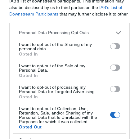
IAB’s list of downstream participants. This information may
alakjában ismertük meg. Smetana és Martinů darabjának férfi
also be disclosed by us to third parties on the
IAB’s List of
főszerepét két egymást követő estén Peter Berger
Downstream Participants
that may further disclose it to other
third parties.
énekelte, komoly teherbírásról téve tanúságot.
Please note that this website/app uses one or more Google
Personal Data Processing Opt Outs
services and may gather and store information including but
Bohuslav Martinů 1956 és ’59 között kelt
Görög passió
ját
not limited to your visit or usage behaviour. You may click to
I want to opt-out of the Sharing of my
mostanában kezdi felfedezni a világ operajátszása. Simon
personal data.
grant or deny consent to Google and its third-party tags to
Opted In
Stone rendezésében 2023-ban nagy sikert aratott a
use your data for below specified purposes in below Google
consent section.
Salzburgi Ünnepi Játékokon, Grigoris püspök szerepében
I want to opt-out of the Sale of my
Personal Data.
Bretz Gáborral
. (Az előadás megtekinthető a Medici TV-n.) A
Opted In
hazai produkciót 2021-ben mutatták be a Janáček
I want to opt-out of processing my
Színházban. A mű Nikosz Kazantzakisz könyve, az
Akinek
Personal Data for Targeted Advertising.
Opted In
meg kell hallnia
alapján készült. A librettót a zeneszerző
írta, kiváló érzékkel emelte ki a prózai alkotás drámai
I want to opt-out of Collection, Use,
Retention, Sale, and/or Sharing of my
mozzanatait. Martinů pályáját nem kísérte szerencse, előbb
Personal Data that Is Unrelated with the
Purposes for which it was collected.
a nácik, majd a kommunisták tiltották be kompozícióit – a
Opted Out
zeneszerzőt hazája elhagyására kényszerítve. 69 éves