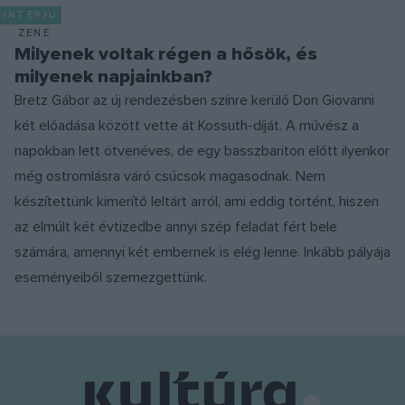
INTERJÚ
ZENE
Milyenek voltak régen a hősök, és
milyenek napjainkban?
Bretz Gábor az új rendezésben színre kerülő Don Giovanni
két előadása között vette át Kossuth-díját. A művész a
napokban lett ötvenéves, de egy basszbariton előtt ilyenkor
még ostromlásra váró csúcsok magasodnak. Nem
készítettünk kimerítő leltárt arról, ami eddig történt, hiszen
az elmúlt két évtizedbe annyi szép feladat fért bele
számára, amennyi két embernek is elég lenne. Inkább pályája
eseményeiből szemezgettünk.