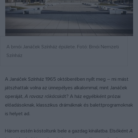
A brnói Janáček Színház épülete. Fotó: Brnói Nemzeti
Színház
A Janáček Színház 1965 októberében nyílt meg – mi mást
játszhattak volna az ünnepélyes alkalommal, mint Janáček
operáját,
A ravasz r
ó
k
á
csk
á
t? A ház egyébként prózai
előadásoknak, klasszikus drámáknak és balettprogramoknak
is helyet ad.
Három estén kóstoltunk bele a gazdag kínálatba. Elsőként
A