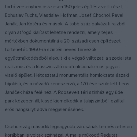
tartó versenyben összesen 150 jeles építész vett részt,
Bohuslav Fuchs, Vlastislav Hofman, Josef Chochol, Pavel
Janák, Jan Kotěra és mások. A több száz pályázati rajzból
olyan átfogó kiálítást lehetne rendezni, amely teljes
mértékben dokumentálná a 20. századi cseh építészet
történetét. 1960-ra szintén neves tervezők
együttműködéséből alakult ki a végső változat: a szocialista
realizmus és a klasszicizáló neofunkcionalizmus jegyeit
viselő épület. Hétosztatú monumentális homlokzata északi
tájolású, és a névadó zeneszerző, a 170 éve született Leos
Janáček háza felé néz. A Roosevelt téri színház egy üde
park közepén áll, kissé kiemelkedik a talajszintből, ezáltal
erős hangsúlyt adva megjelenésének.
Csehország második legnagyobb városának természetesen
korábban is voltak színházai. A ma is működő Redutát