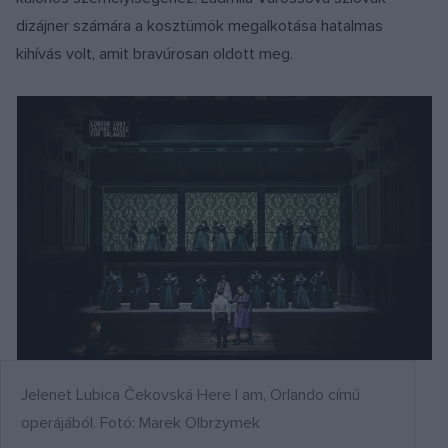
dizájner számára a kosztümök megalkotása hatalmas
kihívás volt, amit bravúrosan oldott meg.
Jelenet Lubica Čekovská Here I am, Orlando című
operájából. Fotó: Marek Olbrzymek