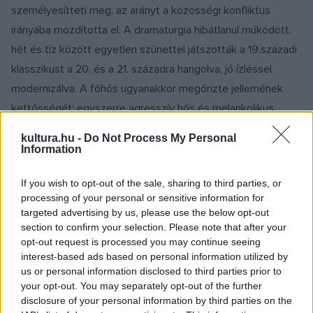
személyesítteti meg, az arányt a közösségi konfliktus
irányába mozdította el. A dramaturgia hibátlanul működött,
hét és tíz között egyetlen szünettel játszották a 19.századi
klasszikust a 20. és a 21. századra hangolva, jó ízléssel
modernizálva. A főhős ugyanakkor megőrizte jellemének
kettősségét: egyszerre agresszív hős és melankolikus
költő. Tomáš Hanus karmester szerint Smetana csodálatos,
kultura.hu -
Do Not Process My Personal
szenvedélyes zenét komponált, a látott előadáson ez
Information
minden pillanatban igazolódott. A Walesi Nemzeti Operával
If you wish to opt-out of the sale, sharing to third parties, or
közös produkció színpadképeit Robert Innes Hopkins, a
processing of your personal or sensitive information for
ruhákat Marie-Jean Lecca tervezte. Ulászló királyt Svatopluk
targeted advertising by us, please use the below opt-out
Sem alakította – a basszbaritont Prágában és Brnóban
section to confirm your selection. Please note that after your
opt-out request is processed you may continue seeing
egyaránt fontos szerepekben foglalkoztatják. Nemrég
interest-based ads based on personal information utilized by
Budapesten
Antonín Dvořák
A kísértetmenyasszony
című
us or personal information disclosed to third parties prior to
oratóriumában hallhattuk Pavla Vykopalová szoprán mellett,
your opt-out. You may separately opt-out of the further
disclosure of your personal information by third parties on the
őt pedig a
Görög passió
utolsó brnói előadásán Katerina