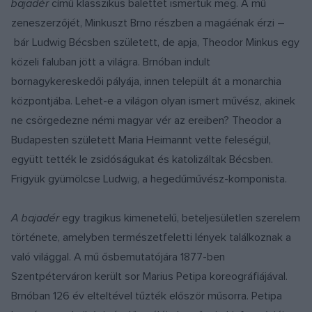
bajadér
című klasszikus balettet ismertük meg. A mű
zeneszerzőjét, Minkuszt Brno részben a magáénak érzi –
bár Ludwig Bécsben született, de apja, Theodor Minkus egy
közeli faluban jött a világra. Brnóban indult
bornagykereskedői pályája, innen települt át a monarchia
központjába. Lehet-e a világon olyan ismert művész, akinek
ne csörgedezne némi magyar vér az ereiben? Theodor a
Budapesten született Maria Heimannt vette feleségül,
együtt tették le zsidóságukat és katolizáltak Bécsben.
Frigyük gyümölcse Ludwig, a hegedűművész-komponista.
A bajad
é
r
egy tragikus kimenetelű, beteljesületlen szerelem
története, amelyben természetfeletti lények találkoznak a
való világgal. A mű ősbemutatójára 1877-ben
Szentpéterváron került sor Marius Petipa koreográfiájával.
Brnóban 126 év elteltével tűzték először műsorra. Petipa