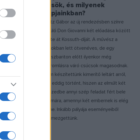
atója
hősök, és milyenek
napjainkban?
Bretz Gábor az új rendezésben színre
 április 27-
kerülő Don Giovanni két előadása között
z
vette át Kossuth-díját. A művész a
v című
napokban lett ötvenéves, de egy
basszbariton előtt ilyenkor még
k el
ostromlásra váró csúcsok magasodnak.
t Almási-
Nem készítettünk kimerítő leltárt arról,
, a Magyar
ami eddig történt, hiszen az elmúlt két
Énekkarát és
évtizedbe annyi szép feladat fért bele
 vezényli.
számára, amennyi két embernek is elég
lenne. Inkább pályája eseményeiből
szemezgettünk.