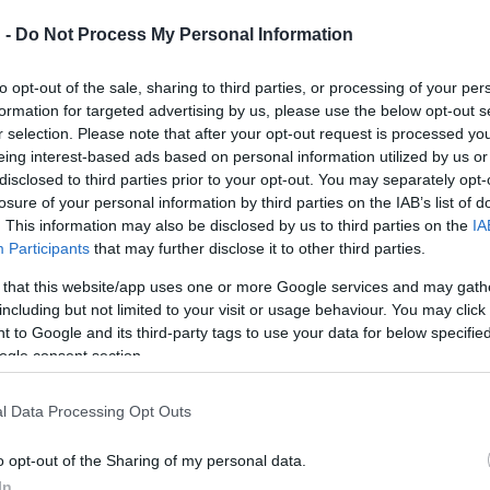
Nemzeti Filharmonikusok év
dra az Opera produkciójában
koncertje. Az esemény rangj
 -
Do Not Process My Personal Information
 Valuska című operája. A
kötelezi az együttest és vez
yt világhírű zeneszerző az
to opt-out of the sale, sharing to third parties, or processing of your per
ez a fellépés kivételes tarta
l Opera Awardson a legjobb
formation for targeted advertising by us, please use the below opt-out s
színvonalú legyen. De erre sa
kategóriájában díjazott
r selection. Please note that after your opt-out request is processed y
dátum is. Szeptember 25. e
eing interest-based ads based on personal information utilized by us or
 17. és 24. között az
disclosed to third parties prior to your opt-out. You may separately opt-
nevezetes Bartók-évforduló 
om alkalommal lesz látható.
losure of your personal information by third parties on the IAB’s list of
1945. szeptember 26-án hun
. This information may also be disclosed by us to third parties on the
IA
amerikai emigrációban a zen
Participants
that may further disclose it to other third parties.
életművével és emberi
 that this website/app uses one or more Google services and may gath
szerepvállalásával esztétikai
including but not limited to your visit or usage behaviour. You may click 
 to Google and its third-party tags to use your data for below specifi
etalont kínált a hazai és ne
ogle consent section.
utókor számára.
l Data Processing Opt Outs
PROGRAM
o opt-out of the Sharing of my personal data.
s hősök új
Történelmi pszichot
In