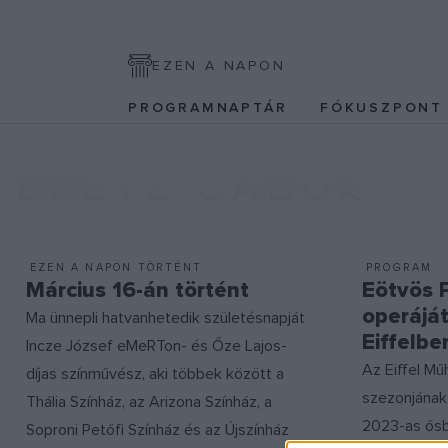
EZEN A NAPON
PROGRAMNAPTÁR
FÓKUSZPON
BRETZ GÁBOR
EZEN A NAPON TÖRTÉNT
PROGRAM
Március 16-án történt
Eötvös 
operáját
Ma ünnepli hatvanhetedik születésnapját
Eiffelbe
Incze József eMeRTon- és Őze Lajos-
Az Eiffel M
díjas színművész, aki többek között a
szezonjának
Thália Színház, az Arizona Színház, a
2023-as ősb
Soproni Petőfi Színház és az Újszínház