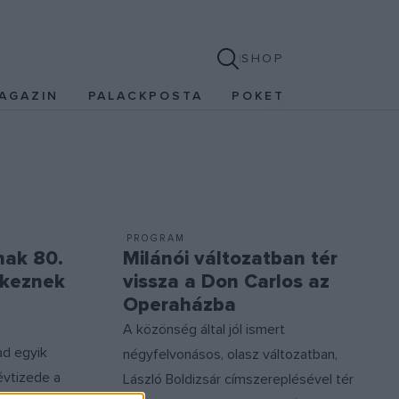
SHOP
AGAZIN
PALACKPOSTA
POKET
PROGRAM
nak 80.
Milánói változatban tér
ékeznek
vissza a Don Carlos az
Operaházba
A közönség által jól ismert
d egyik
négyfelvonásos, olasz változatban,
évtizede a
László Boldizsár címszereplésével tér