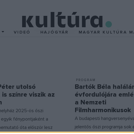
T
VIDEÓ
HAJÓGYÁR
MAGYAR KULTÚRA M
PROGRAM
Péter utolsó
Bartók Béla halálá
 is színre viszik az
évfordulójára eml
n
a Nemzeti
Filmharmonikusok
űhelyház 2025-ös őszi
A budapesti hangversenyéva
 egyik fénypontjaként a
jelentős őszi programja sok 
emutató óta először lesz