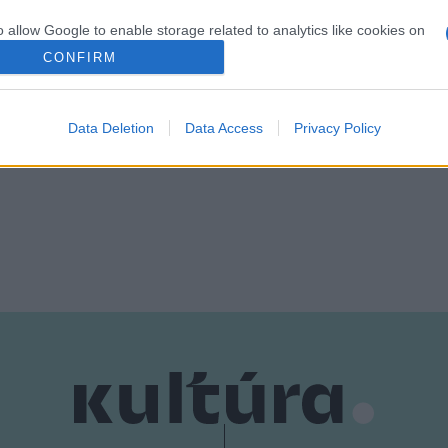
o allow Google to enable storage related to analytics like cookies on
evice identifiers in apps.
CONFIRM
o allow Google to enable storage related to functionality of the website
Data Deletion
Data Access
Privacy Policy
o allow Google to enable storage related to personalization.
o allow Google to enable storage related to security, including
cation functionality and fraud prevention, and other user protection.