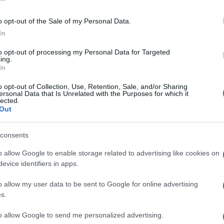
n – Vizit a Brnói
az Opera új bemut
 Színházban
o opt-out of the Sale of my Personal Data.
A Kossuth-díjas Bretz Gábor
In
 első tervek szerint alakul, a
címszereplésével viszi színre
k Színház egyidős lenne a
én a Magyar Állami Operahá
to opt-out of processing my Personal Data for Targeted
ing.
poperával, a mai Erkel
Muszorgszkij Borisz Goduno
In
 Ám közbejött az Osztrák–
alkotását, amely az 1869-es
o opt-out of Collection, Use, Retention, Sale, and/or Sharing
rchia szétesése, aztán
ősváltozatban először hangzi
ersonal Data that Is Unrelated with the Purposes for which it
lected.
ajd’ az egész 20. század.
Magyarországon. Az előadás
Out
Tóth András állítja színpadra
Állami Operaház Zenekarát, 
consents
Gyermekkarát Alan Buribayev
o allow Google to enable storage related to advertising like cookies on
evice identifiers in apps.
o allow my user data to be sent to Google for online advertising
s.
to allow Google to send me personalized advertising.