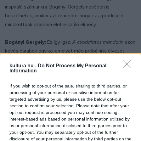
inspiráló számunkra. Bogányi Gergely nevében is
beszélhetek, amikor azt mondom, hogy ez a produkció
mindkettőnk számára életre szóló élmény.
Bogányi Gergely:
Ez így igaz.
A csodálatos mandarin
azon
kevés darabok egyike, amelyet még próbálni is élvezet.
Elemi erővel hat az emberre, hihetetlenül tagolja az emberi
kultura.hu -
Do Not Process My Personal
érzelmeket. Modern és mégis klasszikus. Ez pedig csak a
Information
legnagyobb remekművekről mondható el.
If you wish to opt-out of the sale, sharing to third parties, or
processing of your personal or sensitive information for
targeted advertising by us, please use the below opt-out
section to confirm your selection. Please note that after your
opt-out request is processed you may continue seeing
interest-based ads based on personal information utilized by
us or personal information disclosed to third parties prior to
your opt-out. You may separately opt-out of the further
disclosure of your personal information by third parties on the