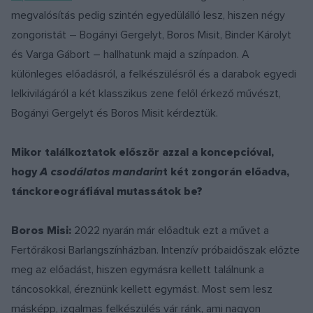
megvalósítás pedig szintén egyedülálló lesz, hiszen négy
zongoristát – Bogányi Gergelyt, Boros Misit, Binder Károlyt
és Varga Gábort – hallhatunk majd a színpadon. A
különleges előadásról, a felkészülésről és a darabok egyedi
lelkivilágáról a két klasszikus zene felől érkező művészt,
Bogányi Gergelyt és Boros Misit kérdeztük.
Mikor találkoztatok először azzal a koncepcióval,
hogy
A csodálatos mandarin
t két zongorán előadva,
tánckoreográfiával mutassátok be?
Boros Misi:
2022 nyarán már előadtuk ezt a művet a
Fertőrákosi Barlangszínházban. Intenzív próbaidőszak előzte
meg az előadást, hiszen egymásra kellett találnunk a
táncosokkal, éreznünk kellett egymást. Most sem lesz
másképp, izgalmas felkészülés vár ránk, ami nagyon