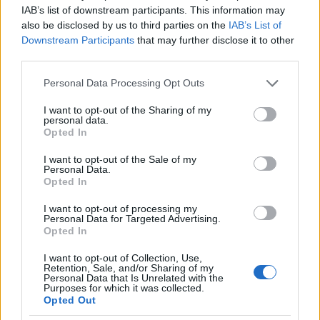
IAB’s list of downstream participants. This information may
also be disclosed by us to third parties on the
IAB’s List of
Downstream Participants
that may further disclose it to other
third parties.
Please note that this website/app uses one or more Google
Personal Data Processing Opt Outs
services and may gather and store information including but
not limited to your visit or usage behaviour. You may click to
I want to opt-out of the Sharing of my
personal data.
grant or deny consent to Google and its third-party tags to
Opted In
use your data for below specified purposes in below Google
consent section.
I want to opt-out of the Sale of my
Personal Data.
Opted In
A csodálatos mandarin
. Fotó: Kristó Annamária
I want to opt-out of processing my
Personal Data for Targeted Advertising.
Opted In
Hogyan zajlott a felkészülés, az együttműködés a
I want to opt-out of Collection, Use,
Retention, Sale, and/or Sharing of my
táncosokkal?
Personal Data that Is Unrelated with the
Purposes for which it was collected.
Opted Out
BM:
Fantasztikus látni, milyen sok hasonlóság és