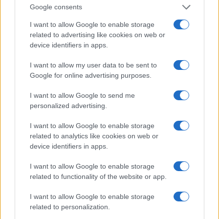
Google consents
egyszersmind különbség is van a zene és a tánc világa
között. A táncosok felkészülése sokkal kötöttebb, mint a
I want to allow Google to enable storage
related to advertising like cookies on web or
mienk, zongoristáké, talán a sportolókéhoz tudnám
device identifiers in apps.
hasonlítani. Mielőtt találkoztak velünk, a táncosok már
megtanulták a darabot, a mozdulatokat. A zongorákkal való
I want to allow my user data to be sent to
Google for online advertising purposes.
találkozás aztán hihetetlenül nagy energiákat mozgósított
bennük és bennünk is, az, hogy élőzene kíséretében adják
I want to allow Google to send me
elő ezeket a műveket szabad ég alatt, nagyon ritka, a
personalized advertising.
mostani, különleges – két zongorával, négy kézzel előadott
I want to allow Google to enable storage
– változatról nem is beszélve.
related to analytics like cookies on web or
device identifiers in apps.
BG:
Egyszer volt alkalmam végignézni a teljes koreográfiát
I want to allow Google to enable storage
a nézőtérről. Nem hittem a szememnek, szinte az üléshez
related to functionality of the website or app.
szegezett, amit láttam. Márpedig egy aktív művészemberre,
I want to allow Google to enable storage
aki sok hasonló produkcióban vesz részt, ilyen hatást
related to personalization.
gyakorolni azért elég nehéz.
(Nevet)