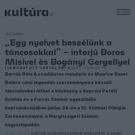
M
SZÍNPAD
„Egy nyelvet beszélünk a
táncosokkal” – interjú Boros
Misivel és Bogányi Gergellyel
(TÁMOGATOTT TARTALOM) X
2023. JÚNIUS 16.
Bartók Béla A csodálatos mandarin és Maurice Ravel
Bolero című legendás szerzeményeire készült
táncműveket láthat a közönség a Soproni Petőfi
Színház és a Forrás Színház egyedülálló
koprodukciójában június 24-én a 10. Színházi Olimpia
Záróeseményén, a Margitszigeti Színház
nagyszínpadán.
A produkció
külföldi sztártáncosokkal egészül ki, a zenei