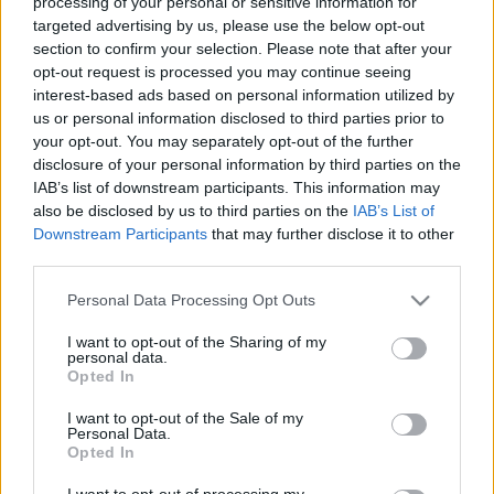
processing of your personal or sensitive information for
a trendi nemzetközi fogások és az új hullámos finomságok
targeted advertising by us, please use the below opt-out
szintén helyet kapnak. A falatozást minőségi borok,
section to confirm your selection. Please note that after your
kisüzemi sörök, koktélok, izgalmas workshopok, az estéket
opt-out request is processed you may continue seeing
interest-based ads based on personal information utilized by
pedig koncertek és DJ-szettek teszik teljessé.
us or personal information disclosed to third parties prior to
your opt-out. You may separately opt-out of the further
disclosure of your personal information by third parties on the
IAB’s list of downstream participants. This information may
also be disclosed by us to third parties on the
IAB’s List of
Downstream Participants
that may further disclose it to other
third parties.
Please note that this website/app uses one or more Google
Personal Data Processing Opt Outs
services and may gather and store information including but
not limited to your visit or usage behaviour. You may click to
I want to opt-out of the Sharing of my
personal data.
grant or deny consent to Google and its third-party tags to
Opted In
use your data for below specified purposes in below Google
consent section.
BOR
CUKRÁSZAT
FESZTIVÁL
GASZTROKULTÚRA
GASZTRONÓMIA
I want to opt-out of the Sale of my
Personal Data.
Opted In
GOURMET FESZTIVÁL
KONCERT
MILLENÁRIS
SÖR
WORKSHOP
I want to opt-out of processing my