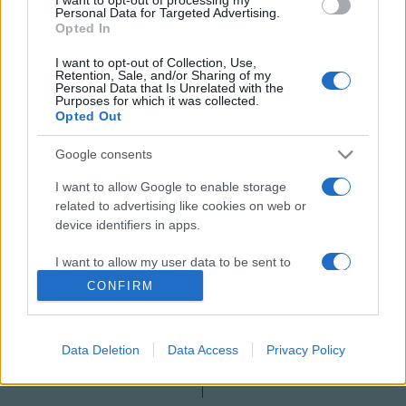
KÖVETKEZŐ ESEMÉNY
Personal Data for Targeted Advertising.
Opted In
I want to opt-out of Collection, Use,
BOTH MIKLÓS
DÍJÁTADÓ
EMLÉKKONCERT
ÉVFORDULÓ
Retention, Sale, and/or Sharing of my
Personal Data that Is Unrelated with the
HAGYOMÁNYOK HÁZA
HALMOS BÉLA
KONCERT
PRÍMÁS
Purposes for which it was collected.
PROGRAM
TÁNCHÁZMOZGALOM
Opted Out
Halmos Béla-emlékkoncert a
Hagyományok Házában
Google consents
IDŐPONT:
2026. JÚN. 4. 19:00–21:00
I want to allow Google to enable storage
HELYSZÍN:
BUDAPEST, CORVIN TÉR 8.
related to advertising like cookies on web or
device identifiers in apps.
I want to allow my user data to be sent to
Google for online advertising purposes.
CONFIRM
I want to allow Google to send me
personalized advertising.
Data Deletion
Data Access
Privacy Policy
I want to allow Google to enable storage
related to analytics like cookies on web or