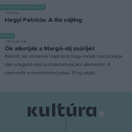
KORTÁRS IRODALOM
PRÓZA
Hegyi Patrícia: A lila vájling
HÍREK
IRODALOM
Ők alkotják a Margó-díj zsűrijét
Kiderült, kik döntenek majd arról, hogy melyik szerző kapja
idén a legjobb első prózakötetnek járó elismerést. A
szervezők a nevezéseket június 30-ig várják.