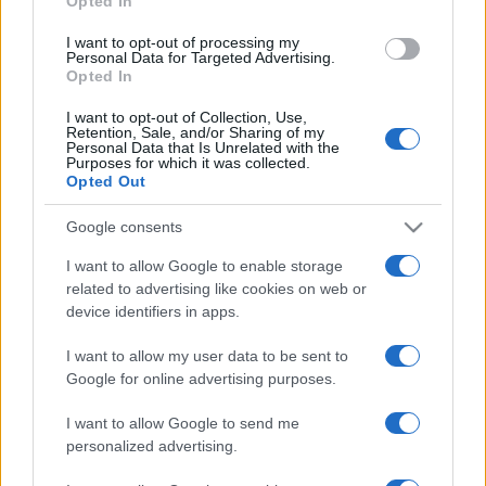
Opted In
lábam előtt ült
I want to opt-out of processing my
egy madár, majd felröppent –
Personal Data for Targeted Advertising.
Opted In
Nehezebb lettem.
I want to opt-out of Collection, Use,
Retention, Sale, and/or Sharing of my
A kép illusztráció. Forrás: Fortepan / Berkó Pál
Personal Data that Is Unrelated with the
Purposes for which it was collected.
Opted Out
Google consents
I want to allow Google to enable storage
FODOR ÁKOS
IRODALOM
KÖLTÉSZET
VERS
related to advertising like cookies on web or
device identifiers in apps.
MEGOSZTÁS
I want to allow my user data to be sent to
Google for online advertising purposes.
I want to allow Google to send me
personalized advertising.
EZ IS ÉRDEKELHETI