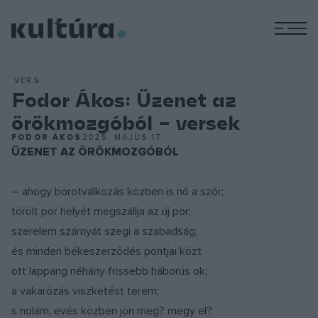
M
VERS
Fodor Ákos: Üzenet az
örökmozgóból – versek
FODOR ÁKOS
2025. MÁJUS 17.
ÜZENET AZ ÖRÖKMOZGÓBÓL
– ahogy borotválkozás közben is nő a szőr;
törölt por helyét megszállja az új por;
szerelem szárnyát szegi a szabadság;
és minden békeszerződés pontjai közt
ott lappang néhány frissebb háborús ok;
a vakarózás viszketést terem;
s nolám, evés közben jön meg? megy el?