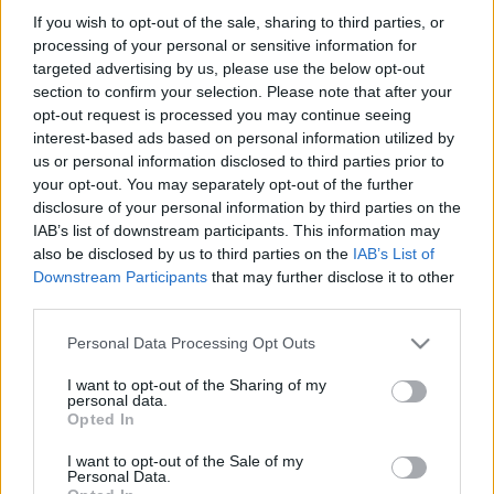
nem a függöny, nem a szél. A lebbenés
If you wish to opt-out of the sale, sharing to third parties, or
processing of your personal or sensitive information for
targeted advertising by us, please use the below opt-out
section to confirm your selection. Please note that after your
opt-out request is processed you may continue seeing
interest-based ads based on personal information utilized by
3 NEGATÍV SZÓ
us or personal information disclosed to third parties prior to
your opt-out. You may separately opt-out of the further
n i n c s
disclosure of your personal information by third parties on the
IAB’s list of downstream participants. This information may
also be disclosed by us to third parties on the
IAB’s List of
s e m m i
Downstream Participants
that may further disclose it to other
third parties.
b a j
Please note that this website/app uses one or more Google
Personal Data Processing Opt Outs
services and may gather and store information including but
not limited to your visit or usage behaviour. You may click to
I want to opt-out of the Sharing of my
personal data.
grant or deny consent to Google and its third-party tags to
Opted In
use your data for below specified purposes in below Google
A
HAIKU
consent section.
I want to opt-out of the Sale of my
Personal Data.