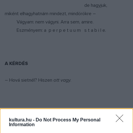
de hagyjuk,
miként elhagyhatnám mindezt, mindörökre –
Vágyam: nem vágyni. Arra sem, amire.
Eszményem: a p e r p e t u u m s t a b i l e.
A KÉRDÉS
– Hová sietnél? Hiszen
ott vagy.
SZERELEM
kultura.hu -
Do Not Process My Personal
Information
ahogy a szél meglebbenti a függönyt: