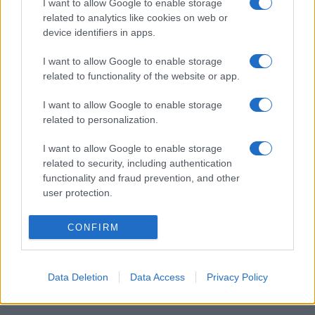
I want to allow Google to enable storage
related to analytics like cookies on web or
AJÁNLÓ
device identifiers in apps.
PROGRAM
Erre a tíz kérdésre biztosan választ kapsz
I want to allow Google to enable storage
az Irodalmi Szigligeten!
related to functionality of the website or app.
A Szigligeti Alkotóház augusztusban új találkozások
I want to allow Google to enable storage
otthonává válik: augusztus 22-én az Irodalmi Szigliget egész
related to personalization.
napos programsorozatán egyszerre elevenedik meg a múlt
és válnak hallhatóvá a jövő hangjai.
I want to allow Google to enable storage
related to security, including authentication
functionality and fraud prevention, and other
HÍREK
user protection.
IRODALOM
Németországban ismerték el Visky
CONFIRM
András regényét
A Kossuth- és József Attila-díjas író Kitelepítés című
művének német kiadása, a Die Aussiedlung kapta a
Data Deletion
Data Access
Privacy Policy
Nemzetközi Irodalmi Díjat.