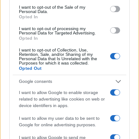
Jelenet a Dögsúly című filmből. Fotó: Friss Hús Budapest
consent section.
I want to opt-out of the Sale of my
Nemzetközi Rövidfilmfesztivál
Personal Data.
Opted In
I want to opt-out of processing my
Fresh Meet Work in Progress díj
Personal Data for Targeted Advertising.
Opted In
I want to opt-out of Collection, Use,
Amellett, hogy a Friss Hús az Oscar-kvalifikáló státuszt
Retention, Sale, and/or Sharing of my
Personal Data that Is Unrelated with the
elnyerte, a szakmai programok terén is új szintre lépett: első
Purposes for which it was collected.
Opted Out
ízben rendezték meg saját filmes vásárukat és filmipari
eseményüket, a Fresh Meet Marketet. A Fresh Meet Work in
Google consents
Progress díjat annak az ígéretes rövidfilmnek ítélték, amely
I want to allow Google to enable storage
még gyártás vagy utómunka alatt áll. Célja, hogy a még
related to advertising like cookies on web or
befejezetlen filmek is reflektorfénybe kerüljenek, ami a film
device identifiers in apps.
fejlesztésének irányára is kedvező hatással lehet.
I want to allow my user data to be sent to
Google for online advertising purposes.
A zsűri (Makk Lili vágó és Ternyik Máté colorist) a
Valami vad
I want to allow Google to send me
(r. Konrád Zsuzsanna, Knopp Eszter) című projektet díjazta.