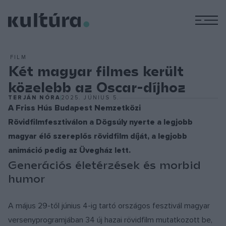
M
FILM
Két magyar filmes került
közelebb az Oscar-díjhoz
TERJÁN NÓRA
2025. JÚNIUS 5.
A Friss Hús Budapest Nemzetközi
Rövidfilmfesztiválon a Dögsúly nyerte a legjobb
magyar élő szereplős rövidfilm díját, a legjobb
animáció pedig az Üvegház lett.
Generációs életérzések és morbid
humor
A május 29-től június 4-ig tartó országos fesztivál magyar
versenyprogramjában 34 új hazai rövidfilm mutatkozott be,