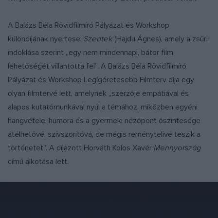
A Balázs Béla Rövidfilmíró Pályázat és Workshop
különdíjának nyertese:
Szentek
(Hajdu Ágnes), amely a zsűri
indoklása szerint „egy nem mindennapi, bátor film
lehetőségét villantotta fel”. A Balázs Béla Rövidfilmíró
Pályázat és Workshop Legígéretesebb Filmterv díja egy
olyan filmtervé lett, amelynek „szerzője empátiával és
alapos kutatómunkával nyúl a témához, miközben egyéni
hangvétele, humora és a gyermeki nézőpont őszintesége
átélhetővé, szívszorítóvá, de mégis reménytelivé teszik a
történetet”. A díjazott Horváth Kolos Xavér
Mennyország
című alkotása lett.