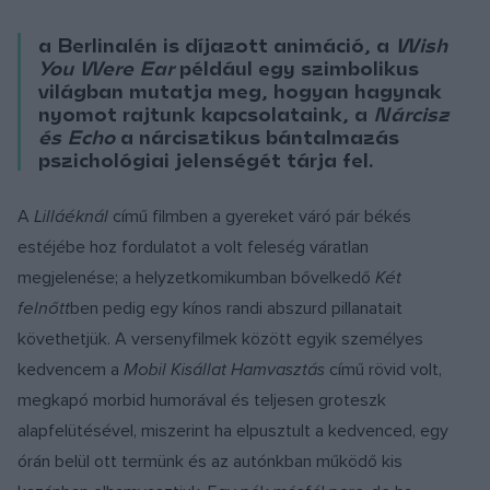
a Berlinalén is díjazott animáció, a
Wish
You Were Ear
például egy szimbolikus
világban mutatja meg, hogyan hagynak
nyomot rajtunk kapcsolataink, a
Nárcisz
és Echo
a nárcisztikus bántalmazás
pszichológiai jelenségét tárja fel.
A
Lilláéknál
című filmben a gyereket váró pár békés
estéjébe hoz fordulatot a volt feleség váratlan
megjelenése; a helyzetkomikumban bővelkedő
Két
felnőtt
ben pedig egy kínos randi abszurd pillanatait
követhetjük. A versenyfilmek között egyik személyes
kedvencem a
Mobil Kisállat Hamvasztás
című rövid volt,
megkapó morbid humorával és teljesen groteszk
alapfelütésével, miszerint ha elpusztult a kedvenced, egy
órán belül ott termünk és az autónkban működő kis