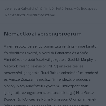
Jelenet a Kutyafül című filmből. Fotó: Friss Hús Budapest
Nemzetközi Rövidfilmfesztivál
Nemzetközi versenyprogram
A nemzetközi versenyprogram zsűrije (Jing Haase kurátor
és rövidfilmszakértő, a Nordisk Panorama és a Svéd
Filmintézet korábbi fesztiváligazgatója, Sadhbh Murphy, a
Network Ireland Television [NITV] értékesítési és
beszerzési igazgatója, Turai Balázs animációsfilm-rendező
és Vincze Zsuzsanna jogász, filmrendező, producer, a
Moholy-Nagy Művészeti Egyetem Filmközpontjának
igazgatója, az egyetem szenátusának tagja) Nina Gantz
Wander to Wonder
és Rúnar Rúnarsson
O
című filmjének