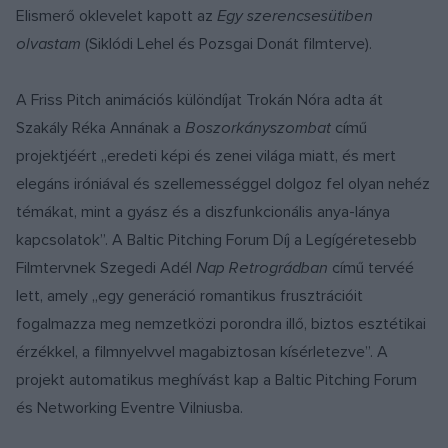
Elismerő oklevelet kapott az
Egy szerencsesütiben
olvastam
(Siklódi Lehel és Pozsgai Donát filmterve).
A Friss Pitch animációs különdíjat Trokán Nóra adta át
Szakály Réka Annának a
Boszorkányszombat
című
projektjéért „eredeti képi és zenei világa miatt, és mert
elegáns iróniával és szellemességgel dolgoz fel olyan nehéz
témákat, mint a gyász és a diszfunkcionális anya-lánya
kapcsolatok”. A Baltic Pitching Forum Díj a Legígéretesebb
Filmtervnek Szegedi Adél
Nap Retrográdban
című tervéé
lett, amely „egy generáció romantikus frusztrációit
fogalmazza meg nemzetközi porondra illő, biztos esztétikai
érzékkel, a filmnyelvvel magabiztosan kísérletezve”. A
projekt automatikus meghívást kap a Baltic Pitching Forum
és Networking Eventre Vilniusba.