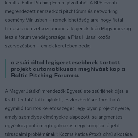
került a Baltic Pitching Forum jóvoltából. A BPF évente
megrendezett nemzetközi pitchfórum és networking
esemény Vilniusban – remek lehetőség arra, hogy fiatal
filmesek nemzetközi porondra lépjenek. Idén Magyarország
lesz a fórum vendégországa, a Friss Hússal közös
szervezésben – ennek keretében pedig
a zsűri által legígéretesebbnek tartott
projekt automatikusan meghívást kap a
Baltic Pitching Forumra.
A Magyar Játékfilmrendezők Egyesülete zsűrijének díját, a
Kraft Rental által felajánlott, eszközbérlésre fordítható
egymillió forintos keretösszeget „egy olyan projekt nyerte,
amely személyes élményekre alapozott, sallangmentes,
egyénközpontú megfogalmazása egy komplex, égető
társadalmi problémának”: Kozma Katica
Praxis
című alkotása.