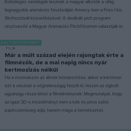
Különleges vendégek lesznek a magyar alkotók a világ
legnagyobb animációs fesztiválján Annecy-ben a Friss Hús
filmfesztivál közvetítésével. A dedikált pich program
résztvevőit a Magyar Animációs Pitchfórumon választják ki.
KULTÚRTÖRTÉNET
FILM
Már a múlt század elején rajongtak érte a
filmnézők, de a mai napig nincs nyár
kertmozizás nélkül
Ha a mozivászon az álmok kiterjesztése, akkor a kertmozi
ezt a vásznat a végtelenségig feszíti ki, hiszen az égbolt
ugyanúgy része lehet a filmélménynek. Megmutatjuk, hogy
az igazi 3D-s moziélményt nem a kék és piros színű
papírszemüveg adja, hanem maga a természetet.