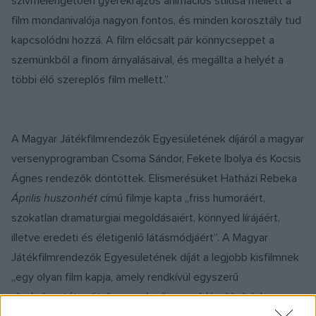
szívmelengetően gyerekrajzos animációs stílusa mellett a
film mondanivalója nagyon fontos, és minden korosztály tud
kapcsolódni hozzá. A film előcsalt pár könnycseppet a
szemünkből a finom árnyalásaival, és megállta a helyét a
többi élő szereplős film mellett.”
A Magyar Játékfilmrendezők Egyesületének díjáról a magyar
versenyprogramban Csoma Sándor, Fekete Ibolya és Kocsis
Ágnes rendezők döntöttek. Elismerésüket Hatházi Rebeka
Április huszonhét
című filmje kapta „friss humoráért,
szokatlan dramaturgiai megoldásaiért, könnyed lírájáért,
illetve eredeti és életigenlő látásmódjáért”. A Magyar
Játékfilmrendezők Egyesületének díját a legjobb kisfilmnek
„egy olyan film kapja, amely rendkívül egyszerű
alaphelyzetét erőteljes rendezői megoldásokkal dolgozza