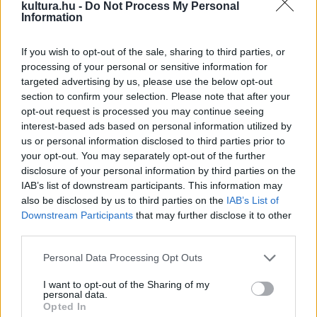
fel. Az anya és lánya történetét szellemes, életszerű
kultura.hu -
Do Not Process My Personal
Information
párbeszédekkel és eredeti képi megoldásokkal, valamint
kivételesen hiteles színészi játékkal meséli el, a feszült
If you wish to opt-out of the sale, sharing to third parties, or
drámai pillanatokat humorral ellenpontozza.” Az egymillió
processing of your personal or sensitive information for
forintos utómunka díját, melyet a Berger Studios ajánlott fel,
targeted advertising by us, please use the below opt-out
section to confirm your selection. Please note that after your
Hajmási Péter
Világvége
című filmje kapja.
opt-out request is processed you may continue seeing
interest-based ads based on personal information utilized by
us or personal information disclosed to third parties prior to
your opt-out. You may separately opt-out of the further
disclosure of your personal information by third parties on the
IAB’s list of downstream participants. This information may
also be disclosed by us to third parties on the
IAB’s List of
Downstream Participants
that may further disclose it to other
third parties.
Please note that this website/app uses one or more Google
Personal Data Processing Opt Outs
services and may gather and store information including but
not limited to your visit or usage behaviour. You may click to
I want to opt-out of the Sharing of my
personal data.
grant or deny consent to Google and its third-party tags to
Opted In
use your data for below specified purposes in below Google