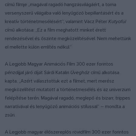
című filmje „magával ragadó hangzásvilágáért, a torna
versenyszerű világába való lenyűgöző bepillantásért és a
kreatív történetmesélésért”, valamint Vácz Péter
Kutyafül
című alkotása: „Ez a film meghatott minket érett
rendezésével és őszinte megközelítésével. Nem mehettünk
el mellette külön említés nélkül.”
A Legjobb Magyar Animációs Film 300 ezer forintos
pénzdíjjal járó díját Sárdi Katalin
Üvegház
című alkotása
kapta. „Azért választottuk ezt a filmet, mert merész
megközelítést mutatott a történetmesélés és az univerzum
felépítése terén. Magával ragadó, meglepő és bizarr, trippes
narratívával és lenyűgöző animációs stílussal” – mondta a
zsűri.
A Legjobb magyar élőszereplős rövidfilm 300 ezer forintos