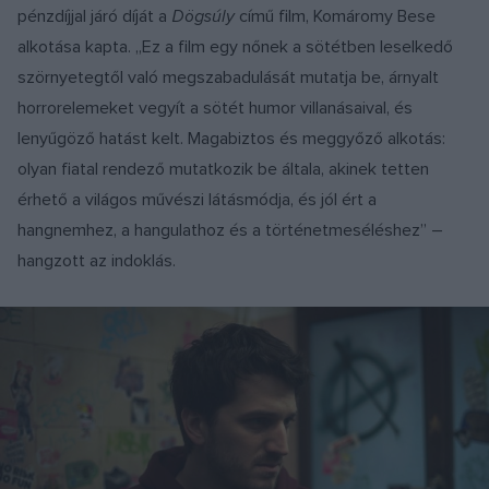
pénzdíjjal járó díját a
Dögsúly
című film, Komáromy Bese
alkotása kapta. „Ez a film egy nőnek a sötétben leselkedő
szörnyetegtől való megszabadulását mutatja be, árnyalt
horrorelemeket vegyít a sötét humor villanásaival, és
lenyűgöző hatást kelt. Magabiztos és meggyőző alkotás:
olyan fiatal rendező mutatkozik be általa, akinek tetten
érhető a világos művészi látásmódja, és jól ért a
hangnemhez, a hangulathoz és a történetmeséléshez” –
hangzott az indoklás.