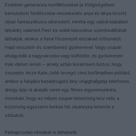
Ezekben generációs konfliktusokat (a
Világvégé
ben
bemutatott fürdőszobai veszekedés anya és lánya között
olyan fantasztikusra sikeredett, mintha egy valódi kiabálást
látnánk), valamint Pest és vidék klasszikus szembeállítását
láthatjuk, amikor a fiatal főszereplő elszakad otthonától,
majd visszatér és szembenéz gyökereivel. Vagy csupán
elvágyódik a nagyvárosba vagy külföldre, és gyökeresen
más életet remél – amely aztán korántsem biztos, hogy
összejön. Incze Kata
Jobb levegő
című kisfilmjében például,
amikor a falujába hazalátogató lány végighallgatja telefonon,
ahogy épp rá akarják venni egy filmes ingyenmunkára,
mondván, hogy ez milyen szuper lehetőség lesz neki, a
közönség egyszerre horkan fel, olyannyira ismerős a
szituáció.
Párkapcsolati témákat is láthatunk: