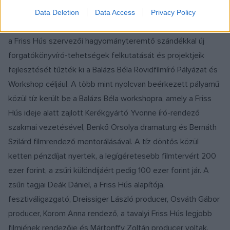
A Pitchfórum mellett idén harmadszor a kisfilmes
Data Deletion
Data Access
Privacy Policy
forgatókönyvek fejlesztése is hangsúlyos szerepet kapott:
a Friss Hús szervezői hagyományteremtő szándékkal új
forgatókönyvíró-tehetségek felkutatását és projektjeik
fejlesztését tűzték ki a Balázs Béla Rövidfilmíró Pályázat és
Workshop céljául. A több mint nyolcvan beérkezett pályamű
közül tíz került be a Balázs Béla workshopra, amely a Friss
Hús ideje alatt zajlott Kerékgyártó Yvonne író-rendező
szakmai vezetésével, Benkő Orsolya dramaturg és Bernáth
Szilárd filmrendező mentorálásával. A tíz döntős közül
ketten pénzdíjat nyertek, a legígéretesebb filmtervért 200
ezer forint, a zsűri különdíjáért pedig 100 ezer forint jár. A
zsűri tagjai Deák Dániel, a Friss Hús alapítója,
fesztiváligazgató, Dreissiger László producer, Osváth Gábor
producer, Korom Anna rendező, a tavalyi Friss Hús legjobb
filmjének rendezője és Mártonffy Zoltán producer voltak.