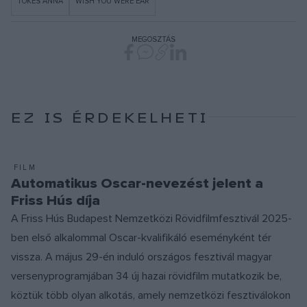
TŐKÉS ANNA
WISH YOU WERE EAR
MEGOSZTÁS
EZ IS ÉRDEKELHETI
FILM
Automatikus Oscar-nevezést jelent a
Friss Hús díja
A Friss Hús Budapest Nemzetközi Rövidfilmfesztivál 2025-
ben első alkalommal Oscar-kvalifikáló eseményként tér
vissza. A május 29-én induló országos fesztivál magyar
versenyprogramjában 34 új hazai rövidfilm mutatkozik be,
köztük több olyan alkotás, amely nemzetközi fesztiválokon