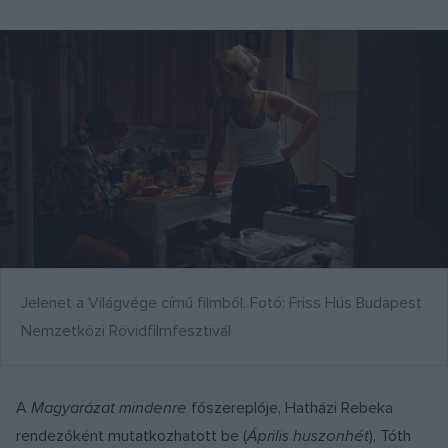
Jelenet a Világvége című filmből. Fotó: Friss Hús Budapest
Nemzetközi Rövidfilmfesztivál
A
Magyarázat mindenre
főszereplője, Hatházi Rebeka
rendezőként mutatkozhatott be (
Április huszonhét
), Tóth