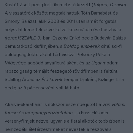
Kristóf Zsolt pedig két filmmel is érkezett (
Túlpart, Denisa
).
A visszatérők között megtalálhattuk Tóth Barnabást és
Simonyi Balázst, akik 2003 és 2011 után ismét forgatási
helyszínt kerestek esve-kelve, kocsmában észt osztva a
(terep)SZEMLE 3.
-ban, Eszenyi Enikő pedig Budavári Balázs
bemutatkozó kisfilmjében, a
Boldog emberek
című sci-fi
boldogságdoktoraként tért vissza. Pelsőczy Réka a
Világvége
aggódó anyafigurájaként és az
Ugar
modern
rabszolgaság témáját feszegető rövidfilmben is feltűnt,
Schilling Árpád az
Élő kövek
terapeutájaként, Kizlinger Lilla
pedig az ő pácienseként volt látható.
Akarva-akaratlanul is sokszor eszembe jutott a
Van valami
furcsa és megmagyarázhatatlan...
a Friss Hús idei
versenyfilmjeit nézve, ugyanis a fiatal alkotók több ízben is
nemzedéki életérzésfilmeket neveztek a fesztiválra.