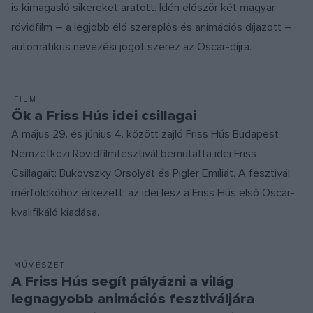
is kimagasló sikereket aratott. Idén először két magyar
rövidfilm – a legjobb élő szereplős és animációs díjazott –
automatikus nevezési jogot szerez az Oscar-díjra.
FILM
Ők a Friss Hús idei csillagai
A május 29. és június 4. között zajló Friss Hús Budapest
Nemzetközi Rövidfilmfesztivál bemutatta idei Friss
Csillagait: Bukovszky Orsolyát és Pigler Emíliát. A fesztivál
mérföldkőhöz érkezett: az idei lesz a Friss Hús első Oscar-
kvalifikáló kiadása.
MŰVÉSZET
A Friss Hús segít pályázni a világ
legnagyobb animációs fesztiváljára