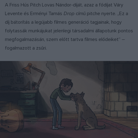
A Friss Hús Pitch Lovas Nándor-díját, azaz a fődíjat Váry
Levente és Erményi Tamás
Drop
című pitche nyerte. „Ez a
díj bátorítás a legújabb filmes generáció tagjainak, hogy
folytassák munkájukat jelenlegi társadalmi állapotunk pontos
megfogalmazásán, szem előtt tartva filmes elődeiket” –
fogalmazott a zsűri.