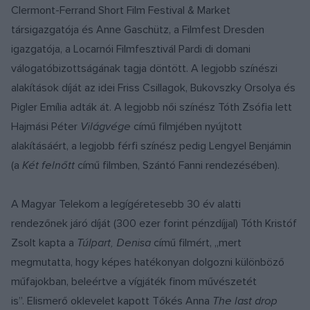
Clermont-Ferrand Short Film Festival & Market
társigazgatója és Anne Gaschütz, a Filmfest Dresden
igazgatója, a Locarnói Filmfesztivál Pardi di domani
válogatóbizottságának tagja döntött. A legjobb színészi
alakítások díját az idei Friss Csillagok, Bukovszky Orsolya és
Pigler Emília adták át. A legjobb női színész Tóth Zsófia lett
Hajmási Péter
Világvége
című filmjében nyújtott
alakításáért, a legjobb férfi színész pedig Lengyel Benjámin
(a
Két felnőtt
című filmben, Szántó Fanni rendezésében).
A Magyar Telekom a legígéretesebb 30 év alatti
rendezőnek járó díját (300 ezer forint pénzdíjjal) Tóth Kristóf
Zsolt kapta a
Túlpart, Denisa
című filmért, „mert
megmutatta, hogy képes hatékonyan dolgozni különböző
műfajokban, beleértve a vígjáték finom művészetét
is”. Elismerő oklevelet kapott Tőkés Anna
The last drop