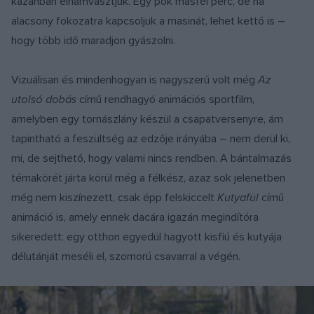
kazánban elhamvasztjuk. Egy pók másfél perc, de ha
alacsony fokozatra kapcsoljuk a masinát, lehet kettő is –
hogy több idő maradjon gyászolni.
Vizuálisan és mindenhogyan is nagyszerű volt még
Az
utolsó dobás
című rendhagyó animációs sportfilm,
amelyben egy tornászlány készül a csapatversenyre, ám
tapintható a feszültség az edzője irányába – nem derül ki,
mi, de sejthető, hogy valami nincs rendben. A bántalmazás
témakörét járta körül még a félkész, azaz sok jelenetben
még nem kiszínezett, csak épp felskiccelt
Kutyafül
című
animáció is, amely ennek dacára igazán megindítóra
sikeredett: egy otthon egyedül hagyott kisfiú és kutyája
délutánját meséli el, szomorú csavarral a végén.