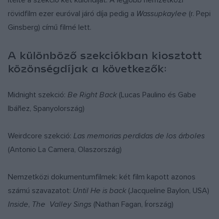
ítélte a szekció két különdíját. A legjobb nemzetközi
rövidfilm ezer euróval járó díja pedig a
Wassupkaylee
(r. Pepi
Ginsberg) című filmé lett.
A különböző szekciókban kiosztott
közönségdíjak a következők:
Midnight szekció:
Be Right Back
(Lucas Paulino és Gabe
Ibáñez, Spanyolország)
Weirdcore szekció:
Las memorias perdidas de los árboles
(Antonio La Camera, Olaszország)
Nemzetközi dokumentumfilmek: két film kapott azonos
számú szavazatot:
Until He is back
(Jacqueline Baylon, USA)
Inside
,
The Valley Sings
(Nathan Fagan, Írország)