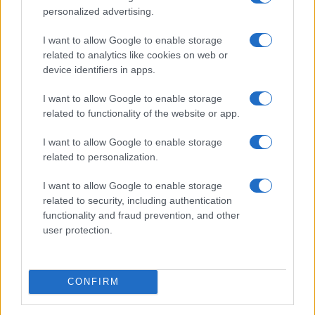
personalized advertising.
Elmondásuk szerint „a
Valami vad
egy szűk pesti
fürdőszobába zárt család mindennapjaiban és
I want to allow Google to enable storage
related to analytics like cookies on web or
konfliktusaiban munkáló népi hiedelmeket, babonákat és a
device identifiers in apps.
mindannyiunk érzelmeit, gondolatait meghatározó archaikus
képzeletet mutatja meg, miközben a film sajátos, közép-
I want to allow Google to enable storage
related to functionality of the website or app.
kelet-európai humorral írja újra Kafka
Átváltozás
át. A
társadalmi mobilitás generációkon belüli feszültségeit egy
I want to allow Google to enable storage
eminens diák nézőpontján keresztül érzékenyen,
related to personalization.
ugyanakkor szatirikusan viszi színre. A készülő filmterv iránt
I want to allow Google to enable storage
a Fresh Meet Marketre meghívott sales ügynökök,
related to security, including authentication
forgalmazók és fesztiválválogatók is élénk érdeklődést
functionality and fraud prevention, and other
user protection.
mutatnak, komoly potenciált látnak benne.”
Balázs Béla Rövidfilmíró Pályázat
CONFIRM
és Workshop