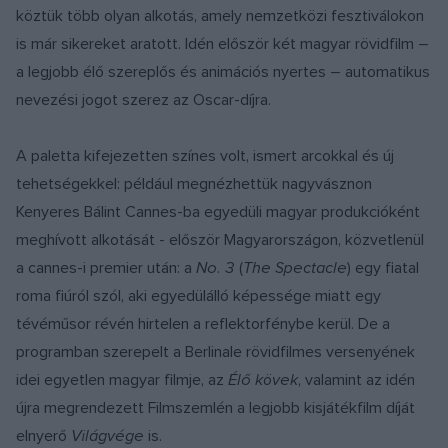
köztük több olyan alkotás, amely nemzetközi fesztiválokon
is már sikereket aratott. Idén először két magyar rövidfilm –
a legjobb élő szereplős és animációs nyertes – automatikus
nevezési jogot szerez az Oscar-díjra.
A paletta kifejezetten színes volt, ismert arcokkal és új
tehetségekkel: például megnézhettük nagyvásznon
Kenyeres Bálint Cannes-ba egyedüli magyar produkcióként
meghívott alkotását - először Magyarországon, közvetlenül
a cannes-i premier után: a
No. 3
(
The Spectacle
) egy fiatal
roma fiúról szól, aki egyedülálló képessége miatt egy
tévéműsor révén hirtelen a reflektorfénybe kerül. De a
programban szerepelt a Berlinale rövidfilmes versenyének
idei egyetlen magyar filmje, az
Élő kövek
, valamint az idén
újra megrendezett Filmszemlén a legjobb kisjátékfilm díját
elnyerő
Világvége
is.