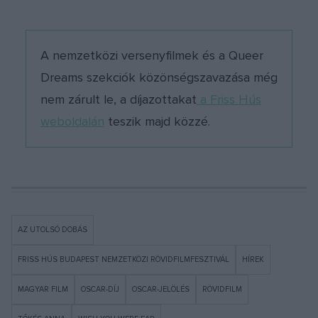
A nemzetközi versenyfilmek és a Queer
Dreams szekciók közönségszavazása még
nem zárult le, a díjazottakat
a Friss Hús
weboldalán
teszik majd közzé.
AZ UTOLSÓ DOBÁS
FRISS HÚS BUDAPEST NEMZETKÖZI RÖVIDFILMFESZTIVÁL
HÍREK
MAGYAR FILM
OSCAR-DÍJ
OSCAR-JELÖLÉS
RÖVIDFILM