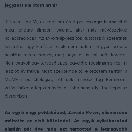
jegyzett kiállítást látni?
Ki tudja… Az MI, az irodalom és a pszichológia hármasából
meg lehetne álmodni valamit, akár más művészekkel
kollaborációban. Az MI-önképkészítős kutatásból szeretnék
valamikor egy kiállítást, csak nem tudom, hogyan kellene
nekilátni megszervezni, meg ugye ez is sok időt követel.
Nem vagyok egy tervező típus, egyelőre fogalmam sincs, mi
lesz öt év múlva. Most szeptembertől elkezdtem tanítani a
MOME-n pszichológiát, ott sok művész fog körülvenni,
valószínűleg a képzőművészet több hangsúlyt fog kapni az
életemben.
Az egyik nagy példaképed, Závada Péter, elismerően
méltatta az első kötetedet. Az egyik nyilatkozatod
alapján pár éve még ezt tartottad a legnagyobb