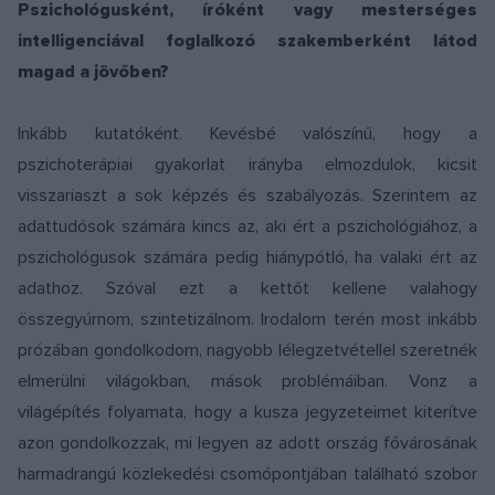
Pszichológusként, íróként vagy mesterséges
intelligenciával foglalkozó szakemberként látod
magad a jövőben?
Inkább kutatóként. Kevésbé valószínű, hogy a
pszichoterápiai gyakorlat irányba elmozdulok, kicsit
visszariaszt a sok képzés és szabályozás. Szerintem az
adattudósok számára kincs az, aki ért a pszichológiához, a
pszichológusok számára pedig hiánypótló, ha valaki ért az
adathoz. Szóval ezt a kettőt kellene valahogy
összegyúrnom, szintetizálnom. Irodalom terén most inkább
prózában gondolkodom, nagyobb lélegzetvétellel szeretnék
elmerülni világokban, mások problémáiban. Vonz a
világépítés folyamata, hogy a kusza jegyzeteimet kiterítve
azon gondolkozzak, mi legyen az adott ország fővárosának
harmadrangú közlekedési csomópontjában található szobor