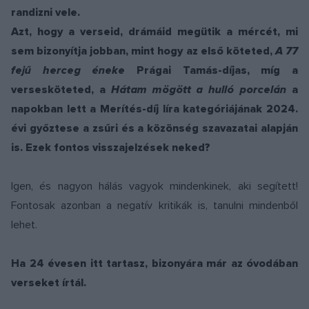
randizni vele.
Azt, hogy a verseid, drámáid megütik a mércét, mi
sem bizonyítja jobban, mint hogy az első köteted,
A 77
fejű herceg éneke
Prágai Tamás-díjas,
míg a
versesköteted,
a
Hátam mögött a hulló porcelán
a
napokban lett a Merítés-díj líra kategóriájának 2024.
évi győztese a zsűri és a közönség szavazatai alapján
is. Ezek fontos visszajelzések neked?
Igen, és nagyon hálás vagyok mindenkinek, aki segített!
Fontosak azonban a negatív kritikák is, tanulni mindenből
lehet.
Ha 24 évesen itt tartasz, bizonyára már az óvodában
verseket írtál.