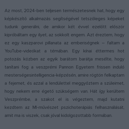
Az most, 2024-ben teljesen természetesnek hat, hogy egy
képkészítő alkalmazás segítségével tetszőleges képeket
tudunk generálni, de amikor két évvel ezelőtt először
kipróbáltam egy ilyet, az sokkolt engem. Azt éreztem, hogy
ez egy kaszparovi pillanata az emberiségnek – faltam a
YouTube-videókat a témában. Egy kínai éttermes hot
potozás közben az egyik barátom barátja mesélte, hogy
tanítani fog a veszprémi Pannon Egyetem frissen induló
mesterségesintelligencia-képzésén, amire rögtön felkaptam
a fejemet, és azzal a lendülettel meggyőztem a szüleimet,
hogy nekem erre égető szükségem van. Hát így kerültem
Veszprémbe, a szakot el is végeztem, majd kutatni
kezdtem az MI-művészet pszichoterápiás felhasználását,
amit ma is viszek, csak jóval kidolgozottabb formában.