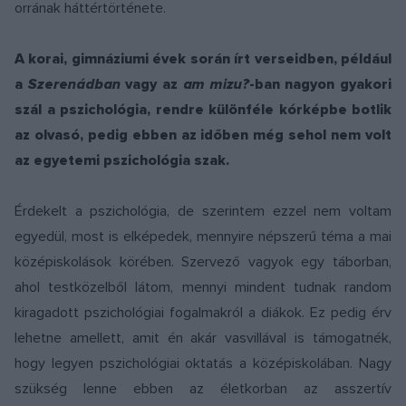
orrának háttértörténete.
A korai, gimnáziumi évek során írt verseidben, például
a
Szerenádban
vagy az
am mizu?
-ban nagyon gyakori
szál a pszichológia, rendre különféle kórképbe botlik
az olvasó, pedig ebben az időben még sehol nem volt
az egyetemi pszichológia szak.
Érdekelt a pszichológia, de szerintem ezzel nem voltam
egyedül, most is elképedek, mennyire népszerű téma a mai
középiskolások körében. Szervező vagyok egy táborban,
ahol testközelből látom, mennyi mindent tudnak random
kiragadott pszichológiai fogalmakról a diákok. Ez pedig érv
lehetne amellett, amit én akár vasvillával is támogatnék,
hogy legyen pszichológiai oktatás a középiskolában. Nagy
szükség lenne ebben az életkorban az asszertív