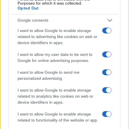
Purposes for which it was collected.
milyen irányokat látsz magad előtt?
Opted Out
Google consents
Úgy érzem, hogy nincs egy egységes lírai énem, aki
I want to allow Google to enable storage
folyamatosan változna, fejlődne. Sokféle lírai énem van,
related to advertising like cookies on web or
minden vers megteremti a magáét. Volt egy korszakom,
device identifiers in apps.
amikor valóban alanyibb, vallomásosabb verseket írtam,
I want to allow my user data to be sent to
amikor nagyon feszített a mindenféle téren megélt nem-
Google for online advertising purposes.
értés és meg nem értettség, amiket a megfogalmazáson
és versbe öntésen keresztül próbáltam megérteni. Aztán
I want to allow Google to send me
personalized advertising.
volt olyan periódus is, amikor a spiritualitáshoz, keleti
filozófiákhoz kötődő dolgok kezdtek el érdekelni – ezt az
I want to allow Google to enable storage
időszakot leginkább a
Szodoma színei
és a
Siva
című
related to analytics like cookies on web or
device identifiers in apps.
versek tükrözik. De ott vannak például a színdarabok, amik
mindezekkel párhuzamosan léteztek, és amiknek a
I want to allow Google to enable storage
related to functionality of the website or app.
megírása megint egy másféle írói hozzáállást, ha úgy
tetszik, lírai ént követelt meg. Az egymást követő