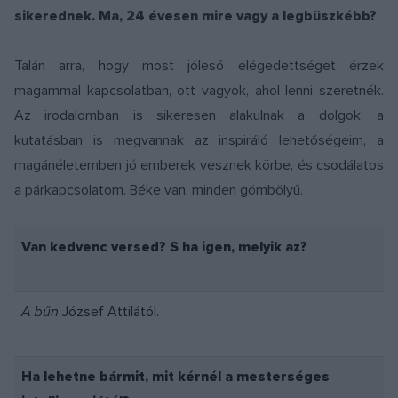
sikerednek. Ma, 24 évesen mire vagy a legbüszkébb?
Talán arra, hogy most jóleső elégedettséget érzek
magammal kapcsolatban, ott vagyok, ahol lenni szeretnék.
Az irodalomban is sikeresen alakulnak a dolgok, a
kutatásban is megvannak az inspiráló lehetőségeim, a
magánéletemben jó emberek vesznek körbe, és csodálatos
a párkapcsolatom. Béke van, minden gömbölyű.
Van kedvenc versed? S ha igen, melyik az?
A bűn
József Attilától.
Ha lehetne bármit, mit kérnél a mesterséges