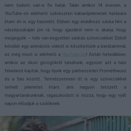
nem tudom, van-e fix határ. Talán amikor 14 évesen, a
YouTube-on elérhető szilveszteri kabaréjelenetek hatására
írtam én is egy hasonlót. Ebben egy imádkozó sáska hím a
nászéjszakáján jön rá, hogy igazából nem is akarja, hogy
megegyék – tele van kegyetlen sáskás szóviccekkel. Ebből
később egy animációs videót is készítettünk a barátaimmal,
ez még most is elérhető a
YouTube-on
! Aztán hetedikben,
amikor az ókori görögökről tanultunk, egyszer azt a házi
feladatot kaptuk, hogy írjunk egy párbeszédet Prométheusz
és a Sas között. Természetesen itt is egy szóviccekkel
terhelt jelenetet írtam, ami nagyon tetszett a
magyartanárunknak, ragaszkodott is hozzá, hogy egy nyílt
napon előadjuk a szülőknek.