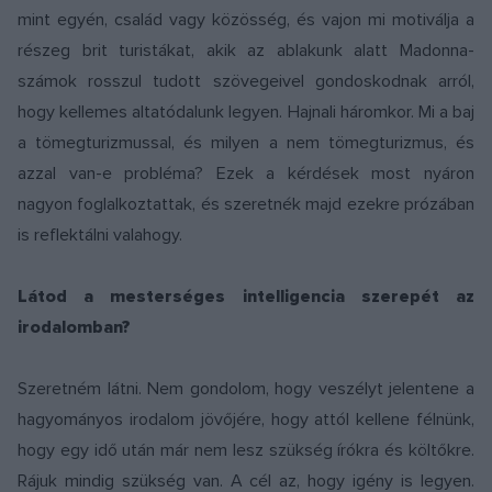
mint egyén, család vagy közösség, és vajon mi motiválja a
részeg brit turistákat, akik az ablakunk alatt Madonna-
számok rosszul tudott szövegeivel gondoskodnak arról,
hogy kellemes altatódalunk legyen. Hajnali háromkor. Mi a baj
a tömegturizmussal, és milyen a nem tömegturizmus, és
azzal van-e probléma? Ezek a kérdések most nyáron
nagyon foglalkoztattak, és szeretnék majd ezekre prózában
is reflektálni valahogy.
Látod a mesterséges intelligencia szerepét az
irodalomban?
Szeretném látni. Nem gondolom, hogy veszélyt jelentene a
hagyományos irodalom jövőjére, hogy attól kellene félnünk,
hogy egy idő után már nem lesz szükség írókra és költőkre.
Rájuk mindig szükség van. A cél az, hogy igény is legyen.