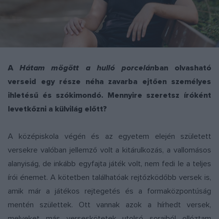
A
Hátam mögött a hulló porcelán
ban olvasható
verseid egy része néha zavarba ejtően személyes
ihletésű és szókimondó. Mennyire szeretsz íróként
levetkőzni a külvilág előtt?
A középiskola végén és az egyetem elején született
versekre valóban jellemző volt a kitárulkozás, a vallomásos
alanyiság, de inkább egyfajta játék volt, nem fedi le a teljes
írói énemet. A kötetben találhatóak rejtőzködőbb versek is,
amik már a játékos rejtegetés és a formaközpontúság
mentén születtek. Ott vannak azok a hírhedt versek,
melyeket más verseskötetek utolsó soraiból ollóztam