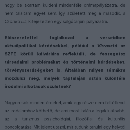
hogy be akartam küldeni mindenféle drámapályázatra, de
nem találtam egyet sem. Így született meg a második, a
Csonka Lili
, kifejezetten egy salgótarjáni pályázatra.
Előszeretettel foglalkozol a verseidben
aktuálpolitikai kérdésekkel, például a
Virrasztó
az
SZFE körüli kálváriára reflektált, de feszegetsz
társadalmi problémákat és történelmi kérdéseket,
törvényszerűségeket is. Általában milyen témákra
mozdulsz meg, melyek táptalaján aztán különféle
irodalmi alkotások születnek?
Nagyon sok minden érdekel, amik egy része nem feltétlenül
az irodalomhoz köthető, de ami most talán a legaktuálisabb,
az a turizmus pszichológiai, filozófiai és kulturális
boncolgatása. Mit jelent utazni, mit tudunk tanulni egy helytől