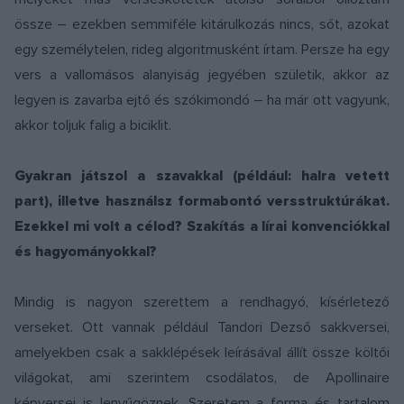
össze – ezekben semmiféle kitárulkozás nincs, sőt, azokat
egy személytelen, rideg algoritmusként írtam. Persze ha egy
vers a vallomásos alanyiság jegyében születik, akkor az
legyen is zavarba ejtő és szókimondó – ha már ott vagyunk,
akkor toljuk falig a biciklit.
Gyakran játszol a szavakkal (például: halra vetett
part), illetve használsz formabontó versstruktúrákat.
Ezekkel mi volt a célod? Szakítás a lírai konvenciókkal
és hagyományokkal?
Mindig is nagyon szerettem a rendhagyó, kísérletező
verseket. Ott vannak például Tandori Dezső sakkversei,
amelyekben csak a sakklépések leírásával állít össze költői
világokat, ami szerintem csodálatos, de Apollinaire
képversei is lenyűgöznek. Szeretem a forma és tartalom