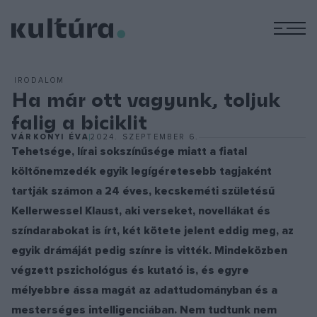
M
IRODALOM
Ha már ott vagyunk, toljuk
falig a biciklit
VÁRKONYI ÉVA
2024. SZEPTEMBER 6.
Tehetsége, lírai sokszínűsége miatt a fiatal
költőnemzedék egyik legígéretesebb tagjaként
tartják számon a 24 éves, kecskeméti születésű
Kellerwessel Klaust, aki verseket, novellákat és
színdarabokat is írt, két kötete jelent eddig meg, az
egyik drámáját pedig színre is vitték. Mindeközben
végzett pszichológus és kutató is, és egyre
mélyebbre ássa magát az adattudományban és a
mesterséges intelligenciában. Nem tudtunk nem