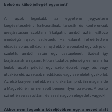
belső és külső jellegét egyaránt?
A rajzok leginkább az egyetemi jegyzeteim
kiegészítéseként funkcionálnak, tanórák és konferenciák
üresjárataiban szoktam firkálgatni, amiből aztán változó
minőségű rajzok születnek. Ha valamit félreértettem
előadás során, áthúzom, majd ebből a vonalból egy tök jó orr
születik, amiből aztán egy csatajelenet. Szóval így
burjánzanak a rajzaim. Ritkán tudatos jelenség ez nálam, ha
leülök rajzolni például egy szép épület, vagy tér, vagy
utcakép elé, az inkább meditációs vagy szemléleti gyakorlat.
Az első könyvemnél ebben is ki akartam próbálni magam, de
a Magvetőnél már nem volt bennem ilyen törekvés. A borító
színét én választottam, és azzal nagyon elégedett vagyok!
Akkor nem fogunk a közeljövőben egy, a neved alatt