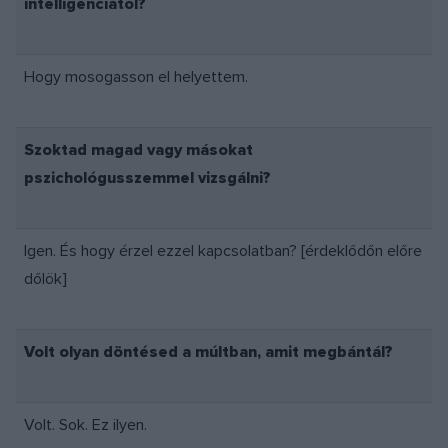
intelligenciától?
Hogy mosogasson el helyettem.
Szoktad magad vagy másokat
pszichológusszemmel vizsgálni?
Igen. És hogy érzel ezzel kapcsolatban? [érdeklődőn előre
dőlök]
Volt olyan döntésed a múltban, amit megbántál?
Volt. Sok. Ez ilyen.