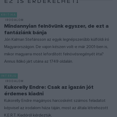
EZ IS ÉRDEKELHETI
KRITIKA
IRODALOM
Mindannyian felnövünk egyszer, de ezt a
fantáziánk bánja
Jón Kalman Stefánsson az egyik legnépszerűbb külföldi író
Magyarországon. De vajon készen volt-e már 2001-ben is,
mikor magyarra most lefordított felnövésregényét írta?
Annus Ildikó járt utána az 1749 oldalán.
INTERJÚ
IRODALOM
Kukorelly Endre: Csak az igazán jót
érdemes kiadni
Kukorelly Endre magányos harcosként számos feladatot
képvisel az irodalom háza táján, most az általa létrehozott
K.E.R.T. Kiadóról kérdeztük.