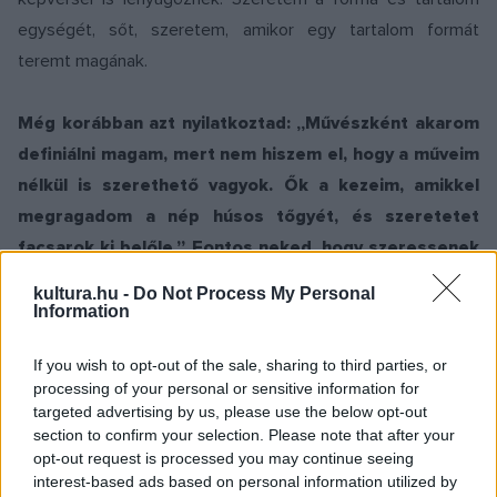
egységét, sőt, szeretem, amikor egy tartalom formát
teremt magának.
Még korábban azt nyilatkoztad: „Művészként akarom
definiálni magam, mert nem hiszem el, hogy a műveim
nélkül is szerethető vagyok. Ők a kezeim, amikkel
megragadom a nép húsos tőgyét, és szeretetet
facsarok ki belőle.” Fontos neked, hogy szeressenek
az emberek?
kultura.hu -
Do Not Process My Personal
Information
Ezt nem én mondtam, hanem az
am mizu
című versem lírai
If you wish to opt-out of the sale, sharing to third parties, or
énje! Ez a vers születésének a pillanatában a saját akkori
processing of your personal or sensitive information for
érzéseim felnagyítása, karikaturisztikus eltúlzása, a falig tolt
targeted advertising by us, please use the below opt-out
bicikli. Volt érzésmagja ennek a megfogalmazásnak, de az
section to confirm your selection. Please note that after your
opt-out request is processed you may continue seeing
ebből nem visszafejthető. Ebben nem értünk egyet Locker
interest-based ads based on personal information utilized by
Dáviddal, aki az egyik könyvbemutatóján kihangsúlyozta,