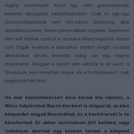
regény eseményeit. Kicsit úgy, mint gyermekkorunk
kedvenc lapozgatós kalandfüzeteiben. Csak itt egy-egy
történetelágazásnál nem két-három lehetőség állna
rendelkezésünkre, hanem potenciálisan végtelen. Szerintem
nem kell félnünk ezektől a technikai lehetőségektől, hiszen
nem fogják leváltani a klasszikus módon megírt irodalmi
alkotásokat. Kevés intimebb dolog van egy regény
olvasásánál. Ahogyan a repülő sem váltotta le az autót, a
fényképek sem temették maguk alá a festményeket, csak
kiegészítették őket.
Ha már képzőművészet: kicsi korod óta rajzolsz, a
Nincs
folyóiratnál illusztrátorként is dolgoztál, az első
könyvedet magad illusztráltad, és a borítótervét is te
készítetted. Ez akkor ösztönösen jött belőled, vagy
tudatosan akartad egy kézben tartani a könyved