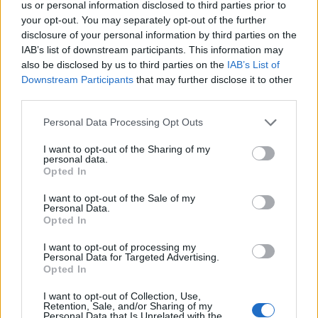
us or personal information disclosed to third parties prior to
hogy az ő verseiben nem a lírai én beszél, hanem Locker
your opt-out. You may separately opt-out of the further
disclosure of your personal information by third parties on the
Dávid. Én szeretném elválasztani a lírai ént Kellerwessel
IAB’s list of downstream participants. This information may
Klaustól, számomra ez az írásaim szabadságának a záloga.
also be disclosed by us to third parties on the
IAB’s List of
Ne azon kelljen aggódni, hogy mit fognak gondolni rólam
Downstream Participants
that may further disclose it to other
third parties.
emberek, elég legyen törekedni arra, hogy jelentsen
számukra valamit. Függetleníteni akarom magamat a leírt
Please note that this website/app uses one or more Google
Personal Data Processing Opt Outs
services and may gather and store information including but
soroktól, akkor is, ha húsba vágó vallomásosság van bennük.
not limited to your visit or usage behaviour. You may click to
I want to opt-out of the Sharing of my
Ha van egy szerelmi bánatról szóló vers, akkor az olvasónak
personal data.
grant or deny consent to Google and its third-party tags to
Opted In
ne kelljen automatikusan arra gondolni, hogy engem is
use your data for below specified purposes in below Google
consent section.
pontosan ez a lelki kín gyötör, ha pedig épp szerelmi bánat
I want to opt-out of the Sale of my
Personal Data.
gyötör, legyen lehetőségem arra, hogy kicseréljem a lány
Opted In
hajszínét, beleillesszek a versbe egy olyan mozzanatot, ami
I want to opt-out of processing my
nem velem történt meg, vagy kicseréljem az egészet egy
Personal Data for Targeted Advertising.
Opted In
autósüldözésre.
I want to opt-out of Collection, Use,
Retention, Sale, and/or Sharing of my
Personal Data that Is Unrelated with the
Hogyan változott a lírai éned az elmúlt tíz év alatt, és