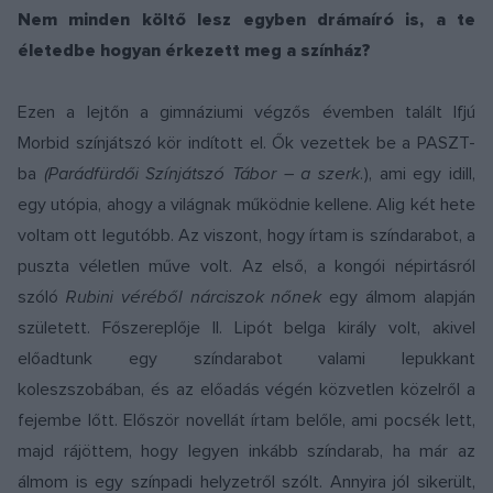
Nem minden költő lesz egyben drámaíró is, a te
életedbe hogyan érkezett meg a színház?
Ezen a lejtőn a gimnáziumi végzős évemben talált Ifjú
Morbid színjátszó kör indított el. Ők vezettek be a PASZT-
ba
(Parádfürdői Színjátszó Tábor – a szerk.
), ami egy idill,
egy utópia, ahogy a világnak működnie kellene. Alig két hete
voltam ott legutóbb. Az viszont, hogy írtam is színdarabot, a
puszta véletlen műve volt. Az első, a kongói népirtásról
szóló
Rubini véréből nárciszok nőnek
egy álmom alapján
született. Főszereplője II. Lipót belga király volt, akivel
előadtunk egy színdarabot valami lepukkant
koleszszobában, és az előadás végén közvetlen közelről a
fejembe lőtt. Először novellát írtam belőle, ami pocsék lett,
majd rájöttem, hogy legyen inkább színdarab, ha már az
álmom is egy színpadi helyzetről szólt. Annyira jól sikerült,