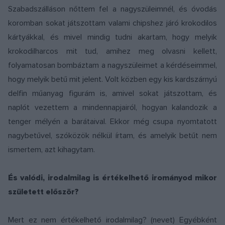
Szabadszálláson nőttem fel a nagyszüleimnél, és óvodás
koromban sokat játszottam valami chipshez járó krokodilos
kártyákkal, és mivel mindig tudni akartam, hogy melyik
krokodilharcos mit tud, amihez meg olvasni kellett,
folyamatosan bombáztam a nagyszüleimet a kérdéseimmel,
hogy melyik betű mit jelent. Volt közben egy kis kardszárnyú
delfin műanyag figurám is, amivel sokat játszottam, és
naplót vezettem a mindennapjairól, hogyan kalandozik a
tenger mélyén a barátaival. Ekkor még csupa nyomtatott
nagybetűvel, szóközök nélkül írtam, és amelyik betűt nem
ismertem, azt kihagytam.
És valódi, irodalmilag is értékelhető irományod mikor
született először?
Mert ez nem értékelhető irodalmilag? (nevet) Egyébként