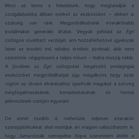
Most az lenne a feladatunk, hogy megtanuljuk a
szolgálatunkba állítani ezeket az eszközöket – ebben is
szükség van ránk. Megpróbálhatnánk interaktívabb
irodalmakat generálni általuk. Vegyük például az
Egri
csillagok
rövidített verzióját, ami hozzáférhetővé igyekszik
tenni az eredeti mű néhány értékét azoknak, akik nem
szeretnék végigolvasni a teljes művet – hiába muszáj nekik.
A jövőben az
Egri csillagok
at kiegészítő pedagógiai
eszközöket megpróbálhatjuk úgy megalkotni, hogy azok
rögtön az olvasó elvárásaihoz igazítsák magukat a szöveg
megfogalmazásának, komplexitásának és formai
jellemzőinek szintjén egyaránt.
De ennél tovább is mehetünk, teljesen interaktív
szerepjátékokkal, ahol mondjuk én magam választhatom ki,
hogy Jumurdzsák szerepébe bújva szeretném átélni a