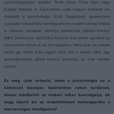
pszichológusként, például Terék Anna, Tisza Kata vagy
Kupihár Rebeka is. Egyszerűen csak nagyon érdekelt (és
érdekel!) a pszichológia. Ettől függetlenül igyekeztem
szabadon választható tantárgyakként irodalmi témájú órákat
is felvenni. Hatalmas élményt jelentettek például Somlyó
Bálint professzor esztétika-filozófia órái, amire igazából az
ismerőseim hívtak el, és ott ragadtam. Nem csak én voltam
ezzel így, óráról órára egyre több lett a külsős. Mint egy
amfiteátrumban, ültünk tömött sorokban, és ittuk minden
szavát.
Ez még csak érthető, mivel a pszichológia és a
költészet bizonyos tekintetben rokon területek,
hiszen mindkettő az emberi lelket boncolgatja, de
hogy lépett be az érdeklődésed hatósugarába a
mesterséges intelligencia?