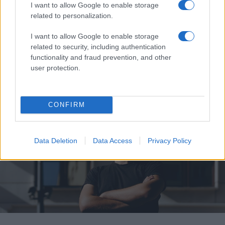
I want to allow Google to enable storage
különböző korszakok még nem álltak össze egységes ívvé,
related to personalization.
konzisztens történetté a fejemben, inkább önálló
I want to allow Google to enable storage
szigetekként léteznek.
related to security, including authentication
functionality and fraud prevention, and other
user protection.
CONFIRM
Data Deletion
Data Access
Privacy Policy