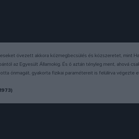
eket övezett akkora közmegbecsülés és közszeretet, mint Halmo
ántól az Egyesült Államokig. És ő aztán tényleg ment, ahová csak
otta önmagát, gyakorta fizikai paramétereit is felülírva végezte el
1973)