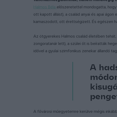
Halmos Béla
előszeretettel mondogatta, hogy 
ott kapott állást), a család anyai és apai ágon
kamaszodott, ott érettségizett. És egészen halá
Az ötgyerekes Halmos család életében tehát, m
zongoratanár lett), a szülei őt is beíratták h
idővel a gyulai szimfonikus zenekar állandó tagj
A had
módon 
kisugá
penget
A fővárosi műegyetemre kerülve mégis inkább 