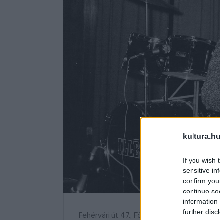
kultura.hu
If you wish 
sensitive in
confirm you
continue se
information 
further disc
Fehérvári út 47., Fővárosi Művelődési Ház