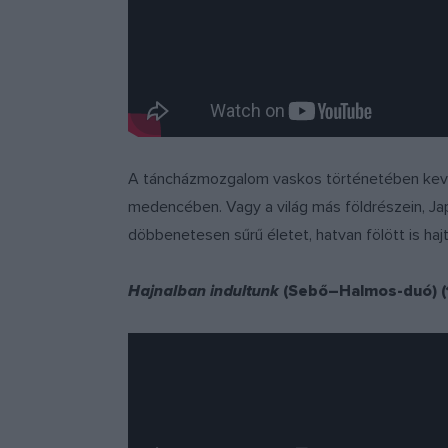
A táncházmozgalom vaskos történetében keves
medencében. Vagy a világ más földrészein, Jap
döbbenetesen sűrű életet, hatvan fölött is hajt
Hajnalban indultunk
(Sebő–
Halmos-duó) (