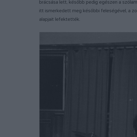
brácsása lett, később pedig egészen a szóla
itt ismerkedett meg későbbi feleségével, a zon
alapjait lefektették.