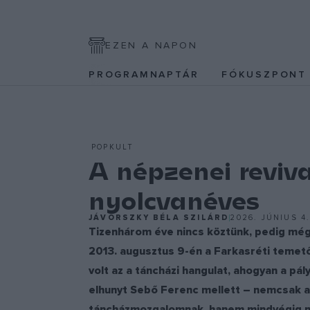
EZEN A NAPON
PROGRAMNAPTÁR
FÓKUSZPON
POPKULT
A népzenei reviv
nyolcvanéves
JÁVORSZKY BÉLA SZILÁRD
2026. JÚNIUS 4
Tizenhárom éve nincs köztünk, pedig mé
2013. augusztus 9-én a Farkasréti temető
volt az a táncházi hangulat, ahogyan a p
elhunyt Sebő Ferenc mellett – nemcsak az
táncházmozgalomnak, hanem mindvégig me