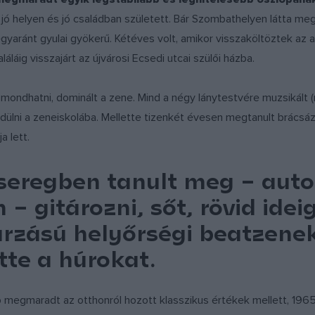
jó helyen és jó családban született. Bár Szombathelyen látta me
 egyaránt gyulai gyökerű. Kétéves volt, amikor visszaköltöztek az a
láig visszajárt az újvárosi Ecsedi utcai szülői házba.
ondhatni, dominált a zene. Mind a négy lánytestvére muzsikált (
egedülni a zeneiskolába. Mellette tizenkét évesen megtanult brácsá
a lett.
seregben tanult meg – aut
– gitározni, sőt, rövid ideig
rzású helyőrségi beatzene
te a húrokat.
megmaradt az otthonról hozott klasszikus értékek mellett, 1965