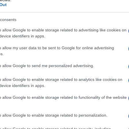
Out
 népdalok világába is. Merthogy 1969-ben egy aquincumi nemzet
consents
gy a lengyelek énekelték a maguk népdalait, ők erre képtelenek vo
vettek néhány számukra kedves népdalt, és nekiláttak gitárakkord
o allow Google to enable storage related to advertising like cookies on
evice identifiers in apps.
antósban”, a praktikus méretre szabdalt újságpapírok között rábu
 szólóban és Sebő Ferenccel duóban is benevezett a társadalommoz
o allow my user data to be sent to Google for online advertising
s.
to allow Google to send me personalized advertising.
al kiestek, a magyar népdalokkal Halmos Béla egyéniben bejutott
 gitárral kísérni. S bár ők is érezték, hogy a kettő nem feltétle
o allow Google to enable storage related to analytics like cookies on
evice identifiers in apps.
n az időkben szinte minden valamirevaló fiatal zenész keze gitár
o allow Google to enable storage related to functionality of the website
s Béla számára a
Röpülj, p
aműsorra magával vitt Sebő
o allow Google to enable storage related to personalization.
ra is – meghozta az orszá
o allow Google to enable storage related to security, including