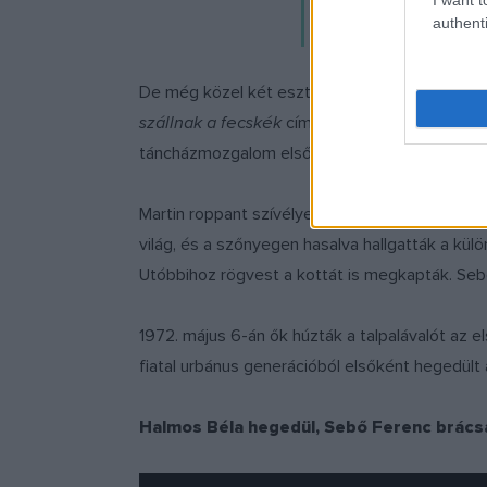
ismert
authenti
De még közel két esztendő telt el addig, mire 
szállnak a fecskék
című széki lassút. És mente
táncházmozgalom elsődleges szellemi vezéré
Martin roppant szívélyesen fogadta őket, és me
világ, és a szőnyegen hasalva hallgatták a kü
Utóbbihoz rögvest a kottát is megkapták. Sebő
1972. május 6-án ők húzták a talpalávalót az e
fiatal urbánus generációból elsőként hegedül
Halmos Béla hegedül, Sebő Ferenc brácsáz