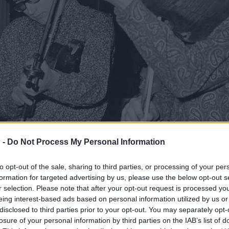
 -
Do Not Process My Personal Information
to opt-out of the sale, sharing to third parties, or processing of your per
formation for targeted advertising by us, please use the below opt-out s
r selection. Please note that after your opt-out request is processed y
eing interest-based ads based on personal information utilized by us or
disclosed to third parties prior to your opt-out. You may separately opt-
losure of your personal information by third parties on the IAB’s list of
 (FMH), Sebő Ferenc és Halmos Béla, a Sebő együttes tagjai 1975-b