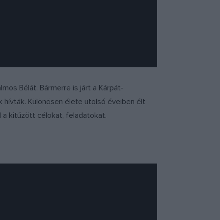
s Bélát. Bármerre is járt a Kárpát-
 hívták. Különösen élete utolsó éveiben élt
 a kitűzött célokat, feladatokat.