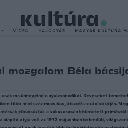
T
VIDEÓ
HAJÓGYÁR
MAGYAR KULTÚRA M
al mozgalom Béla bácsij
.
g csak ma ünnepelné a nyolcvanadikat. Keveseket temette
ben több mint száz muzsikus játszott az utolsó útján. Me
ályatársak elbúcsúztak a sokszorosan kitüntetett prímástól
 alapító atyja volt az 1972 májusában belendült, világsze
gmaradt egyik legstabilabb és leghitelesebb oszlopának