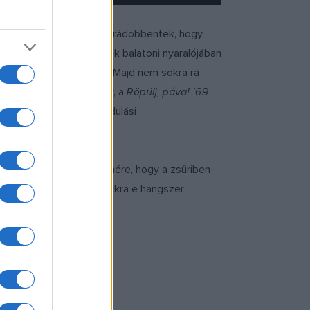
közi régészeti táborban rádöbbentek, hogy
ltak. 1969 nyarán Sebőék balatoni nyaralójában
okat pakolgatni alájuk. Majd nem sokra rá
kkant a televíziós műsor, a
Röpülj, páva! ’69
gósító hatású „felszabadulási
 a döntőbe. Annak ellenére, hogy a zsűriben
nül illik egymáshoz, számukra e hangszer
t pengetett.
áva! ’69
–
 Ferenc
gos