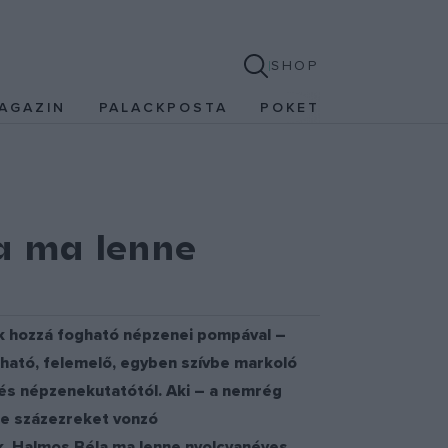
SHOP
AGAZIN
PALACKPOSTA
POKET
a ma lenne
k hozzá fogható népzenei pompával –
gható, felemelő, egyben szívbe markoló
 és népzenekutatótól. Aki – a nemrég
rte százezreket vonzó
. Halmos Béla ma lenne nyolcvanéves.