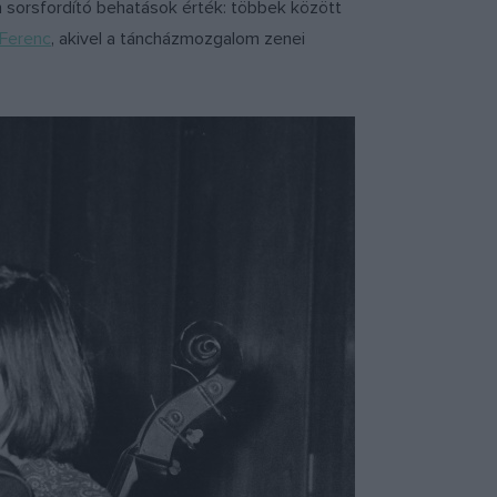
 sorsfordító behatások érték: többek között
Ferenc
, akivel a táncházmozgalom zenei