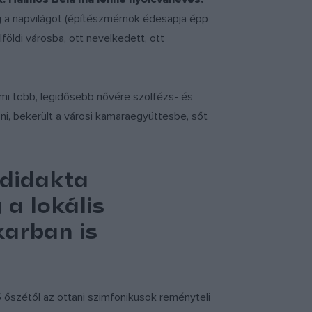
g a napvilágot (építészmérnök édesapja épp
lföldi városba, ott nevelkedett, ott
mi több, legidősebb nővére szolfézs- és
zni, bekerült a városi kamaraegyüttesbe, sőt
odidakta
 a lokális
karban is
 őszétől az ottani szimfonikusok reményteli