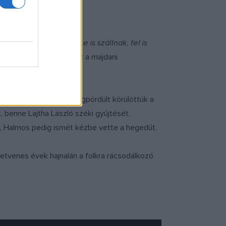
 először meghallotta a
Le is szállnak, fel is
entén Sebővel eljutottak a majdani
Hamarosan szó szerint megpördült körülöttük a
, benne Lajtha László széki gyűjtését.
 –, Halmos pedig ismét kézbe vette a hegedűt.
hetvenes évek hajnalán a folkra rácsodálkozó