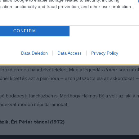
séget.
cation functionality and fraud prevention, and other user protection.
Sárosi Bálint
Zenei anyanyelvünk
című rádiósorozatában Halmos
CONFIRM
n kihullott a gitár a kezéből. Nem sokkal később rokoni szálak m
nek számító Martin Györgyhöz.
Data Deletion
Data Access
Privacy Policy
görült, hogy fiatalok is érdeklődnek ilyen régies dolgok iránt. 
lönböző eredeti hangfelvételeket. Meg a legendás
Pátria
-sorozatot
nél kitették azt a pianínóra – azon játszotta alá az akkordokat
lső budapesti táncházban is. Merthogy Halmos Béla volt az, aki a 
t adekvát módon népi dallamokat.
ik, Éri Péter táncol (1972)