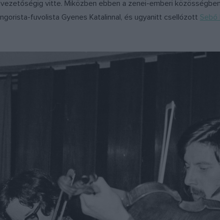
mvezetőségig vitte. Miközben ebben a zenei-emberi közösségben
gorista-fuvolista Gyenes Katalinnal, és ugyanitt csellózott
Sebő 