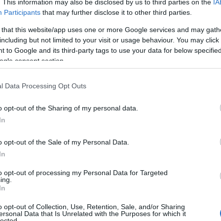
. This information may also be disclosed by us to third parties on the
IA
Participants
that may further disclose it to other third parties.
 that this website/app uses one or more Google services and may gath
umban ráadásul
szobatársak lettek
. Ott mélyült el a barátság. Ot
including but not limited to your visit or usage behaviour. You may click 
ődtek, amikor a színész Berek Kati meglátogatta a kollégiumot, ah
 to Google and its third-party tags to use your data for below specifi
amiért Beatles- és Rolling Stones-dalok helyett József Attilát én
ogle consent section.
zerkeszti azokat a József Attila-műsorába. 1970. március 8-án 
l Data Processing Opt Outs
tek. E szokatlan párosításnak hamar híre ment. Mondhatni, jó hely
o opt-out of the Sharing of my personal data.
In
72)
o opt-out of the Sale of my Personal Data.
In
to opt-out of processing my Personal Data for Targeted
ing.
In
o opt-out of Collection, Use, Retention, Sale, and/or Sharing
ersonal Data that Is Unrelated with the Purposes for which it
lected.