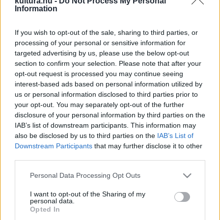
kultura.hu -
Do Not Process My Personal
lesz elérhető más nyelveken. Legutóbbi
Information
műve,
A kormányzó halála
2017-ben jelent
meg.
If you wish to opt-out of the sale, sharing to third parties, or
processing of your personal or sensitive information for
A kortárs posztmodern próza egyik nagymesterének
targeted advertising by us, please use the below opt-out
számító Murakami műveit a világ mintegy 50 nyelvére
section to confirm your selection. Please note that after your
opt-out request is processed you may continue seeing
fordították le, számos művét színpadra állították, filmre
interest-based ads based on personal information utilized by
vitték.
us or personal information disclosed to third parties prior to
your opt-out. You may separately opt-out of the further
disclosure of your personal information by third parties on the
Regényei közül a
Norvég erdő
ből csak Japánban több mint
IAB’s list of downstream participants. This information may
négymillió példányt adtak el. Magyarul is megjelent még
also be disclosed by us to third parties on the
IAB’s List of
többek közt a
Kafka a tengerparton
,
A kurblimadár
Downstream Participants
that may further disclose it to other
third parties.
krónikája
vagy az
1Q84
(Ezerkülöncszáznyolcvannégy).
Please note that this website/app uses one or more Google
Personal Data Processing Opt Outs
services and may gather and store information including but
A regények mellett több esszét és novelláskötetet is
not limited to your visit or usage behaviour. You may click to
I want to opt-out of the Sharing of my
publikált, ezek közül a
Köddé vált elefánt
és a
Férfiak nő
personal data.
grant or deny consent to Google and its third-party tags to
Opted In
nélkül
magyarul is megjelent.
use your data for below specified purposes in below Google