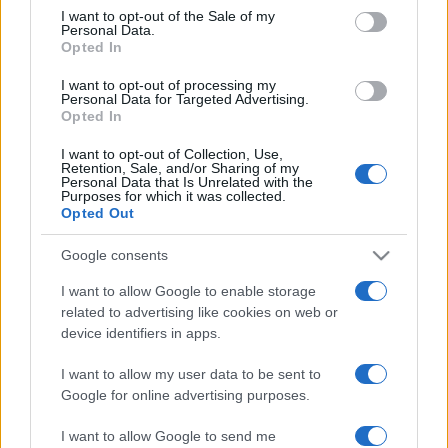
consent section.
I want to opt-out of the Sale of my
Personal Data.
Nevét évek óta emlegetik a Nobel-díj várományosai között,
Opted In
de az elismerést eddig még nem kapta meg. Más rangos
I want to opt-out of processing my
Personal Data for Targeted Advertising.
irodalmi díjakat azonban igen: 2006-ban Franz Kafka-, 2009-
Opted In
ben Jeruzsálem-, 2015-ben Hans Christian Andersen
I want to opt-out of Collection, Use,
irodalmi díjjal jutalmazták.
Retention, Sale, and/or Sharing of my
Personal Data that Is Unrelated with the
Purposes for which it was collected.
Nyitókép: Murakami Haruki japán író és műfordító. Fotó:
Opted Out
AFP/Philip Fong
Google consents
I want to allow Google to enable storage
related to advertising like cookies on web or
device identifiers in apps.
HÍREK
MURAKAMI HARUKI
REGÉNY
VILÁG
VILÁGIRODALOM
I want to allow my user data to be sent to
Google for online advertising purposes.
MEGOSZTÁS
I want to allow Google to send me