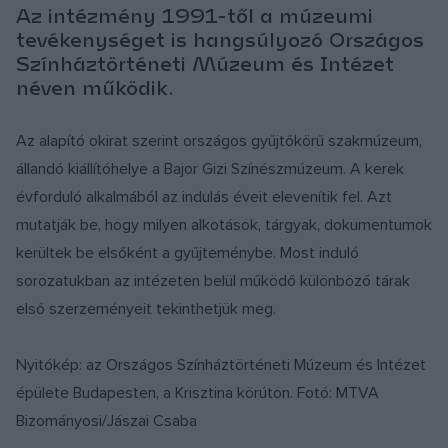
Az intézmény 1991-től a múzeumi
tevékenységet is hangsúlyozó Országos
Színháztörténeti Múzeum és Intézet
néven működik.
Az alapító okirat szerint országos gyűjtőkörű szakmúzeum,
állandó kiállítóhelye a Bajor Gizi Színészmúzeum. A kerek
évforduló alkalmából az indulás éveit elevenítik fel. Azt
mutatják be, hogy milyen alkotások, tárgyak, dokumentumok
kerültek be elsőként a gyűjteménybe. Most induló
sorozatukban az intézeten belül működő különböző tárak
első szerzeményeit tekinthetjük meg.
Nyitókép: az Országos Színháztörténeti Múzeum és Intézet
épülete Budapesten, a Krisztina körúton. Fotó: MTVA
Bizományosi/Jászai Csaba