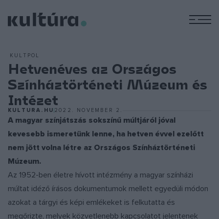
M
KULTPOL
Hetvenéves az Országos
Színháztörténeti Múzeum és
Intézet
KULTURA.HU
2022. NOVEMBER 2.
A magyar színjátszás sokszínű múltjáról jóval
kevesebb ismeretünk lenne, ha hetven évvel ezelőtt
nem jött volna létre az Országos Színháztörténeti
Múzeum.
Az 1952-ben életre hívott intézmény a magyar színházi
múltat idéző írásos dokumentumok mellett egyedüli módon
azokat a tárgyi és képi emlékeket is felkutatta és
megőrizte, melyek közvetlenebb kapcsolatot jelentenek