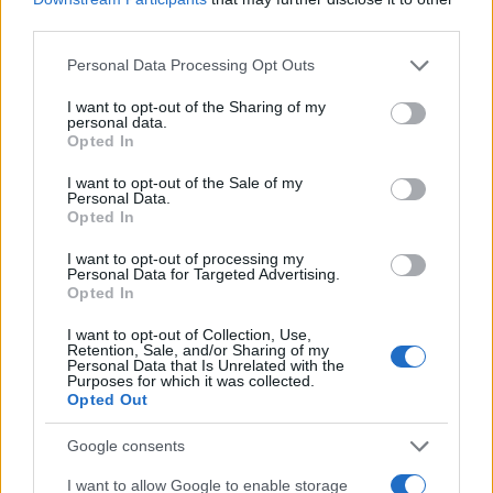
szóló cikkeket archiváló dokumentációs gyűjtemény, a hazai
third parties.
és a külföldi szakkönyveket és folyóiratokat őrző
Please note that this website/app uses one or more Google
Personal Data Processing Opt Outs
szakkönyvtár, az intézmény kiadványait, könyvsorozatait –
services and may gather and store information including but
not limited to your visit or usage behaviour. You may click to
I want to opt-out of the Sharing of my
Színháztörténeti füzetek, Színháztörténeti könyvtár,
personal data.
grant or deny consent to Google and its third-party tags to
Korszerű színház, Színházi tanulmányok
– gondozó
Opted In
use your data for below specified purposes in below Google
szerkesztőség, a nemzetközi színházi élet eseményeit
consent section.
I want to opt-out of the Sale of my
Personal Data.
figyelemmel kísérő és a világszínházi törekvéseket
Opted In
bemutató kiadványokat szemléző lektori csoport mellett a
I want to opt-out of processing my
színháztörténeti múzeum az intézet egyik részlegeként
Personal Data for Targeted Advertising.
Opted In
működött.
I want to opt-out of Collection, Use,
Retention, Sale, and/or Sharing of my
Az intézményből 1959-ben kivált a Magyar Filmintézet, a
Personal Data that Is Unrelated with the
Purposes for which it was collected.
Színháztudományi Intézet pedig 1969-től Magyar Színházi
Opted Out
Intézet néven működött.
Google consents
Az intézet a magyar színháztudomány
I want to allow Google to enable storage