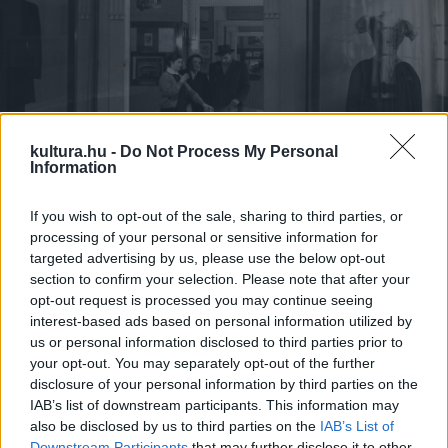
kultura.hu -
Do Not Process My Personal
Information
Hont Ferenc törekvése volt a kezdetek óta, hogy az
If you wish to opt-out of the sale, sharing to third parties, or
processing of your personal or sensitive information for
Országos Színháztörténeti Múzeumot, az Állami
targeted advertising by us, please use the below opt-out
Filmarchívumot és a Színház- és Filmművészeti Szövetség
section to confirm your selection. Please note that after your
Tudományos Osztályát közös intézményben egyesítse.
opt-out request is processed you may continue seeing
interest-based ads based on personal information utilized by
Fáradozásai nyomán 1957. január 1-ji hatállyal alakult meg a
us or personal information disclosed to third parties prior to
Színház- és Filmtudományi Intézet, melynek Hont lett az
your opt-out. You may separately opt-out of the further
elnöke.
disclosure of your personal information by third parties on the
IAB’s list of downstream participants. This information may
also be disclosed by us to third parties on the
IAB’s List of
A nemzetközi és a magyar sajtóban megjelent, színházról
Downstream Participants
that may further disclose it to other