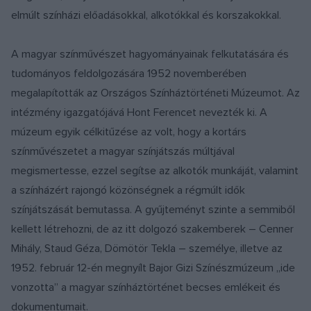
elmúlt színházi előadásokkal, alkotókkal és korszakokkal.
A magyar színművészet hagyományainak felkutatására és
tudományos feldolgozására 1952 novemberében
megalapították az Országos Színháztörténeti Múzeumot. Az
intézmény igazgatójává Hont Ferencet nevezték ki. A
múzeum egyik célkitűzése az volt, hogy a kortárs
színművészetet a magyar színjátszás múltjával
megismertesse, ezzel segítse az alkotók munkáját, valamint
a színházért rajongó közönségnek a régmúlt idők
színjátszását bemutassa. A gyűjteményt szinte a semmiből
kellett létrehozni, de az itt dolgozó szakemberek – Cenner
Mihály, Staud Géza, Dömötör Tekla – személye, illetve az
1952. február 12-én megnyílt Bajor Gizi Színészmúzeum „ide
vonzotta” a magyar színháztörténet becses emlékeit és
dokumentumait.