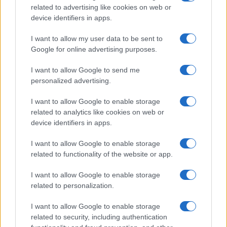
bázisintézménye lett, koordinálta a
related to advertising like cookies on web or
színháztudományi kutatásokat,
device identifiers in apps.
tervszerűen gyűjtötte a színházi
I want to allow my user data to be sent to
előadások tárgyi dokumentumait, és
Google for online advertising purposes.
állandó, élő kapcsolatot tartott fenn a
nemzetközi és magyar színházi élettel.
I want to allow Google to send me
personalized advertising.
Az intézetet az alapító vezette a leghosszabb ideig,
I want to allow Google to enable storage
tizenhét évig. Ezzel szemben a magyar színháztudomány
related to analytics like cookies on web or
kiemelkedő képviselőjének, dr. Székely Györgynek
device identifiers in apps.
mindössze néhány hónap jutott, majd ezt követően örökös
I want to allow Google to enable storage
igazgatóhelyettes lett nyugdíjaztatásáig. Meg kell említeni
related to functionality of the website or app.
még a reformkori irodalom kiváló kutatója, Kerényi Ferenc
I want to allow Google to enable storage
nevét, aki 1983-tól megpróbálta megújítani a Magyar
related to personalization.
Színházi Intézetet, s nevéhez fűződik a
Magyar
I want to allow Google to enable storage
színháztörténet 1790–1873
című kézikönyv szerkesztése
related to security, including authentication
és kiadása.