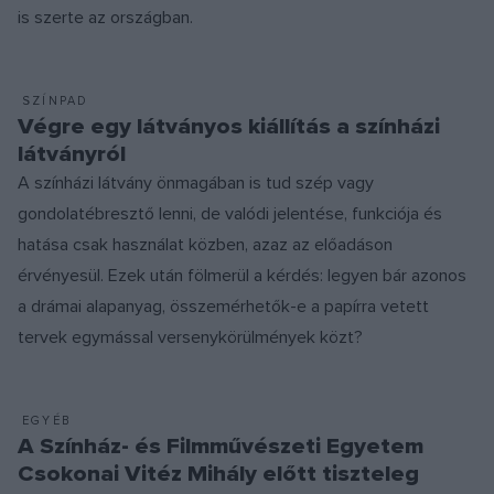
is szerte az országban.
SZÍNPAD
Végre egy látványos kiállítás a színházi
látványról
A színházi látvány önmagában is tud szép vagy
gondolatébresztő lenni, de valódi jelentése, funkciója és
hatása csak használat közben, azaz az előadáson
érvényesül. Ezek után fölmerül a kérdés: legyen bár azonos
a drámai alapanyag, összemérhetők-e a papírra vetett
tervek egymással versenykörülmények közt?
EGYÉB
A Színház- és Filmművészeti Egyetem
Csokonai Vitéz Mihály előtt tiszteleg