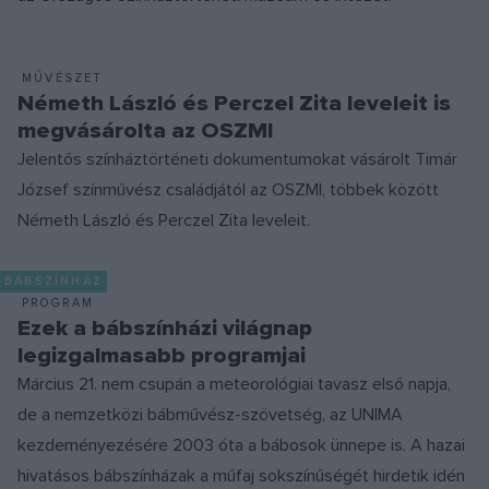
MŰVÉSZET
Németh László és Perczel Zita leveleit is
megvásárolta az OSZMI
Jelentős színháztörténeti dokumentumokat vásárolt Timár
József színművész családjától az OSZMI, többek között
Németh László és Perczel Zita leveleit.
BÁBSZÍNHÁZ
PROGRAM
Ezek a bábszínházi világnap
legizgalmasabb programjai
Március 21. nem csupán a meteorológiai tavasz első napja,
de a nemzetközi bábművész-szövetség, az UNIMA
kezdeményezésére 2003 óta a bábosok ünnepe is. A hazai
hivatásos bábszínházak a műfaj sokszínűségét hirdetik idén