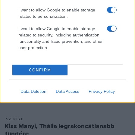
bejelentkezés alapján május 5-től a megszokott
nyitvatartási időben fogadja a védettségi igazolvánnyal
I want to allow Google to enable storage
related to personalization.
rendelkező kutatókat, emellett holnaptól a kiállítások is
látogathatók.
I want to allow Google to enable storage
related to security, including authentication
functionality and fraud prevention, and other
user protection.
SZÍNPAD
Virtuális kiállítás nyílt Márkus László
életművéről
CONFIRM
A PIM Országos Színháztörténeti Múzeum és Intézet
virtuális kiállítás-sorozatának legújabb darabja a Kossuth- és
háromszoros Jászai-díjas Márkus László életművét mutatja
Data Deletion
Data Access
Privacy Policy
be.
SZÍNPAD
Kiss Manyi, Thália legrakoncátlanabb
tündére