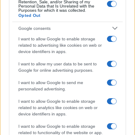
Retention, Sale, and/or Sharing of my
Personal Data that Is Unrelated with the
KULTPOL
Purposes for which it was collected.
Amatőr bábtervezők számára hirdet
Opted Out
pályázatot a PIM
Google consents
A Petőfi Irodalmi Múzeum (PIM) pályázatot hirdet amatőr
I want to allow Google to enable storage
bábtervezők részére Petőfi Sándor János vitéz című
related to advertising like cookies on web or
elbeszélő költeményéhez kapcsolódó tárgybábok
device identifiers in apps.
megtervezésére és elkészítésére a Petőfi Sándor-emlékév
I want to allow my user data to be sent to
keretében 2022 őszén induló János vitéz (h)arcai című utazó
Google for online advertising purposes.
múzeumpedagógiai foglalkozáshoz. A nyertes pályaművek
az előbbi kezdeményezés részeként bejárják az országot.
I want to allow Google to send me
personalized advertising.
I want to allow Google to enable storage
EGYÉB
related to analytics like cookies on web or
Nyit az Országos Színháztörténeti
device identifiers in apps.
Múzeum és Intézet
I want to allow Google to enable storage
Az OSZMI kutatószolgálata és könyvtára előzetes
related to functionality of the website or app.