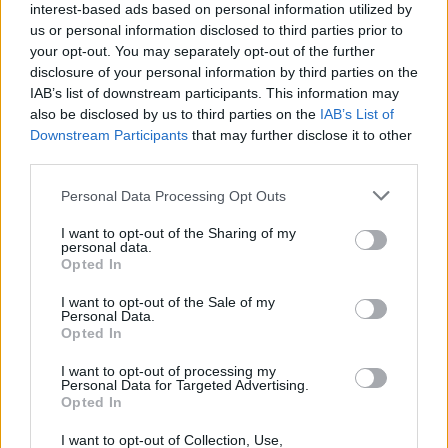
interest-based ads based on personal information utilized by
EGYÉB
Március 1-jén újra megnyitja kapuit a Bajor
us or personal information disclosed to third parties prior to
your opt-out. You may separately opt-out of the further
Gizi Színészmúzeum
disclosure of your personal information by third parties on the
Az Országos Színháztörténeti Múzeum és Intézet (OSZMI)
IAB’s list of downstream participants. This information may
programjai, köztük a Latinovits Zoltánra, valamint Börcsök
also be disclosed by us to third parties on the
IAB’s List of
Downstream Participants
that may further disclose it to other
Enikőre emlékező időszaki tárlat, továbbá a Bajor Gizinek és
third parties.
Gobbi Hildának emléket állító állandó kiállítás is látható lesz
Please note that this website/app uses one or more Google
a Színészmúzeumban.
Personal Data Processing Opt Outs
services and may gather and store information including but
not limited to your visit or usage behaviour. You may click to
I want to opt-out of the Sharing of my
personal data.
grant or deny consent to Google and its third-party tags to
Opted In
KULTPOL
use your data for below specified purposes in below Google
Hetvenéves az Országos
consent section.
I want to opt-out of the Sale of my
Színháztörténeti Múzeum és Intézet
Personal Data.
Opted In
A magyar színjátszás sokszínű múltjáról jóval kevesebb
I want to opt-out of processing my
ismeretünk lenne, ha hetven évvel ezelőtt nem jött volna
Personal Data for Targeted Advertising.
létre az Országos Színháztörténeti Múzeum.
Opted In
I want to opt-out of Collection, Use,