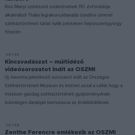
Kiss Manyi színésznő születésének 110. évfordulója
alkalmából Thália legrakoncátlanabb tündére címmel
színháztörténeti tárlat nyílik pénteken Sepsiszentgyörgy
főterén.
EGYÉB
Kincsvadászat – múltidéző
videósorozatot indít az OSZMI
Új, havonta jelentkező sorozatot indít az Országos
Színháztörténeti Múzeum és Intézet azzal a céllal, hogy a
múzeum gazdag színháztörténeti gyűjteményének
különleges darabjait bemutassa az érdeklődőknek.
EGYÉB
Zenthe Ferencre emlékezik az OSZMI