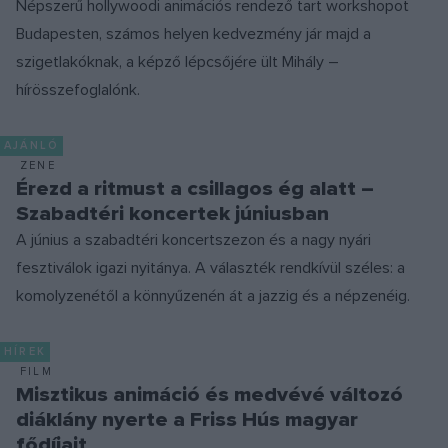
Népszerű hollywoodi animációs rendező tart workshopot
Budapesten, számos helyen kedvezmény jár majd a
szigetlakóknak, a képző lépcsőjére ült Mihály –
hírösszefoglalónk.
AJÁNLÓ
ZENE
Érezd a ritmust a csillagos ég alatt –
Szabadtéri koncertek júniusban
A június a szabadtéri koncertszezon és a nagy nyári
fesztiválok igazi nyitánya. A választék rendkívül széles: a
komolyzenétől a könnyűzenén át a jazzig és a népzenéig.
HÍREK
FILM
Misztikus animáció és medvévé változó
diáklány nyerte a Friss Hús magyar
fődíjait