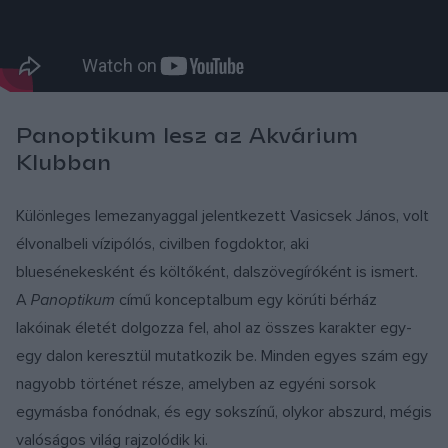
Panoptikum lesz az Akvárium
Klubban
Különleges lemezanyaggal jelentkezett Vasicsek János, volt
élvonalbeli vízipólós, civilben fogdoktor, aki
bluesénekesként és költőként, dalszövegíróként is ismert.
A
Panoptikum
című konceptalbum egy körúti bérház
lakóinak életét dolgozza fel, ahol az összes karakter egy-
egy dalon keresztül mutatkozik be. Minden egyes szám egy
nagyobb történet része, amelyben az egyéni sorsok
egymásba fonódnak, és egy sokszínű, olykor abszurd, mégis
valóságos világ rajzolódik ki.