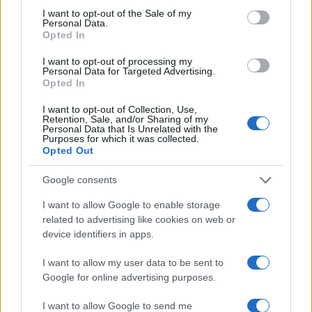
consent section.
I want to opt-out of the Sale of my
Personal Data.
Opted In
I want to opt-out of processing my
Personal Data for Targeted Advertising.
Opted In
I want to opt-out of Collection, Use,
Retention, Sale, and/or Sharing of my
Personal Data that Is Unrelated with the
Purposes for which it was collected.
Opted Out
Google consents
I want to allow Google to enable storage
related to advertising like cookies on web or
device identifiers in apps.
Fotó: Tuba Zoltán/kepszerk.hu
I want to allow my user data to be sent to
Google for online advertising purposes.
Mao Ce-tung ajándékai is
I want to allow Google to send me
szerepelnek a 75 éves Magyar