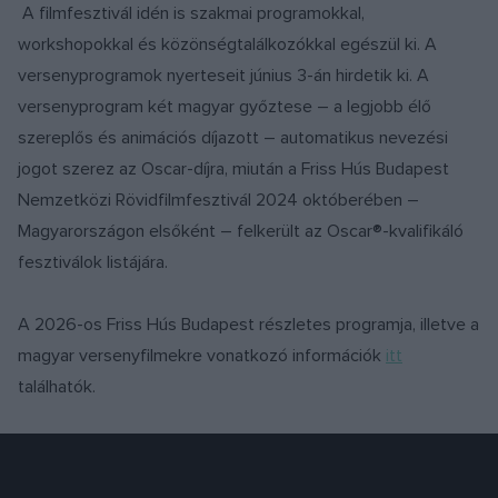
A filmfesztivál idén is szakmai programokkal,
workshopokkal és közönségtalálkozókkal egészül ki. A
versenyprogramok nyerteseit június 3-án hirdetik ki. A
versenyprogram két magyar győztese – a legjobb élő
szereplős és animációs díjazott – automatikus nevezési
jogot szerez az Oscar-díjra, miután a Friss Hús Budapest
Nemzetközi Rövidfilmfesztivál 2024 októberében –
Magyarországon elsőként – felkerült az Oscar®-kvalifikáló
fesztiválok listájára.
A 2026-os Friss Hús Budapest részletes programja, illetve a
magyar versenyfilmekre vonatkozó információk
itt
találhatók.