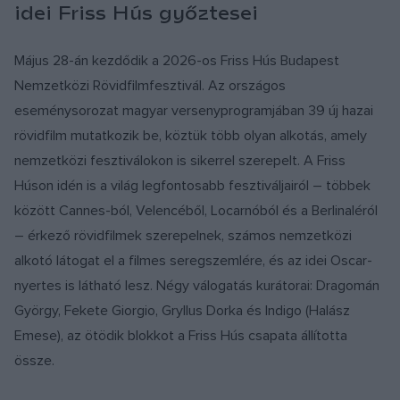
idei Friss Hús győztesei
Május 28-án kezdődik a 2026-os Friss Hús Budapest
Nemzetközi Rövidfilmfesztivál. Az országos
eseménysorozat magyar versenyprogramjában 39 új hazai
rövidfilm mutatkozik be, köztük több olyan alkotás, amely
nemzetközi fesztiválokon is sikerrel szerepelt. A Friss
Húson idén is a világ legfontosabb fesztiváljairól – többek
között Cannes-ból, Velencéből, Locarnóból és a Berlinaléról
– érkező rövidfilmek szerepelnek, számos nemzetközi
alkotó látogat el a filmes seregszemlére, és az idei Oscar-
nyertes is látható lesz. Négy válogatás kurátorai: Dragomán
György, Fekete Giorgio, Gryllus Dorka és Indigo (Halász
Emese), az ötödik blokkot a Friss Hús csapata állította
össze.