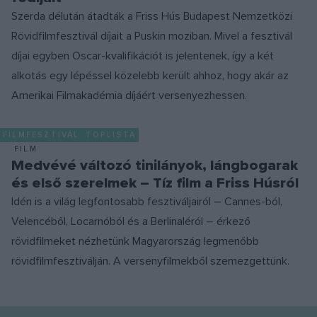
Szerda délután átadták a Friss Hús Budapest Nemzetközi
Rövidfilmfesztivál díjait a Puskin moziban. Mivel a fesztivál
díjai egyben Oscar-kvalifikációt is jelentenek, így a két
alkotás egy lépéssel közelebb került ahhoz, hogy akár az
Amerikai Filmakadémia díjáért versenyezhessen.
FILMFESZTIVÁL
TOPLISTA
FILM
Medvévé változó tinilányok, lángbogarak
és első szerelmek – Tíz film a Friss Húsról
Idén is a világ legfontosabb fesztiváljairól – Cannes-ból,
Velencéből, Locarnóból és a Berlinaléról – érkező
rövidfilmeket nézhetünk Magyarország legmenőbb
rövidfilmfesztiválján. A versenyfilmekből szemezgettünk.