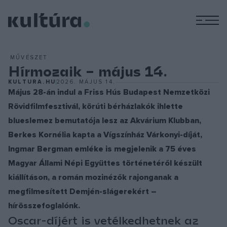
M
MŰVÉSZET
Hírmozaik – május 14.
KULTURA.HU
2026. MÁJUS 14.
Május 28-án indul a Friss Hús Budapest Nemzetközi
Rövidfilmfesztivál, körúti bérházlakók ihlette
blueslemez bemutatója lesz az Akvárium Klubban,
Berkes Kornélia kapta a Vígszínház Várkonyi-díját,
Ingmar Bergman emléke is megjelenik a 75 éves
Magyar Állami Népi Együttes történetéről készült
kiállításon, a román mozinézők rajonganak a
megfilmesített Demjén-slágerekért –
hírösszefoglalónk.
Oscar-díjért is vetélkedhetnek az