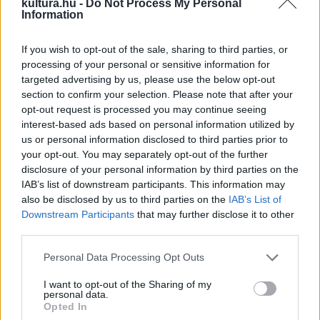
kultura.hu -
Do Not Process My Personal
Information
Várkonyi Zoltán-emlékdíj, amelyet özvegye, Szemere Vera
alapított 1984-ben. Az elismeréssel minden évben azokat a
If you wish to opt-out of the sale, sharing to third parties, or
munkatársakat ismeri el a Vígszínház társulata, akik bár a
processing of your personal or sensitive information for
közönség számára láthatatlanok, munkájuk mégis
targeted advertising by us, please use the below opt-out
section to confirm your selection. Please note that after your
nélkülözhetetlen és megkerülhetetlenül fontos a színház
opt-out request is processed you may continue seeing
életében. A Várkonyi-díj 2026-os díjazottja Berkes Kornélia
interest-based ads based on personal information utilized by
produkciós koordinátor. A teátrum kitüntetett munkatársa
us or personal information disclosed to third parties prior to
your opt-out. You may separately opt-out of the further
1991 után tíz éven keresztül zenés-táncos produkciókban
disclosure of your personal information by third parties on the
dolgozott a Vígszínházban, majd néhány év kihagyás után
IAB’s list of downstream participants. This information may
2016-ban tért vissza. Művészeti és igazgatói titkárként
also be disclosed by us to third parties on the
IAB’s List of
Downstream Participants
that may further disclose it to other
tevékenykedett, jelenleg produkciós koordinátor a Víg
third parties.
Szalonban, és események megvalósításán dolgozik. A
Please note that this website/app uses one or more Google
Várkonyi Zoltán-emlékdíjat május 13-án, a
Büszkeség és
Personal Data Processing Opt Outs
services and may gather and store information including but
balítélet
című előadás után a Várkonyi család, valamint
not limited to your visit or usage behaviour. You may click to
I want to opt-out of the Sharing of my
personal data.
Rudolf Péter adta át.
grant or deny consent to Google and its third-party tags to
Opted In
use your data for below specified purposes in below Google