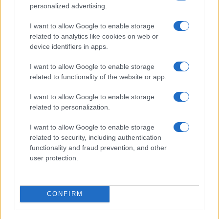
personalized advertising.
Állami Népi Együttest bemutató
kiállításon
I want to allow Google to enable storage
related to analytics like cookies on web or
device identifiers in apps.
A
Mint a forrásvíz – 75 éves a Magyar Állami Népi
Együttes
című időszaki kiállítás péntektől látható a
I want to allow Google to enable storage
related to functionality of the website or app.
Hagyományok Házában, ahol ikonikus viseletekkel, archív
felvételekkel és személyes történetekkel is
I want to allow Google to enable storage
megismerkedhetnek a látogatók. Czingel Szilvia, a tárlat
related to personalization.
kurátora és a Magyar Népi Iparművészeti Múzeum vezetője
I want to allow Google to enable storage
elmondta: a kiállítás izgalmas történetekkel és tárgyakkal
related to security, including authentication
mutatja be az együttes háromnegyed évszázadát, három
functionality and fraud prevention, and other
user protection.
nagyon fontos személyre: Rábai Miklósra, Timár Sándorra és
Mihályi Gáborra fókuszálva. A látogatók azokat az
ajándékokat is megtekinthetik, amelyeket a társulat 1952-
CONFIRM
es kínai látogatása során Mao Ce-tung adott az
együttesnek. Külön fejezet idézi fel Ingrid Bergman emlékét,