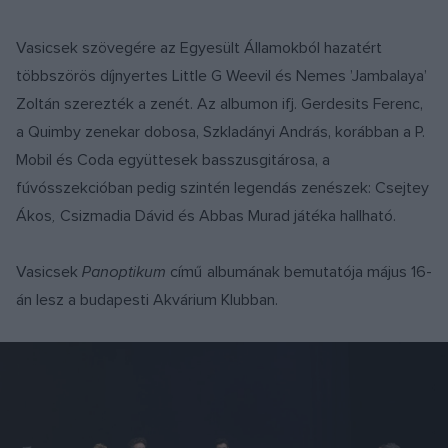
Vasicsek szövegére az Egyesült Államokból hazatért
többszörös díjnyertes Little G Weevil és Nemes ’Jambalaya’
Zoltán szerezték a zenét. Az albumon ifj. Gerdesits Ferenc,
a Quimby zenekar dobosa, Szkladányi András, korábban a P.
Mobil és Coda együttesek basszusgitárosa, a
fúvósszekcióban pedig szintén legendás zenészek: Csejtey
Ákos
,
Csizmadia Dávid
és Abbas Murad
játéka hallható
.
Vasicsek
Panoptikum
című albumának bemutatója május 16-
án lesz a budapesti Akvárium Klubban.