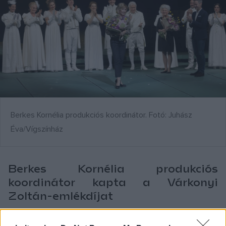
Berkes Kornélia produkciós koordinátor. Fotó: Juhász
Éva/Vígszínház
Berkes Kornélia produkciós
koordinátor kapta a Várkonyi
Zoltán-emlékdíjat
A Vígszínház egykori legendás igazgatója emlékét őrzi a