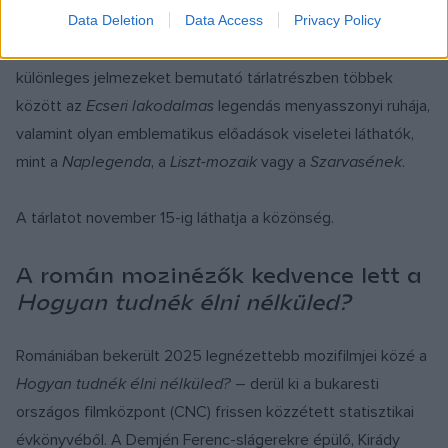
Data Deletion
Data Access
Privacy Policy
aki az 1974-es párizsi turnén ismerkedett meg a társulattal,
és később baráti kapcsolatba is került a művészekkel. A
különleges jelmezeket bemutató tárlatrészben többek
között az
Ecseri lakodalmas
legendás menyasszonyi ruhája,
valamint olyan emblematikus előadások viseletei láthatók,
mint a
Naplegenda
, a
Liszt-mozaik
vagy a
Szarvasének
.
A tárlatot november 15-ig láthatja a közönség.
A román mozinézők kedvence lett a
Hogyan tudnék élni nélküled?
Romániában bekerült 2025 legnézettebb mozifilmjei közé a
Hogyan tudnék élni nélküled?
– derül ki a bukaresti
országos filmközpont (CNC) frissen közzétett statisztikai
évkönyvéből. A Demjén Ferenc-slágerekre épülő, Kirády