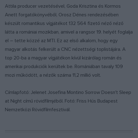
Attila producer vezetésével, Goda Krisztina és Kormos
Anett forgatókönyvéből, Orosz Dénes rendezésében
készült romantikus vígjátékot 132 564 fizető néző néző
látta a romániai mozikban, amivel a rangsor 19. helyét foglalja
el – tette közzé az MTI. Ez az első alkalom, hogy egy
magyar alkotás felkerült a CNC nézettségi toplistájára. A
top 20-ba a magyar vígjátékon kívül kizárólag román és
amerikai produkciók kerültek be. Romániában tavaly 109
mozi működött, a nézők száma 11,2 millió volt.
Címlapfotó: Jelenet Josefina Montino Sorrow Doesn't Sleep
at Night című rövidfilmjéből. Fotó: Friss Hús Budapest
Nemzetközi Rövidfilmfesztivál.