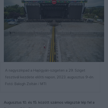
A nagyszínpad a Hajógyári-szigeten a 29. Sziget
fesztivál kezdete előtti napon, 2023. augusztus 9-én.
Fotó: Balogh Zoltán / MTI
Augusztus 10. és 15. között számos világsztár lép fel a