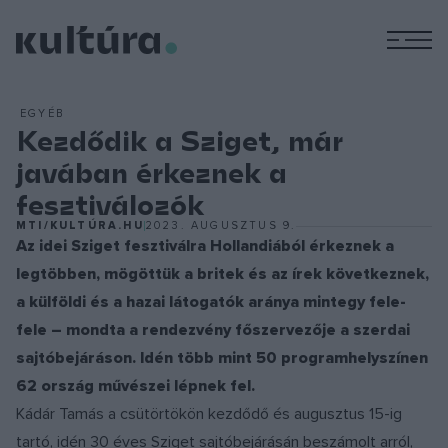
M
EGYÉB
Kezdődik a Sziget, már
javában érkeznek a
fesztiválozók
MTI/KULTÚRA.HU
2023. AUGUSZTUS 9.
Az idei Sziget fesztiválra Hollandiából érkeznek a
legtöbben, mögöttük a britek és az írek következnek,
a külföldi és a hazai látogatók aránya mintegy fele-
fele – mondta a rendezvény főszervezője a szerdai
sajtóbejáráson. Idén több mint 50 programhelyszínen
62 ország művészei lépnek fel.
Kádár Tamás a csütörtökön kezdődő és augusztus 15-ig
tartó, idén 30 éves Sziget sajtóbejárásán beszámolt arról,