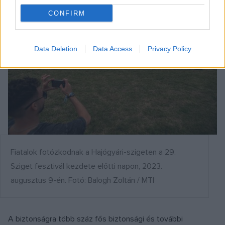
CONFIRM
Data Deletion
Data Access
Privacy Policy
Fiatalok fotózkodnak a Hajógyári-szigeten a 29.
Sziget fesztivál kezdete előtti napon, 2023.
augusztus 9-én. Fotó: Balogh Zoltán / MTI
A biztonságra több száz fős biztonsági és további