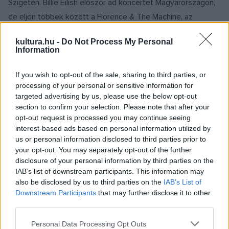
Szigeten. Billie Eilish először ad koncertet Magyarországon,
de eljön többek között a Florence & The Machine, az
Imagine Dragons, David Guetta, a Mumford & Sons, Lorde és
kultura.hu -
Do Not Process My Personal
Macklemore is. Nem headliner fellépő, de világsztár lesz a
Information
nagyszínpadon például Sam Fender, a Foals, Yungblud, Arlo
Parks és Caroline Polachek. A kiemelt színpadon
If you wish to opt-out of the sale, sharing to third parties, or
processing of your personal or sensitive information for
délutánonként magyar előadók is lesznek, különleges
targeted advertising by us, please use the below opt-out
műsorral jelentkezik a Halott Pénz, a Carson Coma és
section to confirm your selection. Please note that after your
Dzsúdló.
opt-out request is processed you may continue seeing
interest-based ads based on personal information utilized by
us or personal information disclosed to third parties prior to
A második legnagyobb zenei helyszínen, a több mint tízezer
your opt-out. You may separately opt-out of the further
fő befogadására alkalmas FreeDome sátorban mások
disclosure of your personal information by third parties on the
IAB’s list of downstream participants. This information may
mellett Bonobo, Loyle Carner, Youngr, a Moderat, SG Lewis
also be disclosed by us to third parties on the
IAB’s List of
és a Viagra Boys zenél. A Party Arénában naponta
Downstream Participants
that may further disclose it to other
különböző partybrandek mutatkoznak be, az underground
third parties.
elektronikus zenének otthont adó Colosseumban Jeff Mills,
Please note that this website/app uses one or more Google
Personal Data Processing Opt Outs