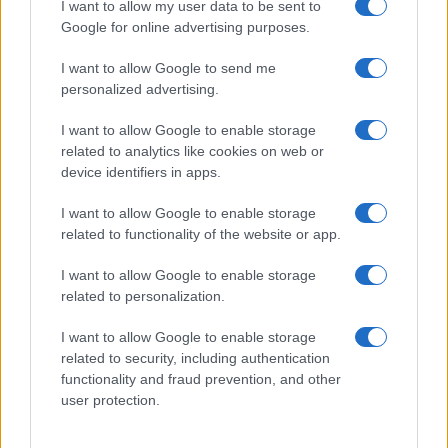
magának. Kádár kiemelte: minden egységben kötelező egy
I want to allow my user data to be sent to
Google for online advertising purposes.
„jóárasított” főételt is kínálni 2500 forintos áron. Az ételek
és italok árait úgy alakították ki, hogy azok ne legyenek
I want to allow Google to send me
magasabbak, mint a fővárosban található hasonló kínálat.
personalized advertising.
I want to allow Google to enable storage
Újabb ellátó egység a városközpont, a Citizen Center, amely
related to analytics like cookies on web or
ügyfélszolgálatot, információs- és panaszirodát is magában
device identifiers in apps.
foglal. A Szigeten több kemping áll a fesztiválozók
I want to allow Google to enable storage
rendelkezésére különböző szintű szolgáltatásokkal. A több
related to functionality of the website or app.
mint kétszáz fős személyzettel, orvosokkal, ápolókkal,
I want to allow Google to enable storage
segítőkkel, mentőautókkal és a hozzájuk tartozó
related to personalization.
személyzettel felszerelt egészségügyi központ 0–24
I want to allow Google to enable storage
órában elérhető. A Sziget „kórházában” a kisebb sérülések
related to security, including authentication
ellátása mellett akár röntgenvizsgálatot is tudnak végezni.
functionality and fraud prevention, and other
user protection.