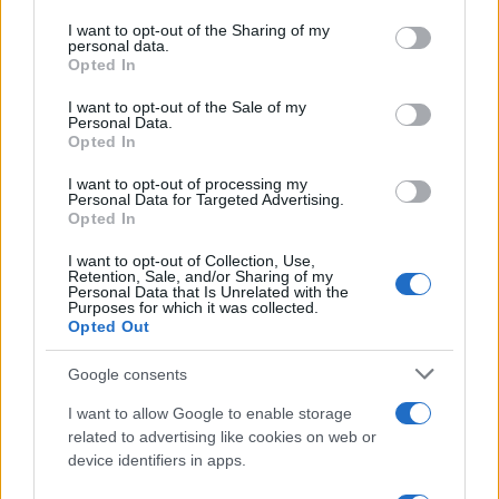
Sven Väth és Dixon is színpadra lép.
services and may gather and store information including but
not limited to your visit or usage behaviour. You may click to
I want to opt-out of the Sharing of my
personal data.
grant or deny consent to Google and its third-party tags to
Opted In
„A leglényegesebb fejlesztések közé tartozik, hogy a
use your data for below specified purposes in below Google
közösségi terekből eltűnnek a mobil wc-k, helyükbe
consent section.
I want to opt-out of the Sale of my
Personal Data.
vízöblítéses toalettek kerülnek mintegy ezer angol wc-vel,
Opted In
dekoratív konténerblokkokban. Több helyre telepítettünk
I want to opt-out of processing my
ingyenes ivóvíz-szolgáltatást” – jegyezte meg a
Personal Data for Targeted Advertising.
Opted In
főszervező, aki megemlítette azt is, hogy a Beach
helyszínen idén nem lehet fürdeni a Dunában a folyó magas
I want to opt-out of Collection, Use,
Retention, Sale, and/or Sharing of my
vízállása miatt.
Personal Data that Is Unrelated with the
Purposes for which it was collected.
Opted Out
Mintegy száz éttermi vendéglátó egység várja az
Google consents
érkezőket, a hazai ízek mellett nemzetközi konyhával és
különböző vegetáriánus, vegán és mentes ételekkel. A
I want to allow Google to enable storage
related to advertising like cookies on web or
Sziget területén lévő ételudvarokat úgy alakították ki, hogy
device identifiers in apps.
150 méteres körzetben bárki találjon megfelelő kínálatot