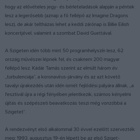
hogy az elővételes jegy- és bérleteladások alapján a péntek
lesz a legerősebb (aznap a fő fellépő az Imagine Dragons
lesz), de akár teltházas lehet a keddi zárónap is Billie Eilish
koncertjével, valamint a szombat David Guettával.
A Szigeten idén több mint 50 programhelyszín lesz, 62
ország művészei lépnek fel, és csaknem 200 magyar
fellépő lesz. Kádár Tamás szerint az elmúlt három év
„turbulenciája”, a koronavírus-járvány és az azt követő
tavalyi újrakezdés után idén ismét fejlődési pályára állnak, „a
fesztivál újra a régi fényében jelentkezik, számos kényelmi
újítás és szépészeti beavatkozás teszi még vonzóbbá a
Szigetet”.
A rendezvényt első alkalommal 30 évvel ezelőtt szervezték
meg: 1993. augusztus 19-én lépett be az első Sziget-