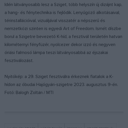
Idén látványosabb lesz a Sziget, több helyszín új dizájnt kap,
a hang- és fénytechnika is fejlődik. Lenyűgöző alkotásaival,
térinstallációival, vizuáljával visszatér a népszerű és
nemzetközi szinten is egyedi Art of Freedom. Ismét díszbe
borul a Szigetre bevezető K-híd, a fesztivál területén hatvan
kilométernyi fényfüzér, nyolcezer dekor izzó és negyven
óriási falmosó lámpa teszi látványosabbá az éjszakai
fesztiválozást.
Nyitókép: a 29. Sziget fesztiválra érkeznek fiatalok a K-
hídon az óbudai Hajógyári-szigetre 2023. augusztus 9-én.
Fotó: Balogh Zoltán / MTI