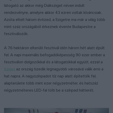
látogató az akkor még Diáksziget néven indult
rendezvényre, amelyre akkor 43 ezren voltak kíváncsiak.
Azóta eltelt három évtized, a Szigetre ma már a világ több
mint száz országából érkeznek évente Budapestre a
fesztiválozók.
A 76 hektáron elterülő fesztivál idén három hét alatt épült
fel. A napi maximális befogadóképesség 90 ezer ember a
fesztiválon dolgozókkal és a látogatókkal együtt, ezzel a
Sziget
az ország tizedik legnagyobb városává válik erre a
hat napra. A nagyszínpadot tíz nap alatt építették fel,
alapterülete több mint ezer négyzetméter, és hatszáz
négyzetméteres LED-fal tölti be a színpad hátterét.