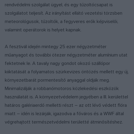
rendvédelmi szolgálat ügyel, és egy tűzoltócsapat is
szolgálatot teljesít. Az irányítást ellátó vezetési törzsben
meteorológusok, tűzoltók, a fegyveres erők képviselői,
valamint operátorok is helyet kapnak.
A fesztivál idején mintegy 25 ezer négyzetméter
műanyagot és további ötezer négyzetméter alumínium utat
fektetnek le. A tavaly nagy gondot okozó szállópor
kiiktatását a folyamatos szürkevizes öntözés mellett egy új,
környezetbarát pormentesítő anyaggal oldják meg.
Minimalizálják a robbanómotoros közlekedési eszközök
használatát is. A környezetvédelem jegyében a III. kerülettel
határos galériaerdő melletti részt – az ott lévő védett flóra
miatt – idén is lezárják, igazodva a főváros és a WWF által
végrehajtott természetvédelmi területté átminősítéshez.