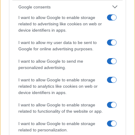
Google consents
I want to allow Google to enable storage
related to advertising like cookies on web or
device identifiers in apps.
I want to allow my user data to be sent to
Google for online advertising purposes.
I want to allow Google to send me
Hogy csinálod?
personalized advertising.
I want to allow Google to enable storage
Nehezen. Törésekkel és összeragasztásokkal. Nincs
related to analytics like cookies on web or
konkrét receptem a harmóniateremtésre, de sokat segít,
device identifiers in apps.
hogy felismertem a túlzottan pozitív és túlzottan optimista
I want to allow Google to enable storage
énem. Minél inkább átlátom ezt az énrészt, annál inkább
related to functionality of the website or app.
feloldódik, ezáltal képessé válok a fájdalommal való
I want to allow Google to enable storage
szembenézésre, a fájdalom felvállalására. Amint elfogadom
related to personalization.
és megélem az élet negatív aspektusát a pozitívval együtt