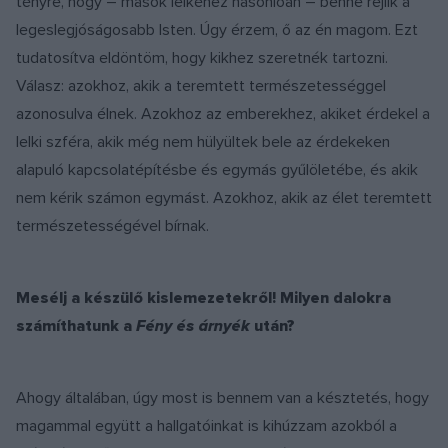
tényre, hogy – mások lelkéhez hasonlóan – benne rejlik a
legeslegjóságosabb Isten. Úgy érzem, ő az én magom. Ezt
tudatosítva eldöntöm, hogy kikhez szeretnék tartozni.
Válasz: azokhoz, akik a teremtett természetességgel
azonosulva élnek. Azokhoz az emberekhez, akiket érdekel a
lelki szféra, akik még nem hülyültek bele az érdekeken
alapuló kapcsolatépítésbe és egymás gyűlöletébe, és akik
nem kérik számon egymást. Azokhoz, akik az élet teremtett
természetességével bírnak.
Mesélj a készülő kislemezetekről! Milyen dalokra
számíthatunk a
Fény és árnyék
után?
Ahogy általában, úgy most is bennem van a késztetés, hogy
magammal együtt a hallgatóinkat is kihúzzam azokból a