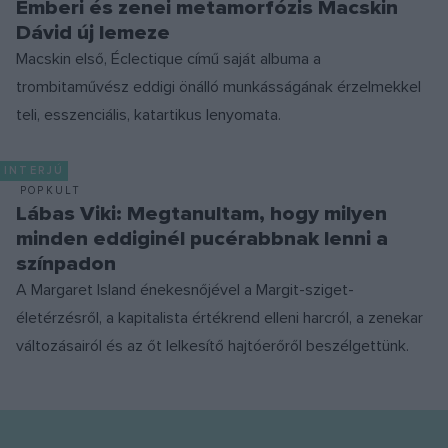
Emberi és zenei metamorfózis Macskin
Dávid új lemeze
Macskin első, Éclectique című saját albuma a
trombitaművész eddigi önálló munkásságának érzelmekkel
teli, esszenciális, katartikus lenyomata.
INTERJÚ
POPKULT
Lábas Viki: Megtanultam, hogy milyen
minden eddiginél pucérabbnak lenni a
színpadon
A Margaret Island énekesnőjével a Margit-sziget-
életérzésről, a kapitalista értékrend elleni harcról, a zenekar
változásairól és az őt lelkesítő hajtóerőről beszélgettünk.