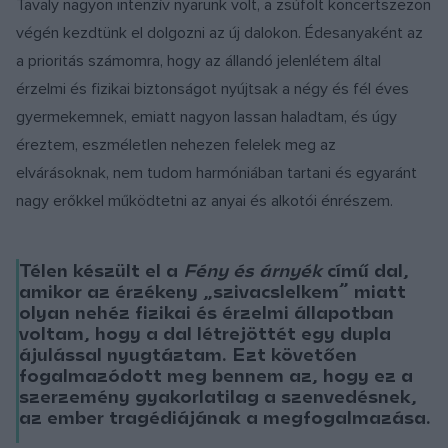
Tavaly nagyon intenzív nyarunk volt, a zsúfolt koncertszezon
végén kezdtünk el dolgozni az új dalokon. Édesanyaként az
a prioritás számomra, hogy az állandó jelenlétem által
érzelmi és fizikai biztonságot nyújtsak a négy és fél éves
gyermekemnek, emiatt nagyon lassan haladtam, és úgy
éreztem, eszméletlen nehezen felelek meg az
elvárásoknak, nem tudom harmóniában tartani és egyaránt
nagy erőkkel működtetni az anyai és alkotói énrészem.
Télen készült el a
Fény és árnyék
című dal,
amikor az érzékeny „szivacslelkem” miatt
olyan nehéz fizikai és érzelmi állapotban
voltam, hogy a dal létrejöttét egy dupla
ájulással nyugtáztam. Ezt követően
fogalmazódott meg bennem az, hogy ez a
szerzemény gyakorlatilag a szenvedésnek,
az ember tragédiájának a megfogalmazása.