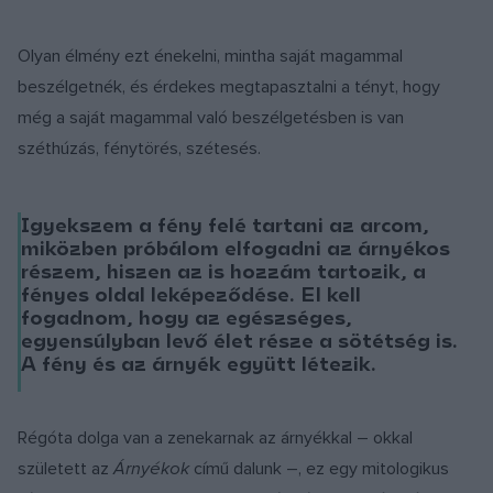
Olyan élmény ezt énekelni, mintha saját magammal
beszélgetnék, és érdekes megtapasztalni a tényt, hogy
még a saját magammal való beszélgetésben is van
széthúzás, fénytörés, szétesés.
Igyekszem a fény felé tartani az arcom,
miközben próbálom elfogadni az árnyékos
részem, hiszen az is hozzám tartozik, a
fényes oldal leképeződése. El kell
fogadnom, hogy az egészséges,
egyensúlyban levő élet része a sötétség is.
A fény és az árnyék együtt létezik.
Régóta dolga van a zenekarnak az árnyékkal – okkal
született az
Árnyékok
című dalunk –, ez egy mitologikus