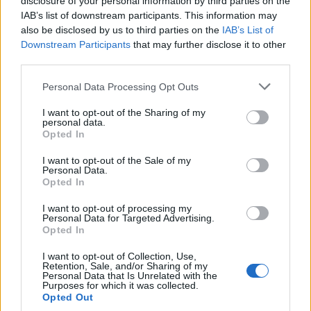
kétarcú erővel kapcsolódva rányílt a szemem a belső
disclosure of your personal information by third parties on the
IAB’s list of downstream participants. This information may
világomban és a külvilágban rejlő kettősségekre. Arra, hogy
also be disclosed by us to third parties on the
IAB’s List of
nem csupán a női erőnek, de mindennek két arca van.
Downstream Participants
that may further disclose it to other
third parties.
Please note that this website/app uses one or more Google
Personal Data Processing Opt Outs
A kettősség – jó és rossz, fény és árnyék, fent és
services and may gather and store information including but
lent stb. – megélése által igyekszel harmóniát
not limited to your visit or usage behaviour. You may click to
I want to opt-out of the Sharing of my
personal data.
teremteni az életedben?
grant or deny consent to Google and its third-party tags to
Opted In
use your data for below specified purposes in below Google
consent section.
I want to opt-out of the Sale of my
Personal Data.
Pontosan.
Opted In
I want to opt-out of processing my
Personal Data for Targeted Advertising.
Opted In
I want to opt-out of Collection, Use,
Retention, Sale, and/or Sharing of my
Personal Data that Is Unrelated with the
Purposes for which it was collected.
Opted Out