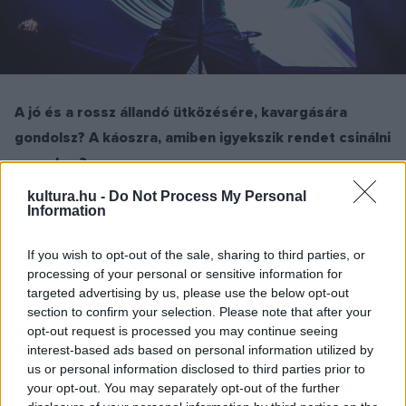
A jó és a rossz állandó ütközésére, kavargására
gondolsz? A káoszra, amiben igyekszik rendet csinálni
az ember?
kultura.hu -
Do Not Process My Personal
Information
Igen – és ez a rendteremtés, „fényre kijutás” megtörténik a
dalban. Sokáig az érzékenységet tükröző intim
If you wish to opt-out of the sale, sharing to third parties, or
processing of your personal or sensitive information for
hangvételben akartam felénekelni a szöveget, de
targeted advertising by us, please use the below opt-out
egyszerűen nem engedte a lelkem. Azt éreztem, hogy erőt
section to confirm your selection. Please note that after your
kell megnyilvánítanom, erőt kell adnom – önmagam és
opt-out request is processed you may continue seeing
interest-based ads based on personal information utilized by
mások számára is, hiszen nincs érdekesebb, különösebb erő
us or personal information disclosed to third parties prior to
a női erőnél, ami egyszerre finom, lágy és határozott. Ezzel a
your opt-out. You may separately opt-out of the further