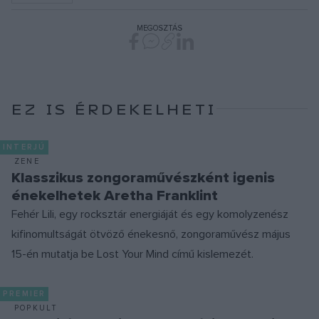
MEGOSZTÁS
EZ IS ÉRDEKELHETI
INTERJÚ
ZENE
Klasszikus zongoraművészként igenis
énekelhetek Aretha Franklint
Fehér Lili, egy rocksztár energiáját és egy komolyzenész
kifinomultságát ötvöző énekesnő, zongoraművész május
15-én mutatja be Lost Your Mind című kislemezét.
PREMIER
POPKULT