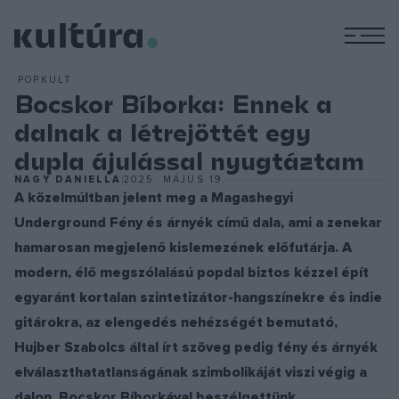
M
POPKULT
Bocskor Bíborka: Ennek a
dalnak a létrejöttét egy
dupla ájulással nyugtáztam
NAGY DANIELLA
2025. MÁJUS 19.
A közelmúltban jelent meg a Magashegyi
Underground Fény és árnyék című dala, ami a zenekar
hamarosan megjelenő kislemezének előfutárja. A
modern, élő megszólalású popdal biztos kézzel épít
egyaránt kortalan szintetizátor-hangszínekre és indie
gitárokra, az elengedés nehézségét bemutató,
Hujber Szabolcs által írt szöveg pedig fény és árnyék
elválaszthatatlanságának szimbolikáját viszi végig a
dalon. Bocskor Bíborkával beszélgettünk.