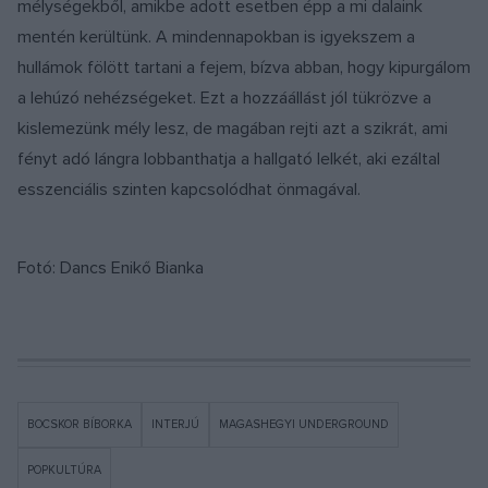
mélységekből, amikbe adott esetben épp a mi dalaink
mentén kerültünk. A mindennapokban is igyekszem a
hullámok fölött tartani a fejem, bízva abban, hogy kipurgálom
a lehúzó nehézségeket. Ezt a hozzáállást jól tükrözve a
kislemezünk mély lesz, de magában rejti azt a szikrát, ami
fényt adó lángra lobbanthatja a hallgató lelkét, aki ezáltal
esszenciális szinten kapcsolódhat önmagával.
Fotó: Dancs Enikő Bianka
BOCSKOR BÍBORKA
INTERJÚ
MAGASHEGYI UNDERGROUND
POPKULTÚRA