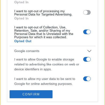
Opted In
I want to opt-out of processing my
Magyar Pite (Lackfi János: Helyben utazók)
Personal Data for Targeted Advertising.
Opted In
A döntő 2016. április 3-án a Pinceszínházban (1093
I want to opt-out of Collection, Use,
Retention, Sale, and/or Sharing of my
Budapest, Török Pál u. 3.) lesz, ahol a zsűri tagjai is fellépnek.
Personal Data that Is Unrelated with the
Purposes for which it was collected.
Opted Out
Google consents
I want to allow Google to enable storage
DAL
HÍREK
IRODALOM
VERSMARATON
related to advertising like cookies on web or
device identifiers in apps.
MEGOSZTÁS
I want to allow my user data to be sent to
Google for online advertising purposes.
I want to allow Google to send me
CONFIRM
personalized advertising.