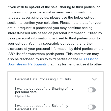
If you wish to opt-out of the sale, sharing to third parties, or
Hangraforgó (Szentmártoni János: Verseim elé)
processing of your personal or sensitive information for
targeted advertising by us, please use the below opt-out
section to confirm your selection. Please note that after your
Lovászi Edina (Papp-Für János: Kezdet)
opt-out request is processed you may continue seeing
interest-based ads based on personal information utilized by
us or personal information disclosed to third parties prior to
Röppentő Zenekar (Rózsássy Barbara: A naphoz)
your opt-out. You may separately opt-out of the further
disclosure of your personal information by third parties on the
TáncReakció (Lackfi János: Vízi szerelem)
IAB’s list of downstream participants. This information may
also be disclosed by us to third parties on the
IAB’s List of
Downstream Participants
that may further disclose it to other
Bornemissza Ádám (Zsille Gábor: Bölényfüves vodka)
third parties.
Please note that this website/app uses one or more Google
Personal Data Processing Opt Outs
Miskolci István (Kukorelly Endre: Ha odaállna az égben)
services and may gather and store information including but
not limited to your visit or usage behaviour. You may click to
I want to opt-out of the Sharing of my
personal data.
grant or deny consent to Google and its third-party tags to
Berzevici Zoltán (Buda Ferenc: Míg az ember)
Opted In
use your data for below specified purposes in below Google
consent section.
I want to opt-out of the Sale of my
Personal Data.
Németh Viktor (Kiss Judit Ágnes: Ima jó halálért)