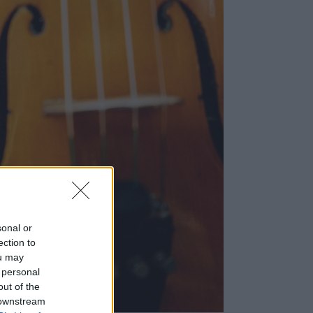
sonal or
ection to
ou may
 personal
out of the
 downstream