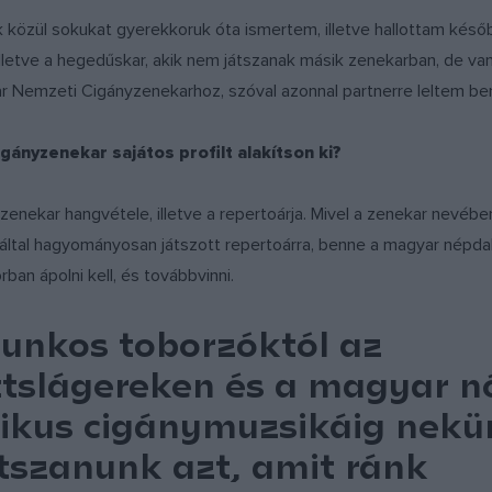
 közül sokukat gyerekkoruk óta ismertem, illetve hallottam később
illetve a hegedűskar, akik nem játszanak másik zenekarban, de va
 Nemzeti Cigányzenekarhoz, szóval azonnal partnerre leltem be
ányzenekar sajátos profilt alakítson ki?
zenekar hangvétele, illetve a repertoárja. Mivel a zenekar nevéb
által hagyományosan játszott repertoárra, benne a magyar népdalok
ban ápolni kell, és továbbvinni.
bunkos toborzóktól az
tslágereken és a magyar n
zikus cigánymuzsikáig nekü
átszanunk azt, amit ránk