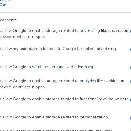
Out
. Van önöknél olyan muzsikus, aki ebből az irányból jött, é
consents
 szívesen játszanak azt is, persze egymás között. Nagyszerű dolog,
o allow Google to enable storage related to advertising like cookies on
önség.
evice identifiers in apps.
is felállás? Hány muzsikussal szólal meg legjobban a cigán
o allow my user data to be sent to Google for online advertising
s.
nekart, először arra gondoltam, hogy 11 fős legyen. Az már erőtelje
to allow Google to send me personalized advertising.
elvész. A 21 lett a nyerőszám. Ezzel a létszámmal komoly kiállás
 hány emberért felelek… Valljuk be, nem tudunk demokratikusan 
o allow Google to enable storage related to analytics like cookies on
evice identifiers in apps.
enkinek megfelel.
o allow Google to enable storage related to functionality of the website
o allow Google to enable storage related to personalization.
o allow Google to enable storage related to security, including