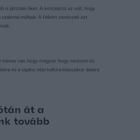
 is játszani őket. A koncepció az volt, hogy
n szakmai múltjuk. A felkért zenészek azt
nnük.
en benne van, hogy
magyar,
hogy
nemzeti
és
ra és a cigány népi kultúra klasszikus dalaira
ótán át a
nk tovább