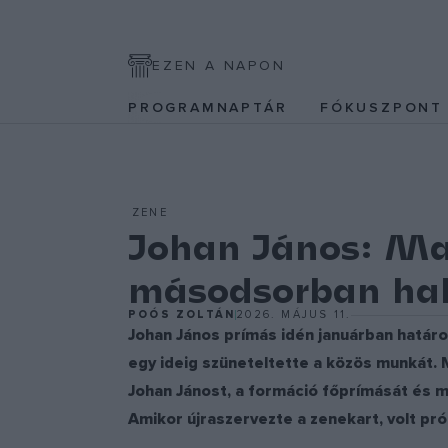
EZEN A NAPON
PROGRAMNAPTÁR
FÓKUSZPON
ZENE
Johan János: Ma
másodsorban hal
POÓS ZOLTÁN
2026. MÁJUS 11.
Johan János prímás idén januárban határo
egy ideig szüneteltette a közös munkát. 
Johan Jánost, a formáció főprímását és mű
Amikor újraszervezte a zenekart, volt pr