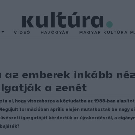
T
VIDEÓ
HAJÓGYÁR
MAGYAR KULTÚRA M
 az emberek inkább nézi
lgatják a zenét
zta el, hogy visszahozza a köztudatba az 1988-ban alapít
Megújult formációban április elején mutatkoztak be nagy 
vészeti igazgatóját kérdeztük az újrakezdésről, a cigánym
óbajáték?