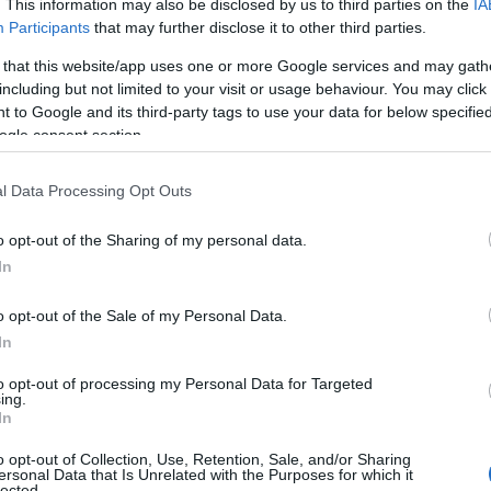
. This information may also be disclosed by us to third parties on the
IA
Participants
that may further disclose it to other third parties.
 that this website/app uses one or more Google services and may gath
including but not limited to your visit or usage behaviour. You may click 
próbáljuk elhelyezni, illetve némiképp bemutatni a zeneművet. 
 to Google and its third-party tags to use your data for below specifi
ogle consent section.
kult ki a verbunkos, illetve bemutatunk szólistapárbajokat is. Leg
 lehetett meglepetés, mert ezek a
párbajok
jórészt a hegedűsökre
l Data Processing Opt Outs
hoz is. Ilyen például a csárdás. Már csak azért is, mert az utób
o opt-out of the Sharing of my personal data.
amelyeket kimondottan cigányzenekarokra írtak, szóval ragaszkodu
In
o opt-out of the Sale of my Personal Data.
In
to opt-out of processing my Personal Data for Targeted
ing.
In
o opt-out of Collection, Use, Retention, Sale, and/or Sharing
ersonal Data that Is Unrelated with the Purposes for which it
lected.