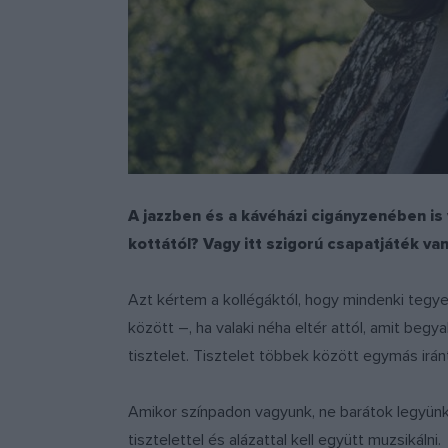
A jazzben és a kávéházi cigányzenében is
kottától? Vagy itt szigorú csapatjáték va
Azt kértem a kollégáktól, hogy mindenki tegye
között –, ha valaki néha eltér attól, amit beg
tisztelet. Tisztelet többek között egymás iránt
Amikor színpadon vagyunk, ne barátok legyünk,
tisztelettel és alázattal kell együtt muzsikálni.