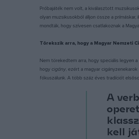
Próbajáték nem volt, a kiválasztott muzsikusok
olyan muzsikusokból álljon össze a prímáskar, 
mondták, hogy szívesen csatlakoznak a Magyar
Törekszik arra, hogy a Magyar Nemzeti Cig
Nem törekedtem arra, hogy speciális legyen a 
hogy
cigány
, ezért a magyar cigányzenekarok 
fókuszálunk. A több száz éves tradíciót elsősor
A ver
operet
klass
kell j