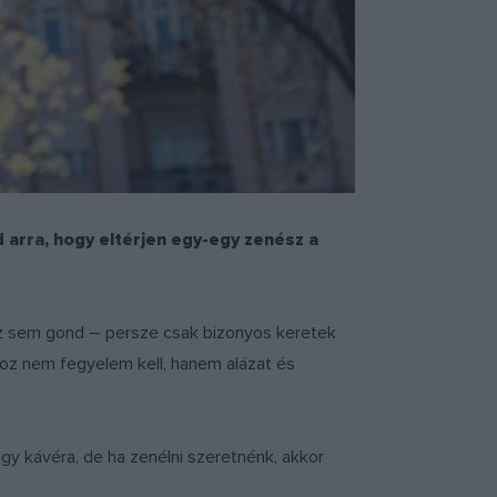
 arra, hogy eltérjen egy-egy zenész a
s az sem gond – persze csak bizonyos keretek
ához nem fegyelem kell, hanem alázat és
gy kávéra, de ha zenélni szeretnénk, akkor