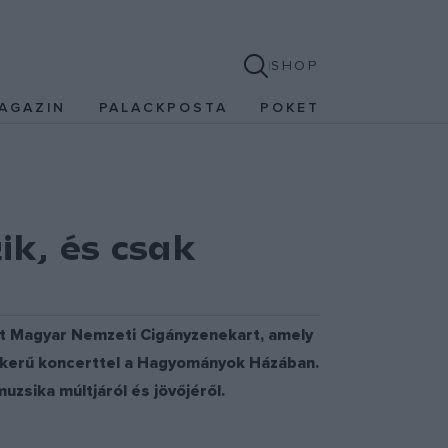
SHOP
AGAZIN
PALACKPOSTA
POKET
k, és csak
ott Magyar Nemzeti Cigányzenekart, amely
sikerű koncerttel a Hagyományok Házában.
uzsika múltjáról és jövőjéről.