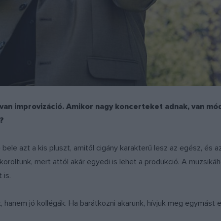
 van improvizáció. Amikor nagy koncerteket adnak, van mód
n?
 bele azt a kis pluszt, amitől cigány karakterű lesz az egész, é
yakoroltunk, mert attól akár egyedi is lehet a produkció. A muzsik
 is.
 hanem jó kollégák. Ha barátkozni akarunk, hívjuk meg egymást e