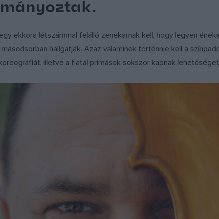
mányoztak.
egy ekkora létszámmal felálló zenekarnak kell, hogy legyen ének
k másodsorban hallgatják. Azaz valaminek történnie kell a színpadon
oreográfiát, illetve a fiatal prímások sokszor kapnak lehetőséget 