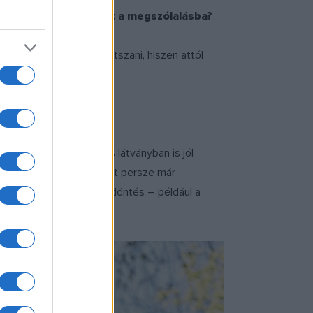
s friss hangzást hozott a megszólalásba?
 ha valaki tud jazzt játszani, hiszen attól
yzene?
sen meg tud szólalni, és látványban is jól
a van egy zenekarnak, amit persze már
működni, hiszen olyan döntés – például a