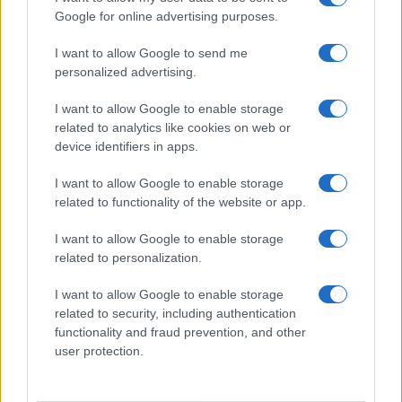
Google for online advertising purposes.
1925 Lukács József Kossuth-díjas villamosmérnök,
akadémikus
I want to allow Google to send me
personalized advertising.
1927 Theodore Maiman Wolf-díjas amerikai elektromérnök,
I want to allow Google to enable storage
fizikus, az első működő lézer kifejlesztője
related to analytics like cookies on web or
device identifiers in apps.
1932 Kárpáti János Széchenyi-díjas zenetörténész
I want to allow Google to enable storage
related to functionality of the website or app.
1934 Giorgio Armani olasz divattervező
I want to allow Google to enable storage
related to personalization.
1943 Bálint István rendező, színész, költő, író
I want to allow Google to enable storage
related to security, including authentication
1943 Rex-Kiss Béla Ferenczy Noémi-díjas belsőépítész,
functionality and fraud prevention, and other
user protection.
építész