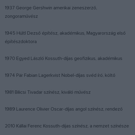
1937 George Gershwin amerikai zeneszerző,
zongoraművész
1945 Hültl Dezső építész, akadémikus, Magyarország első
építészdoktora
1970 Egyed László Kossuth-díjas geofizikus, akadémikus
1974 Pär Fabian Lagerkvist Nobel-díjas svéd író, költő
1981 Bilicsi Tivadar színész, kiváló művész
1989 Laurence Olivier Oscar-díjas angol színész, rendező
2010 Kállai Ferenc Kossuth-díjas színész, a nemzet színésze