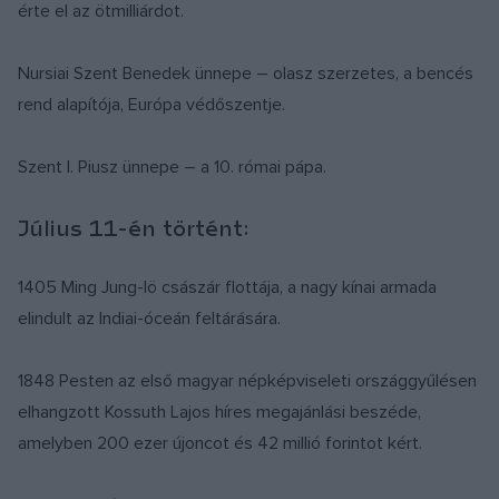
érte el az ötmilliárdot.
Nursiai Szent Benedek ünnepe – olasz szerzetes, a bencés
rend alapítója, Európa védőszentje.
Szent I. Piusz ünnepe – a 10. római pápa.
Július 11-én történt:
1405 Ming Jung-lö császár flottája, a nagy kínai armada
elindult az Indiai-óceán feltárására.
1848 Pesten az első magyar népképviseleti országgyűlésen
elhangzott Kossuth Lajos híres megajánlási beszéde,
amelyben 200 ezer újoncot és 42 millió forintot kért.