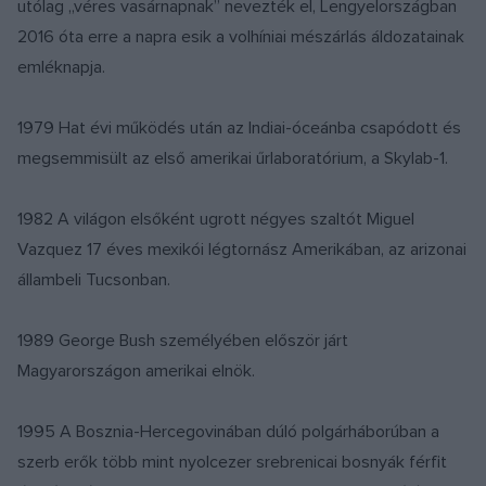
utólag „véres vasárnapnak” nevezték el, Lengyelországban
2016 óta erre a napra esik a volhíniai mészárlás áldozatainak
emléknapja.
1979 Hat évi működés után az Indiai-óceánba csapódott és
megsemmisült az első amerikai űrlaboratórium, a Skylab-1.
1982 A világon elsőként ugrott négyes szaltót Miguel
Vazquez 17 éves mexikói légtornász Amerikában, az arizonai
állambeli Tucsonban.
1989 George Bush személyében először járt
Magyarországon amerikai elnök.
1995 A Bosznia-Hercegovinában dúló polgárháborúban a
szerb erők több mint nyolcezer srebrenicai bosnyák férfit