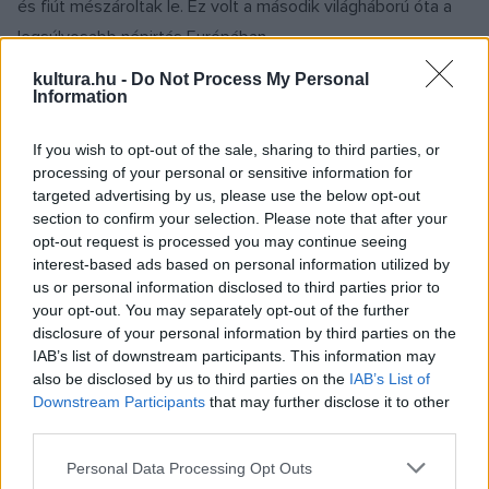
és fiút mészároltak le. Ez volt a második világháború óta a
legsúlyosabb népirtás Európában.
kultura.hu -
Do Not Process My Personal
1995 Az Egyesült Államok és Vietnam húsz évi
Information
ellenségeskedés után normalizálta kapcsolatait.
If you wish to opt-out of the sale, sharing to third parties, or
processing of your personal or sensitive information for
2021 Richard Branson angol milliárdos Virgin Galactic nevű
targeted advertising by us, please use the below opt-out
űrjárműve fedélzetén elérte a világűr peremét, majd az
section to confirm your selection. Please note that after your
opt-out request is processed you may continue seeing
űrhajó siklórepülésben visszatért a Földre.
interest-based ads based on personal information utilized by
us or personal information disclosed to third parties prior to
Július 11-én született:
your opt-out. You may separately opt-out of the further
disclosure of your personal information by third parties on the
IAB’s list of downstream participants. This information may
1723 Jean-Francois Marmontel francia író, költő
also be disclosed by us to third parties on the
IAB’s List of
Downstream Participants
that may further disclose it to other
third parties.
1767 John Adams Quincy amerikai politikus, 1825–1829-ben
az USA 6. elnöke
Please note that this website/app uses one or more Google
Personal Data Processing Opt Outs
services and may gather and store information including but