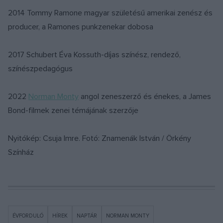
2014 Tommy Ramone magyar születésű amerikai zenész és
producer, a Ramones punkzenekar dobosa
2017 Schubert Éva Kossuth-díjas színész, rendező,
színészpedagógus
2022
Norman Monty
angol zeneszerző és énekes, a James
Bond-filmek zenei témájának szerzője
Nyitókép: Csuja Imre. Fotó: Znamenák István / Örkény
Színház
ÉVFORDULÓ
HÍREK
NAPTÁR
NORMAN MONTY