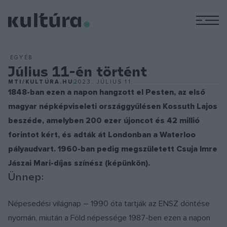
M
EGYÉB
Július 11-én történt
MTI/KULTÚRA.HU
2023. JÚLIUS 11.
1848-ban ezen a napon hangzott el Pesten, az első
magyar népképviseleti országgyűlésen Kossuth Lajos
beszéde, amelyben 200 ezer újoncot és 42 millió
forintot kért, és adták át Londonban a Waterloo
pályaudvart. 1960-ban pedig megszületett Csuja Imre
Jászai Mari-díjas színész (képünkön).
Ünnep:
Népesedési világnap – 1990 óta tartják az ENSZ döntése
nyomán, miután a Föld népessége 1987-ben ezen a napon