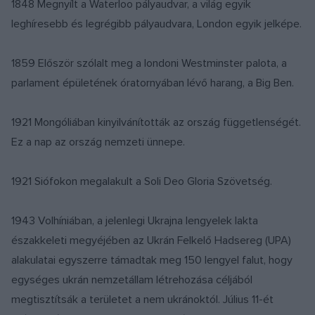
1848 Megnyílt a Waterloo pályaudvar, a világ egyik
leghíresebb és legrégibb pályaudvara, London egyik jelképe.
1859 Először szólalt meg a londoni Westminster palota, a
parlament épületének óratornyában lévő harang, a Big Ben.
1921 Mongóliában kinyilvánították az ország függetlenségét.
Ez a nap az ország nemzeti ünnepe.
1921 Siófokon megalakult a Soli Deo Gloria Szövetség.
1943 Volhíniában, a jelenlegi Ukrajna lengyelek lakta
északkeleti megyéjében az Ukrán Felkelő Hadsereg (UPA)
alakulatai egyszerre támadtak meg 150 lengyel falut, hogy
egységes ukrán nemzetállam létrehozása céljából
megtisztítsák a területet a nem ukránoktól. Július 11-ét