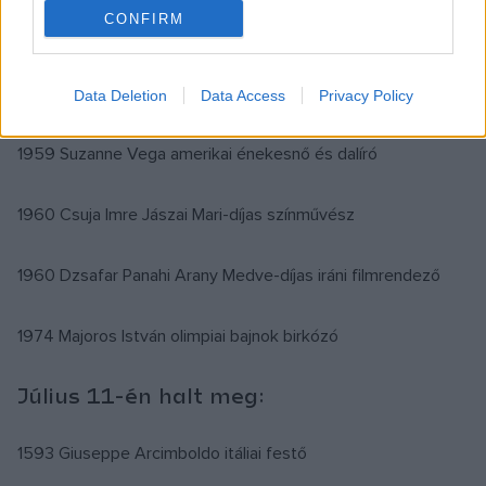
1946 Kun Miklós Széchenyi-díjas történész
CONFIRM
1953 Leon Spinks olimpiai bajnok, profi világbajnok amerikai
ökölvívó
Data Deletion
Data Access
Privacy Policy
1959 Suzanne Vega amerikai énekesnő és dalíró
1960 Csuja Imre Jászai Mari-díjas színművész
1960 Dzsafar Panahi Arany Medve-díjas iráni filmrendező
1974 Majoros István olimpiai bajnok birkózó
Július 11-én halt meg:
1593 Giuseppe Arcimboldo itáliai festő