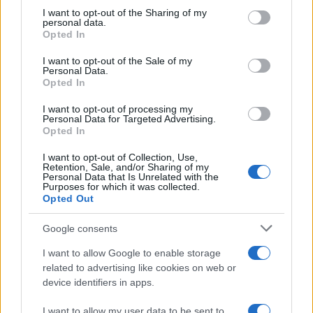
not limited to your visit or usage behaviour. You may click to
I want to opt-out of the Sharing of my
1863 Arany Dániel matematikus
personal data.
grant or deny consent to Google and its third-party tags to
Opted In
use your data for below specified purposes in below Google
consent section.
1890 Dálnoki Miklós Béla katonatiszt, politikus, 1944–45-
I want to opt-out of the Sale of my
Personal Data.
ben az Ideiglenes Nemzeti Kormány elnöke
Opted In
I want to opt-out of processing my
1913 Perczel Erzsébet textiltervező, érdemes művész
Personal Data for Targeted Advertising.
Opted In
1913 Szécsi Ferenc színész, rendező, érdemes művész
I want to opt-out of Collection, Use,
Retention, Sale, and/or Sharing of my
Personal Data that Is Unrelated with the
Purposes for which it was collected.
1920 Yul Brynner Oscar-díjas orosz származású amerikai
Opted Out
színész
Google consents
I want to allow Google to enable storage
1920 Király Tibor Széchenyi-díjas jogtudós, akadémikus
related to advertising like cookies on web or
device identifiers in apps.
1923 Sándor András József Attila-díjas író, újságíró
I want to allow my user data to be sent to