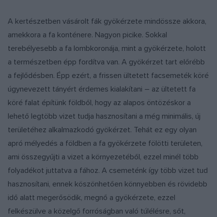
A kertészetben vásárolt fák gyökérzete mindössze akkora,
amekkora a fa konténere. Nagyon picike. Sokkal
terebélyesebb a fa lombkoronája, mint a gyökérzete, holott
a természetben épp fordítva van. A gyökérzet tart előrébb
a fejlődésben. Épp ezért, a frissen ültetett facsemeték köré
úgynevezett tányért érdemes kialakítani – az ültetett fa
köré falat építünk földből, hogy az alapos öntözéskor a
lehető legtöbb vizet tudja hasznosítani a még minimális, új
területéhez alkalmazkodó gyökérzet. Tehát ez egy olyan
apró mélyedés a földben a fa gyökérzete fölötti területen,
ami összegyűjti a vizet a környezetéből, ezzel minél több
folyadékot juttatva a fához. A csemeténk így több vizet tud
hasznosítani, ennek köszönhetően könnyebben és rövidebb
idő alatt megerősödik, megnő a gyökérzete, ezzel
felkészülve a közelgő forróságban való túlélésre, sőt,