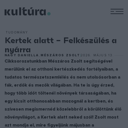
M
TUDOMÁNY
Kertek alatt – Felkészülés a
nyárra
NAGY DANIELLA
,
MÉSZÁROS ZSOLT
2026. MÁJUS 13.
Cikksorozatunkban Mészáros Zsolt segítségével
merülünk el az otthoni kertészkedés fortélyaiban, a
tudatos természetszemlélés és nem utolsósorban a
fák, erdők és mezők világában. Ha te is úgy érzed,
hogy több időt töltenél növények társaságában, ha
egy kicsit otthonosabban mozognál a kertben, és
szívesen megismernéd közelebbről a körülöttünk élő
növényvilágot, a Kertek alatt neked szól! Zsolt most
azt mondja el, mire figyeljünk májusban a