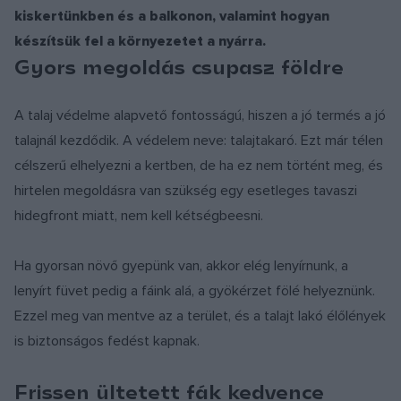
kiskertünkben és a balkonon, valamint hogyan
készítsük fel a környezetet a nyárra.
Gyors megoldás csupasz földre
A talaj védelme alapvető fontosságú, hiszen a jó termés a jó
talajnál kezdődik. A védelem neve: talajtakaró. Ezt már télen
célszerű elhelyezni a kertben, de ha ez nem történt meg, és
hirtelen megoldásra van szükség egy esetleges tavaszi
hidegfront miatt, nem kell kétségbeesni.
Ha gyorsan növő gyepünk van, akkor elég lenyírnunk, a
lenyírt füvet pedig a fáink alá, a gyökérzet fölé helyeznünk.
Ezzel meg van mentve az a terület, és a talajt lakó élőlények
is biztonságos fedést kapnak.
Frissen ültetett fák kedvence