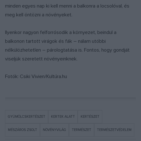
minden egyes nap ki kell menni a balkonra a locsolóval, és
meg kell öntözni a növényeket.
Ilyenkor nagyon felforrósodik a környezet, beindul a
balkonon tartott virágok és fák – nálam utóbbi
nélkülözhetetlen – párologtatása is. Fontos, hogy gondját
viseljük szeretett növényeinknek.
Fotók: Csiki Vivien/Kultúra.hu
GYÜMÖLCSKERTÉSZET
KERTEK ALATT
KERTÉSZET
MÉSZÁROS ZSOLT
NÖVÉNYVILÁG
TERMÉSZET
TERMÉSZETVÉDELEM