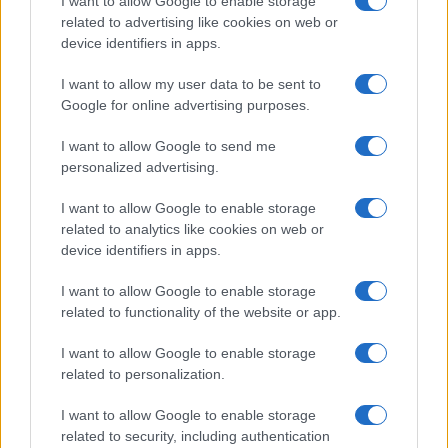
I want to allow Google to enable storage
related to advertising like cookies on web or
device identifiers in apps.
I want to allow my user data to be sent to
Google for online advertising purposes.
I want to allow Google to send me
personalized advertising.
Az erkéllyel más a helyzet
I want to allow Google to enable storage
related to analytics like cookies on web or
Az erkélyt kevésbé lehet felkészíteni a nyárra, mint a kertet.
device identifiers in apps.
Persze, vannak technikák, amiket célszerű alkalmazni hűvös
I want to allow Google to enable storage
idő esetén. Például én varjúhájakat szoktam tenni a
related to functionality of the website or app.
cserepekbe, ami annyira jól érzi ott magát, hogy nő, nő,
I want to allow Google to enable storage
mígnem kibukik a cserépből, ezzel lefedve, így védve az
related to personalization.
oldalát. Ha ez a technika nem szimpatikus, akár textíliával is
beburkolhatjuk a cserép oldalát.
I want to allow Google to enable storage
related to security, including authentication