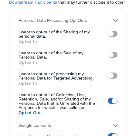
növényeink, esetleg virágaink vannak, róluk érdemes
Downstream Participants
that may further disclose it to other
third parties.
leszedni a faleveleket, hogy megfelelő térhez, napfényhez
jussanak. Ebben az esetben nem kell aggódnunk a falevelek
Please note that this website/app uses one or more Google
Personal Data Processing Opt Outs
services and may gather and store information including but
hiánya miatt, hiszen az ott lévő gyep vagy növényzet fedi a
not limited to your visit or usage behaviour. You may click to
I want to opt-out of the Sharing of my
levelek helyett a talajt.
personal data.
grant or deny consent to Google and its third-party tags to
Opted In
use your data for below specified purposes in below Google
consent section.
A gyomok megtartása is jó ötlet lehet, hiszen a földfelszín
I want to opt-out of the Sale of my
Personal Data.
csupaszsága sokkal károsabb az élőlények szempontjából,
Opted In
mint a gyomnövények jelenléte. A kert nem egy szoba, amit
I want to opt-out of processing my
fel kell porszívózni.
Personal Data for Targeted Advertising.
Opted In
I want to opt-out of Collection, Use,
Retention, Sale, and/or Sharing of my
Personal Data that Is Unrelated with the
Purposes for which it was collected.
Opted Out
Google consents