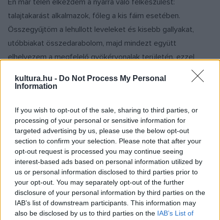
Én már télen elkezdem a nyárra való felkészülést:
talajtakarást alkalmazok, főleg a kis fáim esetében.
Összegyűjtöm a lehullott leveleket és kisebb gallyakat,
utóbbiakat összedarabolom, majd mindezt együtt
elhelyezem a megfelelő gyökérvonalak területén, ezzel
lefedve azokat. Ez a minimum, amit kertben és balkonon
kultura.hu -
Do Not Process My Personal
egyaránt meg kell tennünk a fáink és növényeink érdekében,
Information
ha jó gyümölcs- és zöldségtermést szeretnénk.
If you wish to opt-out of the sale, sharing to third parties, or
processing of your personal or sensitive information for
Tehát nem kell összegereblyézni és kidobni a faleveleket,
targeted advertising by us, please use the below opt-out
hanem épphogy célszerű összegyűjteni és – ahogy az
section to confirm your selection. Please note that after your
opt-out request is processed you may continue seeing
erdőkben is teszi ezt a természet – oltalomra használni
interest-based ads based on personal information utilized by
őket. A talaj meghálálja, ha megadjuk neki azt, amit a
us or personal information disclosed to third parties prior to
természet önállóan megadna neki.
your opt-out. You may separately opt-out of the further
disclosure of your personal information by third parties on the
IAB’s list of downstream participants. This information may
Természetesen, ha gyepünk vagy kisebb talajtakaró
also be disclosed by us to third parties on the
IAB’s List of