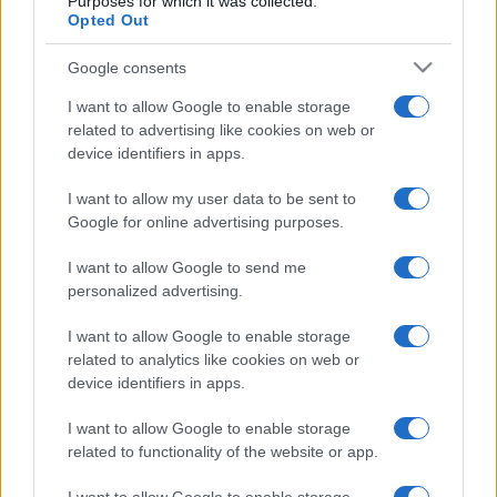
Purposes for which it was collected.
Opted Out
alkalommal jelentkező Sziget Fesztiválon augusztus 11. és
15. között, pontosabban augusztus 9. és 15. között, mert az
Google consents
öt hagyományos fesztiválnap mellett ismét lesz 0., sőt –1.
I want to allow Google to enable storage
nap is. Egy kis ízelítő a programkínálatból.
related to advertising like cookies on web or
device identifiers in apps.
I want to allow my user data to be sent to
POPKULT
Google for online advertising purposes.
Bródy János misztikusnak érzi a dalaiból
rendezett hatórás Sziget-napot
I want to allow Google to send me
Bródy János vasárnap végig kint lesz a Szigeten, kíváncsi
personalized advertising.
mindenkire, aki a dalait énekli. „A program nagy része
I want to allow Google to enable storage
meglepetés számomra, és az egész hatalmas
related to analytics like cookies on web or
megtiszteltetés” – mondta a 80 éves dalszerző, előadó,
device identifiers in apps.
akinek tiszteletére augusztus 9-én mínusz egyedik napot
I want to allow Google to enable storage
tart a Sziget Fesztivál Bródy-dalok napja címmel.
related to functionality of the website or app.