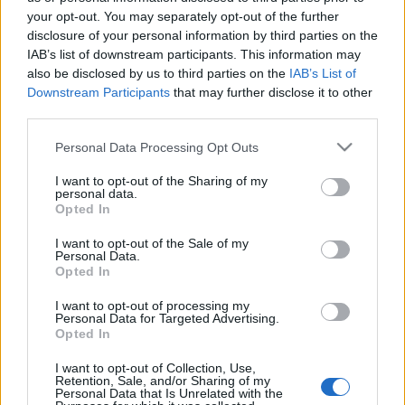
stúdió is hangszerré vált.
your opt-out. You may separately opt-out of the further
disclosure of your personal information by third parties on the
IAB’s list of downstream participants. This information may
INTERJÚ
also be disclosed by us to third parties on the
IAB’s List of
IRODALOM
Meszlényi-Bodnár Zoltán: A színész itt
Downstream Participants
that may further disclose it to other
third parties.
bármit kimondhat, ami az eszébe jut
Meszlényi-Bodnár Zoltán rendező, színész-drámatanárral
Please note that this website/app uses one or more Google
Personal Data Processing Opt Outs
services and may gather and store information including but
arról beszélgettünk, hogyan születik, változik és olykor
not limited to your visit or usage behaviour. You may click to
I want to opt-out of the Sharing of my
„romlik” a szöveg a színházi nevelési előadásokban.
personal data.
grant or deny consent to Google and its third-party tags to
Opted In
use your data for below specified purposes in below Google
consent section.
AJÁNLÓ
I want to opt-out of the Sale of my
Personal Data.
PROGRAM
Opted In
Világsztárok, Bródy-dalok és ikonikus
visszatérők a Sziget Fesztiválon –
I want to opt-out of processing my
Personal Data for Targeted Advertising.
Programajánló
Opted In
A koncertek mellett művészeti programok, színházi
I want to opt-out of Collection, Use,
előadások, workshopok, kiállítások, cirkusz és
Retention, Sale, and/or Sharing of my
Personal Data that Is Unrelated with the
képzőművészeti helyszínek várják az érdeklődőket a 32.