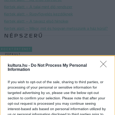
Kertek alatt – A talaj mint élő rendszer
Kertek alatt – Rügyfigyelés kezdőknek
Kertek alatt – A tavasz első hírnökei
Kertek alatt – Mikor, mit és hogyan metsszünk a ház körül?
NÉPSZERŰ
ROCKTÖRTÉNET
POPKULT
A The Beatles csodafegyverét a jövőből
kultura.hu -
Do Not Process My Personal
küldték vissza
Information
Hatvan éve, 1966. augusztus 5-én jelent meg a The Beatles
Revolver című albuma, amely nemcsak hogy megelőzte a
If you wish to opt-out of the sale, sharing to third parties, or
korát, hanem új kort talált ki magának. Egy olyan lemezről
processing of your personal or sensitive information for
targeted advertising by us, please use the below opt-out
van szó, amelyre a zenekar nemcsak 14 dalt rögzített,
section to confirm your selection. Please note that after your
hanem megalkotott 14 hangzást, és forradalmasította a
opt-out request is processed you may continue seeing
popzenét, George Martin producer szerint a felvételkor a
interest-based ads based on personal information utilized by
us or personal information disclosed to third parties prior to