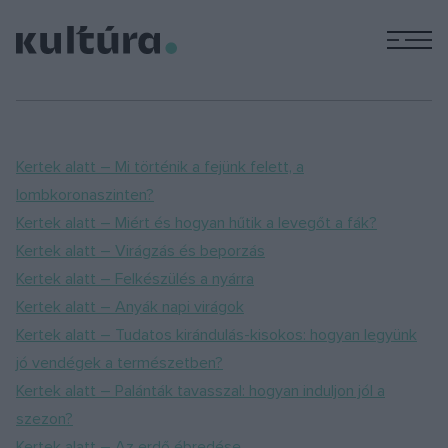
hogyan védekeznek a
növények az aszály
M
ellen?
Kertek alatt – Mi történik a fejünk felett, a
lombkoronaszinten?
Kertek alatt – Miért és hogyan hűtik a levegőt a fák?
Kertek alatt – Virágzás és beporzás
Kertek alatt – Felkészülés a nyárra
Kertek alatt – Anyák napi virágok
Kertek alatt – Tudatos kirándulás-kisokos: hogyan legyünk
jó vendégek a természetben?
Kertek alatt – Palánták tavasszal: hogyan induljon jól a
szezon?
Kertek alatt – Az erdő ébredése